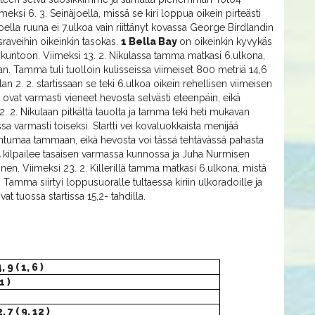
si 6. 3. Seinäjoella, missä se kiri loppua oikein pirteästi
äjoella ruuna ei 7.ulkoa vain riittänyt kovassa George Birdlandin
raveihin oikeinkin tasokas.
1 Bella Bay
on oikeinkin kyvykäs
kuntoon. Viimeksi 13. 2. Nikulassa tamma matkasi 6.ulkona,
n. Tamma tuli tuolloin kulisseissa viimeiset 800 metriä 14,6
n 2. 2. startissaan se teki 6.ulkoa oikein rehellisen viimeisen
a ovat varmasti vieneet hevosta selvästi eteenpäin, eikä
 2. 2. Nikulaan pitkältä tauolta ja tamma teki heti mukavan
ssa varmasti toiseksi. Startti vei kovaluokkaista menijää
tuntumaa tammaan, eikä hevosta voi tässä tehtävässä pahasta
a
kilpailee tasaisen varmassa kunnossa ja Juha Nurmisen
en. Viimeksi 23. 2. Killerillä tamma matkasi 6.ulkona, mistä
. Tamma siirtyi loppusuoralle tultaessa kiriin ulkoradoille ja
vat tuossa startissa 15,2- tahdilla.
, 9 ( 1, 6 )
1 )
2, 7 ( 9, 12 )