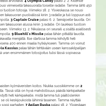
easti arvioitava.
4 Olympia Candy
palasi 2. 2. Killerille
ousi viimeisellä takasuoralla toiselle radalle. Tamma lähti 450
 tuolloin totosija. Viimeksi 18. 2. Ylivieskassa se nousi
en takasuoran puolivälissä kiriin 3.radalle ja tuli loppuun asti
empolla.
3 Captain Cruise
palasi 6. 2. Seinäjoelle tauolta. Ori
sen takasuoran alussa kiriin 3.radalle. Ori laukkasi tuolloin
n. Viimeksi 13. 2. Nikulassa ori seuraili 4.sisältä asiallisesti
empolla.
9 Bluehill´s Missile
palaa tähän pitkältä tauolta.
alta menijältä. Itse startissa tamma kiihdytti heti
oloisena 400 ennen maalia hylkäykseen. Tamma on voinut
ela Kassius
palaa tähän tehtävään usean kanssakilpailijan
 eikä uran ensimmäinen totosijoitus tulisi tässä sopivassa
haisten kylmäveristen koitos. Niukka suosikkimme on
2
ta. Tässä sillä on hyvä mahdollisuus päästä kärkipaikalle
hdytti heti kärkipaikalle, mistä tamma tuli päätöslenkin
n se oli keskijoukoista lähinnä tasainen. Tamma näyttää
n sopii parhaiten.
7 Apilan Ruska
palasi 18. 2. Ylivieskaan