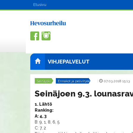
Etusivu
VIHJEPALVELUT
Seinäjoki
Ennakot ja pelivihjeet
|
07.03.2018 15:13
Seinäjoen 9.3. lounasrav
1. Lähtö
Ranking:
A: 4, 3
B: 9, 1, 8, 6, 5
C: 7, 2