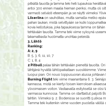
pitkältä tauolta ja tamma teki heti lupauksia herättä
antoi 300 ennen maalia hieman periksi, mutta oli silt
varmasti selvästi eteenpäin ja se näytti viimeksi Yl
Liiseriina
on vauhdikas, mutta samalla melko epäva
pahan laukan, mistä selvittyään se kulki loppumatkan 
kovia kellotuksia, joka tapauksessa tamma on tähän
tehtävään tauolta. Tamma teki viime syksynä useamm
takamatkasta huolimatta unohtaa peleistä.
3. Lähtö
Ranking:
A: 2, 9
B: 5, 3, 6, 11, 10, 7
C: 1, 8, 4
2 Pitbull
palaa tähän tehtävään pieneltä tauolta. Ori
lähtijänä hyvältä lähtöpaikaltaan suosikkimme. Viimeks
luopui pian. Ori nousi loppusuoran alussa johtavan k
Burning Flight
teki viime maanantaina 6. 3. Seinäj
kannassa, mistä se kiertyi toisen kierroksen alkaess
ylivoimaisen voiton. Vastaavalla esityksellä se olisi t
varmassa kunnossa. Tamma on starttaillut paljolti Bo
tahtiin. Viimeksi 9. 2. Bodenissa se suoritti 5.ulkoa 
Tamma teki kuitenkin viime vuoden puolella välillä oik