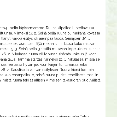
Toto4- pelin läpivarmamme. Ruuna kilpailee luotettavassa
ltuunsa. Viimeksi 17. 2. Seinäjoella ruuna oli mukana kovassa
ttänyt, vaikka esitys oli aiempaa tasoa. Seinäjoen 29. 1.
istä se teki asiallisen 650 metrin kirin. Tässä koko matkan
iimeksi 5. 3. Seinäjoella 3.sisältä mukavan lopetuksen, kunhan
a 26. 2. Nikulassa ruuna oli lopussa sisäratajuoksun jälkeen
ana tallia. Tamma starttasi viimeksi 21. 1. Nikulassa, missä se
a saanee tässä hyvän juoksun kärjen tuntumassa, eikä
i 26. 2. Kaustisella vahvan esityksen. Ruuna kiersi tuolloin
sa kuolemanpaikalle, mistä ruuna puristi rehellisesti maaliin
a, mistä ruuna teki asiallisen viimeisen takasuoran puolivälistä
hteen selvä suosikkimme ja samalla pienemmän Toto4-