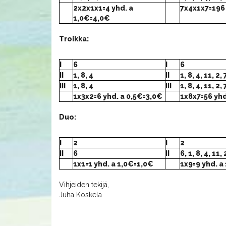
2x2x1x1=4 yhd. a
7x4x1x7=196
1,0€=4,0€
Troikka:
I
6
I
6
II
1, 8, 4
II
1, 8, 4, 11, 2, 
III
1, 8, 4
III
1, 8, 4, 11, 2, 
1x3x2=6 yhd. a 0,5€=3,0€
1x8x7=56 yhd
Duo:
I
2
I
2
II
6
II
6, 1, 8, 4, 11, 
1x1=1 yhd. a 1,0€=1,0€
1x9=9 yhd. a
Vihjeiden tekijä,
Juha Koskela