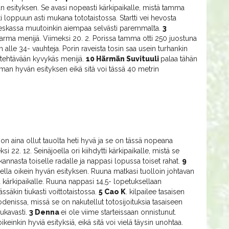
vän esityksen. Se avasi nopeasti kärkipaikalle, mistä tamma
i loppuun asti mukana tototaistossa. Startti vei hevosta
ivieskassa muutoinkin aiempaa selvästi paremmalta.
3
rma menijä. Viimeksi 20. 2. Porissa tamma otti 250 juostuna
alle 34- vauhteja. Porin raveista tosin saa usein turhankin
 tehtävään kyvykäs menijä.
10 Härmän Suvituuli
palaa tähän
an hyvän esityksen eikä sitä voi tässä 40 metrin
 on aina ollut tauolta heti hyvä ja se on tässä nopeana
i 22. 12. Seinäjoella ori kiihdytti kärkipaikalle, mistä se
annasta toiselle radalle ja nappasi lopussa toiset rahat.
9
oella oikein hyvän esityksen. Ruuna matkasi tuolloin johtavan
a kärkipaikalle. Ruuna nappasi 14,5- lopetuksellaan
ässäkin tiukasti voittotaistossa.
5 Cao K
. kilpailee tasaisen
denissa, missä se on nakutellut totosijoituksia tasaiseen
mukavasti.
3 Denna
ei ole viime starteissaan onnistunut.
einkin hyviä esityksiä, eikä sitä voi vielä täysin unohtaa.