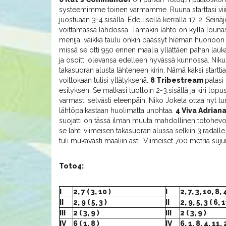
systeemimme toinen varmamme. Ruuna starttasi viimek
juostuaan 3-4.sisällä. Edellisellä kerralla 17. 2. Sein
voittamassa lähdössä. Tämäkin lähtö on kyllä lounas
menijä, vaikka taulu onkin päässyt hieman huonoon 
missä se otti 950 ennen maalia yllättäen pahan lauka
ja osoitti olevansa edelleen hyvässä kunnossa. Nikula
takasuoran alusta lähteneen kirin. Nämä kaksi startti
voittokaan tulisi yllätyksenä.
8 Tribestream
palasi
esityksen. Se matkasi tuolloin 2-3.sisällä ja kiri lopu
varmasti selvästi eteenpäin. Niko Jokela ottaa nyt 
lähtöpaikastaan huolimatta unohtaa.
4 Viva Adrian
suojatti on tässä ilman muuta mahdollinen totohevon
se lähti viimeisen takasuoran alussa selkiin 3.radalle
tuli mukavasti maaliin asti. Viimeiset 700 metriä sujui
Toto4:
I
2, 7 ( 3, 10 )
I
2, 7, 3, 10, 8, 4
II
2, 9 ( 5, 3 )
II
2, 9, 5, 3 ( 6, 1
III
2 ( 3, 9 )
III
2 ( 3, 9 )
IV
6 ( 1, 8 )
IV
6, 1, 8, 4, 11, 