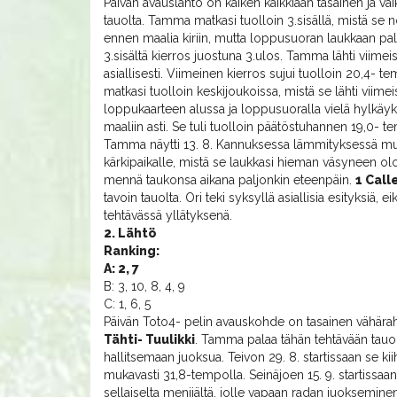
Päivän avauslähtö on kaiken kaikkiaan tasainen ja vaik
tauolta. Tamma matkasi tuolloin 3.sisällä, mistä se n
ennen maalia kiriin, mutta loppusuoran laukkaan paloi
3.sisältä kierros juostuna 3.ulos. Tamma lähti viimeis
asiallisesti. Viimeinen kierros sujui tuolloin 20,4- t
matkasi tuolloin keskijoukoissa, mistä se lähti viimei
loppukaarteen alussa ja loppusuoralla vielä hylkäyksee
maaliin asti. Se tuli tuolloin päätöstuhannen 19,0- t
Tamma näytti 13. 8. Kannuksessa lämmityksessä mukav
kärkipaikalle, mistä se laukkasi hieman väsyneen 
mennä taukonsa aikana paljonkin eteenpäin.
1 Call
tavoin tauolta. Ori teki syksyllä asiallisia esityksiä,
tehtävässä yllätyksenä.
2. Lähtö
Ranking:
A: 2, 7
B: 3, 10, 8, 4, 9
C: 1, 6, 5
Päivän Toto4- pelin avauskohde on tasainen vähära
Tähti- Tuulikki
. Tamma palaa tähän tehtävään tauol
hallitsemaan juoksua. Teivon 29. 8. startissaan se kii
mukavasti 31,8-tempolla. Seinäjoen 15. 9. startissaa
sellaiselta menijältä, jolle vapaan radan juoksemine