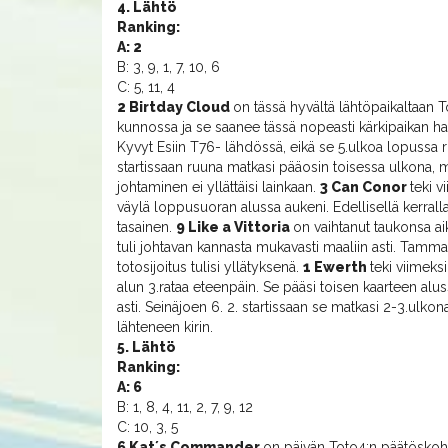
4. Lähtö
Ranking:
A: 2
B: 3, 9, 1, 7, 10, 6
C: 5, 11, 4
2 Birtday Cloud
on tässä hyvältä lähtöpaikaltaan 
kunnossa ja se saanee tässä nopeasti kärkipaikan ha
Kyvyt Esiin T76- lähdössä, eikä se 5.ulkoa lopussa rii
startissaan ruuna matkasi pääosin toisessa ulkona, m
johtaminen ei yllättäisi lainkaan.
3 Can Conor
teki v
väylä loppusuoran alussa aukeni. Edellisellä kerrall
tasainen.
9 Like a Vittoria
on vaihtanut taukonsa aik
tuli johtavan kannasta mukavasti maaliin asti. Tamm
totosijoitus tulisi yllätyksenä.
1 Ewerth
teki viimeks
alun 3.rataa eteenpäin. Se pääsi toisen kaarteen alus
asti. Seinäjoen 6. 2. startissaan se matkasi 2-3.ulkon
lähteneen kirin.
5. Lähtö
Ranking:
A: 6
B: 1, 8, 4, 11, 2, 7, 9, 12
C: 10, 3, 5
6 Kat´s Commander
on päivän Toto4:n päätösko