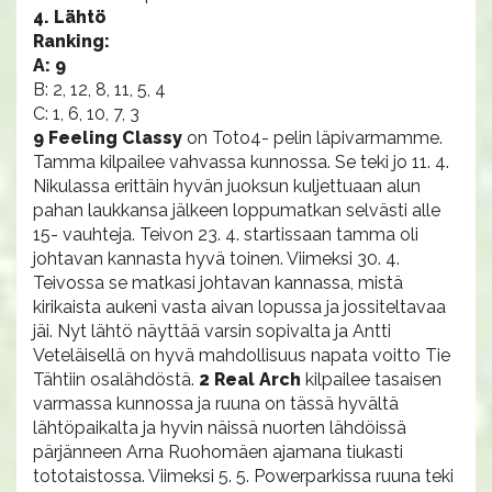
4. Lähtö
Ranking:
A: 9
B: 2, 12, 8, 11, 5, 4
C: 1, 6, 10, 7, 3
9 Feeling Classy
on Toto4- pelin läpivarmamme.
Tamma kilpailee vahvassa kunnossa. Se teki jo 11. 4.
Nikulassa erittäin hyvän juoksun kuljettuaan alun
pahan laukkansa jälkeen loppumatkan selvästi alle
15- vauhteja. Teivon 23. 4. startissaan tamma oli
johtavan kannasta hyvä toinen. Viimeksi 30. 4.
Teivossa se matkasi johtavan kannassa, mistä
kirikaista aukeni vasta aivan lopussa ja jossiteltavaa
jäi. Nyt lähtö näyttää varsin sopivalta ja Antti
Veteläisellä on hyvä mahdollisuus napata voitto Tie
Tähtiin osalähdöstä.
2 Real Arch
kilpailee tasaisen
varmassa kunnossa ja ruuna on tässä hyvältä
lähtöpaikalta ja hyvin näissä nuorten lähdöissä
pärjänneen Arna Ruohomäen ajamana tiukasti
tototaistossa. Viimeksi 5. 5. Powerparkissa ruuna teki