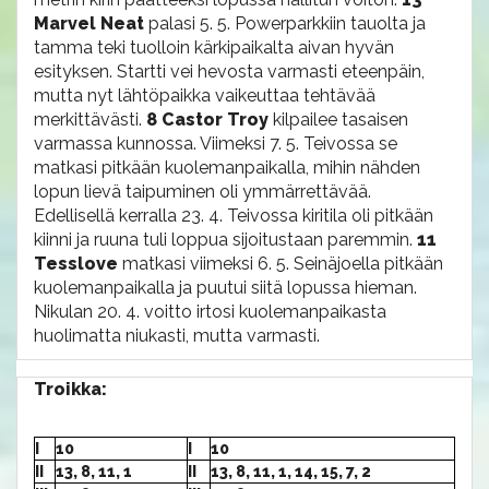
Marvel Neat
palasi 5. 5. Powerparkkiin tauolta ja
tamma teki tuolloin kärkipaikalta aivan hyvän
esityksen. Startti vei hevosta varmasti eteenpäin,
mutta nyt lähtöpaikka vaikeuttaa tehtävää
merkittävästi.
8 Castor Troy
kilpailee tasaisen
varmassa kunnossa. Viimeksi 7. 5. Teivossa se
matkasi pitkään kuolemanpaikalla, mihin nähden
lopun lievä taipuminen oli ymmärrettävää.
Edellisellä kerralla 23. 4. Teivossa kiritila oli pitkään
kiinni ja ruuna tuli loppua sijoitustaan paremmin.
11
Tesslove
matkasi viimeksi 6. 5. Seinäjoella pitkään
kuolemanpaikalla ja puutui siitä lopussa hieman.
Nikulan 20. 4. voitto irtosi kuolemanpaikasta
huolimatta niukasti, mutta varmasti.
Troikka:
I
10
I
10
II
13, 8, 11, 1
II
13, 8, 11, 1, 14, 15, 7, 2