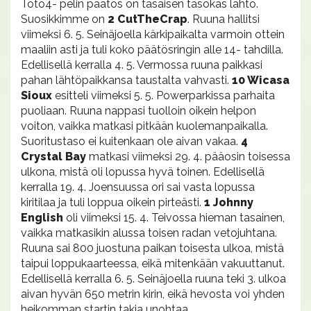
Toto4- pelin päätös on tasaisen tasokas lähtö.
Suosikkimme on
2 CutTheCrap
. Ruuna hallitsi
viimeksi 6. 5. Seinäjoella kärkipaikalta varmoin ottein
maaliin asti ja tuli koko päätösringin alle 14- tahdilla.
Edellisellä kerralla 4. 5. Vermossa ruuna paikkasi
pahan lähtöpaikkansa taustalta vahvasti.
10 Wicasa
Sioux
esitteli viimeksi 5. 5. Powerparkissa parhaita
puoliaan. Ruuna nappasi tuolloin oikein helpon
voiton, vaikka matkasi pitkään kuolemanpaikalla.
Suoritustaso ei kuitenkaan ole aivan vakaa.
4
Crystal Bay
matkasi viimeksi 29. 4. pääosin toisessa
ulkona, mistä oli lopussa hyvä toinen. Edellisellä
kerralla 19. 4. Joensuussa ori sai vasta lopussa
kiritilaa ja tuli loppua oikein pirteästi.
1 Johnny
English
oli viimeksi 15. 4. Teivossa hieman tasainen,
vaikka matkasikin alussa toisen radan vetojuhtana.
Ruuna sai 800 juostuna paikan toisesta ulkoa, mistä
taipui loppukaarteessa, eikä mitenkään vakuuttanut.
Edellisellä kerralla 6. 5. Seinäjoella ruuna teki 3. ulkoa
aivan hyvän 650 metrin kirin, eikä hevosta voi yhden
heikomman startin takia unohtaa.