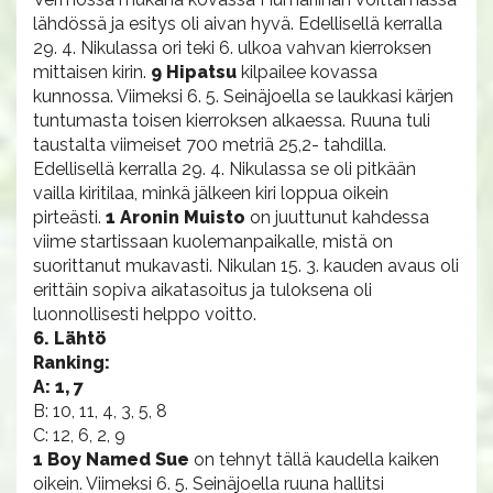
lähdössä ja esitys oli aivan hyvä. Edellisellä kerralla
29. 4. Nikulassa ori teki 6. ulkoa vahvan kierroksen
mittaisen kirin.
9 Hipatsu
kilpailee kovassa
kunnossa. Viimeksi 6. 5. Seinäjoella se laukkasi kärjen
tuntumasta toisen kierroksen alkaessa. Ruuna tuli
taustalta viimeiset 700 metriä 25,2- tahdilla.
Edellisellä kerralla 29. 4. Nikulassa se oli pitkään
vailla kiritilaa, minkä jälkeen kiri loppua oikein
pirteästi.
1 Aronin Muisto
on juuttunut kahdessa
viime startissaan kuolemanpaikalle, mistä on
suorittanut mukavasti. Nikulan 15. 3. kauden avaus oli
erittäin sopiva aikatasoitus ja tuloksena oli
luonnollisesti helppo voitto.
6. Lähtö
Ranking:
A: 1, 7
B: 10, 11, 4, 3, 5, 8
C: 12, 6, 2, 9
1 Boy Named Sue
on tehnyt tällä kaudella kaiken
oikein. Viimeksi 6. 5. Seinäjoella ruuna hallitsi