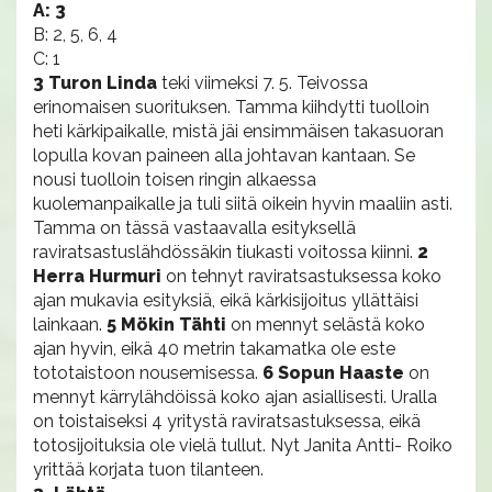
A: 3
B: 2, 5, 6, 4
C: 1
3 Turon Linda
teki viimeksi 7. 5. Teivossa
erinomaisen suorituksen. Tamma kiihdytti tuolloin
heti kärkipaikalle, mistä jäi ensimmäisen takasuoran
lopulla kovan paineen alla johtavan kantaan. Se
nousi tuolloin toisen ringin alkaessa
kuolemanpaikalle ja tuli siitä oikein hyvin maaliin asti.
Tamma on tässä vastaavalla esityksellä
raviratsastuslähdössäkin tiukasti voitossa kiinni.
2
Herra Hurmuri
on tehnyt raviratsastuksessa koko
ajan mukavia esityksiä, eikä kärkisijoitus yllättäisi
lainkaan.
5 Mökin Tähti
on mennyt selästä koko
ajan hyvin, eikä 40 metrin takamatka ole este
tototaistoon nousemisessa.
6 Sopun Haaste
on
mennyt kärrylähdöissä koko ajan asiallisesti. Uralla
on toistaiseksi 4 yritystä raviratsastuksessa, eikä
totosijoituksia ole vielä tullut. Nyt Janita Antti- Roiko
yrittää korjata tuon tilanteen.