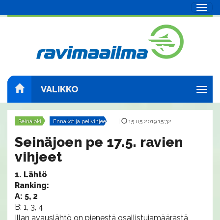
Navig
VALIKKO
Navig
Seinäjoki
Ennakot ja pelivihjeet
|
15.05.2019 15:32
Seinäjoen pe 17.5. ravien
vihjeet
1. Lähtö
Ranking:
A: 5, 2
B: 1, 3, 4
Illan avauslähtö on pienestä osallistujamäärästä