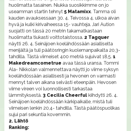
huolimatta tasainen. Niukka suosikkimme on jo
useamman startin tehnyt
5 Matamixx
. Tamma oli
kauden avauksessaan 30. 4. Teivossa 4. ulkoa aivan
hyvä ja kulki kirivaiheessa 15- vauhteja. Jari Aution
suojatti on tässä 20 metrin takamatkastaan
huolimatta tiukasti voittotaistossa.
2 Tagquer
näytti 26. 4. Seinäjoen koelähdössään asialliselta
menijältä ja tuli päätösringin kuolemanpaikalta 20,3-
tahdilla. Tästä viimeiset 400 metriä sujuivat 18,5.
1
Makedreamcometrue
avaa tässä uransa. Tommi
Ala- Nikkolan valmennettava näytti jo viime syksyn
koelähdössään asiallisesti ja hevonen on varmasti
mennyt talven aikana selvästi eteenpäin. Hevosen
viime vireen voi luonnollisesti tarkastaa
lämmityksestä.
3 Cecilia Cheerful
kiihdytti 26. 4.
Seinäjoen koelähdössään kärkipaikalle, mistä tuli
viimeisen lenkin 20,4- tahdilla. Tästä päätöspuolikas
sujui pari sekuntia kovemmin.
2. Lähtö
Ranking: