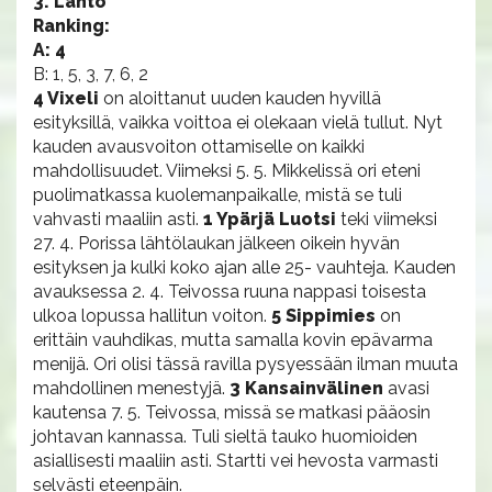
3. Lähtö
Ranking:
A: 4
B: 1, 5, 3, 7, 6, 2
4 Vixeli
on aloittanut uuden kauden hyvillä
esityksillä, vaikka voittoa ei olekaan vielä tullut. Nyt
kauden avausvoiton ottamiselle on kaikki
mahdollisuudet. Viimeksi 5. 5. Mikkelissä ori eteni
puolimatkassa kuolemanpaikalle, mistä se tuli
vahvasti maaliin asti.
1 Ypärjä Luotsi
teki viimeksi
27. 4. Porissa lähtölaukan jälkeen oikein hyvän
esityksen ja kulki koko ajan alle 25- vauhteja. Kauden
avauksessa 2. 4. Teivossa ruuna nappasi toisesta
ulkoa lopussa hallitun voiton.
5 Sippimies
on
erittäin vauhdikas, mutta samalla kovin epävarma
menijä. Ori olisi tässä ravilla pysyessään ilman muuta
mahdollinen menestyjä.
3 Kansainvälinen
avasi
kautensa 7. 5. Teivossa, missä se matkasi pääosin
johtavan kannassa. Tuli sieltä tauko huomioiden
asiallisesti maaliin asti. Startti vei hevosta varmasti
selvästi eteenpäin.