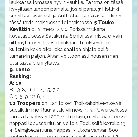
laukkansa lomassa hyvin vauhtia. Tamma on tässä
kyvyiltään lähdön parhaita, jos ei paras.
7
Hotlinki
suorittaa tasaisesti ja Antti Ala- Rantalan ajokki on
tässä ravin maistuessa tototaistossa.
5 Touko
Kevätön
oli viimeksi 27. 4. Porissa mukana
kovatasoisessa Satakunta Seniorissa missä ei vain
riittänyt luonnollisesti lainkaan. Tuloksena on
kuitenkin kova aika, joka saattaa ohjata peliä
turhankin paljon. Aivan voittoon asti nouseminen
olisi tässä pieni yllätys.
9. Lähtö
Ranking:
A: 10
B: 13, 8, 11, 1, 14, 15, 7, 2
C: 3, 5, 9, 12, 6, 4
10 Troopers
on illan toisen Troikkakohteen selvä
suosikkimme. Ruuna teki viimeksi 5. 5. Powerparkissa
taustalta vahvan 1200 metrin kirin, minkä päätteeksi
nappasi lopussa niukan voiton. Edellisellä kerralla 13.
4. Seinäjoella ruuna nappasi 3. ulkoa vahvan 800
metrin kirin päätteeksi lopussa hallitun voiton.
13