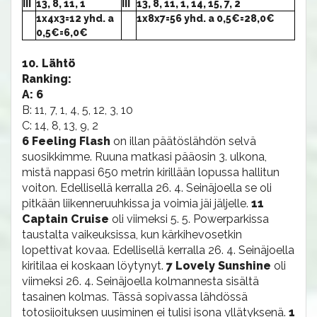
III
13, 8, 11, 1
III
13, 8, 11, 1, 14, 15, 7, 2
1x4x3=12 yhd. a
1x8x7=56 yhd. a 0,5€=28,0€
0,5€=6,0€
10. Lähtö
Ranking:
A: 6
B: 11, 7, 1, 4, 5, 12, 3, 10
C: 14, 8, 13, 9, 2
6 Feeling Flash
on illan päätöslähdön selvä
suosikkimme. Ruuna matkasi pääosin 3. ulkona,
mistä nappasi 650 metrin kirillään lopussa hallitun
voiton. Edellisellä kerralla 26. 4. Seinäjoella se oli
pitkään liikenneruuhkissa ja voimia jäi jäljelle.
11
Captain Cruise
oli viimeksi 5. 5. Powerparkissa
taustalta vaikeuksissa, kun kärkihevosetkin
lopettivat kovaa. Edellisellä kerralla 26. 4. Seinäjoella
kiritilaa ei koskaan löytynyt.
7 Lovely Sunshine
oli
viimeksi 26. 4. Seinäjoella kolmannesta sisältä
tasainen kolmas. Tässä sopivassa lähdössä
totosijoituksen uusiminen ei tulisi isona yllätyksenä.
1