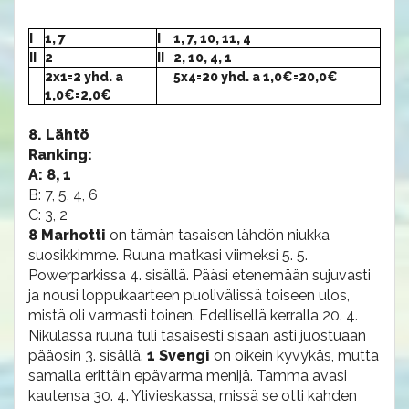
I
1, 7
I
1, 7, 10, 11, 4
II
2
II
2, 10, 4, 1
2x1=2 yhd. a
5x4=20 yhd. a 1,0€=20,0€
1,0€=2,0€
8. Lähtö
Ranking:
A: 8, 1
B: 7, 5, 4, 6
C: 3, 2
8 Marhotti
on tämän tasaisen lähdön niukka
suosikkimme. Ruuna matkasi viimeksi 5. 5.
Powerparkissa 4. sisällä. Pääsi etenemään sujuvasti
ja nousi loppukaarteen puolivälissä toiseen ulos,
mistä oli varmasti toinen. Edellisellä kerralla 20. 4.
Nikulassa ruuna tuli tasaisesti sisään asti juostuaan
pääosin 3. sisällä.
1 Svengi
on oikein kyvykäs, mutta
samalla erittäin epävarma menijä. Tamma avasi
kautensa 30. 4. Ylivieskassa, missä se otti kahden