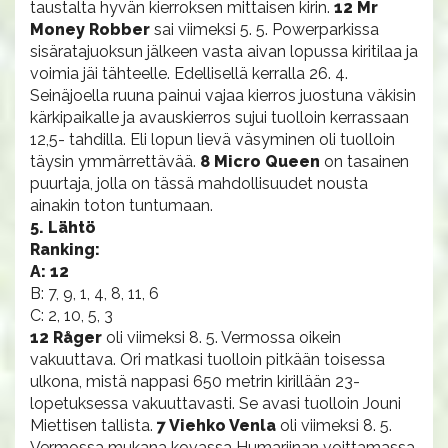
taustalta hyvän kierroksen mittaisen kirin.
12 Mr
Money Robber
sai viimeksi 5. 5. Powerparkissa
sisäratajuoksun jälkeen vasta aivan lopussa kiritilaa ja
voimia jäi tähteelle. Edellisellä kerralla 26. 4.
Seinäjoella ruuna painui vajaa kierros juostuna väkisin
kärkipaikalle ja avauskierros sujui tuolloin kerrassaan
12,5- tahdilla. Eli lopun lievä väsyminen oli tuolloin
täysin ymmärrettävää.
8 Micro Queen
on tasainen
puurtaja, jolla on tässä mahdollisuudet nousta
ainakin toton tuntumaan.
5. Lähtö
Ranking:
A: 12
B: 7, 9, 1, 4, 8, 11, 6
C: 2, 10, 5, 3
12 Råger
oli viimeksi 8. 5. Vermossa oikein
vakuuttava. Ori matkasi tuolloin pitkään toisessa
ulkona, mistä nappasi 650 metrin kirillään 23-
lopetuksessa vakuuttavasti. Se avasi tuolloin Jouni
Miettisen tallista.
7 Viehko Venla
oli viimeksi 8. 5.
Vermossa mukana kovassa Humariinan voittamassa