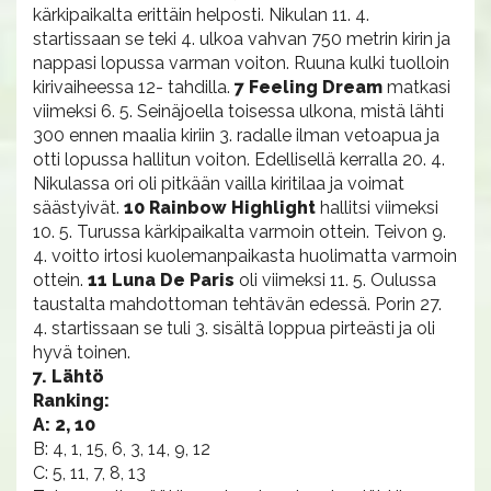
kärkipaikalta erittäin helposti. Nikulan 11. 4.
startissaan se teki 4. ulkoa vahvan 750 metrin kirin ja
nappasi lopussa varman voiton. Ruuna kulki tuolloin
kirivaiheessa 12- tahdilla.
7 Feeling Dream
matkasi
viimeksi 6. 5. Seinäjoella toisessa ulkona, mistä lähti
300 ennen maalia kiriin 3. radalle ilman vetoapua ja
otti lopussa hallitun voiton. Edellisellä kerralla 20. 4.
Nikulassa ori oli pitkään vailla kiritilaa ja voimat
säästyivät.
10 Rainbow Highlight
hallitsi viimeksi
10. 5. Turussa kärkipaikalta varmoin ottein. Teivon 9.
4. voitto irtosi kuolemanpaikasta huolimatta varmoin
ottein.
11 Luna De Paris
oli viimeksi 11. 5. Oulussa
taustalta mahdottoman tehtävän edessä. Porin 27.
4. startissaan se tuli 3. sisältä loppua pirteästi ja oli
hyvä toinen.
7. Lähtö
Ranking:
A: 2, 10
B: 4, 1, 15, 6, 3, 14, 9, 12
C: 5, 11, 7, 8, 13