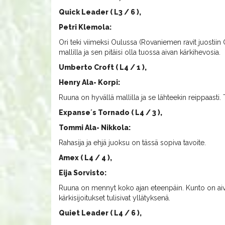
Quick Leader ( L3 / 6 ),
Petri Klemola:
Ori teki viimeksi Oulussa (Rovaniemen ravit juostii
mallilla ja sen pitäisi olla tuossa aivan kärkihevosia.
Umberto Croft ( L4 / 1 ),
Henry Ala- Korpi:
Ruuna on hyvällä mallilla ja se lähteekin reippaasti. 
Expanse´s Tornado ( L4 / 3 ),
Tommi Ala- Nikkola:
Rahasija ja ehjä juoksu on tässä sopiva tavoite.
Amex ( L4 / 4 ),
Eija Sorvisto:
Ruuna on mennyt koko ajan eteenpäin. Kunto on aiva
kärkisijoitukset tulisivat yllätyksenä.
Quiet Leader ( L4 / 6 ),