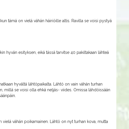
n tämä on vielä vähän häiriöille altis. Ravilla se voisi pystyä
kin hyvän esityksen, eikä tässä tarvitse 40 pakiltakaan lähteä
tkaan hyvältä lähtöpaikalta. Lähtö on vain vähän turhan
n, millä se voisi olla ehkä neljäs- viides. Omissa lähdöissään
isäänpäin.
 vielä vähän poikamainen. Lähtö on nyt turhan kova, mutta