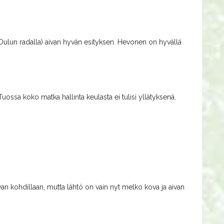
n Oulun radalla) aivan hyvän esityksen. Hevonen on hyvällä
Tuossa koko matka hallinta keulasta ei tulisi yllätyksenä.
n kohdillaan, mutta lähtö on vain nyt melko kova ja aivan