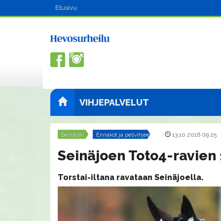
Etusivu
VIHJEPALVELUT
Seinäjoki
Ennakot ja pelivihjeet
|
13.10.2016 09:25
Seinäjoen Toto4-ravien 1
Torstai-iltana ravataan Seinäjoella.