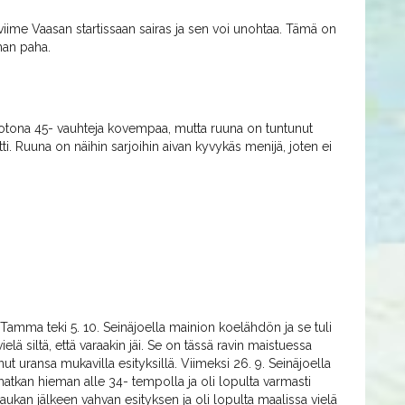
ime Vaasan startissaan sairas ja sen voi unohtaa. Tämä on
man paha.
ä kotona 45- vauhteja kovempaa, mutta ruuna on tuntunut
i. Ruuna on näihin sarjoihin aivan kyvykäs menijä, joten ei
 Tamma teki 5. 10. Seinäjoella mainion koelähdön ja se tuli
lä siltä, että varaakin jäi. Se on tässä ravin maistuessa
nut uransa mukavilla esityksillä. Viimeksi 26. 9. Seinäjoella
matkan hieman alle 34- tempolla ja oli lopulta varmasti
laukan jälkeen vahvan esityksen ja oli lopulta maalissa vielä