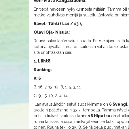
Veli- Matti Kangasluoma:
En tiedä hevosen nykykunnosta mitään. Tamma oli vi
melko vauhdikas menijä ja suljettu lähtörata on hie
Sävel- Tähti ( L11 / 13 ),
Olavi Oja- Nisula:
Ruuna palaa tähän sairastauolta. En ole ajanut sill
kotona hyvältä. Tämä on kuitenkin vähän kokeilustartt
sitä unohtaakaan saa.
1. Lähtö
Ranking:
A: 6
B: 16, 7, 13, 12, 8, 1, 5, 3, 11
C: 9, 15, 10, 2, 4, 14
Illan avauslähdön selvä suosikkimme on
6 Svengi
.
tuolloin päätösringin 33,7- tempolla. Tamma näytti vie
erittäin tiukasti voitossa kiinni.
16 Hipatsu
on aloitta
ruuna laukkasi alussa, minkä jälkeen se kulki loppu
toinen. Ruuna teki jo 25. 8. Seinäjoella puolimatkan 