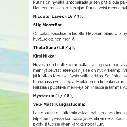
Ruuna on hyvällä lähtöpaikalla ja sen pitäisi olla pa
tilanteen mukaan, miten ajan. Ruuna voisi mennä ny
Niccolo´ Lavec ( L6 / 3 ),
Stig Moström:
Ori palasi Kaustiselle tauolta. Hevosen pitäisi olla
hyväluokkainen menijä.
Thula Sana ( L6 / 4 ),
Kirsi Nikka:
Hevosta on huollettu monella tavalla ja sen mielia
mennyt selvästi eteenpäin ja se on nyt virkeämpi. Vi
jäi tuolloin lopussa täysin vaille kiritilaa. Se lähtee
tuntumassa voisi sopia. Moilanen on tietenkin amma
kaikkiaan positiivia merkkejä on ilmassa ja tamma vois
Mysteerio ( L7 / 8 ),
Veli- Matti Kangasluoma:
Lähtöpaikka on tälle oikeastaan pahin mahdollinen 
kilpailee hyvässä kunnossa ja se teki viimeksi Kaustis
pystyisi tuossa aivan kärkikamppailuun.