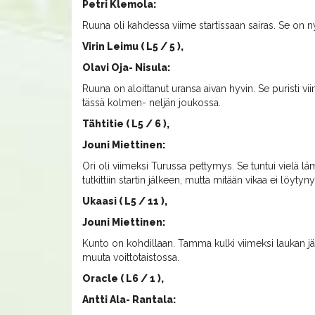
Petri Klemola:
Ruuna oli kahdessa viime startissaan sairas. Se on ny
Virin Leimu ( L5 / 5 ),
Olavi Oja- Nisula:
Ruuna on aloittanut uransa aivan hyvin. Se puristi vi
tässä kolmen- neljän joukossa.
Tähtitie ( L5 / 6 ),
Jouni Miettinen:
Ori oli viimeksi Turussa pettymys. Se tuntui vielä lämm
tutkittiin startin jälkeen, mutta mitään vikaa ei löyty
Ukaasi ( L5 / 11 ),
Jouni Miettinen:
Kunto on kohdillaan. Tamma kulki viimeksi laukan jälk
muuta voittotaistossa.
Oracle ( L6 / 1 ),
Antti Ala- Rantala: