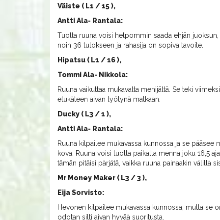
Väiste ( L1 / 15 ),
Antti Ala- Rantala:
Tuolta ruuna voisi helpommin saada ehjän juoksun, ku
noin 36 tulokseen ja rahasija on sopiva tavoite.
Hipatsu ( L1 / 16 ),
Tommi Ala- Nikkola:
Ruuna vaikuttaa mukavalta menijältä. Se teki viimeksi
etukäteen aivan lyötynä matkaan.
Ducky ( L3 / 1 ),
Antti Ala- Rantala:
Ruuna kilpailee mukavassa kunnossa ja se pääsee ma
kova. Ruuna voisi tuolta paikalta mennä joku 16,5 aja
tämän pitäisi pärjätä, vaikka ruuna painaakin välillä s
Mr Money Maker ( L3 / 3 ),
Eija Sorvisto:
Hevonen kilpailee mukavassa kunnossa, mutta se on
odotan silti aivan hyvää suoritusta.