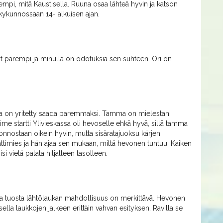
rempi, mitä Kaustisella. Ruuna osaa lähteä hyvin ja katson
kykunnossaan 14- alkuisen ajan.
 nyt parempi ja minulla on odotuksia sen suhteen. Ori on
laa on yritetty saada paremmaksi. Tamma on mielestäni
ime startti Ylivieskassa oli hevoselle ehkä hyvä, sillä tamma
 luonnostaan oikein hyvin, mutta sisäratajuoksu kärjen
ttimies ja hän ajaa sen mukaan, miltä hevonen tuntuu. Kaiken
i vielä palata hiljalleen tasolleen.
ja tuosta lähtölaukan mahdollisuus on merkittävä. Hevonen
ella laukkojen jälkeen erittäin vahvan esityksen. Ravilla se