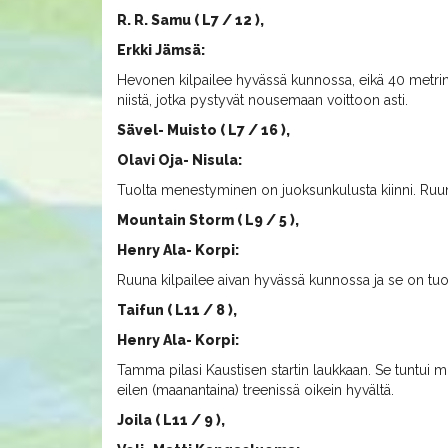
R. R. Samu ( L7 / 12 ),
Erkki Jämsä:
Hevonen kilpailee hyvässä kunnossa, eikä 40 metri
niistä, jotka pystyvät nousemaan voittoon asti.
Sävel- Muisto ( L7 / 16 ),
Olavi Oja- Nisula:
Tuolta menestyminen on juoksunkulusta kiinni. Ruunal
Mountain Storm ( L9 / 5 ),
Henry Ala- Korpi:
Ruuna kilpailee aivan hyvässä kunnossa ja se on tuo
Taifun ( L11 / 8 ),
Henry Ala- Korpi:
Tamma pilasi Kaustisen startin laukkaan. Se tuntui m
eilen (maanantaina) treenissä oikein hyvältä.
Joila ( L11 / 9 ),