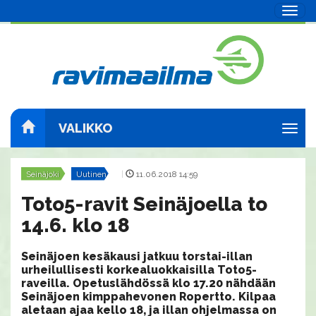
Navig
VALIKKO
Navig
Seinäjoki
Uutinen
|
11.06.2018 14:59
Toto5-ravit Seinäjoella to
14.6. klo 18
Seinäjoen kesäkausi jatkuu torstai-illan
urheilullisesti korkealuokkaisilla Toto5-
raveilla. Opetuslähdössä klo 17.20 nähdään
Seinäjoen kimppahevonen Ropertto. Kilpaa
aletaan ajaa kello 18, ja illan ohjelmassa on