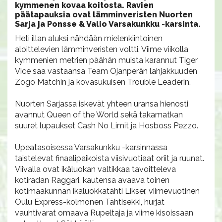
kymmenen kovaa koitosta. Ravien
päätapauksia ovat lämminveristen Nuorten
Sarja ja Ponsse & Valio Varsakunkku -karsinta.
Heti illan aluksi nähdään mielenkiintoinen
aloittelevien lämminveristen voltti. Viime viikolla
kymmenien metrien päähän muista karannut Tiger
Vice saa vastaansa Team Ojanperän lahjakkuuden
Zogo Matchin ja kovasukuisen Trouble Leaderin.
Nuorten Sarjassa iskevät yhteen uransa hienosti
avannut Queen of the World sekä takamatkan
suuret lupaukset Cash No Limit ja Hosboss Pezzo.
Upeatasoisessa Varsakunkku -karsinnassa
taistelevat finaalipaikoista viisivuotiaat oriit ja ruunat.
Viivalla ovat ikäluokan valtikkaa tavoitteleva
kotiradan Raggari, kautensa avaava toinen
kotimaakunnan ikäluokkatähti Likser, viimevuotinen
Oulu Express-kolmonen Tähtisekki, hurjat
vauhtivarat omaava Rupeltaja ja viime kisoissaan