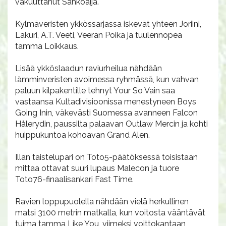
vakuuttanut Sähköäijä.
Kylmäveristen ykkössarjassa iskevät yhteen Joriini,
Lakuri, A.T. Veeti, Veeran Poika ja tuulennopea
tamma Loikkaus.
Lisää ykköslaadun raviurheilua nähdään
lämminveristen avoimessa ryhmässä, kun vahvan
paluun kilpakentille tehnyt Your So Vain saa
vastaansa Kultadivisioonissa menestyneen Boys
Going Inin, väkevästi Suomessa avanneen Falcon
Hålerydin, paussilta palaavan Outlaw Mercin ja kohti
huippukuntoa kohoavan Grand Alen.
Illan taistelupari on Toto5-päätöksessä toisistaan
mittaa ottavat suuri lupaus Malecon ja tuore
Toto76-finaalisankari Fast Time.
Ravien loppupuolella nähdään vielä herkullinen
matsi 3100 metrin matkalla, kun voitosta vääntävät
tuima tamma Like You, viimeksi voittokantaan