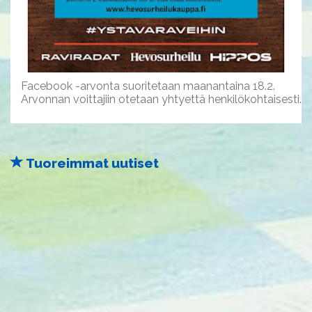
Facebook -arvonta suoritetaan maanantaina 18.2.
Arvonnan voittajiin otetaan yhtyettä henkilökohtaisesti.
Tuoreimmat uutiset