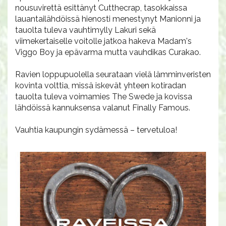
nousuvirettä esittänyt Cutthecrap, tasokkaissa
lauantailähdöissä hienosti menestynyt Manionni ja
tauolta tuleva vauhtimylly Lakuri sekä
viimekertaiselle voitolle jatkoa hakeva Madam's
Viggo Boy ja epävarma mutta vauhdikas Curakao.
Ravien loppupuolella seurataan vielä lämminveristen
kovinta volttia, missä iskevät yhteen kotiradan
tauolta tuleva voimamies The Swede ja kovissa
lähdöissä kannuksensa valanut Finally Famous.
Vauhtia kaupungin sydämessä – tervetuloa!