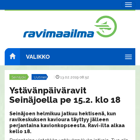
Navig
VALIKKO
Navig
Seinäjoki
Uutinen
|
13.02.2019 08:52
Ystävänpäiväravit
Seinäjoella pe 15.2. klo 18
Seinäjoen helmikuu jatkuu hektisenä, kun
ravikeskuksen kavioura täyttyy jälleen
perjantaina kavionkopseesta. Ravi-ilta alkaa
kello 18.