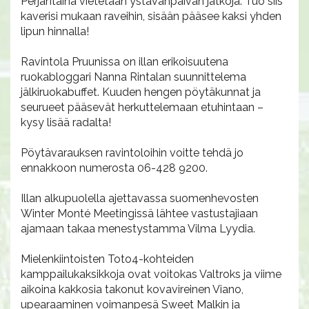
Perjantaina vietetään ystävänpäivän jatkoja. Tuo siis
kaverisi mukaan raveihin, sisään pääsee kaksi yhden
lipun hinnalla!
Ravintola Pruunissa on illan erikoisuutena
ruokabloggari Nanna Rintalan suunnittelema
jälkiruokabuffet. Kuuden hengen pöytäkunnat ja
seurueet pääsevät herkuttelemaan etuhintaan –
kysy lisää radalta!
Pöytävarauksen ravintoloihin voitte tehdä jo
ennakkoon numerosta 06-428 9200.
Illan alkupuolella ajettavassa suomenhevosten
Winter Monté Meetingissä lähtee vastustajiaan
ajamaan takaa menestystamma Vilma Lyydia.
Mielenkiintoisten Toto4-kohteiden
kamppailukaksikkoja ovat voitokas Valtroks ja viime
aikoina kakkosia takonut kovavireinen Viano,
upearaaminen voimanpesä Sweet Malkin ja