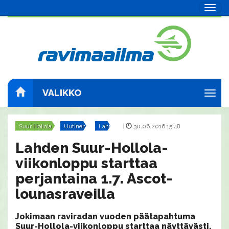
Navig
VALIKKO
Navig
Suur Hollola
Uutinen
Lahti
|
30.06.2016 15:48
Lahden Suur-Hollola-
viikonloppu starttaa
perjantaina 1.7. Ascot-
lounasraveilla
Jokimaan raviradan vuoden päätapahtuma
Suur-Hollola-viikonloppu starttaa näyttävästi.