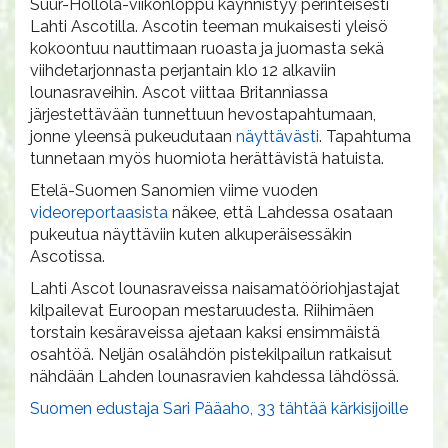
Suur-Hollola-viikonloppu käynnistyy perinteisesti
Lahti Ascotilla. Ascotin teeman mukaisesti yleisö
kokoontuu nauttimaan ruoasta ja juomasta sekä
viihdetarjonnasta perjantain klo 12 alkaviin
lounasraveihin. Ascot viittaa Britanniassa
järjestettävään tunnettuun hevostapahtumaan,
jonne yleensä pukeudutaan
näyttävästi
. Tapahtuma
tunnetaan myös huomiota herättävistä hatuista.
Etelä-Suomen Sanomien viime vuoden
videoreportaasista
näkee, että Lahdessa osataan
pukeutua näyttäviin kuten alkuperäisessäkin
Ascotissa.
Lahti Ascot lounasraveissa naisamatööriohjastajat
kilpailevat Euroopan mestaruudesta. Riihimäen
torstain kesäraveissa ajetaan kaksi ensimmäistä
osahtöä. Neljän osalähdön pistekilpailun ratkaisut
nähdään Lahden lounasravien kahdessa lähdössä.
Suomen edustaja Sari Pääaho, 33 tähtää kärkisijoille