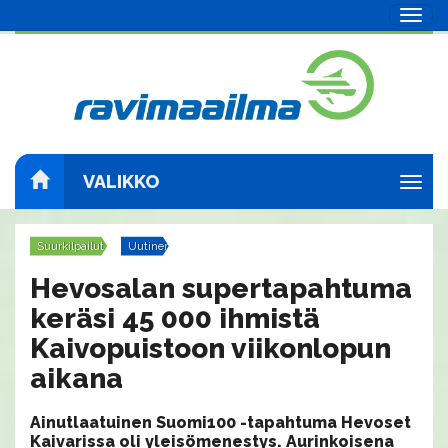
Navig
VALIKKO
Navig
Suurkilpailut
Uutinen
Hevosalan supertapahtuma
keräsi 45 000 ihmistä
Kaivopuistoon viikonlopun
aikana
Ainutlaatuinen Suomi100 -tapahtuma Hevoset
Kaivarissa oli yleisömenestys. Aurinkoisena