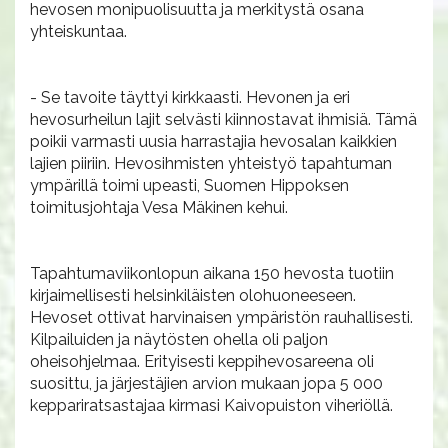
hevosen monipuolisuutta ja merkitystä osana
yhteiskuntaa.
- Se tavoite täyttyi kirkkaasti. Hevonen ja eri
hevosurheilun lajit selvästi kiinnostavat ihmisiä. Tämä
poikii varmasti uusia harrastajia hevosalan kaikkien
lajien piiriin. Hevosihmisten yhteistyö tapahtuman
ympärillä toimi upeasti, Suomen Hippoksen
toimitusjohtaja Vesa Mäkinen kehui.
Tapahtumaviikonlopun aikana 150 hevosta tuotiin
kirjaimellisesti helsinkiläisten olohuoneeseen.
Hevoset ottivat harvinaisen ympäristön rauhallisesti.
Kilpailuiden ja näytösten ohella oli paljon
oheisohjelmaa. Erityisesti keppihevosareena oli
suosittu, ja järjestäjien arvion mukaan jopa 5 000
keppariratsastajaa kirmasi Kaivopuiston viheriöllä.