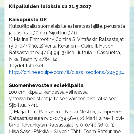
Kilpailuiden tuloksia su 21.5.2017
Kaivopuisto GP
Kutsukilpailu suomalaisille esteratsastajille, perusrata
ja uusinta 130 cm. Sijoittuu 3/11
1) Marina Ehrnrooth– Cortina S, Vitträskin Ratsastajat
ry 0-0/47.30, 2) Venla Keränen – Claire II, Husön
Ratsastajat ry 4/64.94, 3) Iisa Huttula – Casquetta,
Nika Team ry 4/65.32
Täydet tulokset:
http://online.equipe.com/fi/class_sections/245934
Suomenhevosten estekilpailu
100 cm, kilpailu kahdessa vaiheessa,
yhteisvirhepisteet ja toisen vaiheen aika ratkaisee.
Sijoittuu 3/10.
1) Marja Tetri-Rantanen – Niisun Nestori, Tampereen
Ratsastusseura ry 0-0/34.58-0, 2) Mari Laine– Hovi-
Urho, Kirvunkylän Ratsastajat ry 0-0/40.56-0, 3)
Liisa Sassi-Päkkilä – Silverin Tähti, Team Ratsurinne