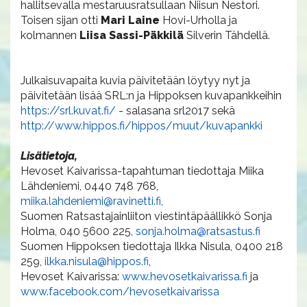
hallitsevalla mestaruusratsullaan Niisun Nestori.
Toisen sijan otti
Mari Laine
Hovi-Urholla ja
kolmannen
Liisa Sassi-Päkkilä
Silverin Tähdellä.
Julkaisuvapaita kuvia päivitetään löytyy nyt ja
päivitetään lisää SRL:n ja Hippoksen kuvapankkeihin
https://srl.kuvat.fi/
- salasana srl2017 sekä
http://www.hippos.fi/hippos/muut/kuvapankki
Lisätietoja,
Hevoset Kaivarissa-tapahtuman tiedottaja Miika
Lähdeniemi, 0440 748 768,
miika.lahdeniemi@ravinetti.fi
,
Suomen Ratsastajainliiton viestintäpäällikkö Sonja
Holma, 040 5600 225,
sonja.holma@ratsastus.fi
Suomen Hippoksen tiedottaja Ilkka Nisula, 0400 218
259,
ilkka.nisula@hippos.fi
,
Hevoset Kaivarissa:
www.hevosetkaivarissa.fi
ja
www.facebook.com/hevosetkaivarissa