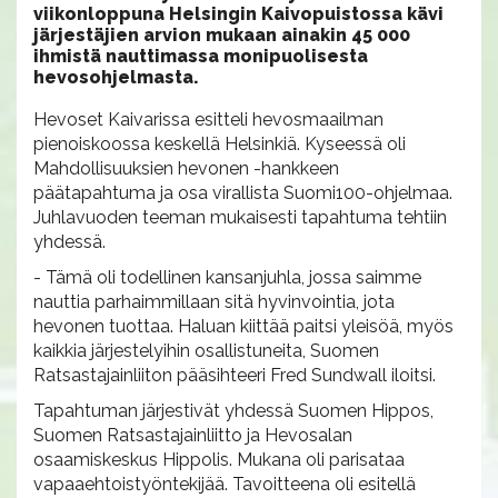
viikonloppuna Helsingin Kaivopuistossa kävi
järjestäjien arvion mukaan ainakin 45 000
ihmistä nauttimassa monipuolisesta
hevosohjelmasta.
Hevoset Kaivarissa esitteli hevosmaailman
pienoiskoossa keskellä Helsinkiä. Kyseessä oli
Mahdollisuuksien hevonen -hankkeen
päätapahtuma ja osa virallista Suomi100-ohjelmaa.
Juhlavuoden teeman mukaisesti tapahtuma tehtiin
yhdessä.
- Tämä oli todellinen kansanjuhla, jossa saimme
nauttia parhaimmillaan sitä hyvinvointia, jota
hevonen tuottaa. Haluan kiittää paitsi yleisöä, myös
kaikkia järjestelyihin osallistuneita, Suomen
Ratsastajainliiton pääsihteeri Fred Sundwall iloitsi.
Tapahtuman järjestivät yhdessä Suomen Hippos,
Suomen Ratsastajainliitto ja Hevosalan
osaamiskeskus Hippolis. Mukana oli parisataa
vapaaehtoistyöntekijää. Tavoitteena oli esitellä