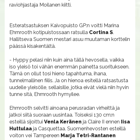
raviohjastaja Moilanen kiitti.
Esteratsastuksen Kaivopuisto GP:n voitti Marina
Ehrnrooth kotipuistossaan ratsulla
Cortina S
.
Hallitseva Suomen mestari asuu muutaman korttelin
päässä kisakentältä.
- Hyppy pelasi niin kuin aina tällä hevosella, vaikka
iso yleisö toi vähän enemmän painetta suoritukseen.
Tämä on ollut tosi hieno tapahtuma, ihana,
tunnelmallinen fiilis. Ja on hienoa esitellä ratsastusta
uudelle yleisölle, sellaisille, jotka eivät vielä niin hyvin
tunne sitä, Ehrnrooth hymyilee.
Ehrnrooth selvitti ainoana perusradan virheittä ja
jatkoi siitä suoraan uusintaa. Toiseksi 130 cm:n
esteillä sijoittui
Venla Keränen
ja Claire II ennen
Iisa
Huttulaa
ja Casquettaa. Suomenhevosten esteillä
voiton vei Tampereen
Marja Tetri-Rantanen