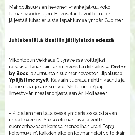
Mahdollisuuksien hevonen -hanke jatkuu koko
tämän vuoden ajan. Hevosalan tavoitteena on
järjestää tuhat erilaista tapahtumaa ympäri Suomen.
Juhlakentällä kisattiin jättiyleisön edessä
Viikonlopun Veikkaus Cityraveissa voittajiksi
ravasivat lauantain lämminveristen kilpailussa
Order
by Boss
ja sunnuntain suomenhevosten kilpailussa
Ypäjä Ilmestyvä
. Kaivarin suoralla nähtiin vauhtia ja
tunnelmaa, joka iski myös SE-tamma Ypäjä
Ilmestyvän mestariohjastajaan Ari Moilaseen.
- Kilpaileminen tällaisessa ympäristössä oli aivan
upea kokemus. Yleisö oli mahtava ja voitto
suomenhevosen kanssa menee ihan urani Top3-
kokemuksiin”, kaikkien aikojen kolmanneksi voitokkain