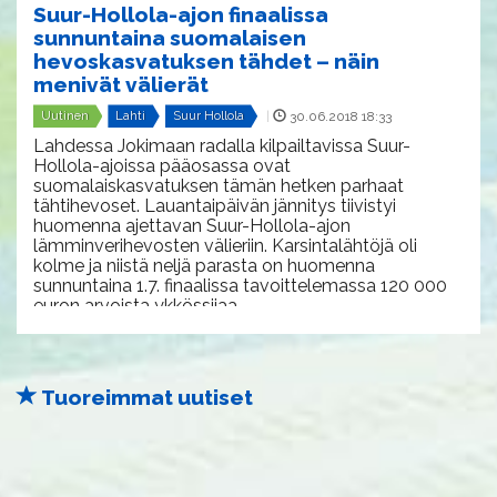
Suur-Hollola-ajon finaalissa
sunnuntaina suomalaisen
hevoskasvatuksen tähdet – näin
menivät välierät
Uutinen
Lahti
Suur Hollola
|
30.06.2018 18:33
Lahdessa Jokimaan radalla kilpailtavissa Suur-
Hollola-ajoissa pääosassa ovat
suomalaiskasvatuksen tämän hetken parhaat
tähtihevoset. Lauantaipäivän jännitys tiivistyi
huomenna ajettavan Suur-Hollola-ajon
lämminverihevosten välieriin. Karsintalähtöjä oli
kolme ja niistä neljä parasta on huomenna
sunnuntaina 1.7. finaalissa tavoittelemassa 120 000
euron arvoista ykkössijaa.
Tuoreimmat uutiset