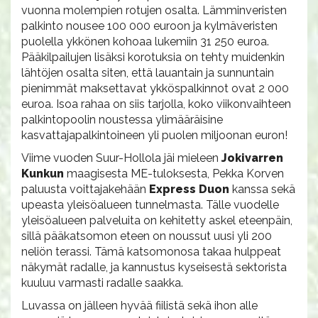
vuonna molempien rotujen osalta. Lämminveristen
palkinto nousee 100 000 euroon ja kylmäveristen
puolella ykkönen kohoaa lukemiin 31 250 euroa.
Pääkilpailujen lisäksi korotuksia on tehty muidenkin
lähtöjen osalta siten, että lauantain ja sunnuntain
pienimmät maksettavat ykköspalkinnot ovat 2 000
euroa. Isoa rahaa on siis tarjolla, koko viikonvaihteen
palkintopoolin noustessa ylimääräisine
kasvattajapalkintoineen yli puolen miljoonan euron!
Viime vuoden Suur-Hollola jäi mieleen
Jokivarren
Kunkun
maagisesta ME-tuloksesta, Pekka Korven
paluusta voittajakehään
Express Duon
kanssa sekä
upeasta yleisöalueen tunnelmasta. Tälle vuodelle
yleisöalueen palveluita on kehitetty askel eteenpäin,
sillä pääkatsomon eteen on noussut uusi yli 200
neliön terassi. Tämä katsomonosa takaa hulppeat
näkymät radalle, ja kannustus kyseisestä sektorista
kuuluu varmasti radalle saakka.
Luvassa on jälleen hyvää fiilistä sekä ihon alle