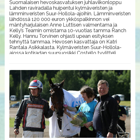
Suomalaisen hevoskasvatuksen juhlaviikonloppu
Lahden raviradalla huipentui kylmäveristen ja
lämminveristen Suur-Hollola-ajoihin. Lämminveristen
lähdössä 120 000 euron ykköspalkinnon vei
mäntyharjulaisen Anne Luttisen valmentama ja
Kelly’s Teamin omistama 10-vuotias tamma Ranch
Kelly. Hannu Torvinen ohjasti upean esityksen
tehnyttä tammaa. Hevosen kasvattaja on Katri
Rantala Asikkalasta. Kylmäveristen Suur-Hollola-
ajossa kotiradan suursuosikki Costello tyylitteli
37500 euron arvoiseen voittoon. Costellon
omistavat Hanna ja Tommi Herttua ja orin ovat
kasvattaneet Heli ja Matti Säteri Yläneeltä.
Aurinkoiselle Lahden raviradalle oli saapunut lähes
8800 ravivierasta nauttimaan huippuraviurheilusta.