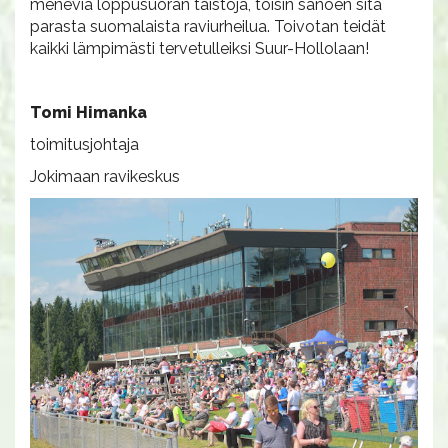
meneviä loppusuoran taistoja, toisin sanoen sitä
parasta suomalaista raviurheilua. Toivotan teidät
kaikki lämpimästi tervetulleiksi Suur-Hollolaan!
Tomi Himanka
toimitusjohtaja
Jokimaan ravikeskus