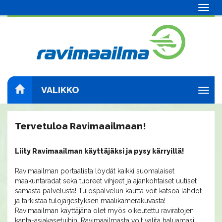
Navig
VALIKKO
Navig
Tervetuloa Ravimaailmaan!
Liity Ravimaailman käyttäjäksi ja pysy kärryillä!
Ravimaailman portaalista löydät kaikki suomalaiset
maakuntaradat sekä tuoreet vihjeet ja ajankohtaiset uutiset
samasta palvelusta! Tulospalvelun kautta voit katsoa lähdöt
ja tarkistaa tulojärjestyksen maalikamerakuvasta!
Ravimaailman käyttäjänä olet myös oikeutettu raviratojen
kanta-asiakasetuihin. Ravimaailmasta voit valita haluamasi