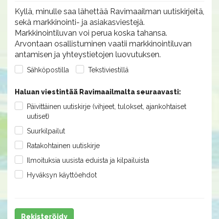
Kyllä, minulle saa lähettää Ravimaailman uutiskirjeitä,
sekä markkinointi- ja asiakasviestejä.
Markkinointiluvan voi perua koska tahansa.
Arvontaan osallistuminen vaatii markkinointiluvan
antamisen ja yhteystietojen luovutuksen.
Sähköpostilla
Tekstiviestillä
Haluan viestintää Ravimaailmalta seuraavasti:
Päivittäinen uutiskirje (vihjeet, tulokset, ajankohtaiset
uutiset)
Suurkilpailut
Ratakohtainen uutiskirje
Ilmoituksia uusista eduista ja kilpailuista
Hyväksyn käyttöehdot
Rekisteröidy