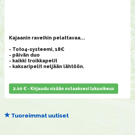
Kajaanin raveihin pelattavaa...
- Toto4-systeemi, 18€
- päivän duo
- kaikki troikkapelit
- kaksaripelit neljään lähtöön.
2.00 € - Kirjaudu sisään ostaaksesi lukuoikeus
Tuoreimmat uutiset