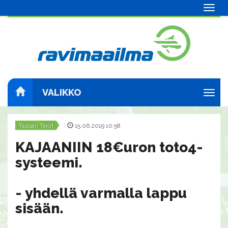
Navig
VALIKKO
Navig
Tapsan Täkyt
|
15.06.2019 10:58
KAJAANIIN 18€uron toto4-
systeemi.
- yhdellä varmalla lappu
sisään.