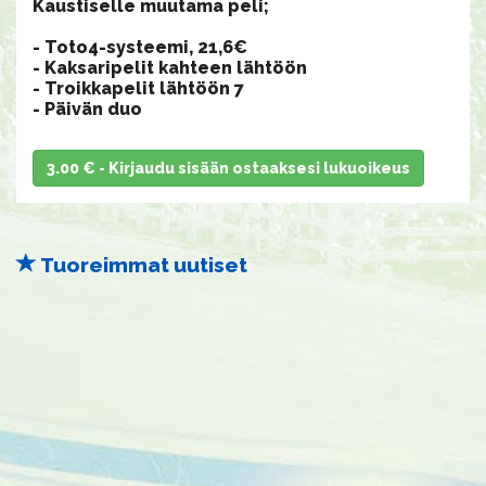
Kaustiselle muutama peli;
- Toto4-systeemi, 21,6€
- Kaksaripelit kahteen lähtöön
- Troikkapelit lähtöön 7
​​​​​​​- Päivän duo
3.00 € - Kirjaudu sisään ostaaksesi lukuoikeus
Tuoreimmat uutiset