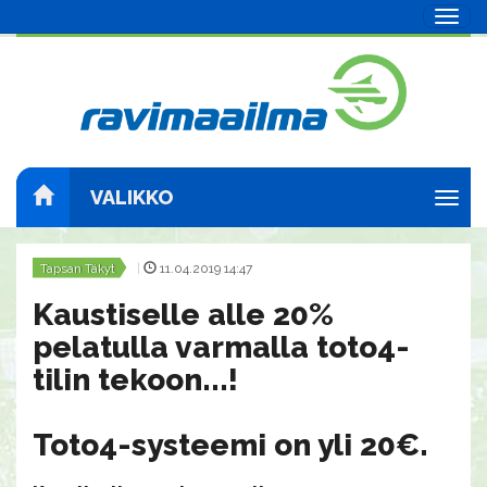
Navig
VALIKKO
Navig
Tapsan Täkyt
|
11.04.2019 14:47
Kaustiselle alle 20%
pelatulla varmalla toto4-
tilin tekoon...!
​​​​​​​Toto4-systeemi on yli 20€.