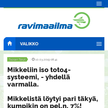
Navig
VALIKKO
Navig
Tapsan Täkyt
|
10.03.2019 08:41
Mikkeliin iso toto4-
systeemi, - yhdellä
varmalla.
Mikkelistä löytyi pari täkyä,
kumpikin on pel.n. 7%!