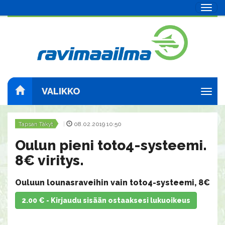
Navig
VALIKKO
Navig
Tapsan Täkyt
|
08.02.2019 10:50
Oulun pieni toto4-systeemi.
8€ viritys.
Ouluun lounasraveihin vain toto4-systeemi, 8€
2.00 € - Kirjaudu sisään ostaaksesi lukuoikeus