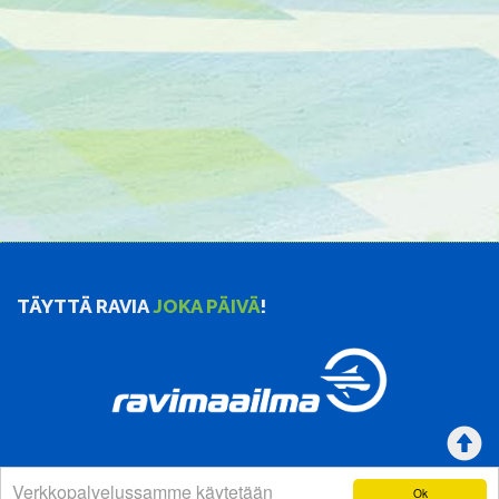
TÄYTTÄ RAVIA
JOKA PÄIVÄ
!
Verkkopalvelussamme käytetään
Ok