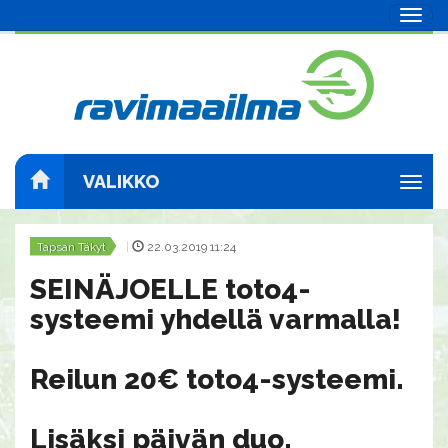
Navig
VALIKKO
Navig
Tapsan Täkyt
|
22.03.2019 11:24
SEINÄJOELLE toto4-
systeemi yhdellä varmalla!
Reilun 20€ toto4-systeemi.
​​​​​​​Lisäksi päivän duo.