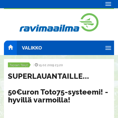
Navig
VALIKKO
Navig
Tapsan Täkyt
|
15.02.2019 23:20
SUPERLAUANTAILLE...
​​​​​​​50€uron Toto75-systeemi! -
hyvillä varmoilla!