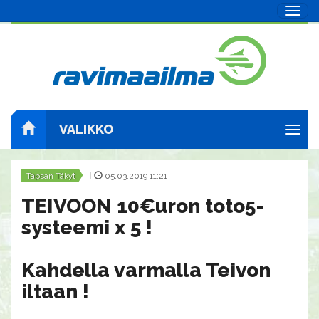
Navig
VALIKKO
Navig
Tapsan Täkyt
|
05.03.2019 11:21
TEIVOON 10€uron toto5-
systeemi x 5 !
Kahdella varmalla Teivon
iltaan !