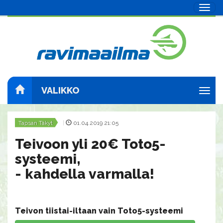
Navig
VALIKKO
Navig
Tapsan Täkyt
|
01.04.2019 21:05
Teivoon yli 20€ Toto5-
systeemi,
​​​​​​​- kahdella varmalla!
Teivon tiistai-iltaan vain Toto5-systeemi