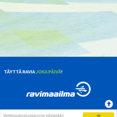
TÄYTTÄ RAVIA
JOKA PÄIVÄ
!
Verkkopalvelussamme käytetään
Ok