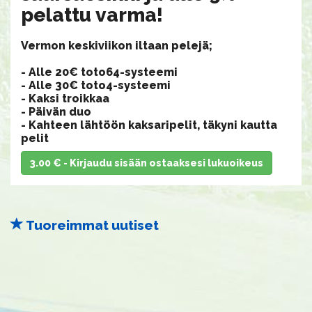
pelattu varma!
Vermon keskiviikon iltaan pelejä;
- Alle 20€ toto64-systeemi
- Alle 30€ toto4-systeemi
- Kaksi troikkaa
- Päivän duo
- Kahteen lähtöön kaksaripelit, täkyni kautta
pelit
3.00 € - Kirjaudu sisään ostaaksesi lukuoikeus
Tuoreimmat uutiset