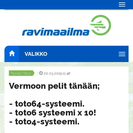
Navig
VALIKKO
Navig
Tapsan Täkyt
|
20.03.2019 11:48
Vermoon pelit tänään;
- toto64-systeemi.
- toto6 systeemi x 10!
​​​​​​​- toto4-systeemi.