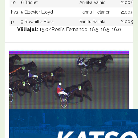
10
6 Triolet
Annika Vainio
2100:6
hva
5 Elzevier Lloyd
Hannu Hietanen
2100:5
p
9 Rowhill's Boss
Santtu Raitala
2100:9
Väliajat:
15.0/Rosi's Fernando, 16.5, 16.5, 16.0