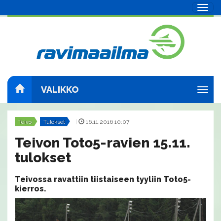
Navig
VALIKKO
Navig
Teivo
Tulokset
|
16.11.2016 10:07
Teivon Toto5-ravien 15.11.
tulokset
Teivossa ravattiin tiistaiseen tyyliin Toto5-
kierros.