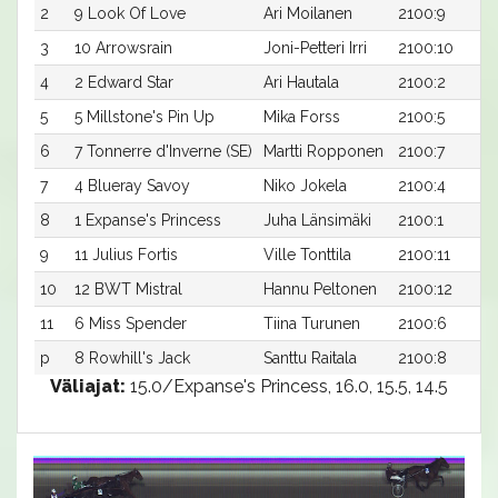
2
9 Look Of Love
Ari Moilanen
2100:9
3
10 Arrowsrain
Joni-Petteri Irri
2100:10
4
2 Edward Star
Ari Hautala
2100:2
5
5 Millstone's Pin Up
Mika Forss
2100:5
6
7 Tonnerre d'Inverne (SE)
Martti Ropponen
2100:7
7
4 Blueray Savoy
Niko Jokela
2100:4
8
1 Expanse's Princess
Juha Länsimäki
2100:1
9
11 Julius Fortis
Ville Tonttila
2100:11
10
12 BWT Mistral
Hannu Peltonen
2100:12
11
6 Miss Spender
Tiina Turunen
2100:6
p
8 Rowhill's Jack
Santtu Raitala
2100:8
Väliajat:
15.0/Expanse's Princess, 16.0, 15.5, 14.5