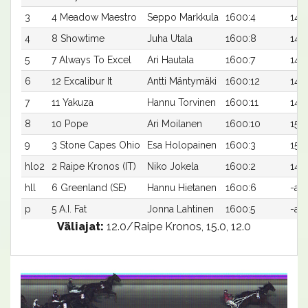
3
4 Meadow Maestro
Seppo Markkula
1600:4
14,4
4
8 Showtime
Juha Utala
1600:8
14,
5
7 Always To Excel
Ari Hautala
1600:7
14,
6
12 Excalibur It
Antti Mäntymäki
1600:12
14,7
7
11 Yakuza
Hannu Torvinen
1600:11
14,
8
10 Pope
Ari Moilanen
1600:10
15,4
9
3 Stone Capes Ohio
Esa Holopainen
1600:3
15,8
hlo2
2 Raipe Kronos (IT)
Niko Jokela
1600:2
14,3
hll
6 Greenland (SE)
Hannu Hietanen
1600:6
-a
p
5 A.I. Fat
Jonna Lahtinen
1600:5
-a
Väliajat:
12.0/Raipe Kronos, 15.0, 12.0