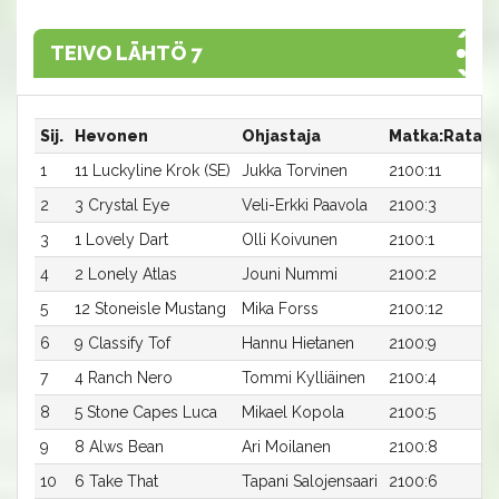
TEIVO LÄHTÖ 7
Sij.
Hevonen
Ohjastaja
Matka:Rata
1
11 Luckyline Krok (SE)
Jukka Torvinen
2100:11
2
3 Crystal Eye
Veli-Erkki Paavola
2100:3
3
1 Lovely Dart
Olli Koivunen
2100:1
4
2 Lonely Atlas
Jouni Nummi
2100:2
5
12 Stoneisle Mustang
Mika Forss
2100:12
6
9 Classify Tof
Hannu Hietanen
2100:9
7
4 Ranch Nero
Tommi Kylliäinen
2100:4
8
5 Stone Capes Luca
Mikael Kopola
2100:5
9
8 Alws Bean
Ari Moilanen
2100:8
10
6 Take That
Tapani Salojensaari
2100:6