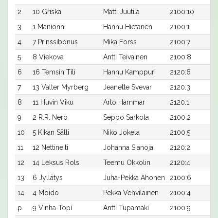
2
10 Griska
Matti Juutila
2100:10
3
1 Manionni
Hannu Hietanen
2100:1
4
7 Prinssibonus
Mika Forss
2100:7
5
8 Viekova
Antti Teivainen
2100:8
6
16 Temsin Tili
Hannu Kamppuri
2120:6
7
13 Valter Myrberg
Jeanette Svevar
2120:3
8
11 Huvin Viku
Arto Hammar
2120:1
9
2 R.R. Nero
Seppo Sarkola
2100:2
10
5 Kikan Sälli
Niko Jokela
2100:5
11
12 Nettineiti
Johanna Sianoja
2120:2
12
14 Leksus Rols
Teemu Okkolin
2120:4
13
6 Jyllätys
Juha-Pekka Ahonen
2100:6
14
4 Moido
Pekka Vehviläinen
2100:4
p
9 Vinha-Topi
Antti Tupamäki
2100:9