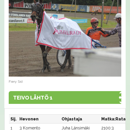
Fiery Sid
TEIVO LÄHTÖ 1
Sij.
Hevonen
Ohjastaja
Matka:Rata
1
3 Komento
Juha Länsimäki
2100:3