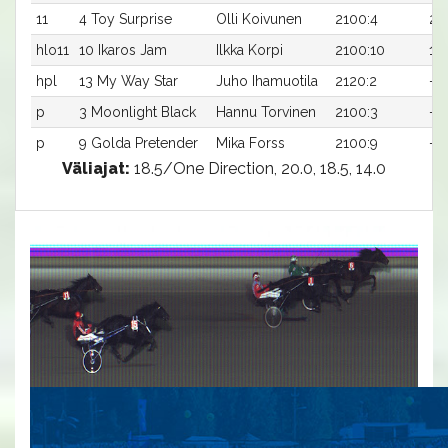
11
4 Toy Surprise
Olli Koivunen
2100:4
23
hlo11
10 Ikaros Jam
Ilkka Korpi
2100:10
19
hpl
13 My Way Star
Juho Ihamuotila
2120:2
-
p
3 Moonlight Black
Hannu Torvinen
2100:3
-
p
9 Golda Pretender
Mika Forss
2100:9
-
Väliajat:
18.5/One Direction, 20.0, 18.5, 14.0