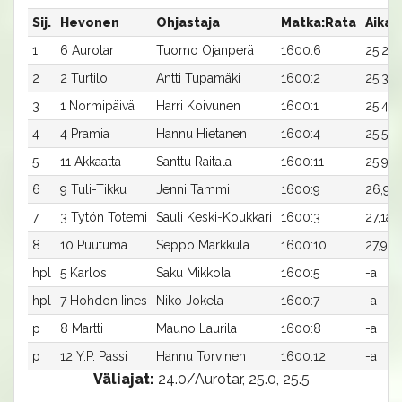
Sij.
Hevonen
Ohjastaja
Matka:Rata
Aika
1
6 Aurotar
Tuomo Ojanperä
1600:6
25,2a
2
2 Turtilo
Antti Tupamäki
1600:2
25,3a
3
1 Normipäivä
Harri Koivunen
1600:1
25,4a
4
4 Pramia
Hannu Hietanen
1600:4
25,5a
5
11 Akkaatta
Santtu Raitala
1600:11
25,9a
6
9 Tuli-Tikku
Jenni Tammi
1600:9
26,9a
7
3 Tytön Totemi
Sauli Keski-Koukkari
1600:3
27,1ax
8
10 Puutuma
Seppo Markkula
1600:10
27,9a
hpl
5 Karlos
Saku Mikkola
1600:5
-a
hpl
7 Hohdon Iines
Niko Jokela
1600:7
-a
p
8 Martti
Mauno Laurila
1600:8
-a
p
12 Y.P. Passi
Hannu Torvinen
1600:12
-a
Väliajat:
24.0/Aurotar, 25.0, 25.5