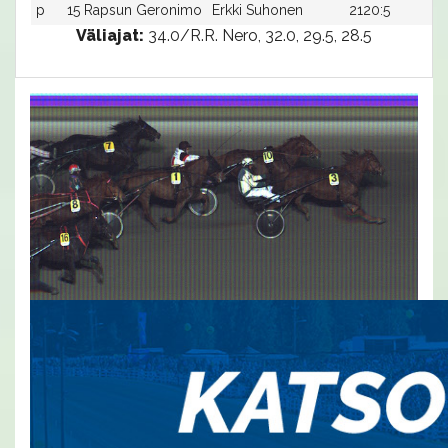
p
15 Rapsun Geronimo
Erkki Suhonen
2120:5
Väliajat:
34.0/R.R. Nero, 32.0, 29.5, 28.5