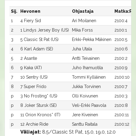
Sij.
Hevonen
Ohjastaja
Matka:Ra
1
4 Fiery Sid
Ari Moilanen
2100:4
2
1 Lindys Jersey Boy (US)
Mika Forss
2100:1
3
5 Classic St Pat (US)
Erkki-Pekka Mäkinen
2100:5
4
6 Karl Adam (SE)
Juha Utala
2100:6
5
2 Asante
Antti Teivainen
2100:2
6
9 Kaka (AT)
Juho Ihamuotila
2100:9
7
10 Sentry (US)
Tommi Kylliäinen
2100:10
8
7 Super Frido
Jukka Torvinen
2100:7
p
3 No Frosting* (US)
Olli Koivunen
2100:3
p
8 Joker Stursk (SE)
Veli-Erkki Paavola
2100:8
p
11 Orion Kronos* (IT)
Jere Kiveinen
2100:11
p
12 Archie Ride
Santtu Raitala
2100:12
Väliajat:
8.5/Classic St Pat, 15.0, 19.0, 12.0