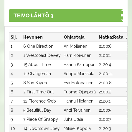
TEIVO LÄHTÖ 3
Sij.
Hevonen
Ohjastaja
Matka:Rata
Ai
1
6 One Direction
Ari Moilanen
2100:6
18,
2
1 Westcoast Dewey
Harri Koivunen
2100:1
18
3
15 About Time
Hannu Kamppuri
2120:4
17,
4
11 Changeman
Seppo Markkula
2100:11
18,
5
8 Sun Sayen
Esa Holopainen
2100:8
18,
6
2 First Time Out
Tuomo Ojanperä
2100:2
18
7
12 Florence Web
Hannu Hietanen
2120:1
18
8
5 Beautiful Day
Antti Teivainen
2100:5
19
9
7 Piece Of Snappy
Juha Utala
2100:7
19
10
14 Downtown Joey
Mikael Kopola
2120:3
18