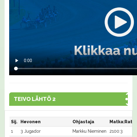
TEIVO LÄHTÖ 2
Sij.
Hevonen
Ohjastaja
Matka:Rata
1
3 Jugador
Markku Nieminen
2100:3