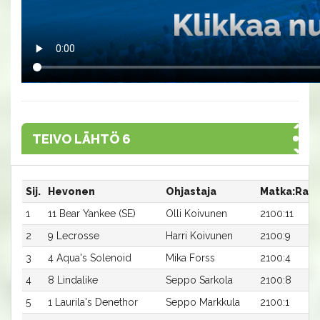
TEIVO LÄHTÖ 6
Sij.
Hevonen
Ohjastaja
Matka:Rata
1
11 Bear Yankee (SE)
Olli Koivunen
2100:11
2
9 Lecrosse
Harri Koivunen
2100:9
3
4 Aqua's Solenoid
Mika Forss
2100:4
4
8 Lindalike
Seppo Sarkola
2100:8
5
1 Laurila's Denethor
Seppo Markkula
2100:1