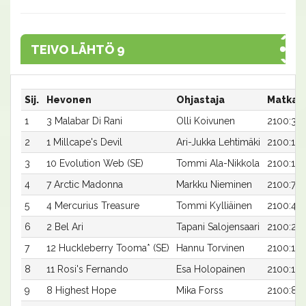
TEIVO LÄHTÖ 9
Sij.
Hevonen
Ohjastaja
Matka:
1
3 Malabar Di Rani
Olli Koivunen
2100:3
2
1 Millcape's Devil
Ari-Jukka Lehtimäki
2100:1
3
10 Evolution Web (SE)
Tommi Ala-Nikkola
2100:10
4
7 Arctic Madonna
Markku Nieminen
2100:7
5
4 Mercurius Treasure
Tommi Kylliäinen
2100:4
6
2 Bel Ari
Tapani Salojensaari
2100:2
7
12 Huckleberry Tooma* (SE)
Hannu Torvinen
2100:12
8
11 Rosi's Fernando
Esa Holopainen
2100:11
9
8 Highest Hope
Mika Forss
2100:8