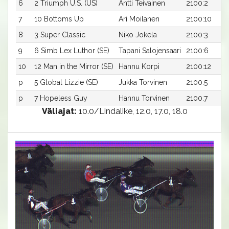
6
2 Triumph U.S. (US)
Antti Teivainen
2100:2
7
10 Bottoms Up
Ari Moilanen
2100:10
8
3 Super Classic
Niko Jokela
2100:3
9
6 Simb Lex Luthor (SE)
Tapani Salojensaari
2100:6
10
12 Man in the Mirror (SE)
Hannu Korpi
2100:12
p
5 Global Lizzie (SE)
Jukka Torvinen
2100:5
p
7 Hopeless Guy
Hannu Torvinen
2100:7
Väliajat:
10.0/Lindalike, 12.0, 17.0, 18.0