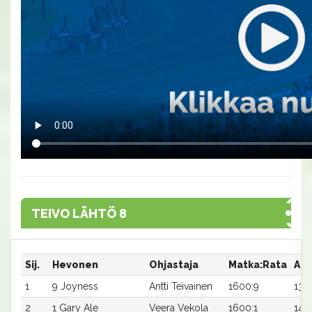
TEIVO LÄHTÖ 8
Sij.
Hevonen
Ohjastaja
Matka:Rata
Aik
1
9 Joyness
Antti Teivainen
1600:9
13,
2
1 Gary Ale
Veera Vekola
1600:1
14,3