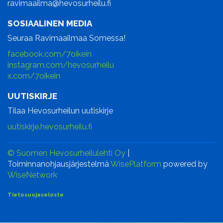
ravimaailma@hevosurheilu.fi
SOSIAALINEN MEDIA
Seuraa Ravimaailmaa Somessa!
facebook.com/7oikein
instagram.com/hevosurheilu
x.com/7oikein
UUTISKIRJE
Tilaa Hevosurheilun uutiskirje
uutiskirje.hevosurheilu.fi
© Suomen Hevosurheilulehti Oy
|
Toiminnanohjausjärjestelmä
WisePlatform
powered by
WiseNetwork
Tietosuojaseloste