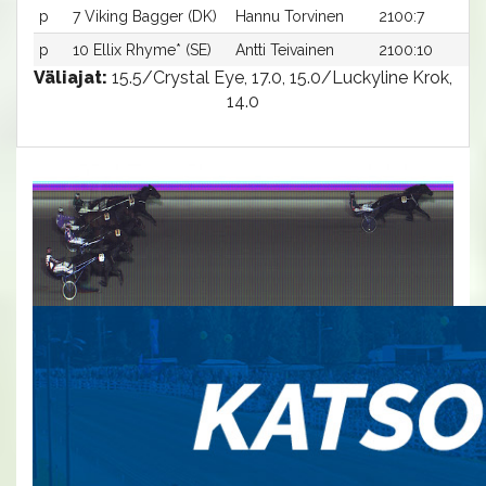
p
7 Viking Bagger (DK)
Hannu Torvinen
2100:7
p
10 Ellix Rhyme* (SE)
Antti Teivainen
2100:10
Väliajat:
15.5/Crystal Eye, 17.0, 15.0/Luckyline Krok,
14.0