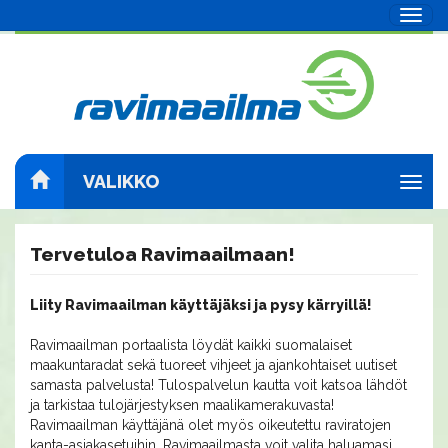
Navig
VALIKKO
Navig
Tervetuloa Ravimaailmaan!
Liity Ravimaailman käyttäjäksi ja pysy kärryillä!
Ravimaailman portaalista löydät kaikki suomalaiset
maakuntaradat sekä tuoreet vihjeet ja ajankohtaiset uutiset
samasta palvelusta! Tulospalvelun kautta voit katsoa lähdöt
ja tarkistaa tulojärjestyksen maalikamerakuvasta!
Ravimaailman käyttäjänä olet myös oikeutettu raviratojen
kanta-asiakasetuihin. Ravimaailmasta voit valita haluamasi