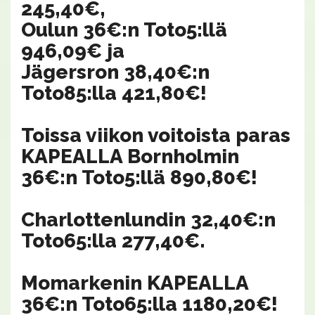
245,40€,
​Oulun 36€:n Toto5:llä
946,09€ ja
​​​​​Jägersron 38,40€:n
Toto85:lla 421,80€!
​​​​​​​Toissa viikon voitoista paras
KAPEALLA Bornholmin
36€:n Toto5:llä 890,80€!
​​​​​​​Charlottenlundin 32,40€:n
Toto65:lla 277,40€.
​​​​Momarkenin KAPEALLA
36€:n Toto65:lla 1180,20€!