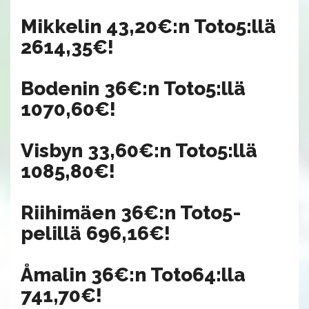
​Mikkelin 43,20€:n Toto5:llä
2614,35€!
​​​​​Bodenin 36€:n Toto5:llä
1070,60€!
​​​​​​​Visbyn 33,60€:n Toto5:llä
1085,80€!
​​​​Riihimäen 36€:n Toto5-
pelillä 696,16€!
​​​Åmalin 36€:n Toto64:lla
741,70€!