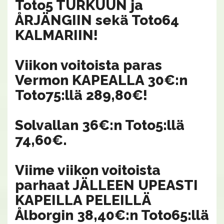
Toto5 TURKUUN ja
ÅRJÄNGIIN sekä Toto64
KALMARIIN!
​​​​​​​Viikon voitoista paras
Vermon KAPEALLA 30€:n
Toto75:llä 289,80€!
​​​Solvallan 36€:n Toto5:llä
74,60€.
​​​​​​​Viime viikon voitoista
parhaat JÄLLEEN UPEASTI
KAPEILLA PELEILLÄ
Ålborgin 38,40€:n Toto65:llä