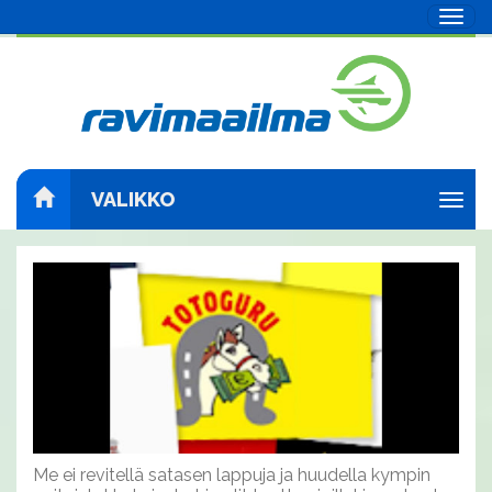
Navig
VALIKKO
Navig
Me ei revitellä satasen lappuja ja huudella kympin