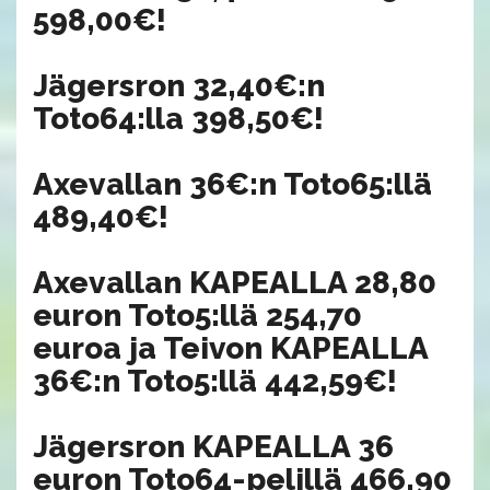
598,00€!
​​​​​​​Jägersron 32,40€:n
Toto64:lla 398,50€!
​​​​​​​Axevallan 36€:n Toto65:llä
489,40€!
Axevallan KAPEALLA 28,80
euron Toto5:llä 254,70
euroa ja Teivon KAPEALLA
36€:n Toto5:llä 442,59€!
​​​​Jägersron KAPEALLA 36
euron Toto64-pelillä 466,90