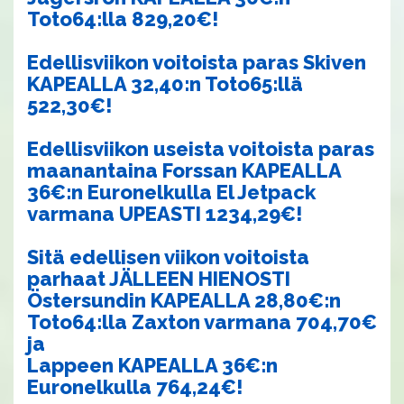
Toto64:lla 829,20€!
Edellisviikon voitoista paras Skiven
KAPEALLA 32,40:n Toto65:llä
522,30€!
​​​​Edellisviikon useista voitoista paras
maanantaina Forssan KAPEALLA
36€:n Euronelkulla El Jetpack
varmana UPEASTI 1234,29€!
​​​​Sitä edellisen viikon voitoista
parhaat JÄLLEEN HIENOSTI
Östersundin KAPEALLA 28,80€:n
Toto64:lla Zaxton varmana 704,70€
ja
​​​​Lappeen KAPEALLA 36€:n
Euronelkulla 764,24€!