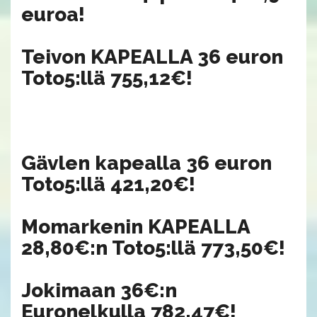
euroa!
Teivon KAPEALLA 36 euron
Toto5:llä 755,12€!
​Gävlen kapealla 36 euron
Toto5:llä 421,20€!
​​​​​Momarkenin KAPEALLA
28,80€:n Toto5:llä 773,50€!
​​​​​Jokimaan 36€:n
Euronelkulla 782,47€!