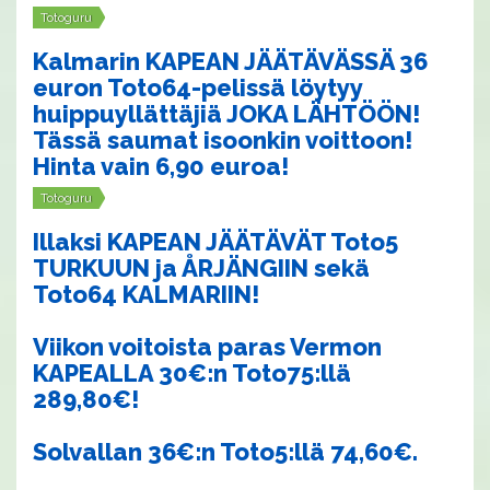
Totoguru
Kalmarin KAPEAN JÄÄTÄVÄSSÄ 36
euron Toto64-pelissä löytyy
huippuyllättäjiä JOKA LÄHTÖÖN!
Tässä saumat isoonkin voittoon!
Hinta vain 6,90 euroa!
Totoguru
Illaksi KAPEAN JÄÄTÄVÄT Toto5
TURKUUN ja ÅRJÄNGIIN sekä
Toto64 KALMARIIN!
​​​​​​​Viikon voitoista paras Vermon
KAPEALLA 30€:n Toto75:llä
289,80€!
​​​Solvallan 36€:n Toto5:llä 74,60€.