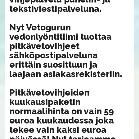
tekstiviestipalveluna.
Nyt Vetogurun
vedonlyöntitiimi tuottaa
pitkävetovihjeet
sähköpostipalveluna
erittäin suosittuun ja
laajaan asiakasrekisteriin.
Pitkävetovihjeiden
kuukausipaketin
normaalihinta on vain 59
euroa kuukaudessa joka
tekee vain kaksi euroa