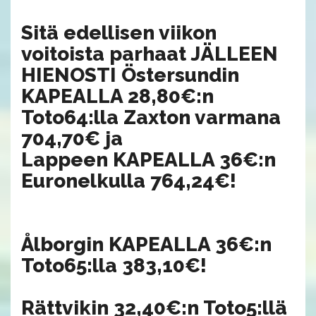
​​​​Sitä edellisen viikon
voitoista parhaat JÄLLEEN
HIENOSTI Östersundin
KAPEALLA 28,80€:n
Toto64:lla Zaxton varmana
704,70€ ja
​​​​Lappeen KAPEALLA 36€:n
Euronelkulla 764,24€!
​​​​Ålborgin KAPEALLA 36€:n
Toto65:lla 383,10€!
​​​​​​​Rättvikin 32,40€:n Toto5:llä