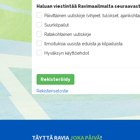
Haluan viestintää Ravimaailmalta seuraavast
Päivittäinen uutiskirje (vihjeet, tulokset, ajankohta
Suurkilpailut
Ratakohtainen uutiskirje
Ilmoituksia uusista eduista ja kilpailuista
Hyväksyn käyttöehdot
Rekisteröidy
Rekisteriseloste
TÄYTTÄ RAVIA
JOKA PÄIVÄ
!