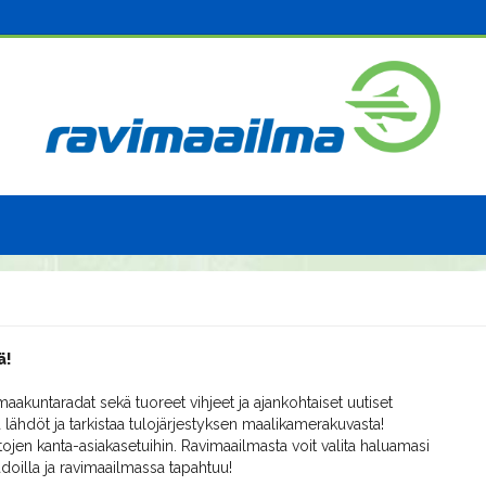
ä!
aakuntaradat sekä tuoreet vihjeet ja ajankohtaiset uutiset
 lähdöt ja tarkistaa tulojärjestyksen maalikamerakuvasta!
ojen kanta-asiakasetuihin. Ravimaailmasta voit valita haluamasi
radoilla ja ravimaailmassa tapahtuu!