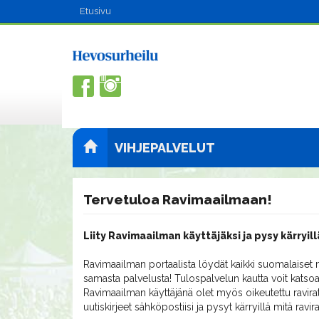
Etusivu
VIHJEPALVELUT
Tervetuloa Ravimaailmaan!
Liity Ravimaailman käyttäjäksi ja pysy kärryill
Ravimaailman portaalista löydät kaikki suomalaiset m
samasta palvelusta! Tulospalvelun kautta voit katsoa
Ravimaailman käyttäjänä olet myös oikeutettu ravirat
uutiskirjeet sähköpostiisi ja pysyt kärryillä mitä ravi