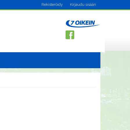
Rekisteröidy
Kirjaudu sisään