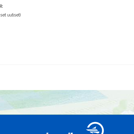
i:
iset uutiset)