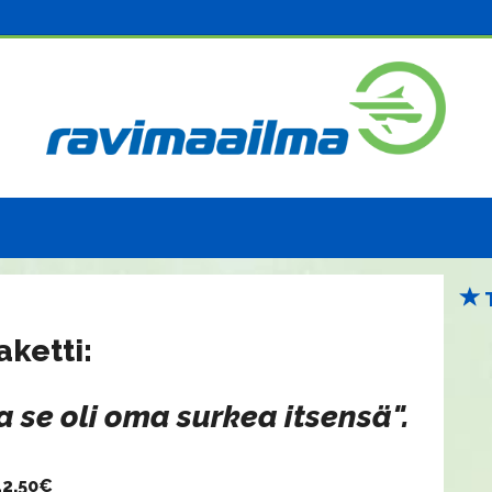
aketti:
a se oli oma surkea itsensä".
12,50€