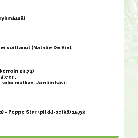
-ryhmässä).
i voittanut (Natalie De Vie).
kerroin 23,74)
4:een.
oko matkan. Ja näin kävi.
 - Poppe Star (piikki-selkä) 15,93