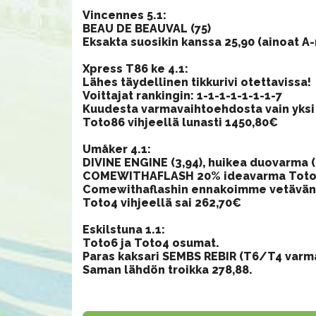
Vincennes 5.1:
BEAU DE BEAUVAL (75)
Eksakta suosikin kanssa 25,90 (ainoat A
Xpress T86 ke 4.1:
Lähes täydellinen tikkurivi otettavissa!
Voittajat rankingin: 1-1-1-1-1-1-1-7
Kuudesta varmavaihtoehdosta vain yksi e
Toto86 vihjeellä lunasti 1450,80€
Umåker 4.1:
DIVINE ENGINE (3,94), huikea duovarma (
COMEWITHAFLASH 20% ideavarma Toto
Comewithaflashin ennakoimme vetävän k
Toto4 vihjeellä sai 262,70€
Eskilstuna 1.1:
Toto6 ja Toto4 osumat.
Paras kaksari SEMBS REBIR (T6/T4 varma)
Saman lähdön troikka 278,88.