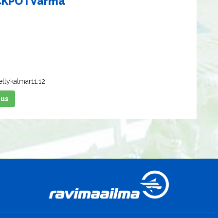
ACKPOTVarma
itettykalmar11.12
eus