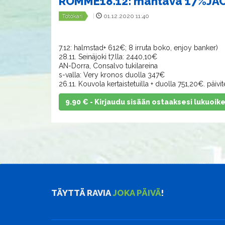
ROMME18.12: mahtava 17%J
Totokari
|
01.12.2020 11:40
​​​​​​​7.12: halmstad+ 612€; 8 irruta boko, enjoy banker)
​​​​​​​28.11. Seinäjoki t7.lla: 2440,10€
AN-Dorra, Consalvo tukilareina
s-valla: Very kronos duolla 347€
​​​​​​​26.11. Kouvola kertaistetuilla + duolla 751,20€. päiv
9.90 € - Kirjaudu sisään ostaaksesi lukuoik
TÄYTTÄ RAVIA
JOKA PÄIVÄ
!