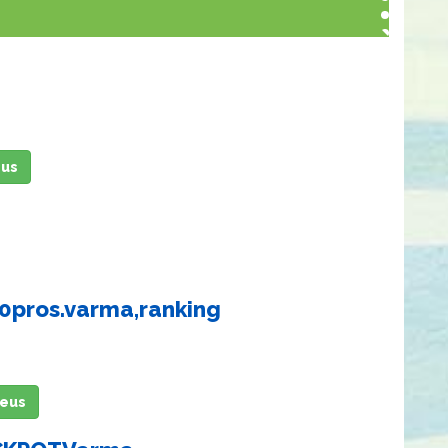
eus
20pros.varma,ranking
keus