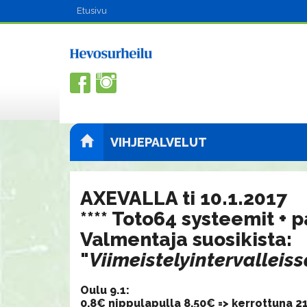
Etusivu
VIHJEPALVELUT
AXEVALLA ti 10.1.2017
**** Toto64 systeemit + p
Valmentaja suosikista:
​"
Viimeistelyintervalleiss
Oulu 9.1:
0,8€ nippulapulla 8,50€ => kerrottuna 2