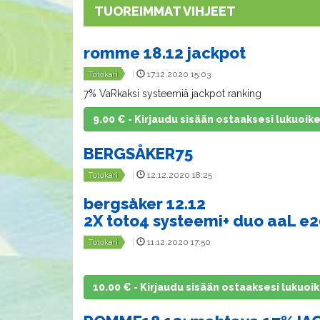
​TUOREIMMAT VIHJEET
romme 18.12 jackpot
Totokari
|
17.12.2020 15:03
7% VaRkaksi systeemiä jackpot ranking
9.00 € - Kirjaudu sisään ostaaksesi lukuoik
BERGSÅKER75
Totokari
|
12.12.2020 18:25
bergsåker 12.12
2X toto4 systeemi+ duo aaL e
Totokari
|
11.12.2020 17:50
10.00 € - Kirjaudu sisään ostaaksesi lukuoi