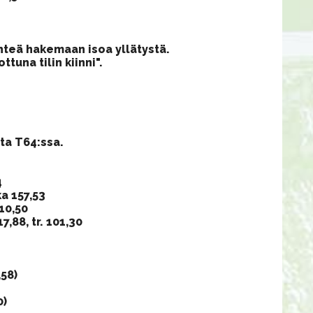
ähteä hakemaan isoa yllätystä.
tuna tilin kiinni".
ta T64:ssa.
4
ka 157,53
110,50
,88, tr. 101,30
,58)
0)