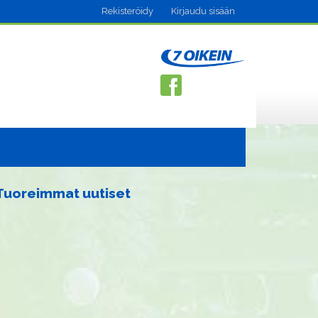
Rekisteröidy
Kirjaudu sisään
Tuoreimmat uutiset