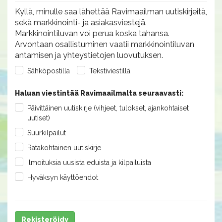
Kyllä, minulle saa lähettää Ravimaailman uutiskirjeitä,
sekä markkinointi- ja asiakasviestejä.
Markkinointiluvan voi perua koska tahansa.
Arvontaan osallistuminen vaatii markkinointiluvan
antamisen ja yhteystietojen luovutuksen.
Sähköpostilla
Tekstiviestillä
Haluan viestintää Ravimaailmalta seuraavasti:
Päivittäinen uutiskirje (vihjeet, tulokset, ajankohtaiset
uutiset)
Suurkilpailut
Ratakohtainen uutiskirje
Ilmoituksia uusista eduista ja kilpailuista
Hyväksyn käyttöehdot
Rekisteröidy