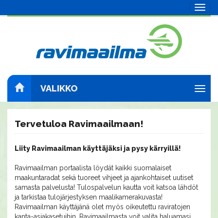
Navig
VALIKKO
Navig
Tervetuloa Ravimaailmaan!
Liity Ravimaailman käyttäjäksi ja pysy kärryillä!
Ravimaailman portaalista löydät kaikki suomalaiset
maakuntaradat sekä tuoreet vihjeet ja ajankohtaiset uutiset
samasta palvelusta! Tulospalvelun kautta voit katsoa lähdöt
ja tarkistaa tulojärjestyksen maalikamerakuvasta!
Ravimaailman käyttäjänä olet myös oikeutettu raviratojen
kanta-asiakasetuihin. Ravimaailmasta voit valita haluamasi