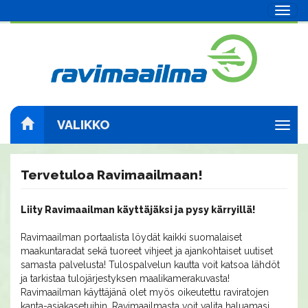
Navig
VALIKKO
Navig
Tervetuloa Ravimaailmaan!
Liity Ravimaailman käyttäjäksi ja pysy kärryillä!
Ravimaailman portaalista löydät kaikki suomalaiset
maakuntaradat sekä tuoreet vihjeet ja ajankohtaiset uutiset
samasta palvelusta! Tulospalvelun kautta voit katsoa lähdöt
ja tarkistaa tulojärjestyksen maalikamerakuvasta!
Ravimaailman käyttäjänä olet myös oikeutettu raviratojen
kanta-asiakasetuihin. Ravimaailmasta voit valita haluamasi