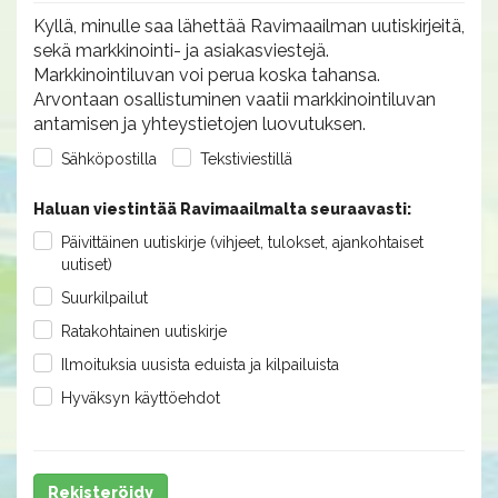
Kyllä, minulle saa lähettää Ravimaailman uutiskirjeitä,
sekä markkinointi- ja asiakasviestejä.
Markkinointiluvan voi perua koska tahansa.
Arvontaan osallistuminen vaatii markkinointiluvan
antamisen ja yhteystietojen luovutuksen.
Sähköpostilla
Tekstiviestillä
Haluan viestintää Ravimaailmalta seuraavasti:
Päivittäinen uutiskirje (vihjeet, tulokset, ajankohtaiset
uutiset)
Suurkilpailut
Ratakohtainen uutiskirje
Ilmoituksia uusista eduista ja kilpailuista
Hyväksyn käyttöehdot
Rekisteröidy