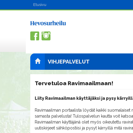
Etusivu
VIHJEPALVELUT
Tervetuloa Ravimaailmaan!
Liity Ravimaailman käyttäjäksi ja pysy kärryill
Ravimaailman portaalista löydät kaikki suomalaiset m
samasta palvelusta! Tulospalvelun kautta voit katsoa
Ravimaailman käyttäjänä olet myös oikeutettu ravirat
uutiskirjeet sähköpostiisi ja pysyt kärryillä mitä ravi