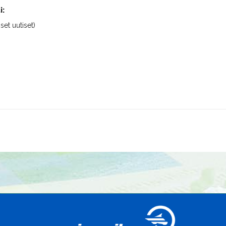
i:
iset uutiset)