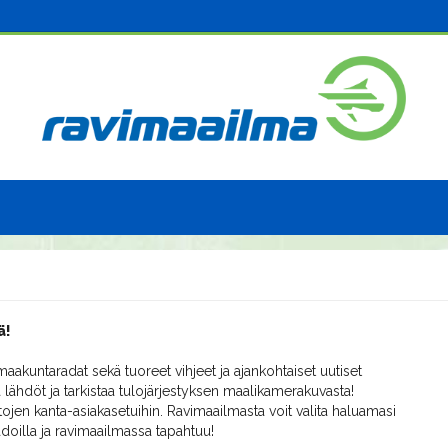
ä!
aakuntaradat sekä tuoreet vihjeet ja ajankohtaiset uutiset
 lähdöt ja tarkistaa tulojärjestyksen maalikamerakuvasta!
ojen kanta-asiakasetuihin. Ravimaailmasta voit valita haluamasi
radoilla ja ravimaailmassa tapahtuu!