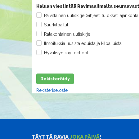
Haluan viestintää Ravimaailmalta seuraavast
Päivittäinen uutiskirje (vihjeet, tulokset, ajankohta
Suurkilpailut
Ratakohtainen uutiskirje
Ilmoituksia uusista eduista ja kilpailuista
Hyväksyn käyttöehdot
Rekisteröidy
Rekisteriseloste
TÄYTTÄ RAVIA
JOKA PÄIVÄ
!