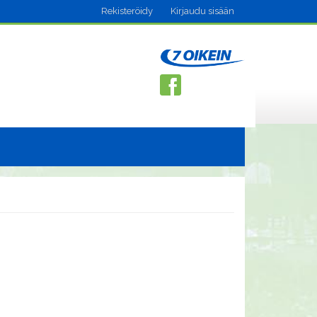
Rekisteröidy
Kirjaudu sisään