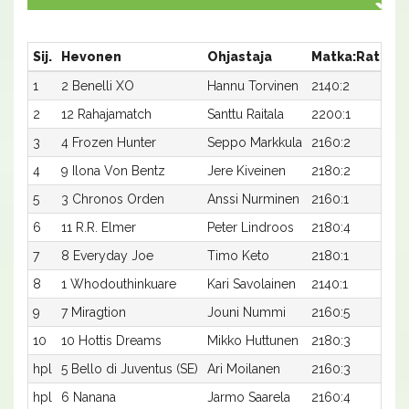
Sij.
Hevonen
Ohjastaja
Matka:Rata
A
1
2 Benelli XO
Hannu Torvinen
2140:2
2
2
12 Rahajamatch
Santtu Raitala
2200:1
18
3
4 Frozen Hunter
Seppo Markkula
2160:2
2
4
9 Ilona Von Bentz
Jere Kiveinen
2180:2
2
5
3 Chronos Orden
Anssi Nurminen
2160:1
2
6
11 R.R. Elmer
Peter Lindroos
2180:4
20
7
8 Everyday Joe
Timo Keto
2180:1
2
8
1 Whodouthinkuare
Kari Savolainen
2140:1
21
9
7 Miragtion
Jouni Nummi
2160:5
21
10
10 Hottis Dreams
Mikko Huttunen
2180:3
2
hpl
5 Bello di Juventus (SE)
Ari Moilanen
2160:3
-
hpl
6 Nanana
Jarmo Saarela
2160:4
-