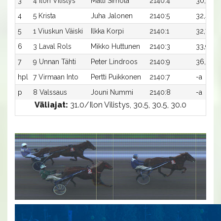
3
4 Ilon Vilistys
Matti Simola
2140:4
30,2a
4
5 Krista
Juha Jalonen
2140:5
32,4a
5
1 Viuskun Väiski
Ilkka Korpi
2140:1
32,7a
6
3 Laval Rols
Mikko Huttunen
2140:3
33,9ax
7
9 Unnan Tähti
Peter Lindroos
2140:9
36,0ax
hpl
7 Virmaan Into
Pertti Puikkonen
2140:7
-a
p
8 Valssaus
Jouni Nummi
2140:8
-a
Väliajat:
31.0/Ilon Vilistys, 30.5, 30.5, 30.0