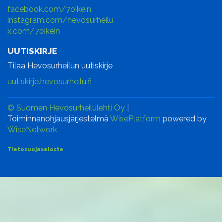
facebook.com/7oikein
instagram.com/hevosurheilu
x.com/7oikein
UUTISKIRJE
Tilaa Hevosurheilun uutiskirje
uutiskirje.hevosurheilu.fi
© Suomen Hevosurheilulehti Oy
|
Toiminnanohjausjärjestelmä
WisePlatform
powered by
WiseNetwork
Tietosuojaseloste