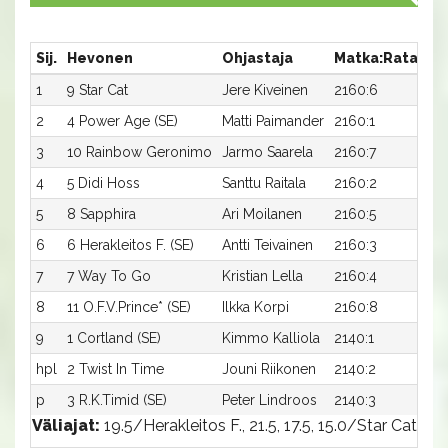
Sij.
Hevonen
Ohjastaja
Matka:Rata
Ai
1
9 Star Cat
Jere Kiveinen
2160:6
18
2
4 Power Age (SE)
Matti Paimander
2160:1
18,
3
10 Rainbow Geronimo
Jarmo Saarela
2160:7
18,
4
5 Didi Hoss
Santtu Raitala
2160:2
18,
5
8 Sapphira
Ari Moilanen
2160:5
18,
6
6 Herakleitos F. (SE)
Antti Teivainen
2160:3
18
7
7 Way To Go
Kristian Lella
2160:4
18
8
11 O.F.V.Prince* (SE)
Ilkka Korpi
2160:8
18,
9
1 Cortland (SE)
Kimmo Kalliola
2140:1
20
hpl
2 Twist In Time
Jouni Riikonen
2140:2
-
p
3 R.K.Timid (SE)
Peter Lindroos
2140:3
-
Väliajat:
19.5/Herakleitos F., 21.5, 17.5, 15.0/Star Cat