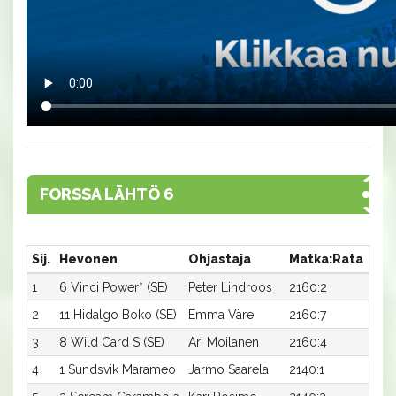
FORSSA LÄHTÖ 6
Sij.
Hevonen
Ohjastaja
Matka:Rata
Aik
1
6 Vinci Power* (SE)
Peter Lindroos
2160:2
17,7
2
11 Hidalgo Boko (SE)
Emma Väre
2160:7
17,8
3
8 Wild Card S (SE)
Ari Moilanen
2160:4
18,0
4
1 Sundsvik Marameo
Jarmo Saarela
2140:1
18,7