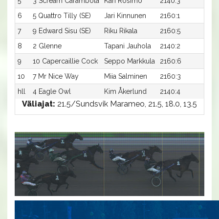
5
3 Scream Carambola
Kari Rosimo
2140:3
18,7
6
5 Quattro Tilly (SE)
Jari Kinnunen
2160:1
18,1
7
9 Edward Sisu (SE)
Riku Rikala
2160:5
18,1
8
2 Glenne
Tapani Jauhola
2140:2
19,0
9
10 Capercaillie Cock
Seppo Markkula
2160:6
19,0
10
7 Mr Nice Way
Miia Salminen
2160:3
19,6
hll
4 Eagle Owl
Kim Åkerlund
2140:4
-
Väliajat:
21.5/Sundsvik Marameo, 21.5, 18.0, 13.5