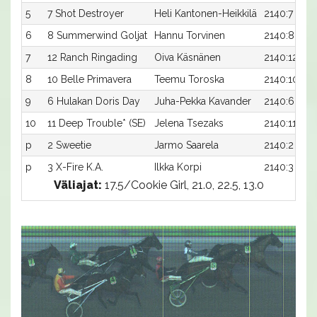
5
7 Shot Destroyer
Heli Kantonen-Heikkilä
2140:7
6
8 Summerwind Goljat
Hannu Torvinen
2140:8
7
12 Ranch Ringading
Oiva Käsnänen
2140:12
8
10 Belle Primavera
Teemu Toroska
2140:10
9
6 Hulakan Doris Day
Juha-Pekka Kavander
2140:6
10
11 Deep Trouble* (SE)
Jelena Tsezaks
2140:11
p
2 Sweetie
Jarmo Saarela
2140:2
p
3 X-Fire K.A.
Ilkka Korpi
2140:3
Väliajat:
17.5/Cookie Girl, 21.0, 22.5, 13.0