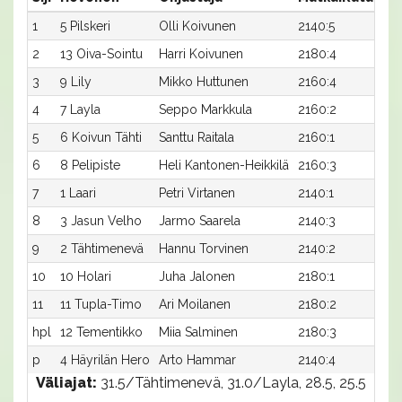
1
5 Pilskeri
Olli Koivunen
2140:5
28,
2
13 Oiva-Sointu
Harri Koivunen
2180:4
27,
3
9 Lily
Mikko Huttunen
2160:4
28,
4
7 Layla
Seppo Markkula
2160:2
28,
5
6 Koivun Tähti
Santtu Raitala
2160:1
28,
6
8 Pelipiste
Heli Kantonen-Heikkilä
2160:3
28,
7
1 Laari
Petri Virtanen
2140:1
29,
8
3 Jasun Velho
Jarmo Saarela
2140:3
29,
9
2 Tähtimenevä
Hannu Torvinen
2140:2
29,
10
10 Holari
Juha Jalonen
2180:1
29,
11
11 Tupla-Timo
Ari Moilanen
2180:2
30,
hpl
12 Tementikko
Miia Salminen
2180:3
-
p
4 Häyrilän Hero
Arto Hammar
2140:4
-
Väliajat:
31.5/Tähtimenevä, 31.0/Layla, 28.5, 25.5