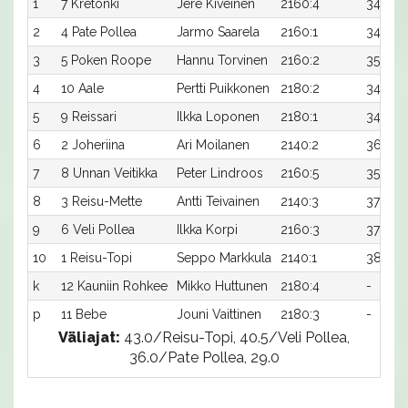
1
7 Kretonki
Jere Kiveinen
2160:4
34,8
2
4 Pate Pollea
Jarmo Saarela
2160:1
34,9
3
5 Poken Roope
Hannu Torvinen
2160:2
35,0
4
10 Aale
Pertti Puikkonen
2180:2
34,2x
5
9 Reissari
Ilkka Loponen
2180:1
34,4
6
2 Joheriina
Ari Moilanen
2140:2
36,2
7
8 Unnan Veitikka
Peter Lindroos
2160:5
35,6
8
3 Reisu-Mette
Antti Teivainen
2140:3
37,5
9
6 Veli Pollea
Ilkka Korpi
2160:3
37,1
10
1 Reisu-Topi
Seppo Markkula
2140:1
38,6
k
12 Kauniin Rohkee
Mikko Huttunen
2180:4
-
p
11 Bebe
Jouni Vaittinen
2180:3
-
Väliajat:
43.0/Reisu-Topi, 40.5/Veli Pollea,
36.0/Pate Pollea, 29.0