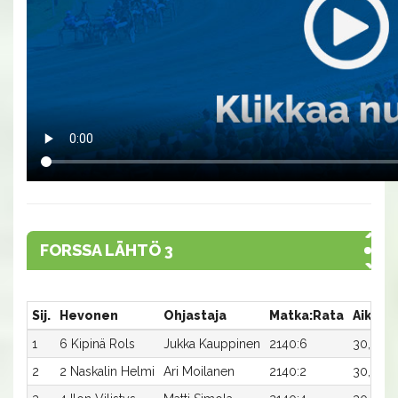
FORSSA LÄHTÖ 3
Sij.
Hevonen
Ohjastaja
Matka:Rata
Aika
1
6 Kipinä Rols
Jukka Kauppinen
2140:6
30,0a
2
2 Naskalin Helmi
Ari Moilanen
2140:2
30,2ax