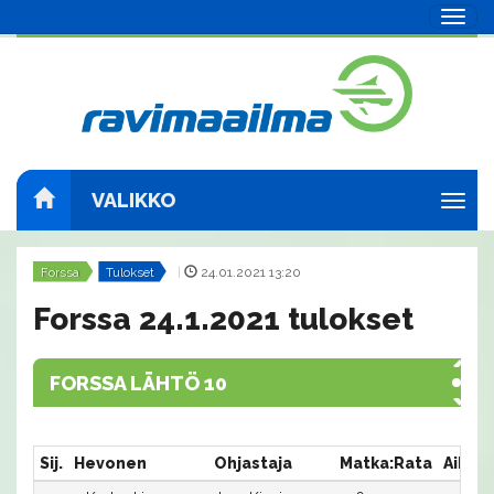
Navig
VALIKKO
Navig
Forssa
Tulokset
|
24.01.2021 13:20
Forssa 24.1.2021 tulokset
FORSSA LÄHTÖ 10
Sij.
Hevonen
Ohjastaja
Matka:Rata
Aika