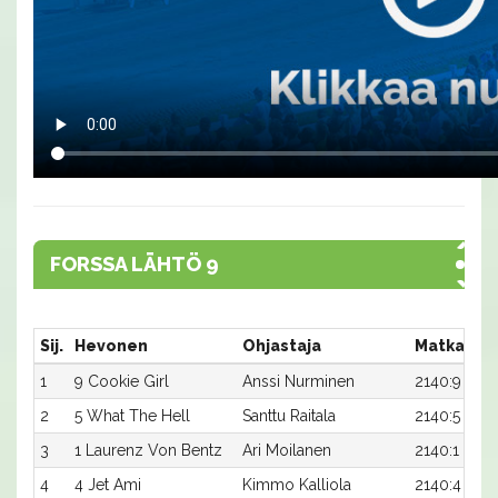
FORSSA LÄHTÖ 9
Sij.
Hevonen
Ohjastaja
Matka:Ra
1
9 Cookie Girl
Anssi Nurminen
2140:9
2
5 What The Hell
Santtu Raitala
2140:5
3
1 Laurenz Von Bentz
Ari Moilanen
2140:1
4
4 Jet Ami
Kimmo Kalliola
2140:4