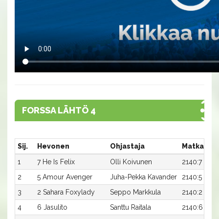
FORSSA LÄHTÖ 4
Sij.
Hevonen
Ohjastaja
Matka:Rat
1
7 He Is Felix
Olli Koivunen
2140:7
2
5 Amour Avenger
Juha-Pekka Kavander
2140:5
3
2 Sahara Foxylady
Seppo Markkula
2140:2
4
6 Jasulito
Santtu Raitala
2140:6