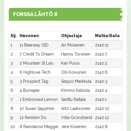
FORSSA LÄHTÖ 8
Sij.
Hevonen
Ohjastaja
Matka:Rata
Aik
1
11 Bearway (SE)
Ari Moilanen
2140:11
17,2
2
7 Credit To Dream
Hannu Torvinen
2140:7
17,3
3
2 Mountain St Leo
Kari Puosi
2140:2
17,4
4
6 Highlove Tech
Olli Koivunen
2140:6
17,5a
5
3 Prospect Tag
Seppo Markkula
2140:3
17,7a
6
4 Bumajee
Kimmo Kalliola
2140:4
17,9
7
1 Embossed Lemon
Santtu Raitala
2140:1
18,0
8
10 Susan Sapphire
Arto Laaksonen
2140:10
18,2
9
12 Redskin Do
Ville Grönstrand
2140:12
18,2
10
8 Raindance Maggie
Jere Kiveinen
2140:8
19,0