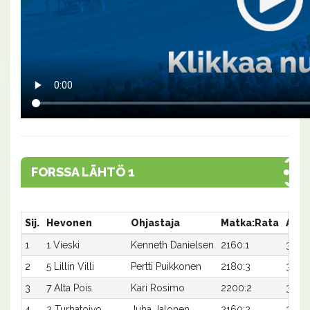
FORSSA LÄHTÖ 1
Sij.
Hevonen
Ohjastaja
Matka:Rata
Aika
1
1 Vieski
Kenneth Danielsen
2160:1
33,9
2
5 Lillin Villi
Pertti Puikkonen
2180:3
37,9x
3
7 Alta Pois
Kari Rosimo
2200:2
37,4
4
2 Turhatoivo
Juha Jalonen
2160:2
39,4