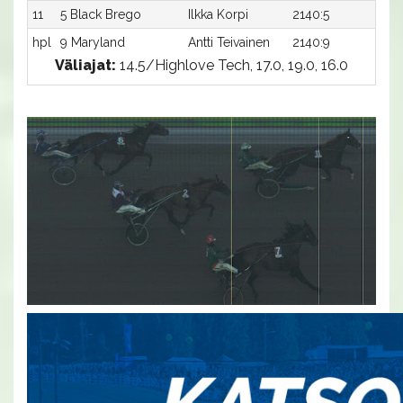
11
5 Black Brego
Ilkka Korpi
2140:5
19,1
hpl
9 Maryland
Antti Teivainen
2140:9
-a
Väliajat:
14.5/Highlove Tech, 17.0, 19.0, 16.0