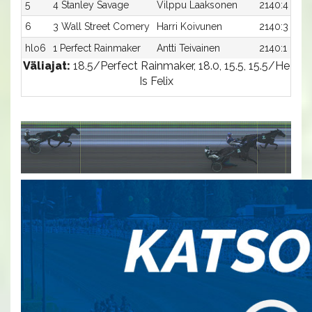
5
4 Stanley Savage
Vilppu Laaksonen
2140:4
6
3 Wall Street Comery
Harri Koivunen
2140:3
hlo6
1 Perfect Rainmaker
Antti Teivainen
2140:1
Väliajat:
18.5/Perfect Rainmaker, 18.0, 15.5, 15.5/He
Is Felix