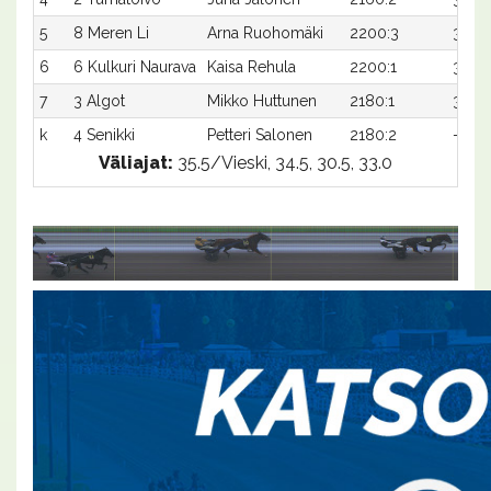
5
8 Meren Li
Arna Ruohomäki
2200:3
37,9x
6
6 Kulkuri Naurava
Kaisa Rehula
2200:1
38,1
7
3 Algot
Mikko Huttunen
2180:1
39,9x
k
4 Senikki
Petteri Salonen
2180:2
-x
Väliajat:
35.5/Vieski, 34.5, 30.5, 33.0