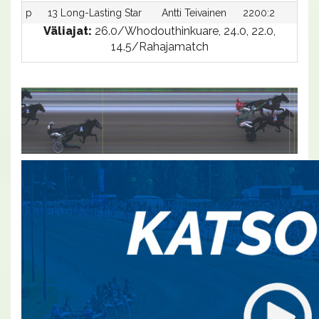
p
13 Long-Lasting Star
Antti Teivainen
2200:2
-
Väliajat:
26.0/Whodouthinkuare, 24.0, 22.0,
14.5/Rahajamatch