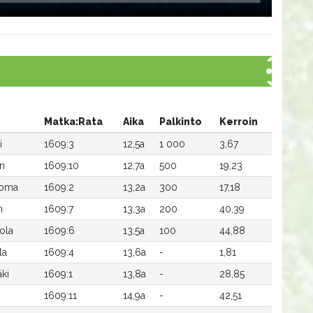
Matka:Rata
Aika
Palkinto
Kerroin
i
1609:3
12,5a
1 000
3,67
n
1609:10
12,7a
500
19,23
uoma
1609:2
13,2a
300
17,18
n
1609:7
13,3a
200
40,39
vola
1609:6
13,5a
100
44,88
la
1609:4
13,6a
-
1,81
ki
1609:1
13,8a
-
28,85
1609:11
14,9a
-
42,51