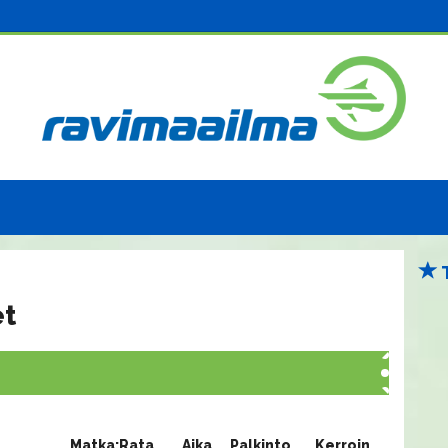
et
Matka:Rata
Aika
Palkinto
Kerroin