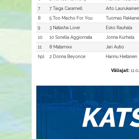
7
7 Taiga Caramell
Arto Laurukaine
8
5 Too Macho For You
Tuomas Pakkan
9
3 Natasha Love
Esko Rauhala
10
10 Sorella Aggiornata
Jonna Kurhela
11
8 Matamixx
Jari Autio
hpl
2 Donna Beyonce
Hannu Hietanen
Väliajat:
11.0/