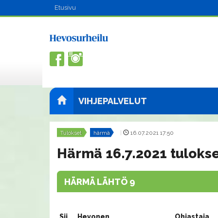
Etusivu
VIHJEPALVELUT
Tulokset
härmä
|
16.07.2021 17:50
Härmä 16.7.2021 tuloks
HÄRMÄ LÄHTÖ 9
Sij.
Hevonen
Ohjastaja