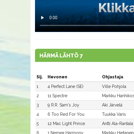
HÄRMÄ LÄHTÖ 7
Sij.
Hevonen
Ohjastaja
1
4 Perfect Lane (SE)
Ville Pohjola
2
11 Spectre
Markku Hanhikos
3
9 R.R. Sam's Joy
Aki Järvelä
4
6 Too Red For You
Tuukka Varis
5
12 Mac Light Prince
Antti Ala-Rantala
6
1 Nemea Harmony
Markku Hietanen