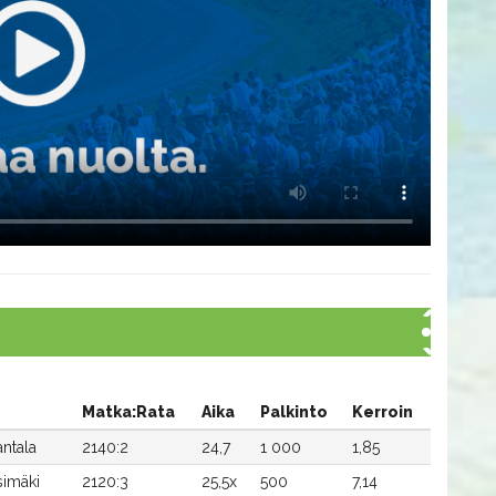
Matka:Rata
Aika
Palkinto
Kerroin
antala
2140:2
24,7
1 000
1,85
simäki
2120:3
25,5x
500
7,14