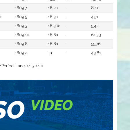
n
1609:7
16,2a
-
8,40
en
1609:5
16,3a
-
4,51
1609:3
16,3ax
-
5,42
1609:10
16,6a
-
61,33
1609:8
16,8a
-
55,76
1609:2
-a
-
43,81
Perfect Lane, 14.5, 14.0