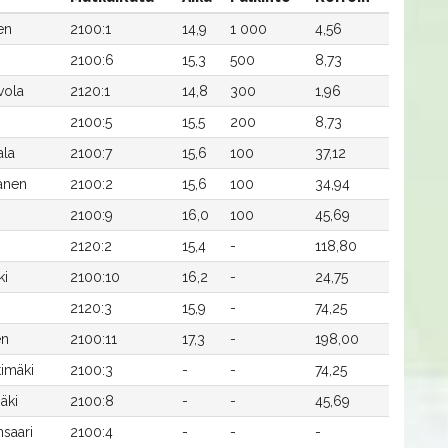
en
2100:1
14,9
1 000
4,56
2100:6
15,3
500
8,73
vola
2120:1
14,8
300
1,96
2100:5
15,5
200
8,73
ala
2100:7
15,6
100
37,12
anen
2100:2
15,6
100
34,94
2100:9
16,0
100
45,69
2120:2
15,4
-
118,80
ki
2100:10
16,2
-
24,75
2120:3
15,9
-
74,25
en
2100:11
17,3
-
198,00
timäki
2100:3
-
-
74,25
äki
2100:8
-
-
45,69
nsaari
2100:4
-
-
-