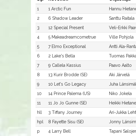
1
1 Arctic Fun
Hannu Hietan
2
6 Shadow Leader
Santtu Raitala
3
12 Special Present
Veli-Erkki Paa
4
5 Makeadreamcometrue
Ville Pohjola
5
7 Elmo Exceptional
Antti Ala-Rant
6
2 Lake's Bella
Tuomas Pakk
7
9 Callela Kassius
Paavo Aalto
8
13 Kurir Brodde (SE)
Aki Järvelä
9
10 Let's Go Legacy
Juha Länsimä
10
14 Prince Palema (US)
Niko Jokela
11
11 Jo Jo Gunne (SE)
Heikki Hietan
hll
3 Tiffany Journey
Ari-Jukka Leh
hpl
8 Fayette Sisu (SE)
Jonny Länsim
p
4 Larry Bell
Tapani Saloje