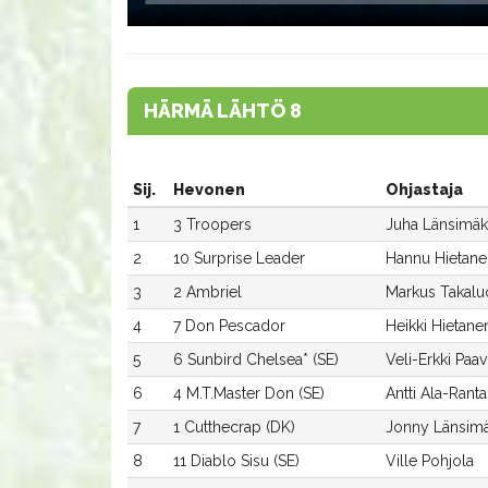
HÄRMÄ LÄHTÖ 8
Sij.
Hevonen
Ohjastaja
1
3 Troopers
Juha Länsimäk
2
10 Surprise Leader
Hannu Hietane
3
2 Ambriel
Markus Takal
4
7 Don Pescador
Heikki Hietane
5
6 Sunbird Chelsea* (SE)
Veli-Erkki Paa
6
4 M.T.Master Don (SE)
Antti Ala-Ranta
7
1 Cutthecrap (DK)
Jonny Länsimä
8
11 Diablo Sisu (SE)
Ville Pohjola