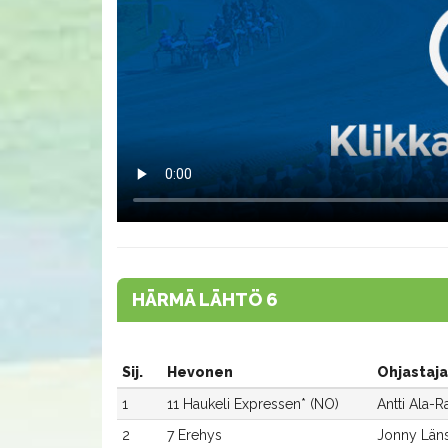
HÄRMÄ LÄHTÖ 6
Sij.
Hevonen
Ohjastaja
1
11 Haukeli Expressen* (NO)
Antti Ala-R
2
7 Erehys
Jonny Län