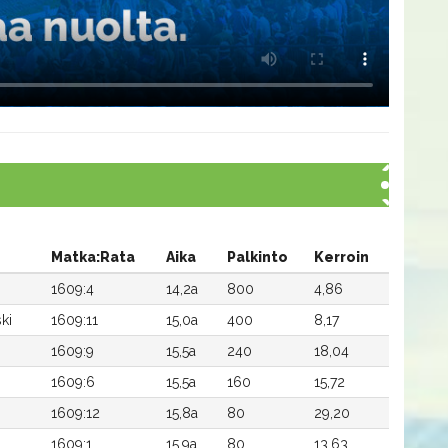
Matka:Rata
Aika
Palkinto
Kerroin
1609:4
14,2a
800
4,86
ki
1609:11
15,0a
400
8,17
1609:9
15,5a
240
18,04
1609:6
15,5a
160
15,72
1609:12
15,8a
80
29,20
1609:1
15,9a
80
13,63