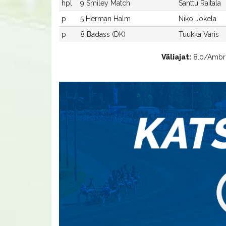
hpl
9 Smiley Match
Santtu Raitala
p
5 Herman Halm
Niko Jokela
p
8 Badass (DK)
Tuukka Varis
Väliajat:
8.0/Ambrie