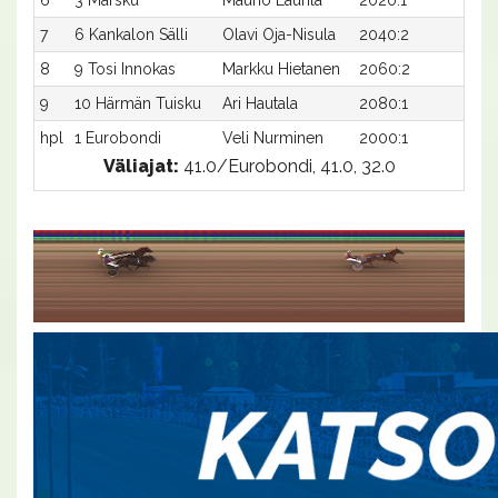
7
6 Kankalon Sälli
Olavi Oja-Nisula
2040:2
39,1
8
9 Tosi Innokas
Markku Hietanen
2060:2
39,4
9
10 Härmän Tuisku
Ari Hautala
2080:1
40,7
hpl
1 Eurobondi
Veli Nurminen
2000:1
-
Väliajat:
41.0/Eurobondi, 41.0, 32.0