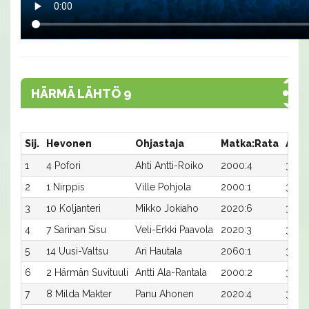
HÄRMÄ LÄHTÖ 9
Sij.
Hevonen
Ohjastaja
Matka:Rata
Aika
1
4 Pofori
Ahti Antti-Roiko
2000:4
32,3
2
1 Nirppis
Ville Pohjola
2000:1
34,2
3
10 Koljanteri
Mikko Jokiaho
2020:6
33,3
4
7 Sarinan Sisu
Veli-Erkki Paavola
2020:3
33,4
5
14 Uusi-Valtsu
Ari Hautala
2060:1
31,7
6
2 Härmän Suvituuli
Antti Ala-Rantala
2000:2
34,9
7
8 Milda Makter
Panu Ahonen
2020:4
34,5