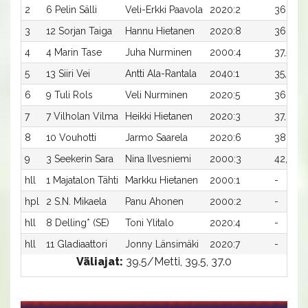
2
6 Pelin Sälli
Veli-Erkki Paavola
2020:2
36,3
3
12 Sorjan Taiga
Hannu Hietanen
2020:8
36,4
4
4 Marin Tase
Juha Nurminen
2000:4
37,5
5
13 Siiri Vei
Antti Ala-Rantala
2040:1
35,6
6
9 Tuli Rols
Veli Nurminen
2020:5
36,6x
7
7 Vilholan Vilma
Heikki Hietanen
2020:3
37,3
8
10 Vouhotti
Jarmo Saarela
2020:6
38,3x
9
3 Seekerin Sara
Nina Ilvesniemi
2000:3
42,0
hll
1 Majatalon Tähti
Markku Hietanen
2000:1
-
hpl
2 S.N. Mikaela
Panu Ahonen
2000:2
-
hll
8 Delling* (SE)
Toni Ylitalo
2020:4
-
hll
11 Gladiaattori
Jonny Länsimäki
2020:7
-
Väliajat:
39.5/Metti, 39.5, 37.0