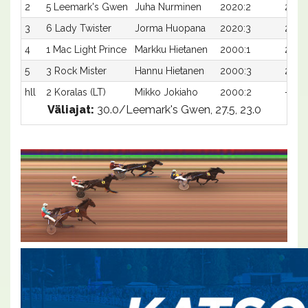
2
5 Leemark's Gwen
Juha Nurminen
2020:2
24,9
3
6 Lady Twister
Jorma Huopana
2020:3
25,0x
4
1 Mac Light Prince
Markku Hietanen
2000:1
25,9x
5
3 Rock Mister
Hannu Hietanen
2000:3
26,7x
hll
2 Koralas (LT)
Mikko Jokiaho
2000:2
-
Väliajat:
30.0/Leemark's Gwen, 27.5, 23.0