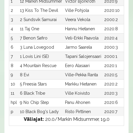
1
12 Markin Midsummer
Victor Björkroth
2020:9
2
13 Kiss To The Devil
Ville Pohjola
2020:10
3
2 Sundsvik Samurai
Veera Vekola
2000:2
4
11 Taj One
Hannu Hietanen
2020:8
5
7 Benon Safiro
Veli-Erkki Paavola
2020:4
6
3 Luna Lovegood
Jarmo Saarela
2000:3
7
1 Lovis Lini (SE)
Tapani Salojensaari
2000:1
8
4 Mountain Rescue
Eero Alasaari
2020:1
9
8 Evi
Ville-Pekka Ranta
2020:5
10
5 Freesia Stars
Markku Hietanen
2020:2
11
6 Black Tribe
Ville Koivisto
2020:3
hpl
9 No Chip Step
Panu Ahonen
2020:6
p
10 Black Bog's Lady
Risto Pirttinen
2020:7
Väliajat:
20.0/Markin Midsummer, 19.0