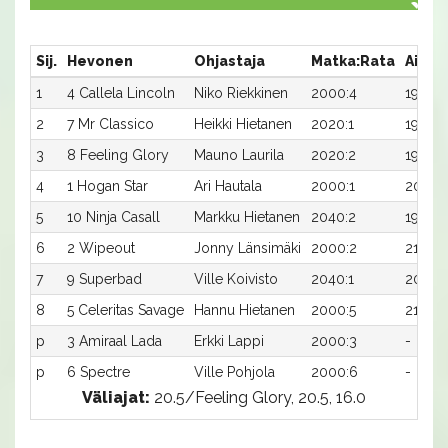
Sij.
Hevonen
Ohjastaja
Matka:Rata
Aika
1
4 Callela Lincoln
Niko Riekkinen
2000:4
19,7
2
7 Mr Classico
Heikki Hietanen
2020:1
19,0
3
8 Feeling Glory
Mauno Laurila
2020:2
19,0
4
1 Hogan Star
Ari Hautala
2000:1
20,7
5
10 Ninja Casall
Markku Hietanen
2040:2
19,6
6
2 Wipeout
Jonny Länsimäki
2000:2
21,7
7
9 Superbad
Ville Koivisto
2040:1
20,1x
8
5 Celeritas Savage
Hannu Hietanen
2000:5
21,8x
p
3 Amiraal Lada
Erkki Lappi
2000:3
-
p
6 Spectre
Ville Pohjola
2000:6
-
Väliajat:
20.5/Feeling Glory, 20.5, 16.0