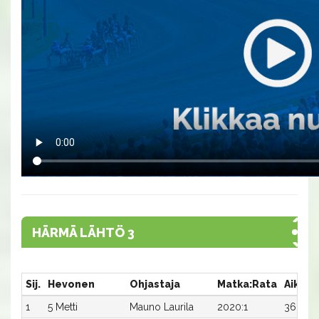
HÄRMÄ LÄHTÖ 3
Sij.
Hevonen
Ohjastaja
Matka:Rata
Aika
1
5 Metti
Mauno Laurila
2020:1
36,3