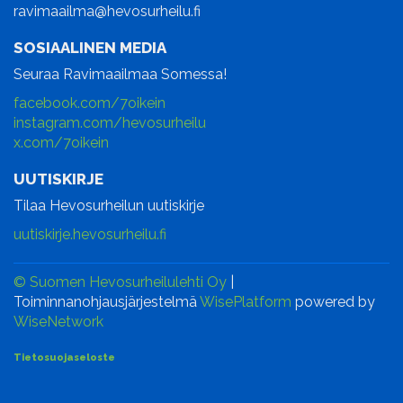
ravimaailma@hevosurheilu.fi
SOSIAALINEN MEDIA
Seuraa Ravimaailmaa Somessa!
facebook.com/7oikein
instagram.com/hevosurheilu
x.com/7oikein
UUTISKIRJE
Tilaa Hevosurheilun uutiskirje
uutiskirje.hevosurheilu.fi
© Suomen Hevosurheilulehti Oy
|
Toiminnanohjausjärjestelmä
WisePlatform
powered by
WiseNetwork
Tietosuojaseloste