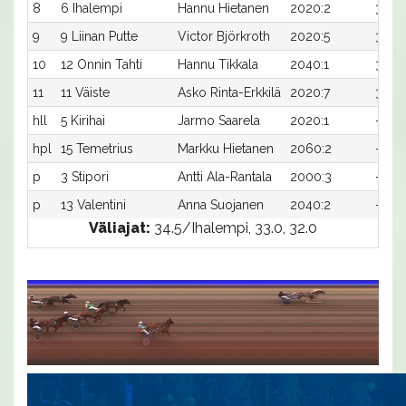
8
6 Ihalempi
Hannu Hietanen
2020:2
34,8
9
9 Liinan Putte
Victor Björkroth
2020:5
35,4x
10
12 Onnin Tahti
Hannu Tikkala
2040:1
34,8
11
11 Väiste
Asko Rinta-Erkkilä
2020:7
39,0
hll
5 Kirihai
Jarmo Saarela
2020:1
-
hpl
15 Temetrius
Markku Hietanen
2060:2
-
p
3 Stipori
Antti Ala-Rantala
2000:3
-
p
13 Valentini
Anna Suojanen
2040:2
-
Väliajat:
34.5/Ihalempi, 33.0, 32.0