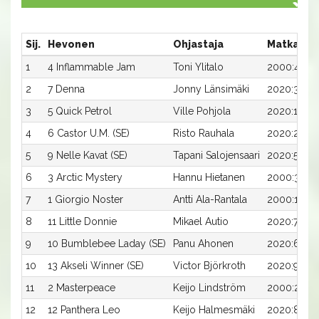
Sij.
Hevonen
Ohjastaja
Matka:Ra
1
4 Inflammable Jam
Toni Ylitalo
2000:4
2
7 Denna
Jonny Länsimäki
2020:3
3
5 Quick Petrol
Ville Pohjola
2020:1
4
6 Castor U.M. (SE)
Risto Rauhala
2020:2
5
9 Nelle Kavat (SE)
Tapani Salojensaari
2020:5
6
3 Arctic Mystery
Hannu Hietanen
2000:3
7
1 Giorgio Noster
Antti Ala-Rantala
2000:1
8
11 Little Donnie
Mikael Autio
2020:7
9
10 Bumblebee Laday (SE)
Panu Ahonen
2020:6
10
13 Akseli Winner (SE)
Victor Björkroth
2020:9
11
2 Masterpeace
Keijo Lindström
2000:2
12
12 Panthera Leo
Keijo Halmesmäki
2020:8