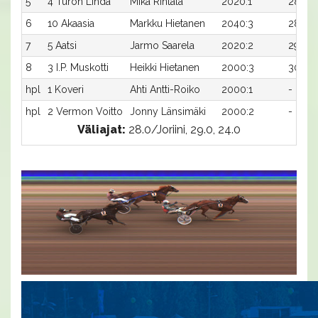
5
4 Turon Linda
Mika Rintala
2020:1
28,8
6
10 Akaasia
Markku Hietanen
2040:3
28,1
7
5 Aatsi
Jarmo Saarela
2020:2
29,3x
8
3 I.P. Muskotti
Heikki Hietanen
2000:3
30,5x
hpl
1 Koveri
Ahti Antti-Roiko
2000:1
-
hpl
2 Vermon Voitto
Jonny Länsimäki
2000:2
-
Väliajat:
28.0/Joriini, 29.0, 24.0