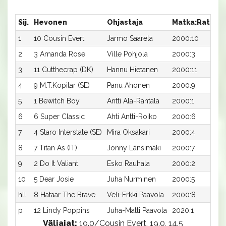
Sij.
Hevonen
Ohjastaja
Matka:Rata
A
1
10 Cousin Evert
Jarmo Saarela
2000:10
17
2
3 Amanda Rose
Ville Pohjola
2000:3
17
3
11 Cutthecrap (DK)
Hannu Hietanen
2000:11
17
4
9 M.T.Kopitar (SE)
Panu Ahonen
2000:9
17
5
1 Bewitch Boy
Antti Ala-Rantala
2000:1
18
6
6 Super Classic
Ahti Antti-Roiko
2000:6
1
7
4 Staro Interstate (SE)
Mira Oksakari
2000:4
18
8
7 Titan As (IT)
Jonny Länsimäki
2000:7
19
9
2 Do It Valiant
Esko Rauhala
2000:2
19
10
5 Dear Josie
Juha Nurminen
2000:5
2
hll
8 Hataar The Brave
Veli-Erkki Paavola
2000:8
-
p
12 Lindy Poppins
Juha-Matti Paavola
2020:1
-
Väliajat:
19.0/Cousin Evert, 19.0, 14.5