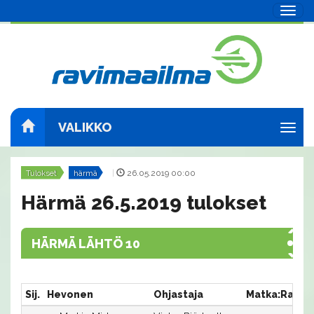
Navig
VALIKKO
Navig
Tulokset
härmä
|
26.05.2019 00:00
Härmä 26.5.2019 tulokset
HÄRMÄ LÄHTÖ 10
Sij.
Hevonen
Ohjastaja
Matka:Rata