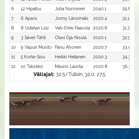
6
12 Hipatsu
Juha Nurminen
2040:1
29,8x
8
7
6 Aparis
Jonny Länsimäki
2020:4
31,1
5
8
8 Uutelan Liisi
Veli-Erkki Paavola
2020:6
31,7x
5
9
3 Sävel-Tähti
Olavi Oja-Nisula
2020:1
32,5x
-
10
9 Vapun Muisto
Panu Ahonen
2020:7
33,0
-
11
5 Korte-Sisu
Heikki Hietanen
2020:3
34,3
-
12
10 Takseko
Mauno Laurila
2020:8
36,3
-
Väliajat:
32.5/Tulisin, 32.0, 27.5