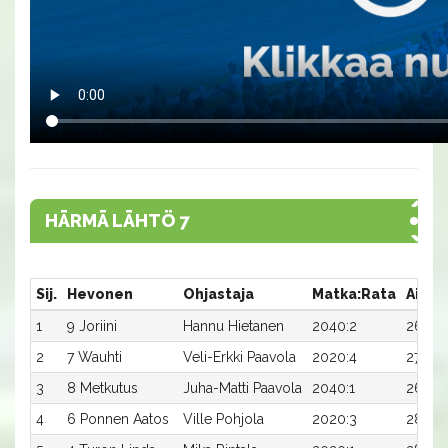
HÄRMÄ LÄHTÖ 7
Sij.
Hevonen
Ohjastaja
Matka:Rata
Aika
1
9 Joriini
Hannu Hietanen
2040:2
26,1
2
7 Wauhti
Veli-Erkki Paavola
2020:4
27,1
3
8 Metkutus
Juha-Matti Paavola
2040:1
26,4x
4
6 Ponnen Aatos
Ville Pohjola
2020:3
28,1x