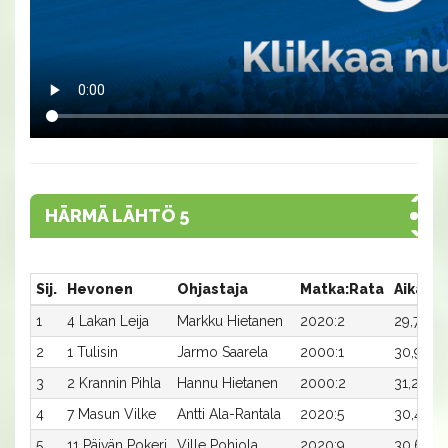
HÄRMÄ LÄHTÖ 5
Sij.
Hevonen
Ohjastaja
Matka:Rata
Aika
P
1
4 Lakan Leija
Markku Hietanen
2020:2
29,7
8
2
1 Tulisin
Jarmo Saarela
2000:1
30,9
4
3
2 Krannin Pihla
Hannu Hietanen
2000:2
31,2
2
4
7 Masun Vilke
Antti Ala-Rantala
2020:5
30,4
1
5
11 Päivän Pokeri
Ville Pohjola
2020:9
30,6
8