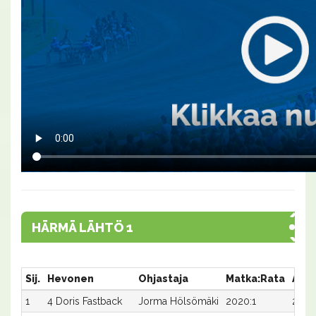
HÄRMÄ LÄHTÖ 1
Sij.
Hevonen
Ohjastaja
Matka:Rata
Aika
1
4 Doris Fastback
Jorma Hölsömäki
2020:1
24,7