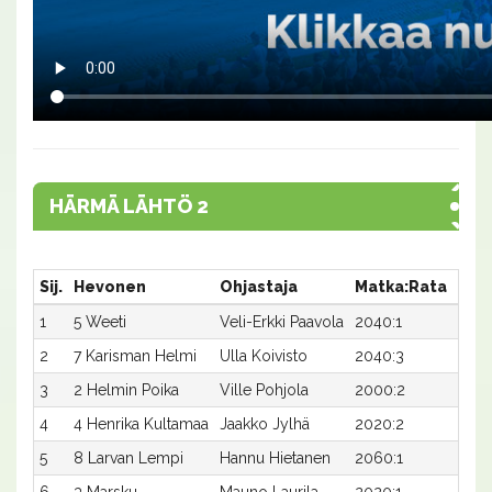
HÄRMÄ LÄHTÖ 2
Sij.
Hevonen
Ohjastaja
Matka:Rata
Aika
1
5 Weeti
Veli-Erkki Paavola
2040:1
36,0
2
7 Karisman Helmi
Ulla Koivisto
2040:3
36,7
3
2 Helmin Poika
Ville Pohjola
2000:2
38,7
4
4 Henrika Kultamaa
Jaakko Jylhä
2020:2
38,3
5
8 Larvan Lempi
Hannu Hietanen
2060:1
37,4
6
3 Marsku
Mauno Laurila
2020:1
39,6