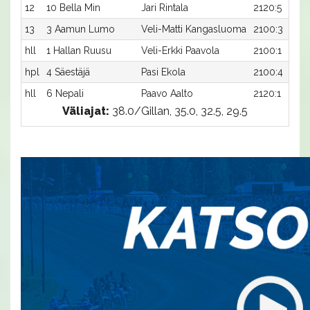
12
10 Bella Min
Jari Rintala
2120:5
13
3 Aamun Lumo
Veli-Matti Kangasluoma
2100:3
hll
1 Hallan Ruusu
Veli-Erkki Paavola
2100:1
hpl
4 Säestäjä
Pasi Ekola
2100:4
hll
6 Nepali
Paavo Aalto
2120:1
Väliajat:
38.0/Gillan, 35.0, 32.5, 29.5