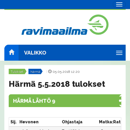
Navig
VALIKKO
Navig
Tulokset
härmä
|
05.05.2018 12:20
Härmä 5.5.2018 tulokset
HÄRMÄ LÄHTÖ 9
Sij.
Hevonen
Ohjastaja
Matka:Rata
A