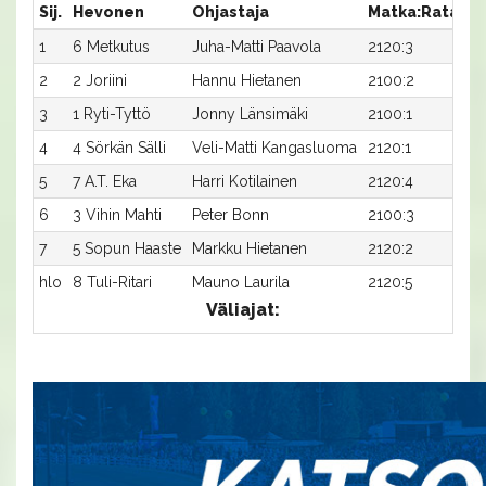
Sij.
Hevonen
Ohjastaja
Matka:Rata
Ai
1
6 Metkutus
Juha-Matti Paavola
2120:3
24
2
2 Joriini
Hannu Hietanen
2100:2
24
3
1 Ryti-Tyttö
Jonny Länsimäki
2100:1
25
4
4 Sörkän Sälli
Veli-Matti Kangasluoma
2120:1
24
5
7 A.T. Eka
Harri Kotilainen
2120:4
24
6
3 Vihin Mahti
Peter Bonn
2100:3
25
7
5 Sopun Haaste
Markku Hietanen
2120:2
26
hlo
8 Tuli-Ritari
Mauno Laurila
2120:5
26
Väliajat: