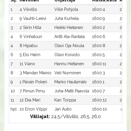
Sij.
Hevonen
Ohjastaja
Matka:Rata
Aika
1
4 Vilivillis
Ville Pohjola
1600:4
26,3a
2
9 Vauhti-Leevi
Juha Kurhela
1600:9
26,6a
3
2 Siirin Hilla
Heikki Hietanen
1600:2
26,6a
4
6 Vinhatuuri
Antti Ala-Rantala
1600:6
26,6a
4
8 Hipatsu
Olavi Oja-Nisula
1600:8
26,6a
6
5 Elis Halm
Olavi Koivisto
1600:5
26,8a
7
11 Viano
Hannu Hietanen
1600:11
27,1a
8
3 Mandan Mainio
Veli Nurminen
1600:3
27,4a
9
1 Päivän Pokeri
Marko Hautamäki
1600:1
27,8a
10
7 Pimun Pimu
Juha-Matti Paavola
1600:7
28,2a
11
12 Eka Mari
Kari Torppa
1600:12
28,3a
hpl
10 Enon Vilppi
Jari Autio
1600:10
-a
Väliajat:
24.5/Vilivillis, 26.5, 26.0