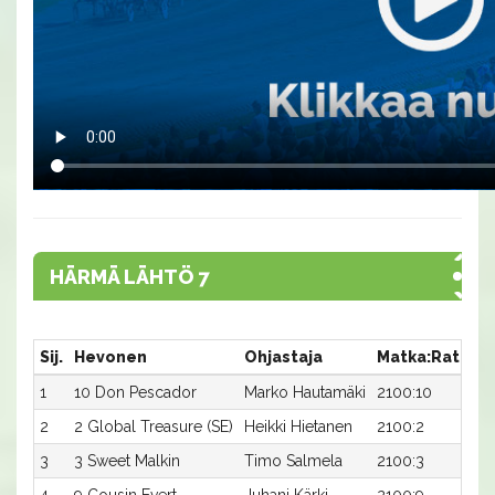
HÄRMÄ LÄHTÖ 7
Sij.
Hevonen
Ohjastaja
Matka:Rata
A
1
10 Don Pescador
Marko Hautamäki
2100:10
15
2
2 Global Treasure (SE)
Heikki Hietanen
2100:2
15
3
3 Sweet Malkin
Timo Salmela
2100:3
15