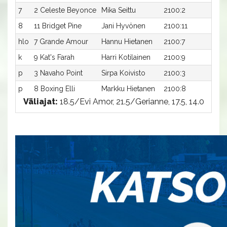
7
2 Celeste Beyonce
Mika Seittu
2100:2
20,1
8
11 Bridget Pine
Jani Hyvönen
2100:11
27,1a
hlo
7 Grande Amour
Hannu Hietanen
2100:7
19,1a
k
9 Kat's Farah
Harri Kotilainen
2100:9
-ax
p
3 Navaho Point
Sirpa Koivisto
2100:3
-a
p
8 Boxing Elli
Markku Hietanen
2100:8
-a
Väliajat:
18.5/Evi Amor, 21.5/Gerianne, 17.5, 14.0