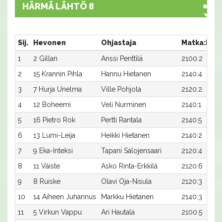
HÄRMÄ LÄHTÖ 8
Sij.
Hevonen
Ohjastaja
Matka:Rat
1
2 Gillan
Anssi Penttilä
2100:2
2
15 Krannin Pihla
Hannu Hietanen
2140:4
3
7 Hurja Unelma
Ville Pohjola
2120:2
4
12 Boheemi
Veli Nurminen
2140:1
5
16 Pietro Rok
Pertti Rantala
2140:5
6
13 Lumi-Leija
Heikki Hietanen
2140:2
7
9 Eka-Inteksi
Tapani Salojensaari
2120:4
8
11 Väiste
Asko Rinta-Erkkilä
2120:6
9
8 Ruiske
Olavi Oja-Nisula
2120:3
10
14 Aiheen Juhannus
Markku Hietanen
2140:3
11
5 Virkun Vappu
Ari Hautala
2100:5