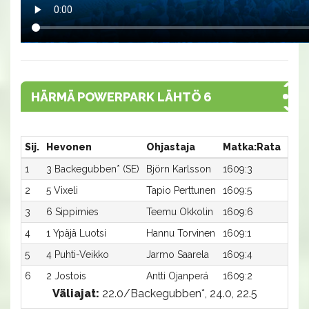
HÄRMÄ POWERPARK LÄHTÖ 6
Sij.
Hevonen
Ohjastaja
Matka:Rata
Aika
1
3 Backegubben* (SE)
Björn Karlsson
1609:3
23,3
2
5 Vixeli
Tapio Perttunen
1609:5
23,3
3
6 Sippimies
Teemu Okkolin
1609:6
23,4
4
1 Ypäjä Luotsi
Hannu Torvinen
1609:1
23,7
5
4 Puhti-Veikko
Jarmo Saarela
1609:4
26,1
6
2 Jostois
Antti Ojanperä
1609:2
26,6
Väliajat:
22.0/Backegubben*, 24.0, 22.5