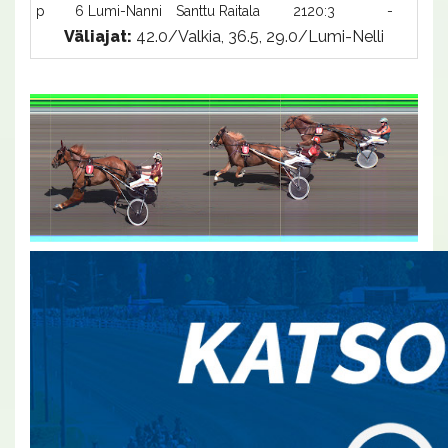
p
6 Lumi-Nanni
Santtu Raitala
2120:3
-
-
Väliajat:
42.0/Valkia, 36.5, 29.0/Lumi-Nelli