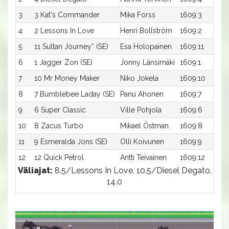
3
3 Kat's Commander
Mika Forss
1609:3
4
2 Lessons In Love
Henri Bollström
1609:2
5
11 Sultan Journey* (SE)
Esa Holopainen
1609:11
6
1 Jagger Zon (SE)
Jonny Länsimäki
1609:1
7
10 Mr Money Maker
Niko Jokela
1609:10
8
7 Bumblebee Laday (SE)
Panu Ahonen
1609:7
9
6 Super Classic
Ville Pohjola
1609:6
10
8 Zacus Turbo
Mikael Östman
1609:8
11
9 Esmeralda Jons (SE)
Olli Koivunen
1609:9
12
12 Quick Petrol
Antti Teivainen
1609:12
Väliajat:
8.5/Lessons In Love, 10.5/Diesel Degato,
14.0