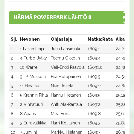
HÄRMÄ POWERPARK LÄHTÖ 8
Sij.
Hevonen
Ohjastaja
Matka:Rata
Aika
P
1
1 Lakan Leija
Juha Länsimäki
1609:1
24,2a
1
2
4 Turbo-Jytky
Teemu Okkolin
1609:4
24,3a
7
3
10 Warre
Veli-Erkki Paavola
1609:10
24,3a
4
4
9 I.P. Muskotti
Esa Holopainen
1609:9
24,5a
3
5
11 Hipatsu
Niko Jokela
1609:11
24,6a
1
6
5 Krannin Pihla
Hannu Hietanen
1609:5
25,1a
1
7
2 Vinhatuuri
Antti Ala-Rantala
1609:2
25,2a
7
8
8 Aparis
Mika Forss
1609:8
25,6a
7
9
3 Eurovaltikka
Harri Kotilainen
1609:3
25,8a
-
10
7 Jumiini
Markku Hietanen
1609:7
26,3ax
-