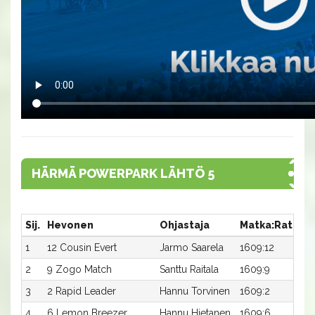
HÄRMÄ POWERPARK LÄHTÖ 5
Sij.
Hevonen
Ohjastaja
Matka:Rata
A
1
12 Cousin Evert
Jarmo Saarela
1609:12
12
2
9 Zogo Match
Santtu Raitala
1609:9
1
3
2 Rapid Leader
Hannu Torvinen
1609:2
1
4
6 Lemon Breezer
Hannu Hietanen
1609:6
13