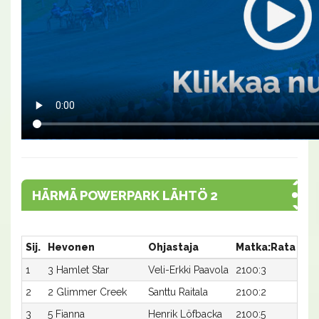
HÄRMÄ POWERPARK LÄHTÖ 2
Sij.
Hevonen
Ohjastaja
Matka:Rata
Aik
1
3 Hamlet Star
Veli-Erkki Paavola
2100:3
14,
2
2 Glimmer Creek
Santtu Raitala
2100:2
15,
3
5 Fianna
Henrik Löfbacka
2100:5
15,