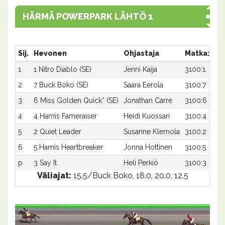
HÄRMÄ POWERPARK LÄHTÖ 1
Sij.
Hevonen
Ohjastaja
Matka:Rat
1
1 Nitro Diablo (SE)
Jenni Kaija
3100:1
2
7 Buck Boko (SE)
Saara Eerola
3100:7
3
6 Miss Golden Quick* (SE)
Jonathan Carre
3100:6
4
4 Hamis Fameraiser
Heidi Kuossari
3100:4
5
2 Quiet Leader
Susanne Klemola
3100:2
6
5 Hamis Heartbreaker
Jonna Hottinen
3100:5
p
3 Say It
Heli Perkiö
3100:3
Väliajat:
15.5/Buck Boko, 18.0, 20.0, 12.5