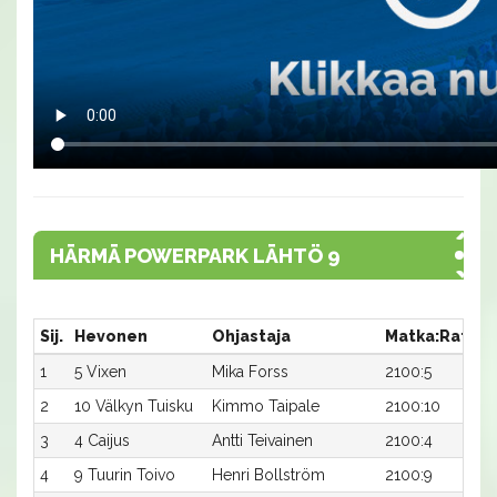
HÄRMÄ POWERPARK LÄHTÖ 9
Sij.
Hevonen
Ohjastaja
Matka:Rata
1
5 Vixen
Mika Forss
2100:5
2
2
10 Välkyn Tuisku
Kimmo Taipale
2100:10
2
3
4 Caijus
Antti Teivainen
2100:4
2
4
9 Tuurin Toivo
Henri Bollström
2100:9
2