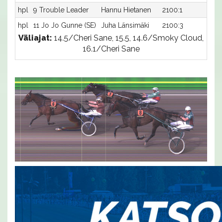
hpl
9 Trouble Leader
Hannu Hietanen
2100:1
-
hpl
11 Jo Jo Gunne (SE)
Juha Länsimäki
2100:3
-
Väliajat:
14.5/Cheri Sane, 15.5, 14.6/Smoky Cloud,
16.1/Cheri Sane