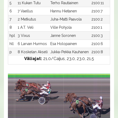
5
11 Kukan Tutu
Terho Rautiainen
2100:11
2
6
7 Vaellus
Hannu Hietanen
2100:7
2
7
2 Metkutus
Juha-Matti Paavola
2100:2
2
8
1 A.T. Veli
Ville Pohjola
2100:1
2
hpl
3 Vixus
Janne Soronen
2100:3
-
hll
6 Larvan Hurmos
Esa Holopainen
2100:6
-
p
8 Koskelan Akseli
Jukka-Pekka Kauhanen
2100:8
-
Väliajat:
21.0/Caijus, 23.0, 23.0, 21.5