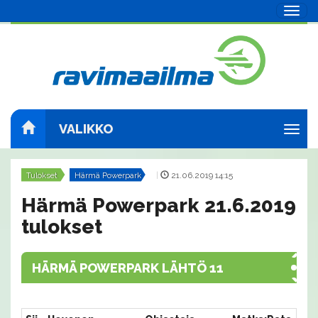
Navig
VALIKKO
Navig
Tulokset
Härmä Powerpark
|
21.06.2019 14:15
Härmä Powerpark 21.6.2019
tulokset
HÄRMÄ POWERPARK LÄHTÖ 11