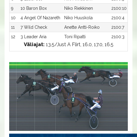
9
10 Baron Box
Niko Riekkinen
2100:10
10
4 Angel Of Nazareth
Niko Huuskola
2100:4
11
7 Wild Check
Anette Antti-Roiko
2100:7
12
3 Leader Aria
Toni Ripatti
2100:3
Väliajat:
13.5/Just A Flirt, 16.0, 17.0, 16.5