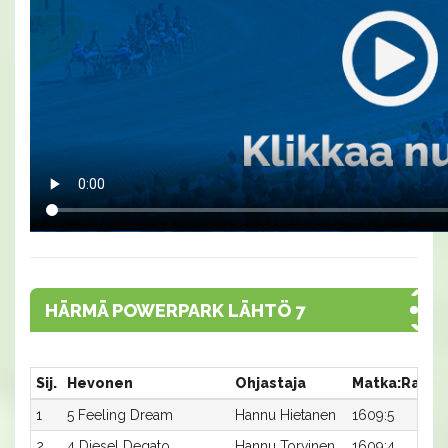
HÄRMÄ POWERPARK LÄHTÖ 7
Sij.
Hevonen
Ohjastaja
Matka:Rata
1
5 Feeling Dream
Hannu Hietanen
1609:5
2
4 Diesel Degato
Hannu Torvinen
1609:4