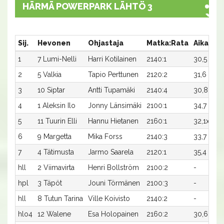
HÄRMÄ POWERPARK LÄHTÖ 3
Sij.
Hevonen
Ohjastaja
Matka:Rata
Aika
Pa
1
7 Lumi-Nelli
Harri Kotilainen
2140:1
30,5
2 
2
5 Valkia
Tapio Perttunen
2120:2
31,6
1 
3
10 Siptar
Antti Tupamäki
2140:4
30,8
60
4
1 Aleksin Ilo
Jonny Länsimäki
2100:1
34,7
40
5
11 Tuurin Elli
Hannu Hietanen
2160:1
32,1x
20
6
9 Margetta
Mika Forss
2140:3
33,7
20
7
4 Tätimusta
Jarmo Saarela
2120:1
35,4
10
hll
2 Viimavirta
Henri Bollström
2100:2
-
-
hpl
3 Täpöt
Jouni Törmänen
2100:3
-
-
hll
8 Tutun Tarina
Ville Koivisto
2140:2
-
-
hlo4
12 Walene
Esa Holopainen
2160:2
30,6
-