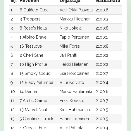
Sij.
Hevonen
Ohjastaja
Matka:Rata
Aik
1
6 Outfield Olga
Veli-Erkki Paavola
2100:6
15,4
2
3 Troopers
Markku Hietanen
2100:3
15,5
3
8 Rose's Nella
Niko Jokela
2100:8
15,5
4
1 Albino Brave
Tapio Perttunen
2100:1
15,8
5
16 Tesslove
Mika Forss
2100:8
15,9
6
2 Cheri Sane
Jari Pantti
2100:2
16,0
7
10 High Profile
Heikki Hietanen
2100:2
16,1
8
15 Smoky Cloud
Esa Holopainen
2100:7
16,2
9
12 Blady Yalumba
Ville Koivisto
2100:4
16,2
10
14 Denna
Marko Hautamäki
2100:6
16,3
11
7 Arctic Chime
Erkki Koivisto
2100:7
17,0
12
13 Marvel Neat
Kirsi Huhmarsalo
2100:5
17,9
13
5 Caroline's Truck
Hannu Torvinen
2100:5
18,2
14
4 Greytail Eric
Ville Pohjola
2100:4
20,