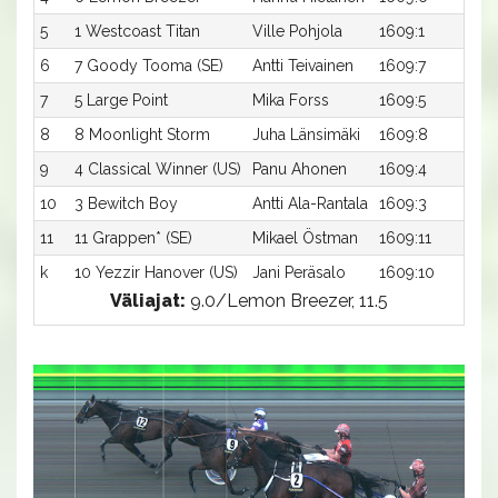
5
1 Westcoast Titan
Ville Pohjola
1609:1
13
6
7 Goody Tooma (SE)
Antti Teivainen
1609:7
1
7
5 Large Point
Mika Forss
1609:5
1
8
8 Moonlight Storm
Juha Länsimäki
1609:8
1
9
4 Classical Winner (US)
Panu Ahonen
1609:4
14
10
3 Bewitch Boy
Antti Ala-Rantala
1609:3
1
11
11 Grappen* (SE)
Mikael Östman
1609:11
15
k
10 Yezzir Hanover (US)
Jani Peräsalo
1609:10
-
Väliajat:
9.0/Lemon Breezer, 11.5