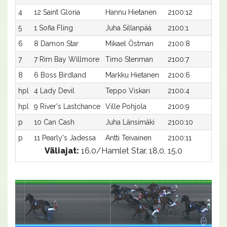
4
12 Saint Gloria
Hannu Hietanen
2100:12
15,
5
1 Sofia Fling
Juha Sillanpää
2100:1
15,
6
8 Damon Star
Mikael Östman
2100:8
15,
7
7 Rim Bay Willmore
Timo Stenman
2100:7
15,
8
6 Boss Birdland
Markku Hietanen
2100:6
15,
hpl
4 Lady Devil
Teppo Viskari
2100:4
-a
hpl
9 River's Lastchance
Ville Pohjola
2100:9
-a
p
10 Can Cash
Juha Länsimäki
2100:10
-a
p
11 Pearly's Jadessa
Antti Teivainen
2100:11
-a
Väliajat:
16.0/Hamlet Star, 18.0, 15.0