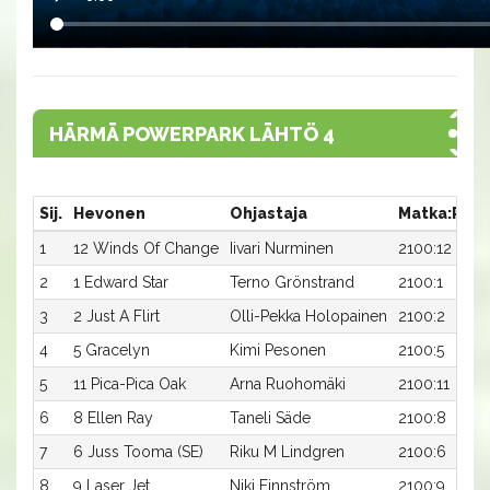
HÄRMÄ POWERPARK LÄHTÖ 4
Sij.
Hevonen
Ohjastaja
Matka:Rata
1
12 Winds Of Change
Iivari Nurminen
2100:12
2
1 Edward Star
Terno Grönstrand
2100:1
3
2 Just A Flirt
Olli-Pekka Holopainen
2100:2
4
5 Gracelyn
Kimi Pesonen
2100:5
5
11 Pica-Pica Oak
Arna Ruohomäki
2100:11
6
8 Ellen Ray
Taneli Säde
2100:8
7
6 Juss Tooma (SE)
Riku M Lindgren
2100:6
8
9 Laser Jet
Niki Finnström
2100:9