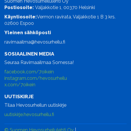
Suomen Hevosurheilulehti Oy
Postiosoite:
Valjakkotie 1, 00370 Helsinki
Käyntiosoite:
Vermon ravirata, Valjakkotie 1 B 3 krs.
02600 Espoo
Yleinen sähköposti
ravimaailma@hevosurheilu.fi
SOSIAALINEN MEDIA
Seuraa Ravimaailmaa Somessa!
facebook.com/7oikein
instagram.com/hevosurheilu
x.com/7oikein
UUTISKIRJE
Tilaa Hevosurheilun uutiskirje
uutiskirje.hevosurheilu.fi
© Suomen Hevosurheilulehti Oy
|