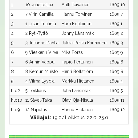
1
10 Juliette Lax
Antti Teivainen
1609:10
2
7 Virin Camilla
Hannu Torvinen
1609:7
3
1 Liisan Tulilintu
Harri Kotilainen
1609:1
4
2 Ryti-Tyttö
Jonny Länsimäki
1609:2
5
3 Julianne Dahlia
Jukka-Pekka Kauhanen
1609:3
6
9 Vieskerin Virva
Mika Forss
1609:9
7
6 Annin Vappu
Tapio Perttunen
1609:6
8
8 Kemun Muisto
Henri Bollström
1609:8
9
4 Vilma Lyydia
Markku Hietanen
1609:4
hlo2
5 Loikkaus
Juha Länsimäki
1609:5
hlo10
11 Sävel-Taika
Olavi Oja-Nisula
1609:11
hlo9
12 Naputus
Hannu Hietanen
1609:12
Väliajat:
19.0/Loikkaus, 22.0, 25.0