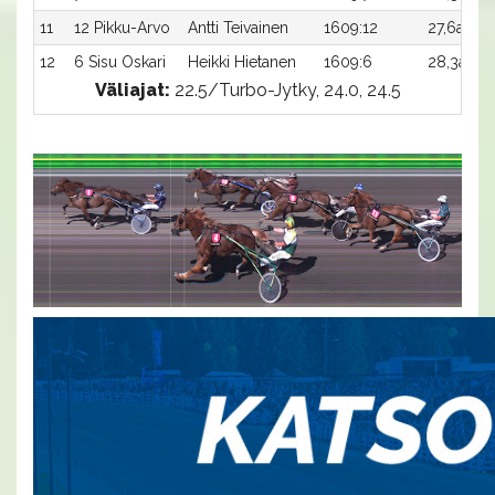
11
12 Pikku-Arvo
Antti Teivainen
1609:12
27,6ax
-
12
6 Sisu Oskari
Heikki Hietanen
1609:6
28,3a
-
Väliajat:
22.5/Turbo-Jytky, 24.0, 24.5