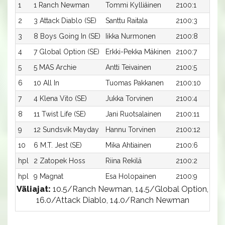
1
1 Ranch Newman
Tommi Kylliäinen
2100:1
2
3 Attack Diablo (SE)
Santtu Raitala
2100:3
3
8 Boys Going In (SE)
Iikka Nurmonen
2100:8
4
7 Global Option (SE)
Erkki-Pekka Mäkinen
2100:7
5
5 MAS Archie
Antti Teivainen
2100:5
6
10 All In
Tuomas Pakkanen
2100:10
7
4 Klena Vito (SE)
Jukka Torvinen
2100:4
8
11 Twist Life (SE)
Jani Ruotsalainen
2100:11
9
12 Sundsvik Mayday
Hannu Torvinen
2100:12
10
6 M.T. Jest (SE)
Mika Ahtiainen
2100:6
hpl
2 Zatopek Hoss
Riina Rekilä
2100:2
hpl
9 Magnat
Esa Holopainen
2100:9
Väliajat:
10.5/Ranch Newman, 14.5/Global Option,
16.0/Attack Diablo, 14.0/Ranch Newman