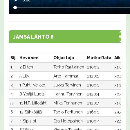
JÄMSÄ LÄHTÖ 8
Sij.
Hevonen
Ohjastaja
Matka:Rata
Aika
P
1
2 Eliten
Terho Rautiainen
2100:2
31,0
2
2
5 Lily
Arto Hammar
2120:1
30,2
1
3
1 Puhti-Veikko
Jukka Torvinen
2100:1
31,1
7
4
8 Ypäjä Luotsi
Hannu Torvinen
2120:4
30,4
5
5
11 N.P. Liitotähti
Miika Tenhunen
2120:7
31,0
2
6
12 Sähköäijä
Tapio Perttunen
2160:1
29,4x
2
7
4 Sipisipi
Esa Holopainen
2100:4
32,1
-