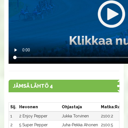
JÄMSÄ LÄHTÖ 4
Sij.
Hevonen
Ohjastaja
Matka:Rata
1
2 Enjoy Pepper
Jukka Torvinen
2100:2
2
5 Super Pepper
Juha-Pekka Ahonen
2100:5