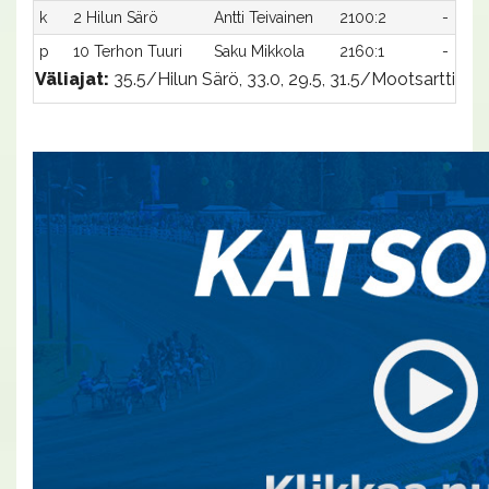
k
2 Hilun Särö
Antti Teivainen
2100:2
-
p
10 Terhon Tuuri
Saku Mikkola
2160:1
-
Väliajat:
35.5/Hilun Särö, 33.0, 29.5, 31.5/Mootsartti