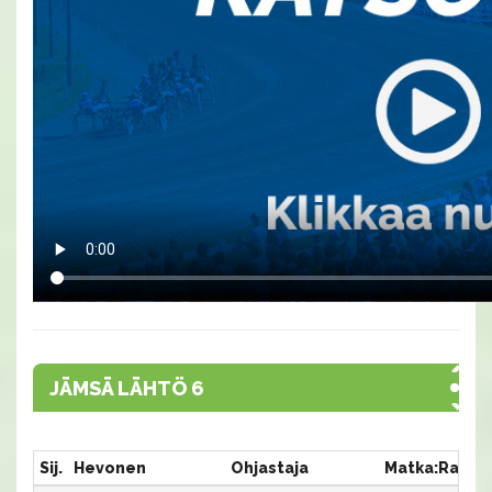
JÄMSÄ LÄHTÖ 6
Sij.
Hevonen
Ohjastaja
Matka:Rata