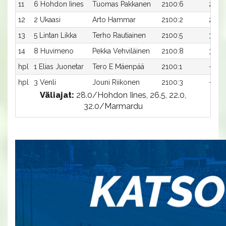
11
6 Hohdon Iines
Tuomas Pakkanen
2100:6
29,4
12
2 Ukaasi
Arto Hammar
2100:2
29,8
13
5 Lintan Likka
Terho Rautiainen
2100:5
30,3
14
8 Huvimeno
Pekka Vehviläinen
2100:8
31,2x
hpl
1 Elias Juonetar
Tero E Mäenpää
2100:1
-
hpl
3 Venli
Jouni Riikonen
2100:3
-
Väliajat:
28.0/Hohdon Iines, 26.5, 22.0,
32.0/Marmardu