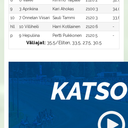
8
6 Väikki
Kimmo Taipale
2120:2
32,0
-
9
3 Aprikiina
Kari Ahokas
2100:3
34,0x
-
10
7 Onnelan Viisari
Sauli Tammi
2120:3
33,6
-
hll
10 Villiheili
Harri Kotilainen
2120:6
-
-
p
9 Hepuliina
Pertti Puikkonen
2120:5
-
-
Väliajat:
35.5/Eliten, 33.5, 27.5, 30.5