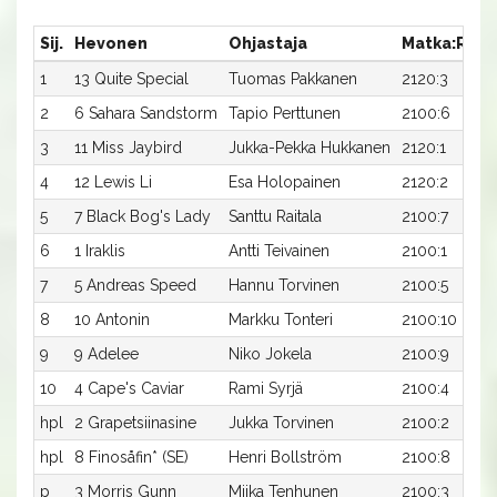
Sij.
Hevonen
Ohjastaja
Matka:Rata
1
13 Quite Special
Tuomas Pakkanen
2120:3
2
6 Sahara Sandstorm
Tapio Perttunen
2100:6
3
11 Miss Jaybird
Jukka-Pekka Hukkanen
2120:1
4
12 Lewis Li
Esa Holopainen
2120:2
5
7 Black Bog's Lady
Santtu Raitala
2100:7
6
1 Iraklis
Antti Teivainen
2100:1
7
5 Andreas Speed
Hannu Torvinen
2100:5
8
10 Antonin
Markku Tonteri
2100:10
9
9 Adelee
Niko Jokela
2100:9
10
4 Cape's Caviar
Rami Syrjä
2100:4
hpl
2 Grapetsiinasine
Jukka Torvinen
2100:2
hpl
8 Finosåfin* (SE)
Henri Bollström
2100:8
p
3 Morris Gunn
Miika Tenhunen
2100:3