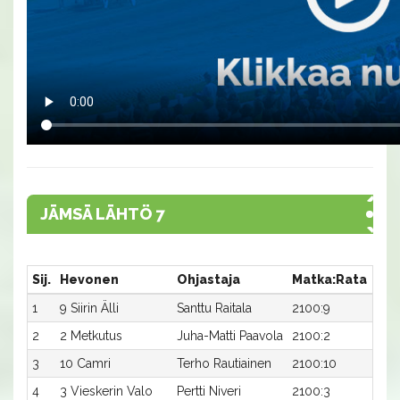
JÄMSÄ LÄHTÖ 7
Sij.
Hevonen
Ohjastaja
Matka:Rata
Aik
1
9 Siirin Älli
Santtu Raitala
2100:9
25,1
2
2 Metkutus
Juha-Matti Paavola
2100:2
25,2
3
10 Camri
Terho Rautiainen
2100:10
25,4
4
3 Vieskerin Valo
Pertti Niveri
2100:3
25,5