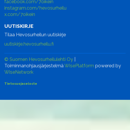
facebook.com/7oikein
instagram.com/hevosurheilu
x.com/7oikein
UUTISKIRJE
Tilaa Hevosurheilun uutiskirje
uutiskirje.hevosurheilu.fi
© Suomen Hevosurheilulehti Oy
|
Toiminnanohjausjärjestelmä
WisePlatform
powered by
WiseNetwork
Tietosuojaseloste