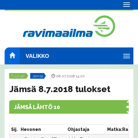
Navig
VALIKKO
Navig
Tulokset
Jämsä
|
08.07.2018 14:20
Jämsä 8.7.2018 tulokset
JÄMSÄ LÄHTÖ 10
Sij.
Hevonen
Ohjastaja
Matka:Rata