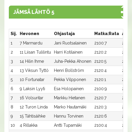
JÄMSÄ LÄHTÖ 5
Sij.
Hevonen
Ohjastaja
Matka:Rata
Aika
1
7 Marmardu
Jani Ruotsalainen
2100:7
27,1
2
11 Liisan Tulilintu
Harri Kotilainen
2120:2
26,5
3
14 Hilin Ihme
Juha-Pekka Ahonen
2120:5
27,5x
4
13 Viksun Tyttö
Henri Bollström
2120:4
27,5
5
10 Fortunatar
Pekka Vilpponen
2120:1
27,7
6
9 Laksin Lyyti
Esa Holopainen
2100:9
28,5
7
16 Volsuritar
Markku Hietanen
2120:7
28,0
8
12 Turon Linda
Marko Hautamäki
2120:3
28,2
9
15 Tähtisäihke
Hannu Torvinen
2120:6
28,3
10
4 Rillakka
Antti Tupamäki
2100:4
29,3