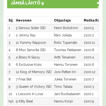
JÄMSÄ LÄHTÖ 9
Sij.
Hevonen
Ohjastaja
Matka:Rata
1
5 Serious Sister (SE)
Henri Bollström
2100:5
2
2 Jimmy Ray
Niko Jokela
2100:2
3
11 Yummy Rappson
Risto Tupamäki
2100:11
4
8 Miss Senorita (SE)
Tuomas Pakkanen
2100:8
5
4 Brass N Sassy
Antti Teivainen
2100:4
6
6 Exclusive Koks
Hannu Torvinen
2100:6
7
12 King of Memory (SE)
Joni-Petteri Irri
2100:12
8
7 Final Bet
Jukka Torvinen
2100:7
9
3 Queen of Victory (SE)
Timo Takala
2100:3
10
1 Lessons In Love
Jani Ruotsalainen
2100:1
hpl
9 Kitty Beat
Hannu Korpi
2100:9