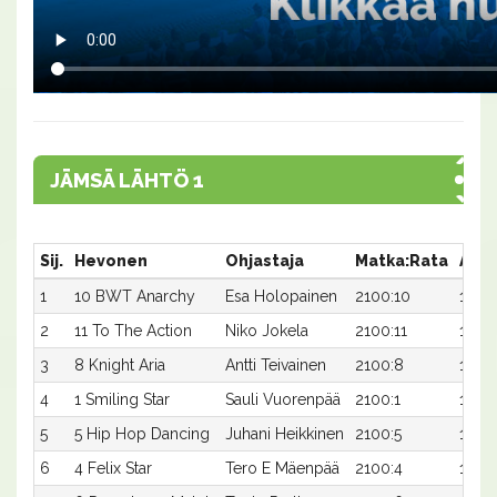
JÄMSÄ LÄHTÖ 1
Sij.
Hevonen
Ohjastaja
Matka:Rata
Aika
1
10 BWT Anarchy
Esa Holopainen
2100:10
18,1a
2
11 To The Action
Niko Jokela
2100:11
18,2a
3
8 Knight Aria
Antti Teivainen
2100:8
18,9a
4
1 Smiling Star
Sauli Vuorenpää
2100:1
19,1a
5
5 Hip Hop Dancing
Juhani Heikkinen
2100:5
19,4a
6
4 Felix Star
Tero E Mäenpää
2100:4
19,4a