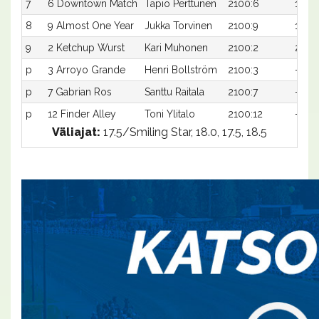
7
6 Downtown Match
Tapio Perttunen
2100:6
19,7a
8
9 Almost One Year
Jukka Torvinen
2100:9
19,9a
9
2 Ketchup Wurst
Kari Muhonen
2100:2
20,3
p
3 Arroyo Grande
Henri Bollström
2100:3
-a
p
7 Gabrian Ros
Santtu Raitala
2100:7
-a
p
12 Finder Alley
Toni Ylitalo
2100:12
-a
Väliajat:
17.5/Smiling Star, 18.0, 17.5, 18.5