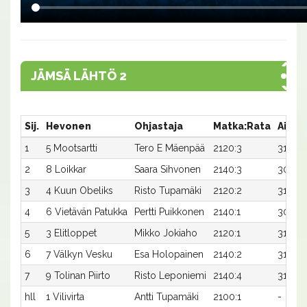
JÄMSÄ LÄHTÖ 2
Sij.
Hevonen
Ohjastaja
Matka:Rata
Aika
1
5 Mootsartti
Tero E Mäenpää
2120:3
31,1x
2
8 Loikkar
Saara Sihvonen
2140:3
30,6
3
4 Kuun Obeliks
Risto Tupamäki
2120:2
31,5
4
6 Vietävän Patukka
Pertti Puikkonen
2140:1
30,7
5
3 Elitloppet
Mikko Jokiaho
2120:1
31,8x
6
7 Välkyn Vesku
Esa Holopainen
2140:2
31,0x
7
9 Tolinan Piirto
Risto Leponiemi
2140:4
31,3
hll
1 Vilivirta
Antti Tupamäki
2100:1
-