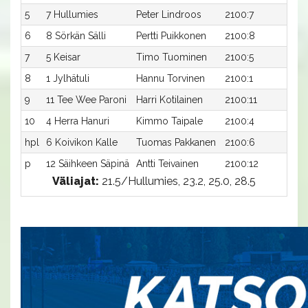
5
7 Hullumies
Peter Lindroos
2100:7
25,9
6
8 Sörkän Sälli
Pertti Puikkonen
2100:8
25,9
7
5 Keisar
Timo Tuominen
2100:5
26,1
8
1 Jylhätuli
Hannu Torvinen
2100:1
26,
9
11 Tee Wee Paroni
Harri Kotilainen
2100:11
26,
10
4 Herra Hanuri
Kimmo Taipale
2100:4
26,
hpl
6 Koivikon Kalle
Tuomas Pakkanen
2100:6
-a
p
12 Säihkeen Säpinä
Antti Teivainen
2100:12
-a
Väliajat:
21.5/Hullumies, 23.2, 25.0, 28.5