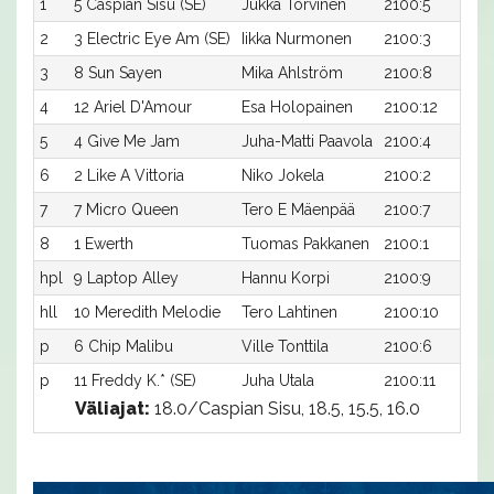
1
5 Caspian Sisu (SE)
Jukka Torvinen
2100:5
2
3 Electric Eye Am (SE)
Iikka Nurmonen
2100:3
3
8 Sun Sayen
Mika Ahlström
2100:8
1
4
12 Ariel D'Amour
Esa Holopainen
2100:12
5
4 Give Me Jam
Juha-Matti Paavola
2100:4
6
2 Like A Vittoria
Niko Jokela
2100:2
7
7 Micro Queen
Tero E Mäenpää
2100:7
8
1 Ewerth
Tuomas Pakkanen
2100:1
hpl
9 Laptop Alley
Hannu Korpi
2100:9
hll
10 Meredith Melodie
Tero Lahtinen
2100:10
p
6 Chip Malibu
Ville Tonttila
2100:6
p
11 Freddy K.* (SE)
Juha Utala
2100:11
Väliajat:
18.0/Caspian Sisu, 18.5, 15.5, 16.0