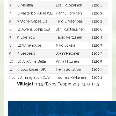
3
6 Mentha
Esa Holopainen
2120:1
4
8 Västerbo Purse (SE)
Hannu Torvinen
2120:3
5
7 Stone Capes Liz
Tero E Mäenpää
2120:2
6
11 Alvena Sonja (SE)
Jani Ruotsalainen
2120:6
7
9 Like You
Tapio Perttunen
2120:4
8
12 Winehouse
Niko Jokela
2120:7
9
3 Seapearl
Jouni Riikonen
2100:3
10
10 An-Anna Bella
Anna Hiltunen
2120:5
11
4 Solo Laser (DK)
Henri Bollström
2100:4
hpl
1 Jimmigration (CA)
Tuomas Pakkanen
2100:1
Väliajat:
19.5/Enjoy Pepper, 20.5, 15.0, 14.5