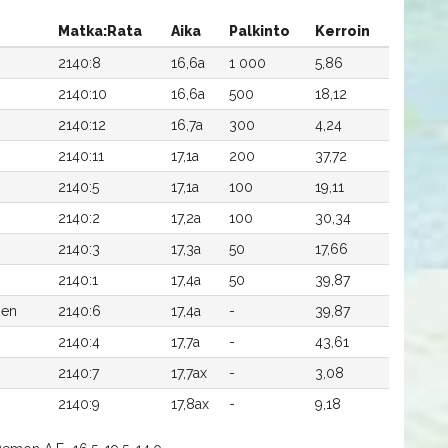
Matka:Rata
Aika
Palkinto
Kerroin
2140:8
16,6a
1 000
5,86
2140:10
16,6a
500
18,12
2140:12
16,7a
300
4,24
2140:11
17,1a
200
37,72
2140:5
17,1a
100
19,11
2140:2
17,2a
100
30,34
2140:3
17,3a
50
17,66
2140:1
17,4a
50
39,87
nen
2140:6
17,4a
-
39,87
2140:4
17,7a
-
43,61
2140:7
17,7ax
-
3,08
2140:9
17,8ax
-
9,18