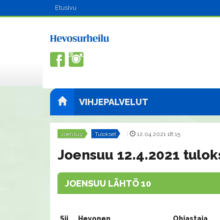
Etusivu
VIHJEPALVELUT
Joensuu
Tulokset
|
12.04.2021 18:15
Joensuu 12.4.2021 tulok
JOENSUU LÄHTÖ 10
Sij.
Hevonen
Ohjastaja