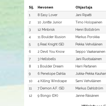
Sij.
Hevonen
Ohjastaja
1
8 Easy Lover
Jani Ripatti
2
10 Jontte Junior
Timo Holopainen
3
12 Minbrisk
Henri Bollström
4
11 Boulder Illusion
Markus Porokka
5
5 Real Knight (SE)
Pekka Vehviläinen
6
2 Devil You Know
Seppo Vaakanainen
7
3 Hellsbells
Jani Ruotsalainen
8
1 Boulder Dream
Harri Partanen
9
6 Penelope Dahlia
Jukka-Pekka Kauha
10
4 Killing Windcape
Sami Vehviläinen
11
7 Demon A.F. (SE)
Markus Dahlström
12
9 Bongo (DK)
Janne Räisänen