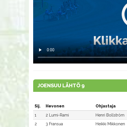
JOENSUU LÄHTÖ 9
Sij.
Hevonen
Ohjastaja
1
2 Lumi-Rami
Henri Bollström
2
3 Fransua
Heikki Mikkonen