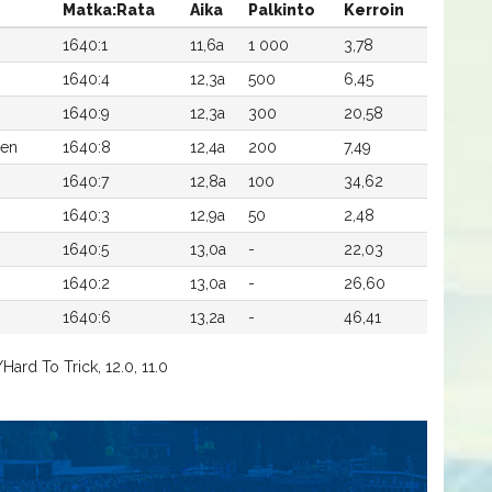
Matka:Rata
Aika
Palkinto
Kerroin
1640:1
11,6a
1 000
3,78
1640:4
12,3a
500
6,45
1640:9
12,3a
300
20,58
nen
1640:8
12,4a
200
7,49
1640:7
12,8a
100
34,62
1640:3
12,9a
50
2,48
1640:5
13,0a
-
22,03
1640:2
13,0a
-
26,60
1640:6
13,2a
-
46,41
Hard To Trick, 12.0, 11.0