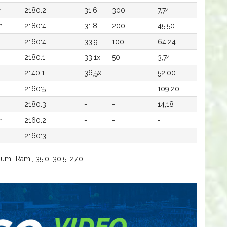
n
2180:2
31,6
300
7,74
n
2180:4
31,8
200
45,50
2160:4
33,9
100
64,24
2180:1
33,1x
50
3,74
2140:1
36,5x
-
52,00
2160:5
-
-
109,20
2180:3
-
-
14,18
n
2160:2
-
-
-
2160:3
-
-
-
mi-Rami, 35.0, 30.5, 27.0