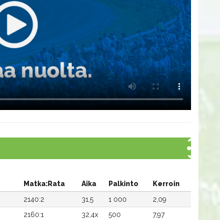
Matka:Rata
Aika
Palkinto
Kerroin
2140:2
31,5
1 000
2,09
2160:1
32,4x
500
7,97