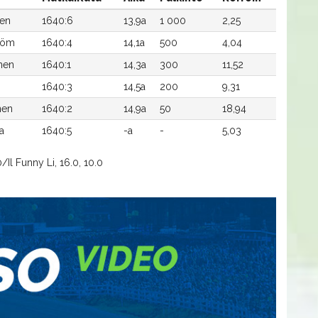
nen
1640:6
13,9a
1 000
2,25
röm
1640:4
14,1a
500
4,04
nen
1640:1
14,3a
300
11,52
1640:3
14,5a
200
9,31
nen
1640:2
14,9a
50
18,94
a
1640:5
-a
-
5,03
/Il Funny Li, 16.0, 10.0