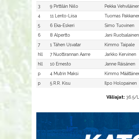
3
9 Pirttilän Niilo
Pekka Vehviläine
4
11 Lento-Liisa
Tuomas Pakkane
5
6 Eka-Eskeri
Simo Tuovinen
6
8 Alpertto
Jani Ruotsalainen
7
1 Tähen Usvatar
Kimmo Taipale
hll
7 Nuottirannan Aarre
Jarkko Kervinen
hll
10 Ernesto
Janne Räisänen
p
4 Mutrin Maksi
Kimmo Määttäne
p
5 R.R. Kisu
Ilpo Holopainen
Väliajat:
36.5/Lu