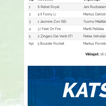
1
6 Rebel Royal
Jani Ruotsalai
2
4 Il Funny Li
Markus Dahlst
3
1 Jasmine Zon (SE)
Tuomo Määttä
4
3 I Feel On Fire
Martti Pellikka
5
2 Zingaro Dei Venti (IT)
Pekka Vehviläi
hpl
5 Boulder Rocket
Markus Porokk
Väliajat:
16.0