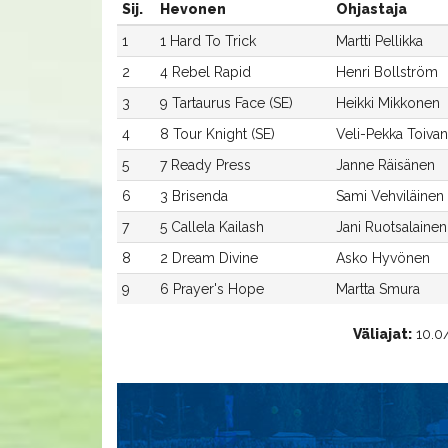
Sij.
Hevonen
Ohjastaja
1
1 Hard To Trick
Martti Pellikka
2
4 Rebel Rapid
Henri Bollström
3
9 Tartaurus Face (SE)
Heikki Mikkonen
4
8 Tour Knight (SE)
Veli-Pekka Toiva
5
7 Ready Press
Janne Räisänen
6
3 Brisenda
Sami Vehviläinen
7
5 Callela Kailash
Jani Ruotsalainen
8
2 Dream Divine
Asko Hyvönen
9
6 Prayer's Hope
Martta Smura
Väliajat:
10.0/