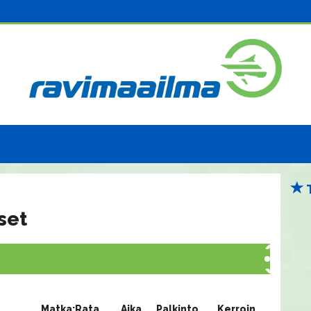
set
Matka:Rata
Aika
Palkinto
Kerroin