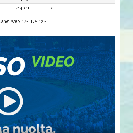
2140:11
-a
-
-
anet Web, 17.5, 17.5, 12.5