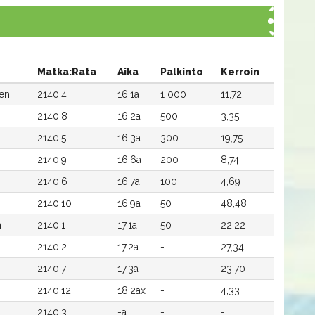
Matka:Rata
Aika
Palkinto
Kerroin
nen
2140:4
16,1a
1 000
11,72
2140:8
16,2a
500
3,35
2140:5
16,3a
300
19,75
2140:9
16,6a
200
8,74
2140:6
16,7a
100
4,69
2140:10
16,9a
50
48,48
n
2140:1
17,1a
50
22,22
2140:2
17,2a
-
27,34
2140:7
17,3a
-
23,70
2140:12
18,2ax
-
4,33
2140:3
-a
-
-