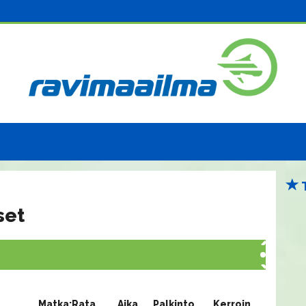
set
Matka:Rata
Aika
Palkinto
Kerroin