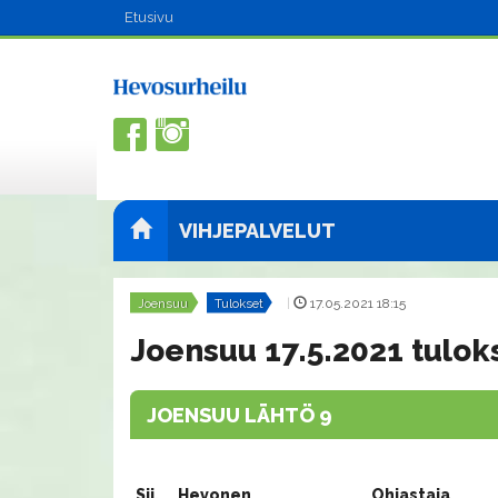
Etusivu
VIHJEPALVELUT
Joensuu
Tulokset
|
17.05.2021 18:15
Joensuu 17.5.2021 tulok
JOENSUU LÄHTÖ 9
Sij.
Hevonen
Ohjastaja