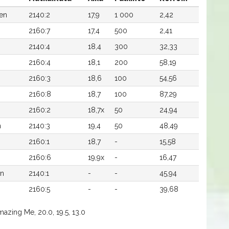
nen
2140:2
17,9
1 000
2,42
2160:7
17,4
500
2,41
2140:4
18,4
300
32,33
2160:4
18,1
200
58,19
2160:3
18,6
100
54,56
2160:8
18,7
100
87,29
2160:2
18,7x
50
24,94
n
2140:3
19,4
50
48,49
2160:1
18,7
-
15,58
2160:6
19,9x
-
16,47
en
2140:1
-
-
45,94
2160:5
-
-
39,68
azing Me, 20.0, 19.5, 13.0