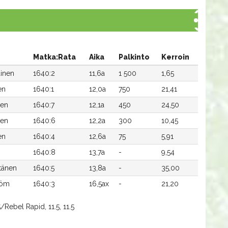
Matka:Rata
Aika
Palkinto
Kerroin
ainen
1640:2
11,6a
1 500
1,65
en
1640:1
12,0a
750
21,41
nen
1640:7
12,1a
450
24,50
nen
1640:6
12,2a
300
10,45
en
1640:4
12,6a
75
5,91
1640:8
13,7a
-
9,54
tänen
1640:5
13,8a
-
35,00
röm
1640:3
16,5ax
-
21,20
/Rebel Rapid, 11.5, 11.5