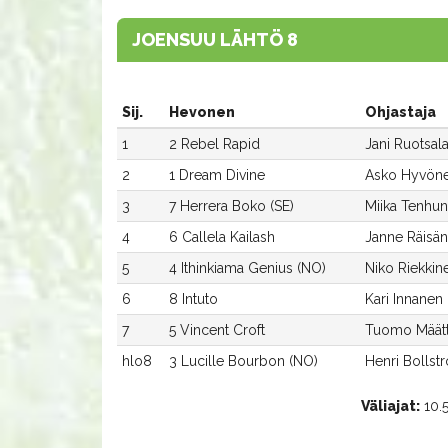
JOENSUU LÄHTÖ 8
Sij.
Hevonen
Ohjastaja
1
2 Rebel Rapid
Jani Ruotsal
2
1 Dream Divine
Asko Hyvön
3
7 Herrera Boko (SE)
Miika Tenhu
4
6 Callela Kailash
Janne Räisä
5
4 Ithinkiama Genius (NO)
Niko Riekkin
6
8 Intuto
Kari Innanen
7
5 Vincent Croft
Tuomo Määt
hlo8
3 Lucille Bourbon (NO)
Henri Bollst
Väliajat:
10.5