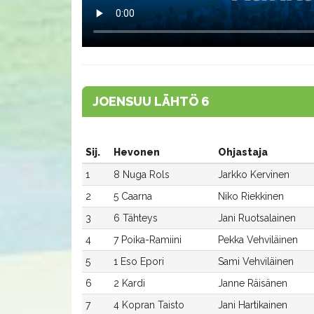
JOENSUU LÄHTÖ 6
Sij.
Hevonen
Ohjastaja
1
8 Nuga Rols
Jarkko Kervinen
2
5 Caarna
Niko Riekkinen
3
6 Tähteys
Jani Ruotsalainen
4
7 Poika-Ramiini
Pekka Vehviläinen
5
1 Eso Epori
Sami Vehviläinen
6
2 Kardi
Janne Räisänen
7
4 Kopran Taisto
Jani Hartikainen