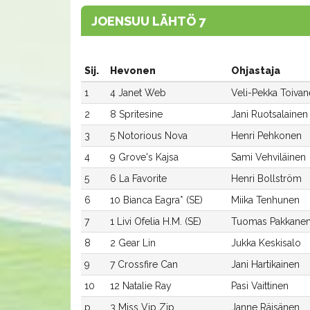
JOENSUU LÄHTÖ 7
Sij.
Hevonen
Ohjastaja
1
4 Janet Web
Veli-Pekka Toiva
2
8 Spritesine
Jani Ruotsalainen
3
5 Notorious Nova
Henri Pehkonen
4
9 Grove's Kajsa
Sami Vehviläinen
5
6 La Favorite
Henri Bollström
6
10 Bianca Eagra* (SE)
Miika Tenhunen
7
1 Livi Ofelia H.M. (SE)
Tuomas Pakkane
8
2 Gear Lin
Jukka Keskisalo
9
7 Crossfire Can
Jani Hartikainen
10
12 Natalie Ray
Pasi Vaittinen
p
3 Miss Vip Zip
Janne Räisänen