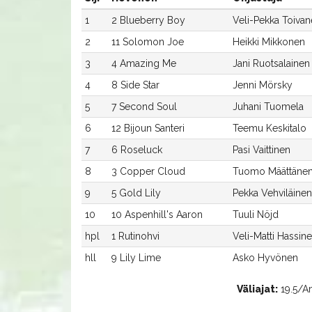
1
2 Blueberry Boy
Veli-Pekka Toiva
2
11 Solomon Joe
Heikki Mikkonen
3
4 Amazing Me
Jani Ruotsalainen
4
8 Side Star
Jenni Mörsky
5
7 Second Soul
Juhani Tuomela
6
12 Bijoun Santeri
Teemu Keskitalo
7
6 Roseluck
Pasi Vaittinen
8
3 Copper Cloud
Tuomo Määttäne
9
5 Gold Lily
Pekka Vehviläinen
10
10 Aspenhill's Aaron
Tuuli Nöjd
hpl
1 Rutinohvi
Veli-Matti Hassin
hll
9 Lily Lime
Asko Hyvönen
Väliajat:
19.5/Am