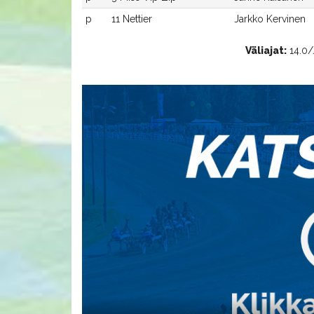
p
11 Nettier
Jarkko Kervinen
Väliajat:
14.0/J