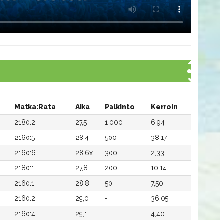
Matka:Rata
Aika
Palkinto
Kerroin
2180:2
27,5
1 000
6,94
2160:5
28,4
500
38,17
2160:6
28,6x
300
2,33
2180:1
27,8
200
10,14
2160:1
28,8
50
7,50
2160:2
29,0
-
36,05
2160:4
29,1
-
4,40