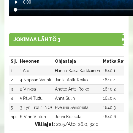
JOKIMAA LÄHTÖ 3
Sij.
Hevonen
Ohjastaja
Matka:Rata
1
1 Ato
Hanna-Kaisa Kärkkäinen
1640:1
2
4 Nopsan Vauhti
Janita Antti-Roiko
1640:4
3
2 Vinksa
Anette Antti-Roiko
1640:2
4
5 Pälvi Tuttu
Anna Sulin
1640:5
5
3 Tyri Troll* (NO)
Eveliina Sarismala
1640:3
hpl
6 Virin Vihtori
Jenni Koskela
1640:6
Väliajat:
22.5/Ato, 26.0, 32.0