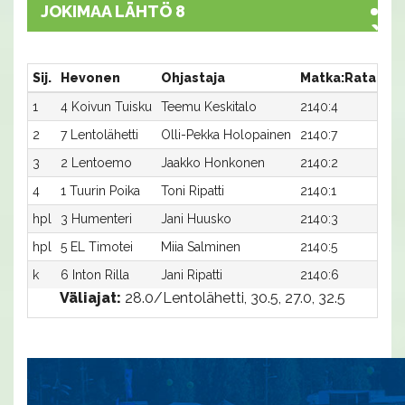
JOKIMAA LÄHTÖ 8
Sij.
Hevonen
Ohjastaja
Matka:Rata
Ai
1
4 Koivun Tuisku
Teemu Keskitalo
2140:4
30,
2
7 Lentolähetti
Olli-Pekka Holopainen
2140:7
30,
3
2 Lentoemo
Jaakko Honkonen
2140:2
30,
4
1 Tuurin Poika
Toni Ripatti
2140:1
31,
hpl
3 Humenteri
Jani Huusko
2140:3
-a
hpl
5 EL Timotei
Miia Salminen
2140:5
-a
k
6 Inton Rilla
Jani Ripatti
2140:6
-a
Väliajat:
28.0/Lentolähetti, 30.5, 27.0, 32.5