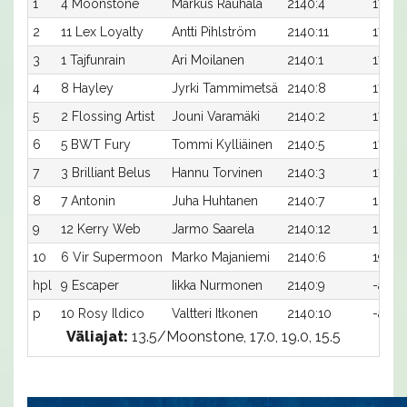
1
4 Moonstone
Markus Rauhala
2140:4
17,1a
2
11 Lex Loyalty
Antti Pihlström
2140:11
17,2a
3
1 Tajfunrain
Ari Moilanen
2140:1
17,2a
4
8 Hayley
Jyrki Tammimetsä
2140:8
17,4ax
5
2 Flossing Artist
Jouni Varamäki
2140:2
17,4a
6
5 BWT Fury
Tommi Kylliäinen
2140:5
17,5a
7
3 Brilliant Belus
Hannu Torvinen
2140:3
17,5a
8
7 Antonin
Juha Huhtanen
2140:7
18,4a
9
12 Kerry Web
Jarmo Saarela
2140:12
18,7a
10
6 Vir Supermoon
Marko Majaniemi
2140:6
19,4a
hpl
9 Escaper
Iikka Nurmonen
2140:9
-a
p
10 Rosy Ildico
Valtteri Itkonen
2140:10
-a
Väliajat:
13.5/Moonstone, 17.0, 19.0, 15.5