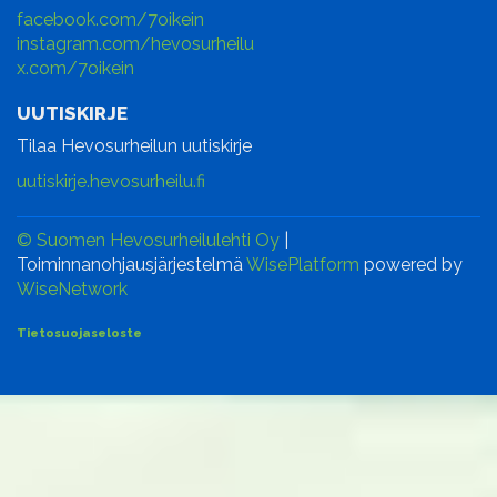
facebook.com/7oikein
instagram.com/hevosurheilu
x.com/7oikein
UUTISKIRJE
Tilaa Hevosurheilun uutiskirje
uutiskirje.hevosurheilu.fi
© Suomen Hevosurheilulehti Oy
|
Toiminnanohjausjärjestelmä
WisePlatform
powered by
WiseNetwork
Tietosuojaseloste