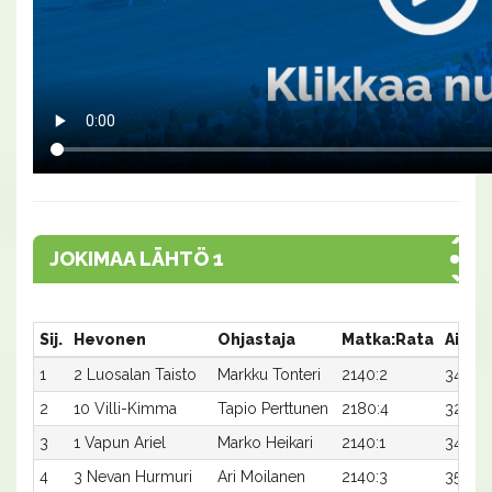
JOKIMAA LÄHTÖ 1
Sij.
Hevonen
Ohjastaja
Matka:Rata
Aika
1
2 Luosalan Taisto
Markku Tonteri
2140:2
34,2
2
10 Villi-Kimma
Tapio Perttunen
2180:4
32,8
3
1 Vapun Ariel
Marko Heikari
2140:1
34,7
4
3 Nevan Hurmuri
Ari Moilanen
2140:3
35,0