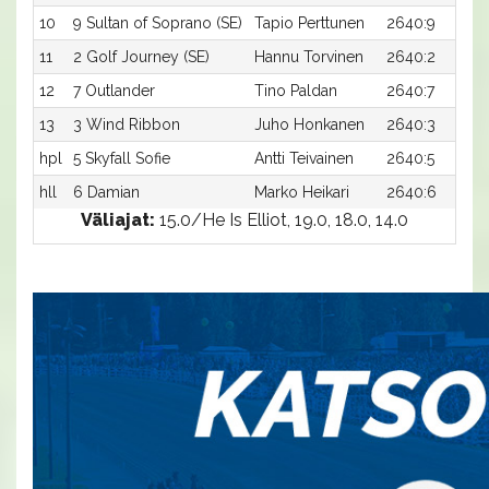
10
9 Sultan of Soprano (SE)
Tapio Perttunen
2640:9
11
2 Golf Journey (SE)
Hannu Torvinen
2640:2
12
7 Outlander
Tino Paldan
2640:7
13
3 Wind Ribbon
Juho Honkanen
2640:3
hpl
5 Skyfall Sofie
Antti Teivainen
2640:5
hll
6 Damian
Marko Heikari
2640:6
Väliajat:
15.0/He Is Elliot, 19.0, 18.0, 14.0