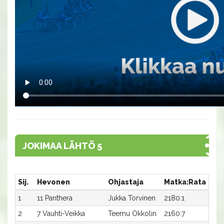
JOKIMAA LÄHTÖ 5
Sij.
Hevonen
Ohjastaja
Matka:Rata
Aik
1
11 Panthera
Jukka Torvinen
2180:1
28,
2
7 Vauhti-Veikka
Teemu Okkolin
2160:7
30,