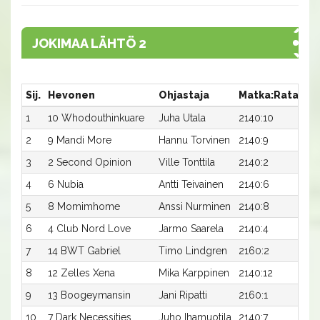
JOKIMAA LÄHTÖ 2
Sij.
Hevonen
Ohjastaja
Matka:Rata
Ai
1
10 Whodouthinkuare
Juha Utala
2140:10
17,
2
9 Mandi More
Hannu Torvinen
2140:9
17,
3
2 Second Opinion
Ville Tonttila
2140:2
17,
4
6 Nubia
Antti Teivainen
2140:6
17,
5
8 Momimhome
Anssi Nurminen
2140:8
18
6
4 Club Nord Love
Jarmo Saarela
2140:4
18,
7
14 BWT Gabriel
Timo Lindgren
2160:2
17,
8
12 Zelles Xena
Mika Karppinen
2140:12
18,
9
13 Boogeymansin
Jani Ripatti
2160:1
17,
10
7 Dark Necessities
Juho Ihamuotila
2140:7
20