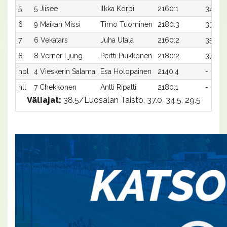
5
5 Jiisee
Ilkka Korpi
2160:1
34,2
6
9 Maikan Missi
Timo Tuominen
2180:3
33,9x
7
6 Vekatars
Juha Utala
2160:2
35,9x
8
8 Verner Ljung
Pertti Puikkonen
2180:2
37,8x
hpl
4 Vieskerin Salama
Esa Holopainen
2140:4
-
hll
7 Chekkonen
Antti Ripatti
2180:1
-
Väliajat:
38.5/Luosalan Taisto, 37.0, 34.5, 29.5