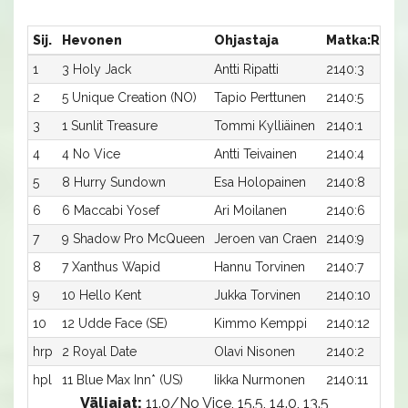
Sij.
Hevonen
Ohjastaja
Matka:Rata
1
3 Holy Jack
Antti Ripatti
2140:3
2
5 Unique Creation (NO)
Tapio Perttunen
2140:5
3
1 Sunlit Treasure
Tommi Kylliäinen
2140:1
4
4 No Vice
Antti Teivainen
2140:4
5
8 Hurry Sundown
Esa Holopainen
2140:8
6
6 Maccabi Yosef
Ari Moilanen
2140:6
7
9 Shadow Pro McQueen
Jeroen van Craen
2140:9
8
7 Xanthus Wapid
Hannu Torvinen
2140:7
9
10 Hello Kent
Jukka Torvinen
2140:10
10
12 Udde Face (SE)
Kimmo Kemppi
2140:12
hrp
2 Royal Date
Olavi Nisonen
2140:2
hpl
11 Blue Max Inn* (US)
Iikka Nurmonen
2140:11
Väliajat:
11.0/No Vice, 15.5, 14.0, 13.5