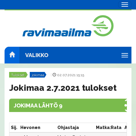
Navig
VALIKKO
Navig
Tulokset
jokimaa
|
02.07.2021 15:15
Jokimaa 2.7.2021 tulokset
JOKIMAA LÄHTÖ 9
Sij.
Hevonen
Ohjastaja
Matka:Rata
Aika