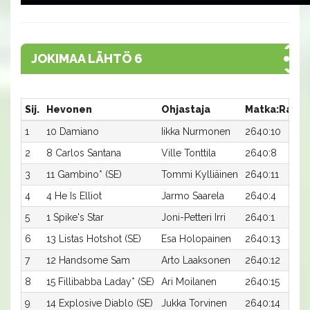
JOKIMAA LÄHTÖ 6
Sij.
Hevonen
Ohjastaja
Matka:Rata
1
10 Damiano
Iikka Nurmonen
2640:10
2
8 Carlos Santana
Ville Tonttila
2640:8
3
11 Gambino* (SE)
Tommi Kylliäinen
2640:11
4
4 He Is Elliot
Jarmo Saarela
2640:4
5
1 Spike's Star
Joni-Petteri Irri
2640:1
6
13 Listas Hotshot (SE)
Esa Holopainen
2640:13
7
12 Handsome Sam
Arto Laaksonen
2640:12
8
15 Fillibabba Laday* (SE)
Ari Moilanen
2640:15
9
14 Explosive Diablo (SE)
Jukka Torvinen
2640:14