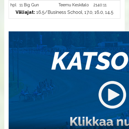
hpl
11 Big Gun
Teemu Keskitalo
2140:11
-a
Väliajat:
16.5/Business School, 17.0, 16.0, 14.5