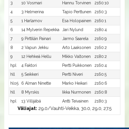
3
10 Vosmari
Hannu Torvinen
2160:10
30,
4
3 Helmerina
Tapio Perttunen
2160:3
30,
5
1 Harlamov
Esa Holopainen
2160:1
31,6
6
14 Mylverin Repekka
Jari Nylund
2180:4
31,2
7
9 Pirttilän Painari
Jarmo Saarela
2160:9
32,
8
2 Vapun Jekku
Arto Laaksonen
2160:2
34,
9
12 Hehkeä Hellu
Mikko Valtonen
2180:2
34,
hpl
4 Faktori
Pertti Puikkonen
2160:4
-
hll
5 Seikkeri
Pertti Niveri
2160:5
-
hlo5
6 Alman Ninette
Marko Heikari
2160:6
30,
hll
8 Myrskis
Iikka Nurmonen
2160:8
-
hpl
13 Villijäbä
Antti Teivainen
2180:3
-
Väliajat:
29.0/Vauhti-Veikka, 30.0, 29.0, 27.5