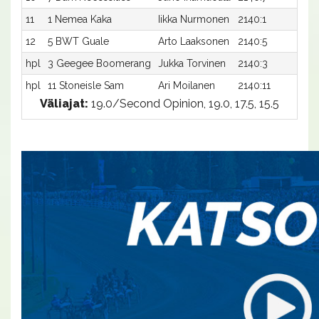
11
1 Nemea Kaka
Iikka Nurmonen
2140:1
22
12
5 BWT Guale
Arto Laaksonen
2140:5
23
hpl
3 Geegee Boomerang
Jukka Torvinen
2140:3
-
hpl
11 Stoneisle Sam
Ari Moilanen
2140:11
-
Väliajat:
19.0/Second Opinion, 19.0, 17.5, 15.5