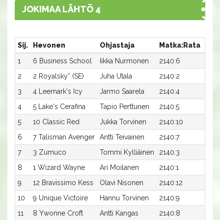
JOKIMAA LÄHTÖ 4
Sij.
Hevonen
Ohjastaja
Matka:Rata
Aika
1
6 Business School
Iikka Nurmonen
2140:6
16,2
2
2 Royalsky* (SE)
Juha Utala
2140:2
16,4
3
4 Leemark's Icy
Jarmo Saarela
2140:4
16,4
4
5 Lake's Cerafina
Tapio Perttunen
2140:5
16,6
5
10 Classic Red
Jukka Torvinen
2140:10
16,9
6
7 Talisman Avenger
Antti Teivainen
2140:7
17,1a
7
3 Zumuco
Tommi Kylliäinen
2140:3
17,3a
8
1 Wizard Wayne
Ari Moilanen
2140:1
17,5a
9
12 Bravissimo Kess
Olavi Nisonen
2140:12
18,3
10
9 Unique Victoire
Hannu Torvinen
2140:9
18,4
11
8 Ywonne Croft
Antti Kangas
2140:8
18,5