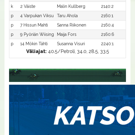
k
2 Väiste
Malin Kullberg
2140:2
m-
p
4 Varpukan Viksu
Taru Ahola
2160:1
m-
p
7 Hissun Mahti
Sanna Riikonen
2160:4
m-
p
9 Pyöriän Wiising
Maija Fors
2160:6
m-
p
14 Mökin Tähti
Susanna Visuri
2240:1
m-
Väliajat:
40.5/Petroli, 34.0, 28.5, 33.5