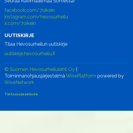
Seuraa Ravimaailmaa Somessa!
facebook.com/7oikein
instagram.com/hevosurheilu
x.com/7oikein
UUTISKIRJE
Tilaa Hevosurheilun uutiskirje
uutiskirje.hevosurheilu.fi
© Suomen Hevosurheilulehti Oy
|
Toiminnanohjausjärjestelmä
WisePlatform
powered by
WiseNetwork
Tietosuojaseloste