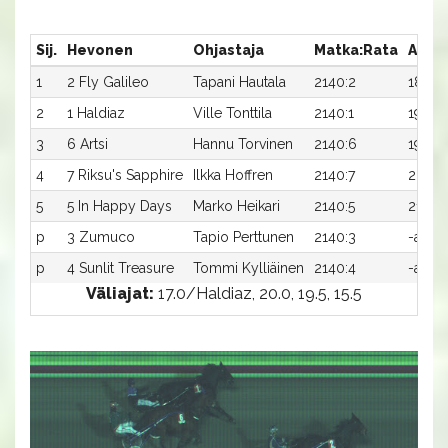
Sij.
Hevonen
Ohjastaja
Matka:Rata
Aika
1
2 Fly Galileo
Tapani Hautala
2140:2
18,8a
2
1 Haldiaz
Ville Tonttila
2140:1
19,0a
3
6 Artsi
Hannu Torvinen
2140:6
19,0a
4
7 Riksu's Sapphire
Ilkka Hoffren
2140:7
20,6a
5
5 In Happy Days
Marko Heikari
2140:5
21,9a
p
3 Zumuco
Tapio Perttunen
2140:3
-a
p
4 Sunlit Treasure
Tommi Kylliäinen
2140:4
-a
Väliajat:
17.0/Haldiaz, 20.0, 19.5, 15.5