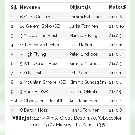
Sij.
Hevonen
Ohjastaja
Matka:Rata
1
6 Glide On Fire
Tommi Kylliäinen
2140:6
2
10 Geremi Boko (SE)
Jukka Torvinen
2140:10
3
3 Mickey The Artist
Markku Elfving
2140:3
4
11 Leemark's Evelyn
Ilkka Hoffren
2140:11
5
7 High Flying
Peter Lindroos
2140:7
6
5 White Cross Beso
Kimmo Niemelä
2140:5
7
1 Kitty Beat
Eetu Salmi
2140:1
8
2 Mountain Smoke* (SE)
Kimmo Sundström
2140:2
9
9 Spitz Ha (SE)
Teemu Okkolin
2140:9
hpl
4 Obsession Eden (DE)
Antti Kinnunen
2140:4
k
8 Dalton Hoss
Hannu Torvinen
2140:8
Väliajat:
12.5/White Cross Beso, 15.0/Obsession
Eden, 19.0/Mickey The Artist, 13.5