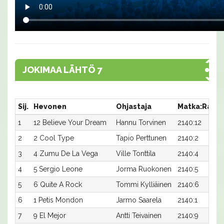
JOKIMAA LÄHTÖ 7
Sij.
Hevonen
Ohjastaja
Matka:Rata
1
12 Believe Your Dream
Hannu Torvinen
2140:12
2
2 Cool Type
Tapio Perttunen
2140:2
3
4 Zumu De La Vega
Ville Tonttila
2140:4
4
5 Sergio Leone
Jorma Ruokonen
2140:5
5
6 Quite A Rock
Tommi Kylliäinen
2140:6
6
1 Petis Mondon
Jarmo Saarela
2140:1
7
9 El Mejor
Antti Teivainen
2140:9