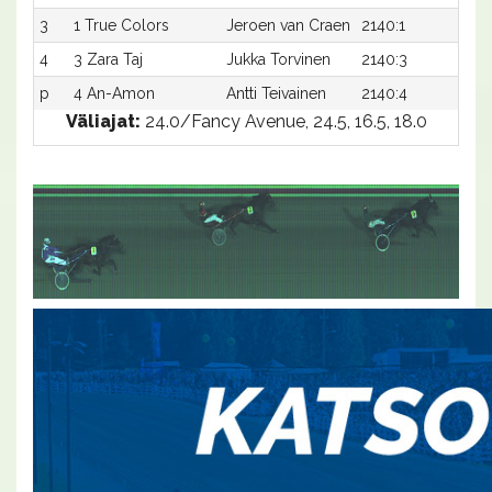
3
1 True Colors
Jeroen van Craen
2140:1
21,
4
3 Zara Taj
Jukka Torvinen
2140:3
21,5
p
4 An-Amon
Antti Teivainen
2140:4
-
Väliajat:
24.0/Fancy Avenue, 24.5, 16.5, 18.0