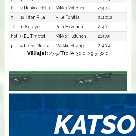
8
2 Hehkeä Hellu
Mikko Valtonen
2140:2
33,1a
9
12 Inton Rilla
Ville Tonttila
2140:12
34,5
10
11 Kesäyö
Petri Hirvonen
2140:11
43,8
hpl
9 EL Timotei
Mikko Huttunen
2140:9
-a
p
4 Liinan Muisto
Markku Elfving
2140:4
-a
Väliajat:
27.5/Trolle, 30.0, 29.5, 32.0