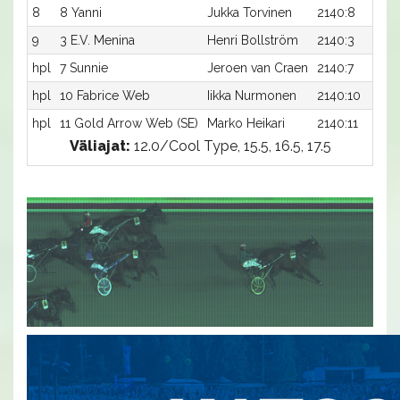
8
8 Yanni
Jukka Torvinen
2140:8
9
3 E.V. Menina
Henri Bollström
2140:3
hpl
7 Sunnie
Jeroen van Craen
2140:7
hpl
10 Fabrice Web
Iikka Nurmonen
2140:10
hpl
11 Gold Arrow Web (SE)
Marko Heikari
2140:11
Väliajat:
12.0/Cool Type, 15.5, 16.5, 17.5