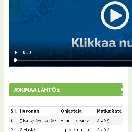
JOKIMAA LÄHTÖ 1
Sij.
Hevonen
Ohjastaja
Matka:Rata
Aik
1
5 Fancy Avenue (SE)
Hannu Torvinen
2140:5
20,
2
2 Mask Off
Tapio Perttunen
2140:2
20,