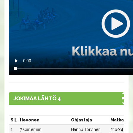
JOKIMAA LÄHTÖ 4
Sij.
Hevonen
Ohjastaja
Matka:Rat
1
7 Carleman
Hannu Torvinen
2160:4