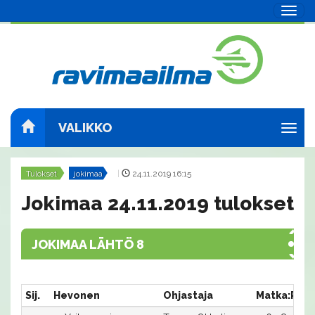
Navig
VALIKKO
Navig
Tulokset
jokimaa
|
24.11.2019 16:15
Jokimaa 24.11.2019 tulokset
JOKIMAA LÄHTÖ 8
Sij.
Hevonen
Ohjastaja
Matka:Rata