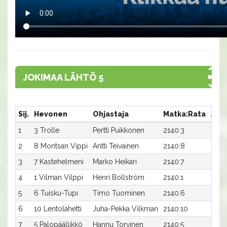
JOKIMAA LÄHTÖ 5
Sij.
Hevonen
Ohjastaja
Matka:Rata
Aika
1
3 Trolle
Pertti Puikkonen
2140:3
30,7
2
8 Montsan Vippi
Antti Teivainen
2140:8
30,8
3
7 Kastehelmeni
Marko Heikari
2140:7
31,4a
4
1 Vilman Vilppi
Henri Bollström
2140:1
32,2
5
6 Tuisku-Tupi
Timo Tuominen
2140:6
32,3
6
10 Lentolähetti
Juha-Pekka Vilkman
2140:10
32,8
7
5 Palopäällikkö
Hannu Torvinen
2140:5
32,8