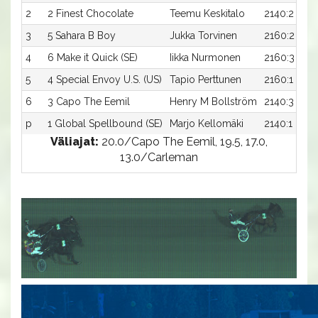
2
2 Finest Chocolate
Teemu Keskitalo
2140:2
3
5 Sahara B Boy
Jukka Torvinen
2160:2
4
6 Make it Quick (SE)
Iikka Nurmonen
2160:3
5
4 Special Envoy U.S. (US)
Tapio Perttunen
2160:1
6
3 Capo The Eemil
Henry M Bollström
2140:3
p
1 Global Spellbound (SE)
Marjo Kellomäki
2140:1
Väliajat:
20.0/Capo The Eemil, 19.5, 17.0,
13.0/Carleman