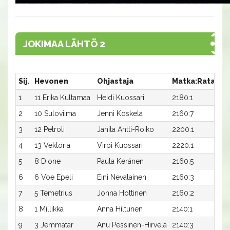
JOKIMAA LÄHTÖ 2
Sij.
Hevonen
Ohjastaja
Matka:Rata
Ai
1
11 Erika Kultamaa
Heidi Kuossari
2180:1
m3
2
10 Suloviima
Jenni Koskela
2160:7
m3
3
12 Petroli
Janita Antti-Roiko
2200:1
m3
4
13 Vektoria
Virpi Kuossari
2220:1
m3
5
8 Dione
Paula Keränen
2160:5
m3
6
6 Voe Epeli
Eini Nevalainen
2160:3
m3
7
5 Temetrius
Jonna Hottinen
2160:2
m3
8
1 Millikka
Anna Hiltunen
2140:1
m3
9
3 Jemmatar
Anu Pessinen-Hirvelä
2140:3
m3