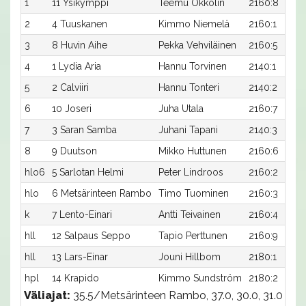
1
11 Ysikymppi
Teemu Okkolin
2160:8
2
4 Tuuskanen
Kimmo Niemelä
2160:1
3
8 Huvin Aihe
Pekka Vehviläinen
2160:5
4
1 Lydia Aria
Hannu Torvinen
2140:1
5
2 Calviiri
Hannu Tonteri
2140:2
6
10 Joseri
Juha Utala
2160:7
7
3 Saran Samba
Juhani Tapani
2140:3
8
9 Duutson
Mikko Huttunen
2160:6
hlo6
5 Sarlotan Helmi
Peter Lindroos
2160:2
hlo
6 Metsärinteen Rambo
Timo Tuominen
2160:3
k
7 Lento-Einari
Antti Teivainen
2160:4
hll
12 Salpaus Seppo
Tapio Perttunen
2160:9
hll
13 Lars-Einar
Jouni Hillbom
2180:1
hpl
14 Krapido
Kimmo Sundström
2180:2
Väliajat:
35.5/Metsärinteen Rambo, 37.0, 30.0, 31.0