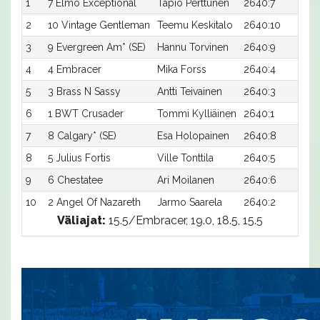
1
7 Elmo Exceptional
Tapio Perttunen
2640:7
1
2
10 Vintage Gentleman
Teemu Keskitalo
2640:10
1
3
9 Evergreen Am* (SE)
Hannu Torvinen
2640:9
18
4
4 Embracer
Mika Forss
2640:4
18
5
3 Brass N Sassy
Antti Teivainen
2640:3
18
6
1 BWT Crusader
Tommi Kylliäinen
2640:1
18
7
8 Calgary* (SE)
Esa Holopainen
2640:8
18
8
5 Julius Fortis
Ville Tonttila
2640:5
1
9
6 Chestatee
Ari Moilanen
2640:6
1
10
2 Angel Of Nazareth
Jarmo Saarela
2640:2
18
Väliajat:
15.5/Embracer, 19.0, 18.5, 15.5