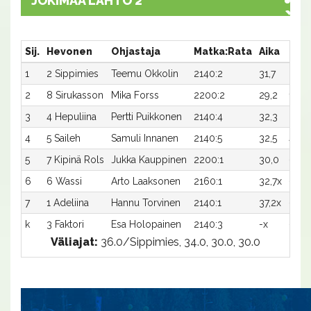
JOKIMAA LÄHTÖ 2
Sij.
Hevonen
Ohjastaja
Matka:Rata
Aika
Palk
1
2 Sippimies
Teemu Okkolin
2140:2
31,7
2 00
2
8 Sirukasson
Mika Forss
2200:2
29,2
1 00
3
4 Hepuliina
Pertti Puikkonen
2140:4
32,3
600
4
5 Saileh
Samuli Innanen
2140:5
32,5
400
5
7 Kipinä Rols
Jukka Kauppinen
2200:1
30,0
-
6
6 Wassi
Arto Laaksonen
2160:1
32,7x
-
7
1 Adeliina
Hannu Torvinen
2140:1
37,2x
-
k
3 Faktori
Esa Holopainen
2140:3
-x
-
Väliajat:
36.0/Sippimies, 34.0, 30.0, 30.0