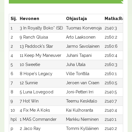
Sij.
Hevonen
Ohjastaja
Matka:Rata
1
3 In Royalty Boko* (SE)
Tuomas Korvenoja
2140:3
2
9 Ranch Qluisa
Arto Laaksonen
2160:2
2
13 Paddock's Star
Jarmo Savolainen
2160:6
4
11 Keep My Maneuver
Juhani Tapani
2160:4
5
10 Sweetie
Juha Utala
2160:3
6
8 Hope's Legacy
Ville Tonttila
2160:1
7
12 Sunnie
Jeroen van Craen
2160:5
8
5 Luna Lovegood
Joni-Petteri Irri
2140:5
9
7 Hot Win
Teemu Keskitalo
2140:7
10
4 Fix Me A Koks
Kai Kulhoranta
2140:4
hpl
1 MAS Commander
Markku Nieminen
2140:1
p
2 Jaco Ray
Tommi Kylliäinen
2140:2