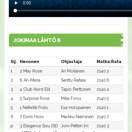
JOKIMAA LÄHTÖ 6
Sij.
Hevonen
Ohjastaja
Matka:Rata
Aik
1
2 May Rose
Ari Moilanen
2140:2
15,5
2
6 An-Maria
Santtu Raitala
2140:6
15,5
3
4 Club Nord Elit
Tapio Perttunen
2140:4
15,5
4
5 Surprise Rose
Mika Forss
2140:5
16,
5
1 Nefertiti Frido
Esa Holopainen
2140:1
16,
6
7 Doris Hoss
Markku Nieminen
2140:7
16,
p
3 Elegance Sisu (SE)
Joni-Petteri Irri
2140:3
-a