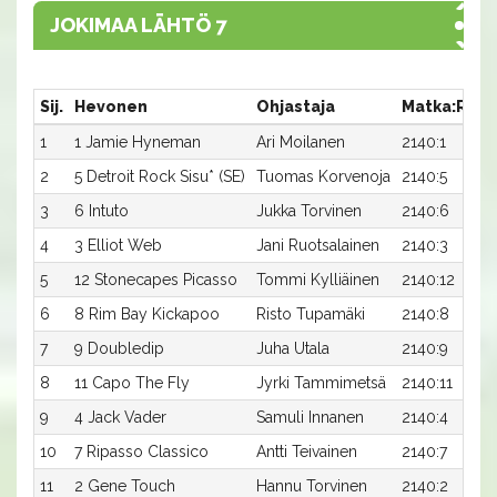
JOKIMAA LÄHTÖ 7
Sij.
Hevonen
Ohjastaja
Matka:Rata
1
1 Jamie Hyneman
Ari Moilanen
2140:1
2
5 Detroit Rock Sisu* (SE)
Tuomas Korvenoja
2140:5
3
6 Intuto
Jukka Torvinen
2140:6
4
3 Elliot Web
Jani Ruotsalainen
2140:3
5
12 Stonecapes Picasso
Tommi Kylliäinen
2140:12
6
8 Rim Bay Kickapoo
Risto Tupamäki
2140:8
7
9 Doubledip
Juha Utala
2140:9
8
11 Capo The Fly
Jyrki Tammimetsä
2140:11
9
4 Jack Vader
Samuli Innanen
2140:4
10
7 Ripasso Classico
Antti Teivainen
2140:7
11
2 Gene Touch
Hannu Torvinen
2140:2