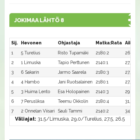
JOKIMAA LÄHTÖ 8
Sij.
Hevonen
Ohjastaja
Matka:Rata
Aika
P
1
5 Turelius
Risto Tupamäki
2180:2
26,3
2
2
1 Limuska
Tapio Perttunen
2140:1
27,9
1
3
6 Sakarin
Jarmo Saarela
2180:3
27,2
4
4 Hambo
Jani Ruotsalainen
2180:1
27,3
5
3 Huima Lento
Esa Holopainen
2140:3
29,0
-
6
7 Perusliksa
Teemu Okkolin
2180:4
31,7
-
7
2 Onnelan Viisari
Sauli Tammi
2140:2
34,3
-
Väliajat:
31.5/Limuska, 29.0/Turelius, 27.5, 26.5