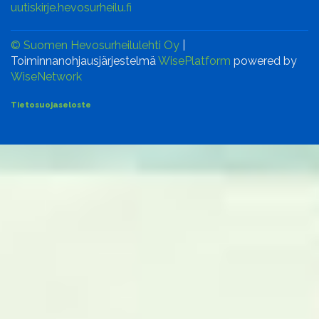
uutiskirje.hevosurheilu.fi
© Suomen Hevosurheilulehti Oy
|
Toiminnanohjausjärjestelmä
WisePlatform
powered by
WiseNetwork
Tietosuojaseloste