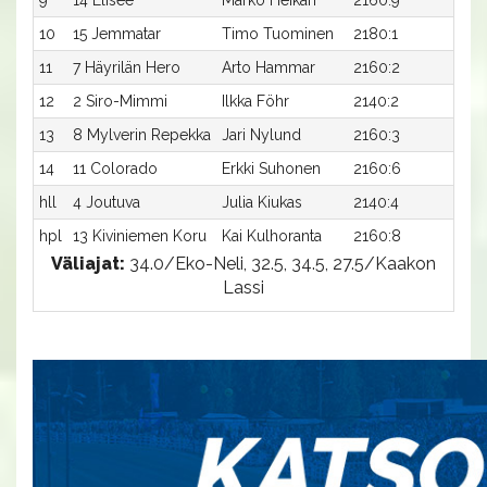
10
15 Jemmatar
Timo Tuominen
2180:1
31,1
11
7 Häyrilän Hero
Arto Hammar
2160:2
32,0
12
2 Siro-Mimmi
Ilkka Föhr
2140:2
34,0
13
8 Mylverin Repekka
Jari Nylund
2160:3
33,7
14
11 Colorado
Erkki Suhonen
2160:6
35,6
hll
4 Joutuva
Julia Kiukas
2140:4
-
hpl
13 Kiviniemen Koru
Kai Kulhoranta
2160:8
-
Väliajat:
34.0/Eko-Neli, 32.5, 34.5, 27.5/Kaakon
Lassi