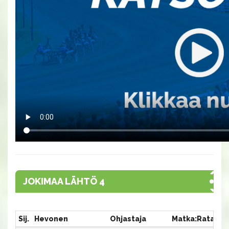
JOKIMAA LÄHTÖ 4
Sij.
Hevonen
Ohjastaja
Matka:Rata
Ai