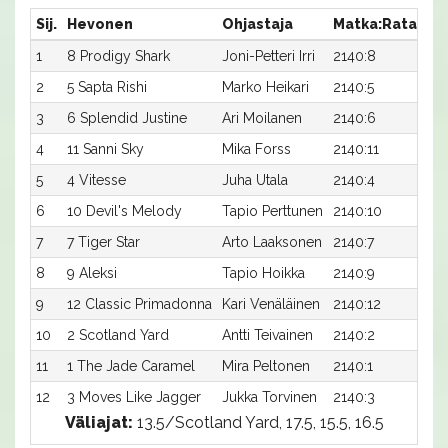
Sij.
Hevonen
Ohjastaja
Matka:Rata
Ai
1
8 Prodigy Shark
Joni-Petteri Irri
2140:8
16,
2
5 Sapta Rishi
Marko Heikari
2140:5
16,
3
6 Splendid Justine
Ari Moilanen
2140:6
17,
4
11 Sanni Sky
Mika Forss
2140:11
17,
5
4 Vitesse
Juha Utala
2140:4
17,
6
10 Devil's Melody
Tapio Perttunen
2140:10
17,
7
7 Tiger Star
Arto Laaksonen
2140:7
17,
8
9 Aleksi
Tapio Hoikka
2140:9
17,
9
12 Classic Primadonna
Kari Venäläinen
2140:12
17,
10
2 Scotland Yard
Antti Teivainen
2140:2
17,
11
1 The Jade Caramel
Mira Peltonen
2140:1
17,
12
3 Moves Like Jagger
Jukka Torvinen
2140:3
17,
Väliajat:
13.5/Scotland Yard, 17.5, 15.5, 16.5