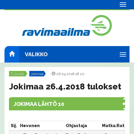
Navig
VALIKKO
Navig
Tulokset
jokimaa
|
26.04.2018 18:20
Jokimaa 26.4.2018 tulokset
JOKIMAA LÄHTÖ 10
Sij.
Hevonen
Ohjastaja
Matka:Rata
A