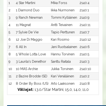
1
4 Star Martini
Mika Forss
2140:4
13
2
1 Diamond Duo
Iikka Nurmonen
2140:1
14,
3
9 Ranch Newman
Tommi Kylliäinen
2140:9
14
4
11 Magnat
Antti Teivainen
2140:11
14
5
7 Sylvie De Vie
Tapio Perttunen
2140:7
14
6
12 Joe Di Maggio
Kari Rosimo
2140:12
14
7
6 All In
Jani Ruotsalainen
2140:6
14
8
5 Whole Lotta Love
Hannu Torvinen
2140:5
15
9
3 Laurila's Denethor
Santtu Raitala
2140:3
15,
10
10 MAS Archie
Jukka Torvinen
2140:10
15
11
2 Bazire Brodde (SE)
Kari Venäläinen
2140:2
15
12
8 Order By Boss (US)
Arto Laaksonen
2140:8
16
Väliajat:
13.0/Star Martini, 15.0, 14.0, 11.0