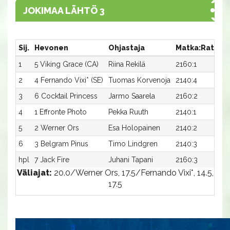
JOKIMAA LÄHTÖ 3
Sij.
Hevonen
Ohjastaja
Matka:Rata
A
1
5 Viking Grace (CA)
Riina Rekilä
2160:1
1
2
4 Fernando Vixi* (SE)
Tuomas Korvenoja
2140:4
1
3
6 Cocktail Princess
Jarmo Saarela
2160:2
15
4
1 Effronte Photo
Pekka Ruuth
2140:1
1
5
2 Werner Ors
Esa Holopainen
2140:2
17
6
3 Belgram Pinus
Timo Lindgren
2140:3
17
hpl
7 Jack Fire
Juhani Tapani
2160:3
-
Väliajat:
20.0/Werner Ors, 17.5/Fernando Vixi*, 14.5,
17.5