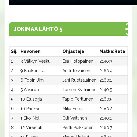
JOKIMAA LÄHTÖ 5
Sij.
Hevonen
Ohjastaja
Matka:Rata
Aik
1
3 Välkyn Vesku
Esa Holopainen
2140:3
31,2
2
9 Kaakon Lassi
Antti Teivainen
2160:4
30,4
3
6 Topin Jimi
Jani Ruotsalainen
2160:1
31,1
4
5 Alvaron
Tommi Kylliäinen
2140:5
32,3
5
10 Etusorja
Tapio Perttunen
2160:5
31,6
6
16 Packer
Mika Forss
2180:2
30,7
7
1 Eko-Neli
Olli Vaittinen
2140:1
32,4
8
12 Vireetuli
Pertti Puikkonen
2160:7
31,6
9
14 Elisee
Marko Heikari
2160:9
31,9