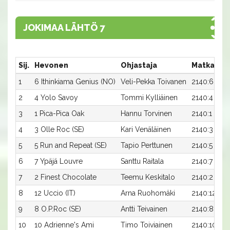
JOKIMAA LÄHTÖ 7
Sij.
Hevonen
Ohjastaja
Matka:Ra
1
6 Ithinkiama Genius (NO)
Veli-Pekka Toivanen
2140:6
2
4 Yolo Savoy
Tommi Kylliäinen
2140:4
3
1 Pica-Pica Oak
Hannu Torvinen
2140:1
4
3 Olle Roc (SE)
Kari Venäläinen
2140:3
5
5 Run and Repeat (SE)
Tapio Perttunen
2140:5
6
7 Ypäjä Louvre
Santtu Raitala
2140:7
7
2 Finest Chocolate
Teemu Keskitalo
2140:2
8
12 Uccio (IT)
Arna Ruohomäki
2140:12
9
8 O.P.Roc (SE)
Antti Teivainen
2140:8
10
10 Adrienne's Ami
Timo Toiviainen
2140:10