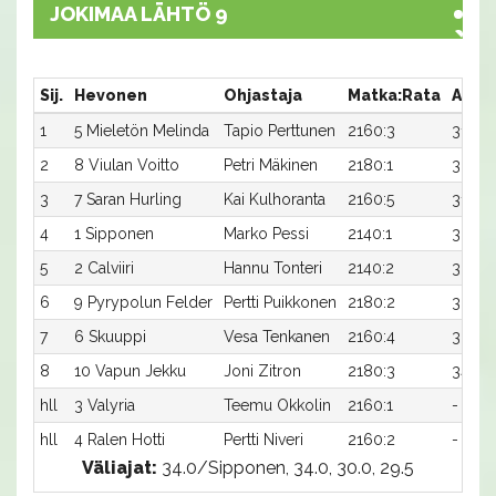
JOKIMAA LÄHTÖ 9
Sij.
Hevonen
Ohjastaja
Matka:Rata
Aika
1
5 Mieletön Melinda
Tapio Perttunen
2160:3
31,0
2
8 Viulan Voitto
Petri Mäkinen
2180:1
30,2
3
7 Saran Hurling
Kai Kulhoranta
2160:5
31,3
4
1 Sipponen
Marko Pessi
2140:1
32,2
5
2 Calviiri
Hannu Tonteri
2140:2
32,3
6
9 Pyrypolun Felder
Pertti Puikkonen
2180:2
30,6
7
6 Skuuppi
Vesa Tenkanen
2160:4
32,9
8
10 Vapun Jekku
Joni Zitron
2180:3
34,5
hll
3 Valyria
Teemu Okkolin
2160:1
-
hll
4 Ralen Hotti
Pertti Niveri
2160:2
-
Väliajat:
34.0/Sipponen, 34.0, 30.0, 29.5