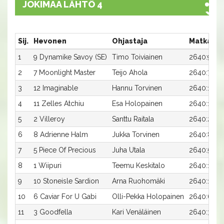
JOKIMAA LÄHTÖ 4
Sij.
Hevonen
Ohjastaja
Matka:Ra
1
9 Dynamike Savoy (SE)
Timo Toiviainen
2640:9
2
7 Moonlight Master
Teijo Ahola
2640:7
3
12 Imaginable
Hannu Torvinen
2640:12
4
11 Zelles Atchiu
Esa Holopainen
2640:11
5
2 Villeroy
Santtu Raitala
2640:2
6
8 Adrienne Halm
Jukka Torvinen
2640:8
7
5 Piece Of Precious
Juha Utala
2640:5
8
1 Wiipuri
Teemu Keskitalo
2640:1
9
10 Stoneisle Sardion
Arna Ruohomäki
2640:10
10
6 Caviar For U Gabi
Olli-Pekka Holopainen
2640:6
11
3 Goodfella
Kari Venäläinen
2640:3