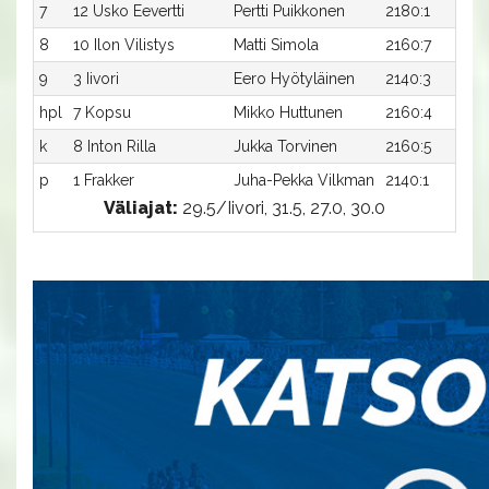
7
12 Usko Eevertti
Pertti Puikkonen
2180:1
8
10 Ilon Vilistys
Matti Simola
2160:7
9
3 Iivori
Eero Hyötyläinen
2140:3
hpl
7 Kopsu
Mikko Huttunen
2160:4
k
8 Inton Rilla
Jukka Torvinen
2160:5
p
1 Frakker
Juha-Pekka Vilkman
2140:1
Väliajat:
29.5/Iivori, 31.5, 27.0, 30.0