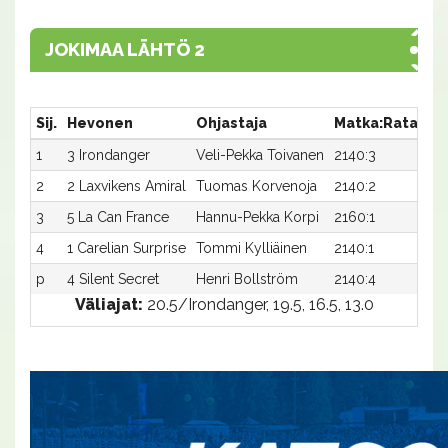
JOKIMAA LÄHTÖ 2
Sij.
Hevonen
Ohjastaja
Matka:Rata
Ai
1
3 Irondanger
Veli-Pekka Toivanen
2140:3
16
2
2 Laxvikens Amiral
Tuomas Korvenoja
2140:2
17,
3
5 La Can France
Hannu-Pekka Korpi
2160:1
17,
4
1 Carelian Surprise
Tommi Kylliäinen
2140:1
17,
p
4 Silent Secret
Henri Bollström
2140:4
-
Väliajat:
20.5/Irondanger, 19.5, 16.5, 13.0