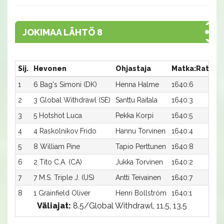
JOKIMAA LÄHTÖ 8
Sij.
Hevonen
Ohjastaja
Matka:Rata
A
1
6 Bag's Simoni (DK)
Henna Halme
1640:6
1
2
3 Global Withdrawl (SE)
Santtu Raitala
1640:3
1
3
5 Hotshot Luca
Pekka Korpi
1640:5
1
4
4 Raskolnikov Frido
Hannu Torvinen
1640:4
1
5
8 William Pine
Tapio Perttunen
1640:8
1
6
2 Tito C.A. (CA)
Jukka Torvinen
1640:2
1
7
7 M.S. Triple J. (US)
Antti Teivainen
1640:7
1
8
1 Grainfield Oliver
Henri Bollström
1640:1
1
Väliajat:
8.5/Global Withdrawl, 11.5, 13.5