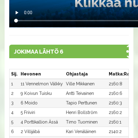
JOKIMAA LÄHTÖ 6
Sij.
Hevonen
Ohjastaja
Matka:Rata
1
11 Vennelmon Välkky
Ville Mikkanen
2160:8
2
9 Koivun Tuisku
Antti Teivainen
2160:6
3
6 Moido
Tapio Perttunen
2160:3
4
5 Friiviri
Henri Bollström
2160:2
5
4 Porttikallion Ässä
Timo Tuominen
2160:1
6
2 Villijäbä
Kari Venäläinen
2140:2