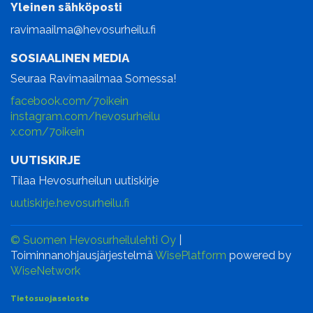
Yleinen sähköposti
ravimaailma@hevosurheilu.fi
SOSIAALINEN MEDIA
Seuraa Ravimaailmaa Somessa!
facebook.com/7oikein
instagram.com/hevosurheilu
x.com/7oikein
UUTISKIRJE
Tilaa Hevosurheilun uutiskirje
uutiskirje.hevosurheilu.fi
© Suomen Hevosurheilulehti Oy
|
Toiminnanohjausjärjestelmä
WisePlatform
powered by
WiseNetwork
Tietosuojaseloste