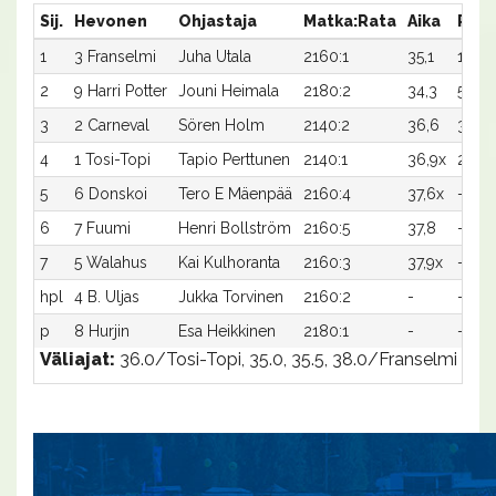
Sij.
Hevonen
Ohjastaja
Matka:Rata
Aika
Palk
1
3 Franselmi
Juha Utala
2160:1
35,1
1 00
2
9 Harri Potter
Jouni Heimala
2180:2
34,3
500
3
2 Carneval
Sören Holm
2140:2
36,6
300
4
1 Tosi-Topi
Tapio Perttunen
2140:1
36,9x
200
5
6 Donskoi
Tero E Mäenpää
2160:4
37,6x
-
6
7 Fuumi
Henri Bollström
2160:5
37,8
-
7
5 Walahus
Kai Kulhoranta
2160:3
37,9x
-
hpl
4 B. Uljas
Jukka Torvinen
2160:2
-
-
p
8 Hurjin
Esa Heikkinen
2180:1
-
-
Väliajat:
36.0/Tosi-Topi, 35.0, 35.5, 38.0/Franselmi