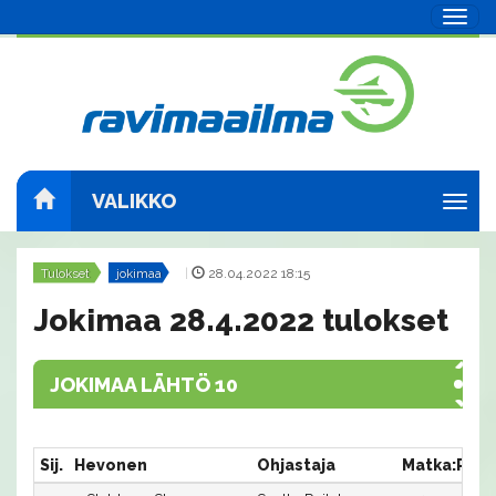
Navig
VALIKKO
Navig
Tulokset
jokimaa
|
28.04.2022 18:15
Jokimaa 28.4.2022 tulokset
JOKIMAA LÄHTÖ 10
Sij.
Hevonen
Ohjastaja
Matka:Rata