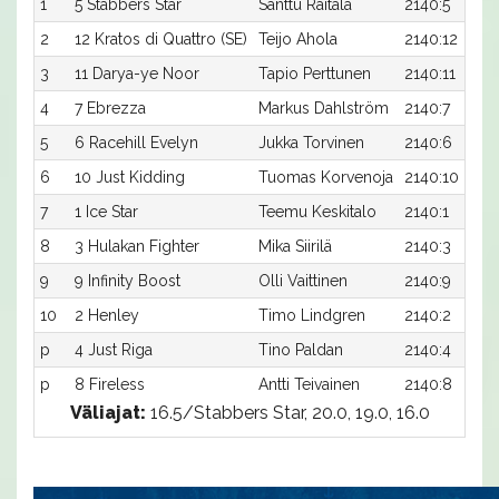
1
5 Stabbers Star
Santtu Raitala
2140:5
2
12 Kratos di Quattro (SE)
Teijo Ahola
2140:12
3
11 Darya-ye Noor
Tapio Perttunen
2140:11
4
7 Ebrezza
Markus Dahlström
2140:7
5
6 Racehill Evelyn
Jukka Torvinen
2140:6
6
10 Just Kidding
Tuomas Korvenoja
2140:10
7
1 Ice Star
Teemu Keskitalo
2140:1
8
3 Hulakan Fighter
Mika Siirilä
2140:3
9
9 Infinity Boost
Olli Vaittinen
2140:9
10
2 Henley
Timo Lindgren
2140:2
p
4 Just Riga
Tino Paldan
2140:4
p
8 Fireless
Antti Teivainen
2140:8
Väliajat:
16.5/Stabbers Star, 20.0, 19.0, 16.0