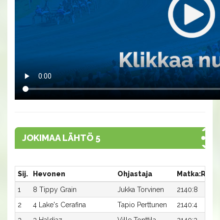
JOKIMAA LÄHTÖ 5
Sij.
Hevonen
Ohjastaja
Matka:Rata
1
8 Tippy Grain
Jukka Torvinen
2140:8
2
4 Lake's Cerafina
Tapio Perttunen
2140:4
3
3 Haldiaz
Ville Tonttila
2140:3