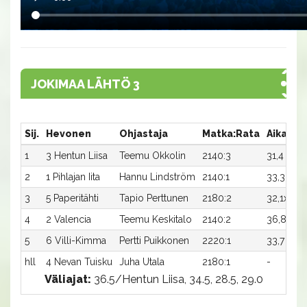
JOKIMAA LÄHTÖ 3
Sij.
Hevonen
Ohjastaja
Matka:Rata
Aika
P
1
3 Hentun Liisa
Teemu Okkolin
2140:3
31,4
2
2
1 Pihlajan Iita
Hannu Lindström
2140:1
33,3
1
3
5 Paperitähti
Tapio Perttunen
2180:2
32,1x
6
4
2 Valencia
Teemu Keskitalo
2140:2
36,8x
4
5
6 Villi-Kimma
Pertti Puikkonen
2220:1
33,7
-
hll
4 Nevan Tuisku
Juha Utala
2180:1
-
-
Väliajat:
36.5/Hentun Liisa, 34.5, 28.5, 29.0