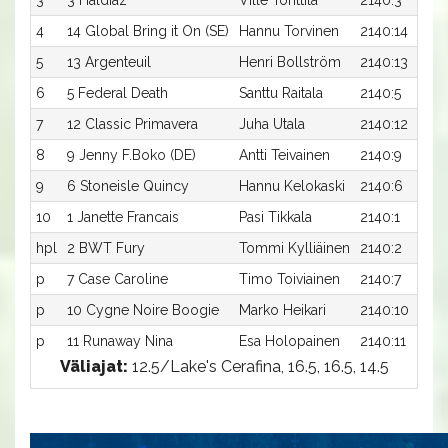
4
14 Global Bring it On (SE)
Hannu Torvinen
2140:14
5
13 Argenteuil
Henri Bollström
2140:13
6
5 Federal Death
Santtu Raitala
2140:5
7
12 Classic Primavera
Juha Utala
2140:12
8
9 Jenny F.Boko (DE)
Antti Teivainen
2140:9
9
6 Stoneisle Quincy
Hannu Kelokaski
2140:6
10
1 Janette Francais
Pasi Tikkala
2140:1
hpl
2 BWT Fury
Tommi Kylliäinen
2140:2
p
7 Case Caroline
Timo Toiviainen
2140:7
p
10 Cygne Noire Boogie
Marko Heikari
2140:10
p
11 Runaway Nina
Esa Holopainen
2140:11
Väliajat:
12.5/Lake's Cerafina, 16.5, 16.5, 14.5