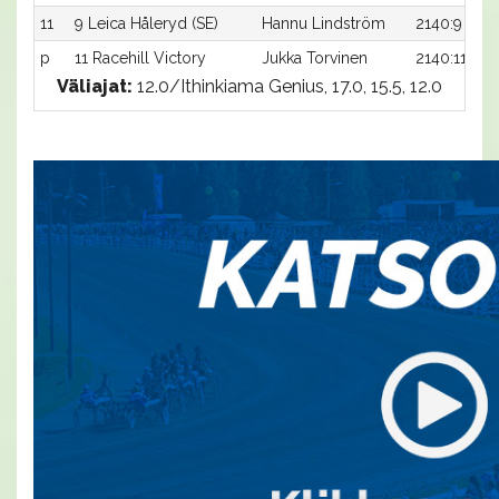
11
9 Leica Håleryd (SE)
Hannu Lindström
2140:9
p
11 Racehill Victory
Jukka Torvinen
2140:11
Väliajat:
12.0/Ithinkiama Genius, 17.0, 15.5, 12.0