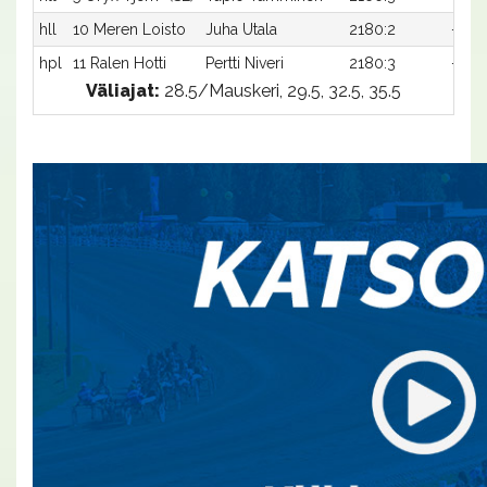
hll
10 Meren Loisto
Juha Utala
2180:2
-
hpl
11 Ralen Hotti
Pertti Niveri
2180:3
-
Väliajat:
28.5/Mauskeri, 29.5, 32.5, 35.5