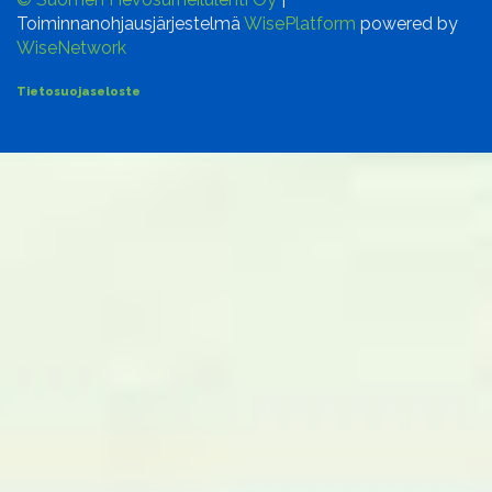
Toiminnanohjausjärjestelmä
WisePlatform
powered by
WiseNetwork
Tietosuojaseloste