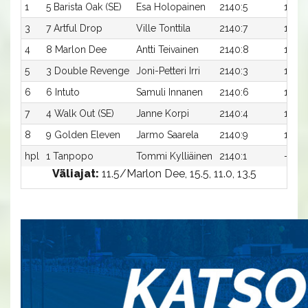
1
5 Barista Oak (SE)
Esa Holopainen
2140:5
13,8a
3
7 Artful Drop
Ville Tonttila
2140:7
14,1a
4
8 Marlon Dee
Antti Teivainen
2140:8
14,1a
5
3 Double Revenge
Joni-Petteri Irri
2140:3
14,2a
6
6 Intuto
Samuli Innanen
2140:6
14,3a
7
4 Walk Out (SE)
Janne Korpi
2140:4
14,4a
8
9 Golden Eleven
Jarmo Saarela
2140:9
14,5a
hpl
1 Tanpopo
Tommi Kylliäinen
2140:1
-a
Väliajat:
11.5/Marlon Dee, 15.5, 11.0, 13.5