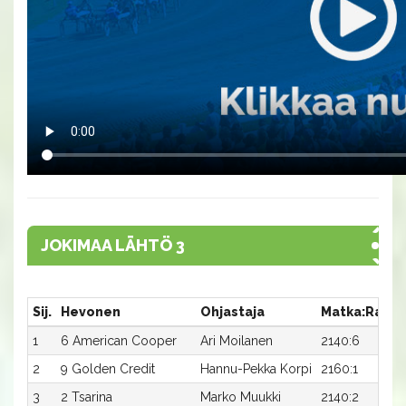
JOKIMAA LÄHTÖ 3
Sij.
Hevonen
Ohjastaja
Matka:Rata
1
6 American Cooper
Ari Moilanen
2140:6
2
9 Golden Credit
Hannu-Pekka Korpi
2160:1
3
2 Tsarina
Marko Muukki
2140:2