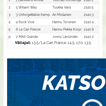
2
5 Wiliam Way
Tuukka Varis
2140:5
3
3 Unforgettable Kemp
Ari Moilanen
2140:3
4
4 Rock Vice
Hannu Torvinen
2140:4
5
6 La Can France
Hannu-Pekka Korpi
2140:6
p
2 MAS Grande
Jonny Länsimäki
2140:2
Väliajat:
13.5/La Can France, 14.5, 17.0, 13.5