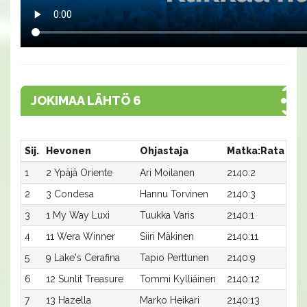
JOKIMAA LÄHTÖ 6
Sij.
Hevonen
Ohjastaja
Matka:Rata
Aik
1
2 Ypäjä Oriente
Ari Moilanen
2140:2
15,
2
3 Condesa
Hannu Torvinen
2140:3
15,
3
1 My Way Luxi
Tuukka Varis
2140:1
15,
4
11 Wera Winner
Siiri Mäkinen
2140:11
15,
5
9 Lake's Cerafina
Tapio Perttunen
2140:9
15,
6
12 Sunlit Treasure
Tommi Kylliäinen
2140:12
15,
7
13 Hazella
Marko Heikari
2140:13
16,