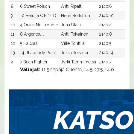
8
6 Sweet Poison
Antti Ripatti
2140:6
16,
9
10 Betulla C.R.* (IT)
Henri Bollström
2140:10
16,
10
4 Quick No Trouble
Juha Utala
2140:4
16,
11
8 Argenteuil
Antti Teivainen
2140:8
16,
12
5 Haldiaz
Ville Tonttila
2140:5
16,
13
14 Rhapsody Point
Jukka Torvinen
2140:14
18,
k
7 Bean Fighter
Jyrki Tammimetsä
2140:7
-ax
Väliajat:
11.5/Ypäjä Oriente, 14.5, 17.5, 14.0