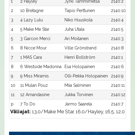
1
2 Hayley
Jyrki Tammimetsä
2140:2
2
10 Bretagne
Tapio Perttunen
2140:10
3
4 Lazy Lulu
Niko Huuskola
2140:4
4
5 Make Me Star
Juha Utala
2140:5
5
3 Garcon Merci
Ari Moilanen
2140:3
6
8 Nicce Mour
Ville Grönstrand
2140:8
7
1 MAS Cara
Henri Bollström
2140:1
8
6 Westside Madonna
Esa Holopainen
2140:6
9
9 Miss Miramis
Olli-Pekka Holopainen
2140:9
10
11 Mulan Pouz
Miia Salminen
2140:11
11
12 Amandasine
Jukka Torvinen
2140:12
p
7 To Do
Jarmo Saarela
2140:7
Väliajat:
13.0/Make Me Star, 16.0/Hayley, 16.5, 12.0