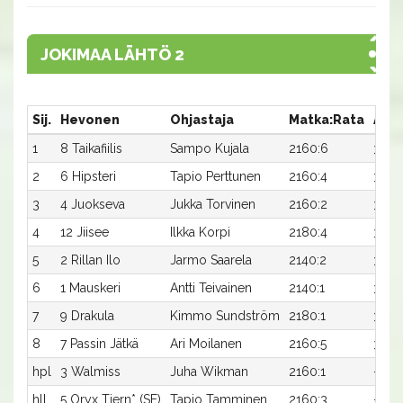
JOKIMAA LÄHTÖ 2
Sij.
Hevonen
Ohjastaja
Matka:Rata
Aika
1
8 Taikafiilis
Sampo Kujala
2160:6
31,5x
2
6 Hipsteri
Tapio Perttunen
2160:4
31,9
3
4 Juokseva
Jukka Torvinen
2160:2
31,9
4
12 Jiisee
Ilkka Korpi
2180:4
31,7
5
2 Rillan Ilo
Jarmo Saarela
2140:2
33,8
6
1 Mauskeri
Antti Teivainen
2140:1
35,1
7
9 Drakula
Kimmo Sundström
2180:1
33,3
8
7 Passin Jätkä
Ari Moilanen
2160:5
35,7x
hpl
3 Walmiss
Juha Wikman
2160:1
-
hll
5 Oryx Tjern* (SE)
Tapio Tamminen
2160:3
-