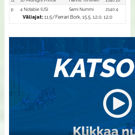
11
10 Midnight Prince
Hannu Torvinen
2140:10
p
4 Notable (US)
Sami Nummi
2140:4
Väliajat:
11.5/Ferrari Bork, 15.5, 12.0, 12.0