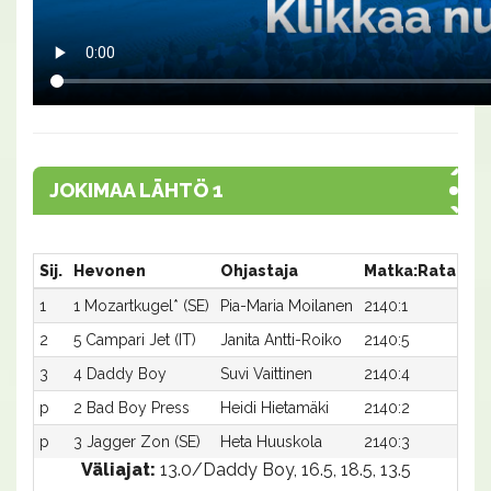
JOKIMAA LÄHTÖ 1
Sij.
Hevonen
Ohjastaja
Matka:Rata
Ai
1
1 Mozartkugel* (SE)
Pia-Maria Moilanen
2140:1
m1
2
5 Campari Jet (IT)
Janita Antti-Roiko
2140:5
m1
3
4 Daddy Boy
Suvi Vaittinen
2140:4
m1
p
2 Bad Boy Press
Heidi Hietamäki
2140:2
m-
p
3 Jagger Zon (SE)
Heta Huuskola
2140:3
m-
Väliajat:
13.0/Daddy Boy, 16.5, 18.5, 13.5