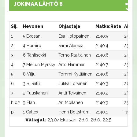
JOKIMAA LÄHTÖ 8
Sij.
Hevonen
Ohjastaja
Matka:Rata
Aika
1
5 Ekosan
Esa Holopainen
2140:5
25,4a
2
4 Humiro
Sami Alamaa
2140:4
25,7a
3
6 Tähtisekki
Terho Rautiainen
2140:6
25,7a
4
7 Mellun Myrsky
Arto Hammar
2140:7
25,9a
5
8 Vilju
Tommi Kylliäinen
2140:8
26,1ax
6
3 B. Riitu
Jukka Torvinen
2140:3
26,1a
7
2 Tuuskanen
Antti Teivainen
2140:2
26,5a
hlo2
9 Elan
Ari Moilanen
2140:9
25,5a
p
1 Callex
Henri Bollström
2140:1
-a
Väliajat:
23.0/Ekosan, 26.0, 26.0, 22.5