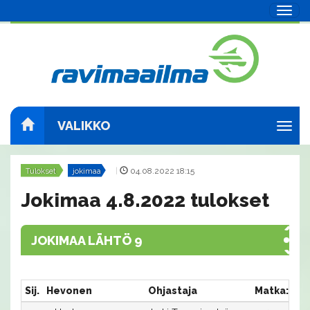
Navig
VALIKKO
Navig
Tulokset
jokimaa
|
04.08.2022 18:15
Jokimaa 4.8.2022 tulokset
JOKIMAA LÄHTÖ 9
Sij.
Hevonen
Ohjastaja
Matka:Rat