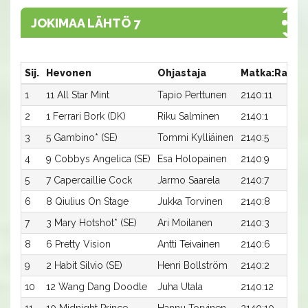
JOKIMAA LÄHTÖ 7
Sij.
Hevonen
Ohjastaja
Matka:Rata
1
11 All Star Mint
Tapio Perttunen
2140:11
2
1 Ferrari Bork (DK)
Riku Salminen
2140:1
3
5 Gambino* (SE)
Tommi Kylliäinen
2140:5
4
9 Cobbys Angelica (SE)
Esa Holopainen
2140:9
5
7 Capercaillie Cock
Jarmo Saarela
2140:7
6
8 Qiulius On Stage
Jukka Torvinen
2140:8
7
3 Mary Hotshot* (SE)
Ari Moilanen
2140:3
8
6 Pretty Vision
Antti Teivainen
2140:6
9
2 Habit Silvio (SE)
Henri Bollström
2140:2
10
12 Wang Dang Doodle
Juha Utala
2140:12