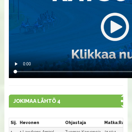
JOKIMAA LÄHTÖ 4
Sij.
Hevonen
Ohjastaja
Matka:Rata
1
1 Laxvikens Amiral
Tuomas Korvenoja
2140:1