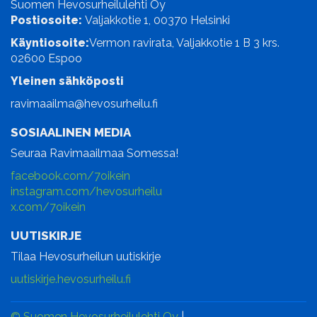
Suomen Hevosurheilulehti Oy
Postiosoite:
Valjakkotie 1, 00370 Helsinki
Käyntiosoite:
Vermon ravirata, Valjakkotie 1 B 3 krs.
02600 Espoo
Yleinen sähköposti
ravimaailma@hevosurheilu.fi
SOSIAALINEN MEDIA
Seuraa Ravimaailmaa Somessa!
facebook.com/7oikein
instagram.com/hevosurheilu
x.com/7oikein
UUTISKIRJE
Tilaa Hevosurheilun uutiskirje
uutiskirje.hevosurheilu.fi
© Suomen Hevosurheilulehti Oy
|