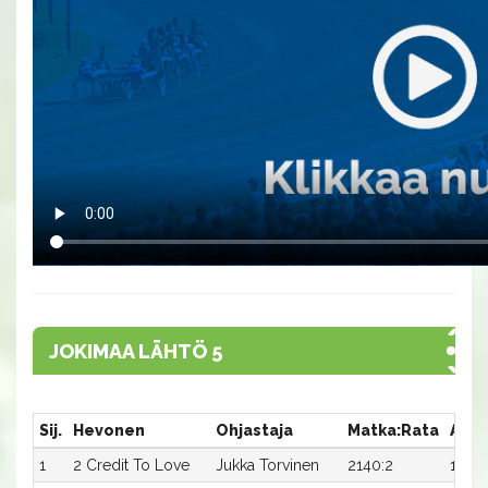
JOKIMAA LÄHTÖ 5
Sij.
Hevonen
Ohjastaja
Matka:Rata
Aika
1
2 Credit To Love
Jukka Torvinen
2140:2
13,8a