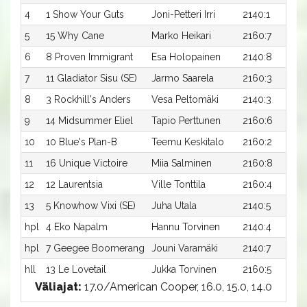
4
1 Show Your Guts
Joni-Petteri Irri
2140:1
5
15 Why Cane
Marko Heikari
2160:7
6
8 Proven Immigrant
Esa Holopainen
2140:8
7
11 Gladiator Sisu (SE)
Jarmo Saarela
2160:3
8
3 Rockhill's Anders
Vesa Peltomäki
2140:3
9
14 Midsummer Eliel
Tapio Perttunen
2160:6
10
10 Blue's Plan-B
Teemu Keskitalo
2160:2
11
16 Unique Victoire
Miia Salminen
2160:8
12
12 Laurentsia
Ville Tonttila
2160:4
13
5 Knowhow Vixi (SE)
Juha Utala
2140:5
hpl
4 Eko Napalm
Hannu Torvinen
2140:4
hpl
7 Geegee Boomerang
Jouni Varamäki
2140:7
hll
13 Le Lovetail
Jukka Torvinen
2160:5
Väliajat:
17.0/American Cooper, 16.0, 15.0, 14.0