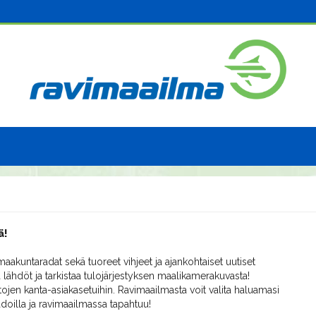
ä!
aakuntaradat sekä tuoreet vihjeet ja ajankohtaiset uutiset
 lähdöt ja tarkistaa tulojärjestyksen maalikamerakuvasta!
ojen kanta-asiakasetuihin. Ravimaailmasta voit valita haluamasi
radoilla ja ravimaailmassa tapahtuu!