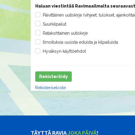
Haluan viestintää Ravimaailmalta seuraavast
Päivittäinen uutiskirje (vihjeet, tulokset, ajankohta
Suurkilpailut
Ratakohtainen uutiskirje
Ilmoituksia uusista eduista ja kilpailuista
Hyväksyn käyttöehdot
Rekisteröidy
Rekisteriseloste
TÄYTTÄ RAVIA
JOKA PÄIVÄ
!