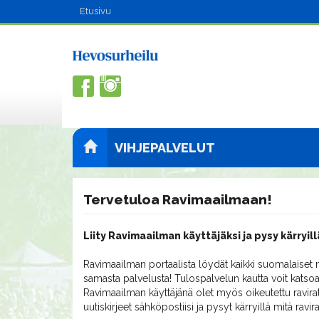
Etusivu
VIHJEPALVELUT
Tervetuloa Ravimaailmaan!
Liity Ravimaailman käyttäjäksi ja pysy kärryill
Ravimaailman portaalista löydät kaikki suomalaiset m
samasta palvelusta! Tulospalvelun kautta voit katsoa
Ravimaailman käyttäjänä olet myös oikeutettu ravirat
uutiskirjeet sähköpostiisi ja pysyt kärryillä mitä ravi