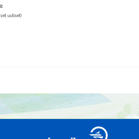
i:
iset uutiset)