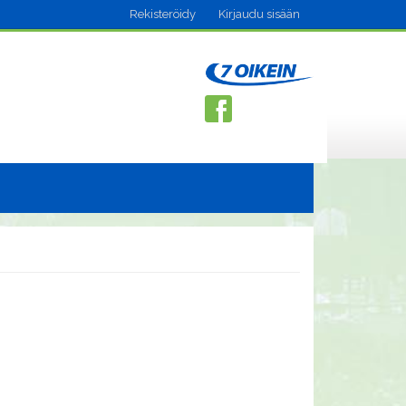
Rekisteröidy
Kirjaudu sisään