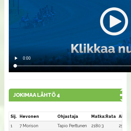
JOKIMAA LÄHTÖ 4
Sij.
Hevonen
Ohjastaja
Matka:Rata
Aika
1
7 Morison
Tapio Perttunen
2180:3
25,2