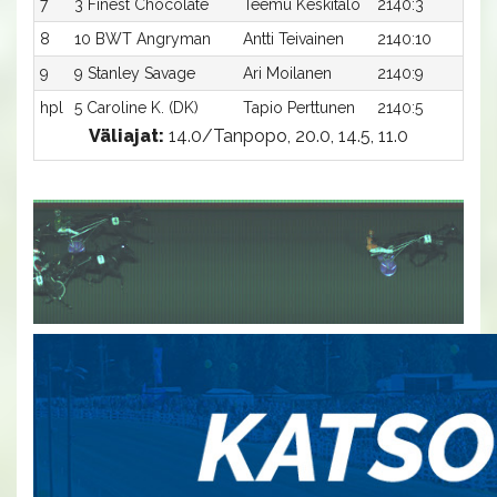
7
3 Finest Chocolate
Teemu Keskitalo
2140:3
16
8
10 BWT Angryman
Antti Teivainen
2140:10
16
9
9 Stanley Savage
Ari Moilanen
2140:9
17
hpl
5 Caroline K. (DK)
Tapio Perttunen
2140:5
-a
Väliajat:
14.0/Tanpopo, 20.0, 14.5, 11.0