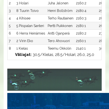
2
3 Holari
Juha Jalonen
2160:2
26,3
3
8 Tuurin Toivo
Henri Bollström
2180:4
25,6
4
4 Kihisee
Terho Rautiainen
2160:3
26,5
5
5 Piispalan Santeri
Pertti Puikkonen
2180:1
26,9x
6
6 Herra Heinämies
Antti Ojanperä
2180:2
27,0x
7
2 Virin Eko
Tero Ahovuori
2160:1
28,8
8
1 Kielas
Teemu Okkolin
2140:1
30,2
Väliajat:
30.5/Kielas, 28.5/Holari, 26.0, 25.0