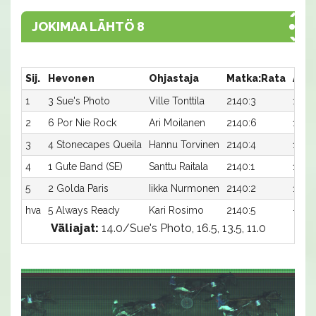
JOKIMAA LÄHTÖ 8
Sij.
Hevonen
Ohjastaja
Matka:Rata
Aika
1
3 Sue's Photo
Ville Tonttila
2140:3
14,2a
2
6 Por Nie Rock
Ari Moilanen
2140:6
14,3a
3
4 Stonecapes Queila
Hannu Torvinen
2140:4
14,6a
4
1 Gute Band (SE)
Santtu Raitala
2140:1
14,7a
5
2 Golda Paris
Iikka Nurmonen
2140:2
14,8a
hva
5 Always Ready
Kari Rosimo
2140:5
-a
Väliajat:
14.0/Sue's Photo, 16.5, 13.5, 11.0