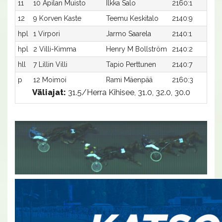
11
10 Apilan Muisto
Ilkka Salo
2160:1
3
12
9 Korven Kaste
Teemu Keskitalo
2140:9
3
hpl
1 Virpori
Jarmo Saarela
2140:1
-
hpl
2 Villi-Kimma
Henry M Bollström
2140:2
-
hll
7 Lillin Villi
Tapio Perttunen
2140:7
-
p
12 Moimoi
Rami Mäenpää
2160:3
-
Väliajat:
31.5/Herra Kihisee, 31.0, 32.0, 30.0