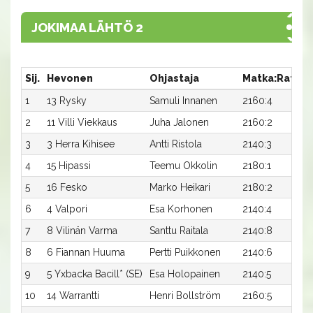
JOKIMAA LÄHTÖ 2
Sij.
Hevonen
Ohjastaja
Matka:Rata
1
13 Rysky
Samuli Innanen
2160:4
3
2
11 Villi Viekkaus
Juha Jalonen
2160:2
3
3 Herra Kihisee
Antti Ristola
2140:3
3
4
15 Hipassi
Teemu Okkolin
2180:1
3
5
16 Fesko
Marko Heikari
2180:2
3
6
4 Valpori
Esa Korhonen
2140:4
3
7
8 Vilinän Varma
Santtu Raitala
2140:8
3
8
6 Fiannan Huuma
Pertti Puikkonen
2140:6
3
9
5 Yxbacka Bacill* (SE)
Esa Holopainen
2140:5
10
14 Warrantti
Henri Bollström
2160:5
3