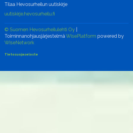
Tilaa Hevosurheilun uutiskirje
uutiskirje.hevosurheilu.fi
© Suomen Hevosurheilulehti Oy
|
Toiminnanohjausjärjestelmä
WisePlatform
powered by
WiseNetwork
Tietosuojaseloste