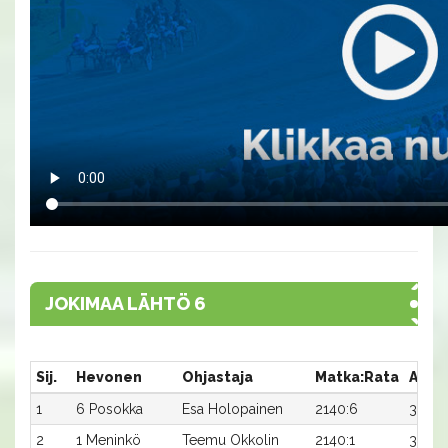
JOKIMAA LÄHTÖ 6
Sij.
Hevonen
Ohjastaja
Matka:Rata
Aika
1
6 Posokka
Esa Holopainen
2140:6
31,6
2
1 Meninkö
Teemu Okkolin
2140:1
31,6x