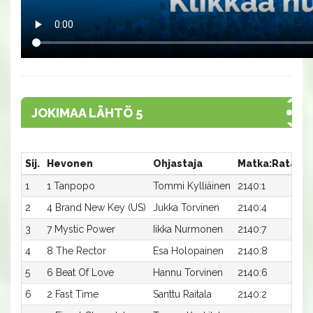
JOKIMAA LÄHTÖ 5
Sij.
Hevonen
Ohjastaja
Matka:Rata
A
1
1 Tanpopo
Tommi Kylliäinen
2140:1
16
2
4 Brand New Key (US)
Jukka Torvinen
2140:4
16
3
7 Mystic Power
Iikka Nurmonen
2140:7
16
4
8 The Rector
Esa Holopainen
2140:8
16
5
6 Beat Of Love
Hannu Torvinen
2140:6
16
6
2 Fast Time
Santtu Raitala
2140:2
16