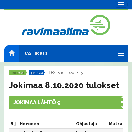
Navig
VALIKKO
Navig
Tulokset
jokimaa
|
08.10.2020 18:15
Jokimaa 8.10.2020 tulokset
JOKIMAA LÄHTÖ 9
Sij.
Hevonen
Ohjastaja
Matka:Rat