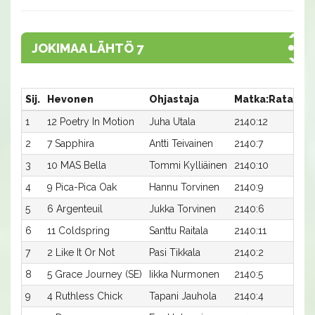
JOKIMAA LÄHTÖ 7
Sij.
Hevonen
Ohjastaja
Matka:Rata
Ai
1
12 Poetry In Motion
Juha Utala
2140:12
15,
2
7 Sapphira
Antti Teivainen
2140:7
15,
3
10 MAS Bella
Tommi Kylliäinen
2140:10
15,
4
9 Pica-Pica Oak
Hannu Torvinen
2140:9
15,
5
6 Argenteuil
Jukka Torvinen
2140:6
15,
6
11 Coldspring
Santtu Raitala
2140:11
15,
7
2 Like It Or Not
Pasi Tikkala
2140:2
15,
8
5 Grace Journey (SE)
Iikka Nurmonen
2140:5
16,
9
4 Ruthless Chick
Tapani Jauhola
2140:4
16,