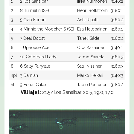
1
2 Ilos Sansibar
Iikka Nurmonen
3140:2
2
8 Turmalin (SE)
Henri Bollström
3180:1
3
5 Ciao Ferrari
Antti Ripatti
3160:2
4
4 Minnie the Moocher S (SE)
Esa Holopainen
3160:1
5
7 Deal Boost
Taneli Säde
3160:4
6
1 Uphouse Ace
Oiva Käsnänen
3140:1
7
10 Cold Hard Lady
Jarmo Saarela
3180:3
8
6 Salty Fairytale
Satu Nissinen
3160:3
hpl
3 Damian
Marko Heikari
3140:3
hll
9 Ferus Galax
Tapio Perttunen
3180:2
Väliajat:
21.5/Ilos Sansibar, 20.5, 19.0, 17.0