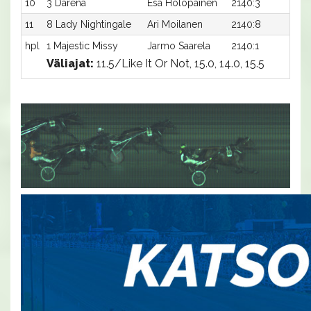
10
3 Darena
Esa Holopainen
2140:3
16,
11
8 Lady Nightingale
Ari Moilanen
2140:8
16,
hpl
1 Majestic Missy
Jarmo Saarela
2140:1
-a
Väliajat:
11.5/Like It Or Not, 15.0, 14.0, 15.5