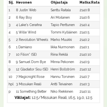
Sij.
Hevonen
Ohjastaja
Matka:Rata
Ai
1
8 Justin Web
Santtu Raitala
2140:8
16,
2
6 Ray Boy
Ari Moilanen
2140:6
16,
3
4 Lake's Cerafina
Tapio Perttunen
2140:4
16,
4
5 Wille Wind
Tommi Kylliäinen
2140:5
16,
5
2 Revolution Wheels
Marko Muukki
2140:2
16,
6
1 Damiano
Iikka Nurmonen
2140:1
16,
7
10 Filion* (SE)
Riina Rekilä
2140:10
17,
8
9 Samuel Dom Bye
Minna Pekonen
2140:9
17,
9
12 Gladiator Sisu (SE)
Henri Bollström
2140:12
17,
10
7 Magicnight Rose
Hannu Torvinen
2140:7
20,
hpl
3 Missukan Reali
Antti Teivainen
2140:3
-a
p
11 Something Better
Niko Riekkinen
2140:11
-a
Väliajat:
12.5/Missukan Reali, 16.5, 19.0, 12.5