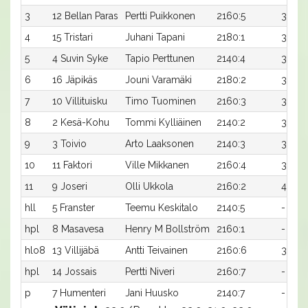
3
12 Bellan Paras
Pertti Puikkonen
2160:5
31,5
4
15 Tristari
Juhani Tapani
2180:1
31,1
5
4 Suvin Syke
Tapio Perttunen
2140:4
32,9
6
16 Jäpikäs
Jouni Varamäki
2180:2
31,2x
7
10 Villituisku
Timo Tuominen
2160:3
32,3
8
2 Kesä-Kohu
Tommi Kylliäinen
2140:2
34,7x
9
3 Toivio
Arto Laaksonen
2140:3
35,5x
10
11 Faktori
Ville Mikkanen
2160:4
35,3x
11
9 Joseri
Olli Ukkola
2160:2
40,2x
hll
5 Franster
Teemu Keskitalo
2140:5
-
hpl
8 Masavesa
Henry M Bollström
2160:1
-
hlo8
13 Villijäbä
Antti Teivainen
2160:6
32,8x
hpl
14 Jossais
Pertti Niveri
2160:7
-
p
7 Humenteri
Jani Huusko
2140:7
-