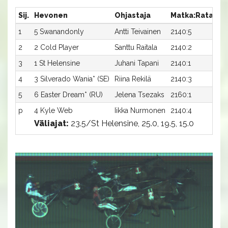
Sij.
Hevonen
Ohjastaja
Matka:Rata
Ai
1
5 Swanandonly
Antti Teivainen
2140:5
20
2
2 Cold Player
Santtu Raitala
2140:2
20
3
1 St Helensine
Juhani Tapani
2140:1
20
4
3 Silverado Wania* (SE)
Riina Rekilä
2140:3
21
5
6 Easter Dream* (RU)
Jelena Tsezaks
2160:1
21
p
4 Kyle Web
Iikka Nurmonen
2140:4
-
Väliajat:
23.5/St Helensine, 25.0, 19.5, 15.0