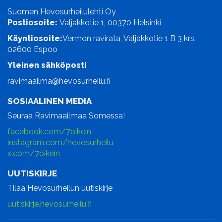
Suomen Hevosurheilulehti Oy
Postiosoite:
Valjakkotie 1, 00370 Helsinki
Käyntiosoite:
Vermon ravirata, Valjakkotie 1 B 3 krs.
02600 Espoo
Yleinen sähköposti
ravimaailma@hevosurheilu.fi
SOSIAALINEN MEDIA
Seuraa Ravimaailmaa Somessa!
facebook.com/7oikein
instagram.com/hevosurheilu
x.com/7oikein
UUTISKIRJE
Tilaa Hevosurheilun uutiskirje
uutiskirje.hevosurheilu.fi