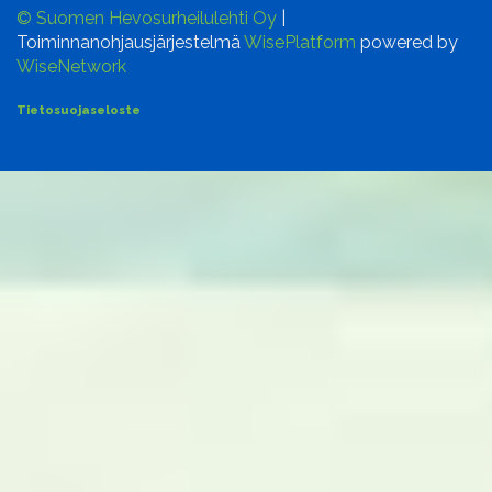
© Suomen Hevosurheilulehti Oy
|
Toiminnanohjausjärjestelmä
WisePlatform
powered by
WiseNetwork
Tietosuojaseloste