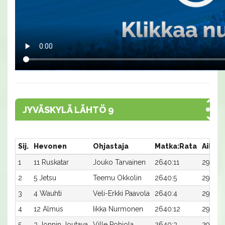
JYVÄSKYLÄ LÄHTÖ 9
Sij.
Hevonen
Ohjastaja
Matka:Rata
Aika
1
11 Ruskatar
Jouko Tarvainen
2640:11
29,1a
2
5 Jetsu
Teemu Okkolin
2640:5
29,1a
3
4 Wauhti
Veli-Erkki Paavola
2640:4
29,2a
4
12 Almus
Iikka Nurmonen
2640:12
29,2a
5
3 Jonnin Joutava
Ville Pohjola
2640:3
29,2a