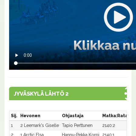
JYVÄSKYLÄ LÄHTÖ 2
Sij.
Hevonen
Ohjastaja
Matka:Rata
Ai
1
2 Leemark's Giselle
Tapio Perttunen
2140:2
19
2
1 Arctic Elsa
Hannu-Pekka Korpi
2140:1
19