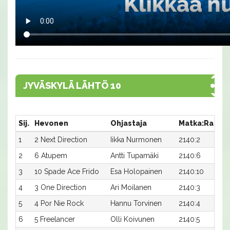
JYVÄSKYLÄ LÄHTÖ 10
Sij.
Hevonen
Ohjastaja
Matka:Rata
1
2 Next Direction
Iikka Nurmonen
2140:2
1
2
6 Atupem
Antti Tupamäki
2140:6
3
10 Spade Ace Frido
Esa Holopainen
2140:10
4
3 One Direction
Ari Moilanen
2140:3
5
4 Por Nie Rock
Hannu Torvinen
2140:4
6
5 Freelancer
Olli Koivunen
2140:5