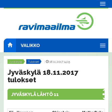
Navig
VALIKKO
Navig
Jyväskylä
Tulokset
|
18.11.2017 14:15
Jyväskylä 18.11.2017
tulokset
JYVÄSKYLÄ LÄHTÖ 11