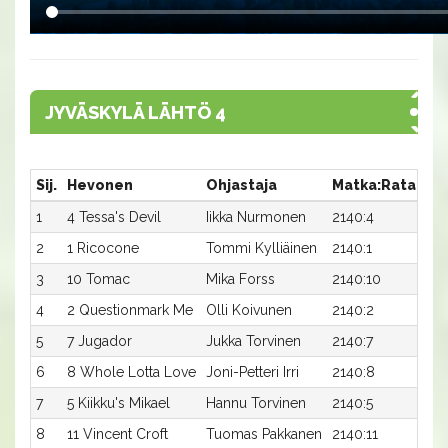
JYVÄSKYLÄ LÄHTÖ 4
Sij.
Hevonen
Ohjastaja
Matka:Rata
Ai
1
4 Tessa's Devil
Iikka Nurmonen
2140:4
15,
2
1 Ricocone
Tommi Kylliäinen
2140:1
15,
3
10 Tomac
Mika Forss
2140:10
15,
4
2 Questionmark Me
Olli Koivunen
2140:2
15,
5
7 Jugador
Jukka Torvinen
2140:7
15,
6
8 Whole Lotta Love
Joni-Petteri Irri
2140:8
16,
7
5 Kiikku's Mikael
Hannu Torvinen
2140:5
16,
8
11 Vincent Croft
Tuomas Pakkanen
2140:11
16,