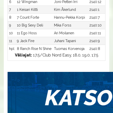
6
12 Wingman
Joni-Petteri Irri
2140:12
7
1 Keisari Kiltti
Kim Åkerlund
2140:1
8
7 Count Forte
Hannu-Pekka Korpi
2140:7
9
10 Big Sexy Deli
Mika Forss
2140:10
10
11 Ego Hoss
Ari Moilanen
2140:11
11
9 Jack Fire
Juhani Tapani
2140:9
hpl
8 Ranch Rise N Shine
Tuomas Korvenoja
2140:8
Väliajat:
17.5/Club Nord Easy, 18.0, 19.0, 17.5