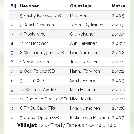
Sij.
Hevonen
Ohjastaja
Matka:Ra
1
5 Finally Famous (US)
Mika Forss
2140:5
2
3 Ranch Newman
Tommi Kylliäinen
2140:3
3
4 Frosty Vice
Olli Koivunen
2140:4
4
11 Mr Hot Shot
Antti Teivainen
2140:11
5
8 Wannacmyguns (US)
Iivari Nurminen
2140:8
6
1 Ypäjä Hereiam
Jukka Torvinen
2140:1
7
2 Odd Fellow (SE)
Hannu Torvinen
2140:2
8
9 Tintin* (SE)
Santtu Raitala
2140:9
9
10 Wheelie Awake
Matti Halonen
2140:10
10
12 Gambino Degato (SE)
Niko Jokela
2140:12
p
6 Tir Du Caux (FR)
Iikka Nurmonen
2140:6
p
7 Global Option (SE)
Erkki-Pekka Mäkinen
2140:7
Väliajat:
12.0/Finally Famous, 15.5, 14.0, 14.0