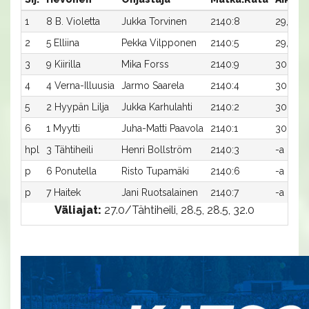
1
8 B. Violetta
Jukka Torvinen
2140:8
29,6a
2
5 Elliina
Pekka Vilpponen
2140:5
29,7a
3
9 Kiirilla
Mika Forss
2140:9
30,0a
4
4 Verna-Illuusia
Jarmo Saarela
2140:4
30,3a
5
2 Hyypän Lilja
Jukka Karhulahti
2140:2
30,5a
6
1 Myytti
Juha-Matti Paavola
2140:1
30,6a
hpl
3 Tähtiheili
Henri Bollström
2140:3
-a
p
6 Ponutella
Risto Tupamäki
2140:6
-a
p
7 Haitek
Jani Ruotsalainen
2140:7
-a
Väliajat:
27.0/Tähtiheili, 28.5, 28.5, 32.0