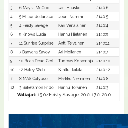
3
6 Maysa McCool
Jani Huusko
2140:6
19
4
5 Milliondollarface
Jouni Nummi
2140:5
19
5
4 Feisty Savage
Kari Venäläinen
2140:4
19
6
9 Knows Lucia
Hannu Hietanen
2140:9
19
7
11 Sunrise Surprise
Antti Teivainen
2140:11
19
8
7 Banyana Savoy
Ari Moilanen
2140:7
19
9
10 Bean Dead Cert
Tuomas Korvenoja
2140:10
19
10
12 Haley Web
Santtu Raitala
2140:12
19
11
8 MAS Calypso
Markku Nieminen
2140:8
21
12
3 Baketamon Frido
Hannu Torvinen
2140:3
25
Väliajat:
15.0/Feisty Savage, 20.0, 17.0, 20.0