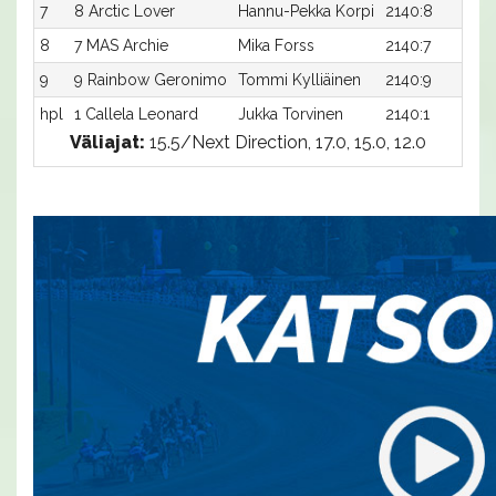
7
8 Arctic Lover
Hannu-Pekka Korpi
2140:8
8
7 MAS Archie
Mika Forss
2140:7
9
9 Rainbow Geronimo
Tommi Kylliäinen
2140:9
hpl
1 Callela Leonard
Jukka Torvinen
2140:1
Väliajat:
15.5/Next Direction, 17.0, 15.0, 12.0