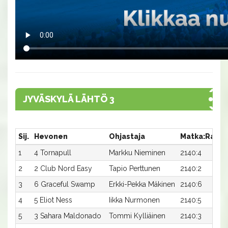
JYVÄSKYLÄ LÄHTÖ 3
Sij.
Hevonen
Ohjastaja
Matka:Rata
1
4 Tornapull
Markku Nieminen
2140:4
2
2 Club Nord Easy
Tapio Perttunen
2140:2
3
6 Graceful Swamp
Erkki-Pekka Mäkinen
2140:6
4
5 Eliot Ness
Iikka Nurmonen
2140:5
5
3 Sahara Maldonado
Tommi Kylliäinen
2140:3