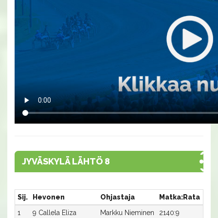
JYVÄSKYLÄ LÄHTÖ 8
Sij.
Hevonen
Ohjastaja
Matka:Rata
Aik
1
9 Callela Eliza
Markku Nieminen
2140:9
15,3