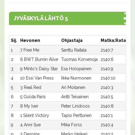
JYVÄSKYLÄ LÄHTÖ 5
Sij.
Hevonen
Ohjastaja
Matka:Rata
Ai
1
7 Free Me
Santtu Raitala
2140:7
16,
2
6 BWT Burnin Alive
Tuomas Korvenoja
2140:6
16
3
9 Minto's Daisy Star
Esa Holopainen
2140:9
17,
4
10 Essi Van Press
Iikka Nurmonen
2140:10
17,
5
3 Real Red
Ari Moilanen
2140:3
17,
6
5 Golda Paris
Antti Teivainen
2140:5
17,
7
8 My Iver
Peter Lindroos
2140:8
17,
8
1 Silent Victory
Tapio Perttunen
2140:1
17,
9
4 Anni Sue
Mika Forss
2140:4
17,
p
2 Despina
Marko Heikari
2140:2
-a