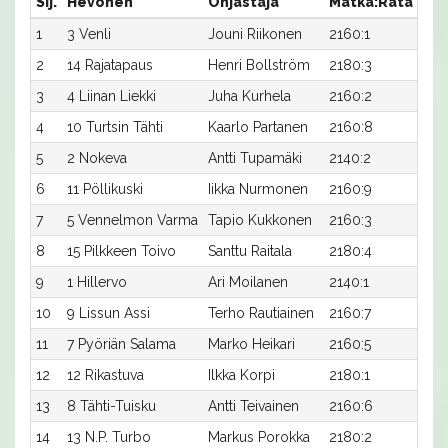
Sij.
Hevonen
Ohjastaja
Matka:Rata
Aik
1
3 Venli
Jouni Riikonen
2160:1
29,
2
14 Rajatapaus
Henri Bollström
2180:3
28,
3
4 Liinan Liekki
Juha Kurhela
2160:2
29,
4
10 Turtsin Tähti
Kaarlo Partanen
2160:8
29,
5
2 Nokeva
Antti Tupamäki
2140:2
30,
6
11 Pöllikuski
Iikka Nurmonen
2160:9
29,
7
5 Vennelmon Varma
Tapio Kukkonen
2160:3
29,
8
15 Pilkkeen Toivo
Santtu Raitala
2180:4
29,
9
1 Hillervo
Ari Moilanen
2140:1
30,
10
9 Lissun Assi
Terho Rautiainen
2160:7
30,
11
7 Pyöriän Salama
Marko Heikari
2160:5
30,
12
12 Rikastuva
Ilkka Korpi
2180:1
29,
13
8 Tähti-Tuisku
Antti Teivainen
2160:6
30,
14
13 N.P. Turbo
Markus Porokka
2180:2
29,