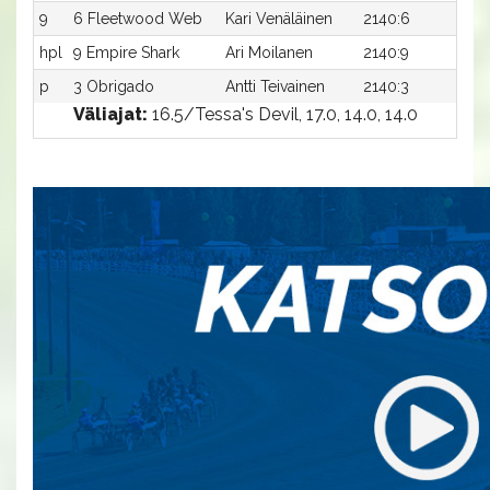
9
6 Fleetwood Web
Kari Venäläinen
2140:6
16,
hpl
9 Empire Shark
Ari Moilanen
2140:9
-a
p
3 Obrigado
Antti Teivainen
2140:3
-a
Väliajat:
16.5/Tessa's Devil, 17.0, 14.0, 14.0