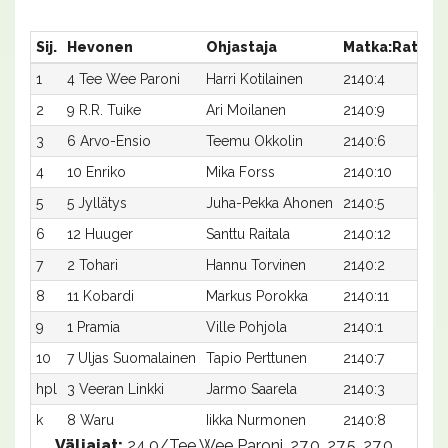
Sij.
Hevonen
Ohjastaja
Matka:Rata
A
1
4 Tee Wee Paroni
Harri Kotilainen
2140:4
2
2
9 R.R. Tuike
Ari Moilanen
2140:9
2
3
6 Arvo-Ensio
Teemu Okkolin
2140:6
2
4
10 Enriko
Mika Forss
2140:10
2
5
5 Jyllätys
Juha-Pekka Ahonen
2140:5
2
6
12 Huuger
Santtu Raitala
2140:12
2
7
2 Tohari
Hannu Torvinen
2140:2
2
8
11 Kobardi
Markus Porokka
2140:11
2
9
1 Pramia
Ville Pohjola
2140:1
2
10
7 Uljas Suomalainen
Tapio Perttunen
2140:7
2
hpl
3 Veeran Linkki
Jarmo Saarela
2140:3
-
k
8 Waru
Iikka Nurmonen
2140:8
-
Väliajat:
24.0/Tee Wee Paroni, 27.0, 27.5, 27.0