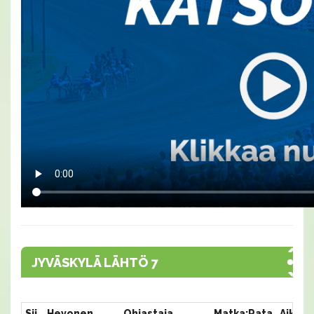
JYVÄSKYLÄ LÄHTÖ 7
Sij.
Hevonen
Ohjastaja
Matka:Rata
Aika