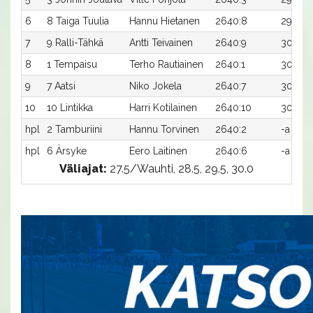
6
8 Taiga Tuulia
Hannu Hietanen
2640:8
29,4a
7
9 Ralli-Tähkä
Antti Teivainen
2640:9
30,2ax
8
1 Tempaisu
Terho Rautiainen
2640:1
30,2a
9
7 Aatsi
Niko Jokela
2640:7
30,3a
10
10 Lintikka
Harri Kotilainen
2640:10
30,6a
hpl
2 Tamburiini
Hannu Torvinen
2640:2
-a
hpl
6 Ärsyke
Eero Laitinen
2640:6
-a
Väliajat:
27.5/Wauhti, 28.5, 29.5, 30.0