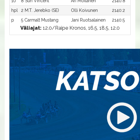
10
8 Sun Vincent
Ari Moilanen
2140:8
hpl
2 M.T. Jerebko (SE)
Olli Koivunen
2140:2
p
5 Carmalt Mustang
Jani Ruotsalainen
2140:5
Väliajat:
12.0/Raipe Kronos, 16.5, 18.5, 12.0