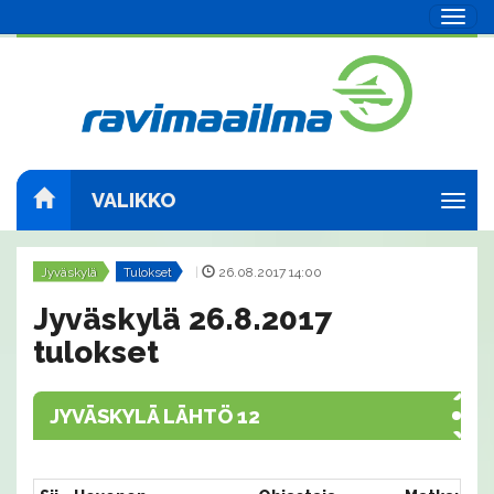
Navig
VALIKKO
Navig
Jyväskylä
Tulokset
|
26.08.2017 14:00
Jyväskylä 26.8.2017
tulokset
JYVÄSKYLÄ LÄHTÖ 12