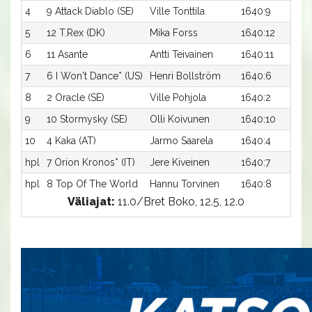
4
9 Attack Diablo (SE)
Ville Tonttila
1640:9
1
5
12 T.Rex (DK)
Mika Forss
1640:12
1
6
11 Asante
Antti Teivainen
1640:11
1
7
6 I Won't Dance* (US)
Henri Bollström
1640:6
1
8
2 Oracle (SE)
Ville Pohjola
1640:2
1
9
10 Stormysky (SE)
Olli Koivunen
1640:10
1
10
4 Kaka (AT)
Jarmo Saarela
1640:4
1
hpl
7 Orion Kronos* (IT)
Jere Kiveinen
1640:7
-
hpl
8 Top Of The World
Hannu Torvinen
1640:8
-
Väliajat:
11.0/Bret Boko, 12.5, 12.0