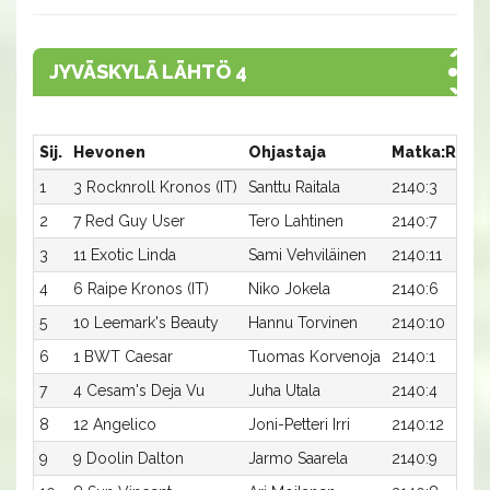
JYVÄSKYLÄ LÄHTÖ 4
Sij.
Hevonen
Ohjastaja
Matka:Rata
1
3 Rocknroll Kronos (IT)
Santtu Raitala
2140:3
2
7 Red Guy User
Tero Lahtinen
2140:7
3
11 Exotic Linda
Sami Vehviläinen
2140:11
4
6 Raipe Kronos (IT)
Niko Jokela
2140:6
5
10 Leemark's Beauty
Hannu Torvinen
2140:10
6
1 BWT Caesar
Tuomas Korvenoja
2140:1
7
4 Cesam's Deja Vu
Juha Utala
2140:4
8
12 Angelico
Joni-Petteri Irri
2140:12
9
9 Doolin Dalton
Jarmo Saarela
2140:9