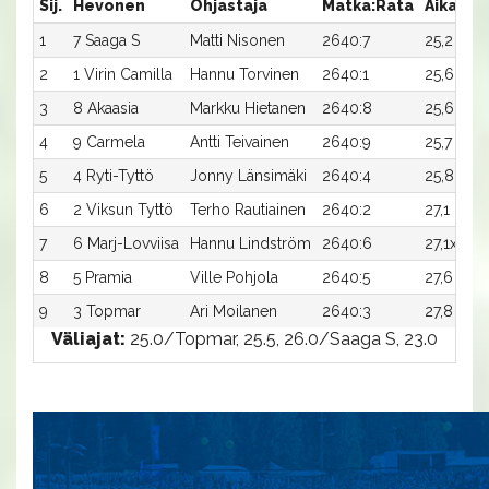
Sij.
Hevonen
Ohjastaja
Matka:Rata
Aika
Pa
1
7 Saaga S
Matti Nisonen
2640:7
25,2
7 
2
1 Virin Camilla
Hannu Torvinen
2640:1
25,6
3 
3
8 Akaasia
Markku Hietanen
2640:8
25,6
2 
4
9 Carmela
Antti Teivainen
2640:9
25,7
1 
5
4 Ryti-Tyttö
Jonny Länsimäki
2640:4
25,8
70
6
2 Viksun Tyttö
Terho Rautiainen
2640:2
27,1
-
7
6 Marj-Lovviisa
Hannu Lindström
2640:6
27,1x
-
8
5 Pramia
Ville Pohjola
2640:5
27,6
-
9
3 Topmar
Ari Moilanen
2640:3
27,8
-
Väliajat:
25.0/Topmar, 25.5, 26.0/Saaga S, 23.0