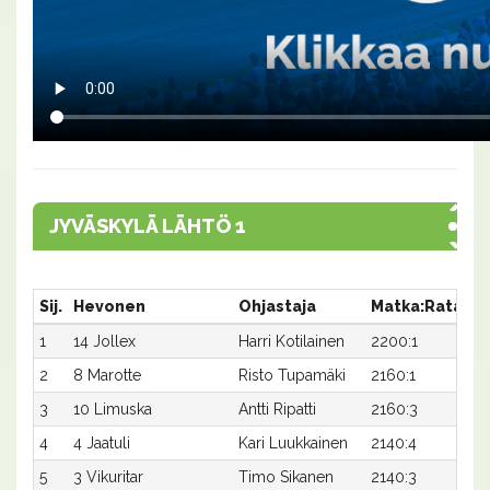
JYVÄSKYLÄ LÄHTÖ 1
Sij.
Hevonen
Ohjastaja
Matka:Rata
Ai
1
14 Jollex
Harri Kotilainen
2200:1
29
2
8 Marotte
Risto Tupamäki
2160:1
31
3
10 Limuska
Antti Ripatti
2160:3
31
4
4 Jaatuli
Kari Luukkainen
2140:4
32
5
3 Vikuritar
Timo Sikanen
2140:3
32