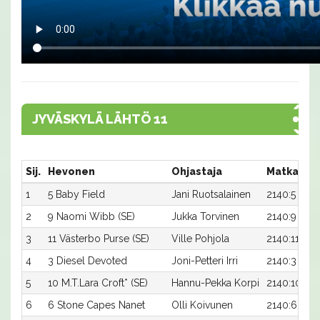
JYVÄSKYLÄ LÄHTÖ 11
Sij.
Hevonen
Ohjastaja
Matka:Ra
1
5 Baby Field
Jani Ruotsalainen
2140:5
2
9 Naomi Wibb (SE)
Jukka Torvinen
2140:9
3
11 Västerbo Purse (SE)
Ville Pohjola
2140:11
4
3 Diesel Devoted
Joni-Petteri Irri
2140:3
5
10 M.T.Lara Croft* (SE)
Hannu-Pekka Korpi
2140:10
6
6 Stone Capes Nanet
Olli Koivunen
2140:6