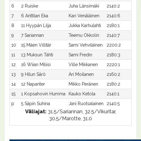
6
2 Ruiske
Juha Länsimäki
2140:2
32
7
6 Anttilan Eka
Kari Venäläinen
2140:6
32
8
11 Hyypän Lilja
Jukka Karhulahti
2180:1
31
9
7 Sariannan
Teemu Okkolin
2140:7
33
10
15 Mäen Villitär
Sami Vehviläinen
2200:2
31
11
13 Muksun Tähti
Sami Fredin
2180:3
32
12
16 Wiian Miliisi
Ville Mikkanen
2220:1
30
13
9 Hilun Särö
Ari Moilanen
2160:2
33
14
12 Napanter
Mikko Peränen
2180:2
33
15
1 Kopsahovin Humma
Kauko Ketola
2140:1
37
p
5 Säpin Suhina
Jani Ruotsalainen
2140:5
-
Väliajat:
31.5/Sariannan, 32.5/Vikuritar,
30.5/Marotte, 31.0