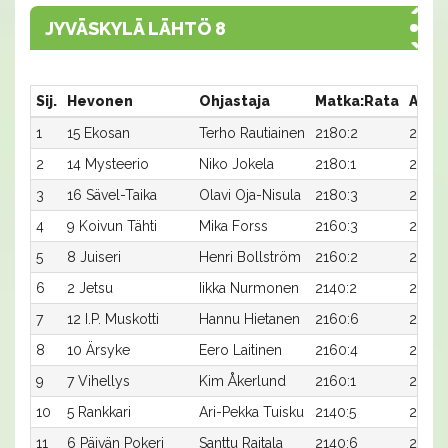
JYVÄSKYLÄ LÄHTÖ 8
Sij.
Hevonen
Ohjastaja
Matka:Rata
Aika
1
15 Ekosan
Terho Rautiainen
2180:2
25,3
2
14 Mysteerio
Niko Jokela
2180:1
25,6
3
16 Sävel-Taika
Olavi Oja-Nisula
2180:3
25,6
4
9 Koivun Tähti
Mika Forss
2160:3
26,7
5
8 Juiseri
Henri Bollström
2160:2
27,1x
6
2 Jetsu
Iikka Nurmonen
2140:2
28,0
7
12 I.P. Muskotti
Hannu Hietanen
2160:6
27,4
8
10 Ärsyke
Eero Laitinen
2160:4
27,4
9
7 Vihellys
Kim Åkerlund
2160:1
27,5
10
5 Rankkari
Ari-Pekka Tuisku
2140:5
28,3
11
6 Päivän Pokeri
Santtu Raitala
2140:6
28,6