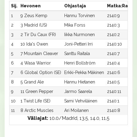
Sij.
Hevonen
Ohjastaja
Matka:Rata
1
9 Zeus Kemp
Hannu Torvinen
2140:9
2
3 Madrid (US)
Mika Forss
2140:3
3
2 Tir Du Caux (FR)
Iikka Nurmonen
2140:2
4
10 Ida's Owen
Joni-Petteri Irri
2140:10
5
7 Mountain Cleaver
Santtu Raitala
2140:7
6
4 Wasa Warrior
Henri Bollström
2140:4
7
6 Global Option (SE)
Erkki-Pekka Mäkinen
2140:6
8
5 Grand Ale
Hannu Hietanen
2140:5
9
11 Green Pepper
Jarmo Saarela
2140:11
10
1 Twist Life (SE)
Sami Vehviläinen
2140:1
11
8 Arctic Muscles
Ari Moilanen
2140:8
Väliajat:
10.0/Madrid, 13.5, 14.0, 11.5