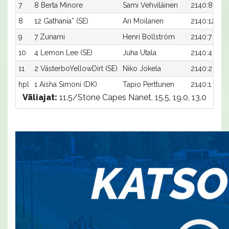
7
8 Berta Minore
Sami Vehviläinen
2140:8
8
12 Gathania* (SE)
Ari Moilanen
2140:12
9
7 Zunami
Henri Bollström
2140:7
10
4 Lemon Lee (SE)
Juha Utala
2140:4
11
2 VästerboYellowDirt (SE)
Niko Jokela
2140:2
hpl
1 Aisha Simoni (DK)
Tapio Perttunen
2140:1
Väliajat:
11.5/Stone Capes Nanet, 15.5, 19.0, 13.0