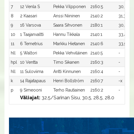
7
12 Venla S
Pekka Vilpponen
2160:5
30,3
8
2 Kaasari
Anssi Niininen
2140:2
31,3
9
16 Varsova
Saara Sihvonen
2180:1
30,4x
-
10
1 Taajanvaltti
Hannu Tikkala
2140:1
33,4x
-
11
6 Temetrius
Markku Hietanen
2140:6
33,5x
-
hll
5 Waltori
Pekka Vehviläinen
2140:5
-
-
hpl
10 Ventta
Timo Sikanen
2160:3
-
-
hll
11 Suloviima
Antti Kinnunen
2160:4
-
-
k
14 Rajatapaus
Henri Bollström
2160:7
-x
-
p
9 Simeooni
Terho Rautiainen
2160:2
-
-
Väliajat:
32.5/Sarinan Sisu, 30.5, 28.5, 28.0