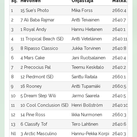
Sij.
Hevonen
Ohjastaja
Matka:Rat
1
15 Sue's Photo
Mika Forss
2660:4
2
7 Ali Baba Rajmar
Antti Teivainen
2640:7
3
1 Royal Andy
Hannu Hietanen
2640:1
4
11 Tropical Beach (SE)
Antti Veteläinen
2640:11
5
8 Ripasso Classico
Jukka Torvinen
2640:8
6
4 Mars Cake
Jani Ruotsalainen
2640:4
7
2 Precocius Pal
Teemu Keskitalo
2640:2
8
12 Piedmont (SE)
Santtu Raitala
2660:1
9
16 Rooney
Antti Tupamäki
2660:5
10
5 Dream Step Wili
Jarmo Saarela
2640:5
11
10 Cool Conclusion (SE)
Henri Bollström
2640:10
12
14 Pine Ross
Iikka Nurmonen
2660:3
13
6 Classify Tof
Tero Lahtinen
2640:6
hll
3 Arctic Masculino
Hannu-Pekka Korpi
2640:3