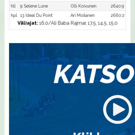
hll
9 Selene Lune
Olli Koivunen
2640:9
hpl
13 Ideal Du Point
Ari Moilanen
2660:2
Väliajat:
16.0/Ali Baba Rajmar, 17.5, 14.5, 15.0