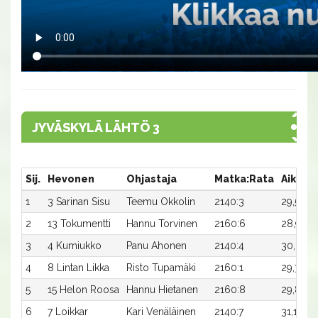
JYVÄSKYLÄ LÄHTÖ 3
Sij.
Hevonen
Ohjastaja
Matka:Rata
Aika
1
3 Sarinan Sisu
Teemu Okkolin
2140:3
29,5
1
2
13 Tokumentti
Hannu Torvinen
2160:6
28,9
3
4 Kumiukko
Panu Ahonen
2140:4
30,0
4
8 Lintan Likka
Risto Tupamäki
2160:1
29,7
5
15 Helon Roosa
Hannu Hietanen
2160:8
29,8
6
7 Loikkar
Kari Venäläinen
2140:7
31,1x