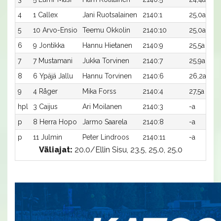
4
1 Callex
Jani Ruotsalainen
2140:1
25,0a
9 
5
10 Arvo-Ensio
Teemu Okkolin
2140:10
25,0a
4 
6
9 Jontikka
Hannu Hietanen
2140:9
25,5a
31
7
7 Mustamani
Jukka Torvinen
2140:7
25,9a
31
8
6 Ypäjä Jallu
Hannu Torvinen
2140:6
26,2a
31
9
4 Råger
Mika Forss
2140:4
27,5a
31
hpl
3 Caijus
Ari Moilanen
2140:3
-a
-
p
8 Herra Hopo
Jarmo Saarela
2140:8
-a
-
p
11 Julmin
Peter Lindroos
2140:11
-a
-
Väliajat:
20.0/Ellin Sisu, 23.5, 25.0, 25.0