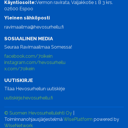
Käyntiosoite:
Vermon ravirata, Valjakkotie 1 B 3 krs.
02600 Espoo
Yleinen sähköposti
ravimaailma@hevosurheilu.fi
SOSIAALINEN MEDIA
Seuraa Ravimaailmaa Somessa!
facebook.com/7oikein
instagram.com/hevosurheilu
x.com/7oikein
UUTISKIRJE
Tilaa Hevosurheilun uutiskirje
uutiskirje.hevosurheilu.fi
© Suomen Hevosurheilulehti Oy
|
Toiminnanohjausjärjestelmä
WisePlatform
powered by
WiseNetwork