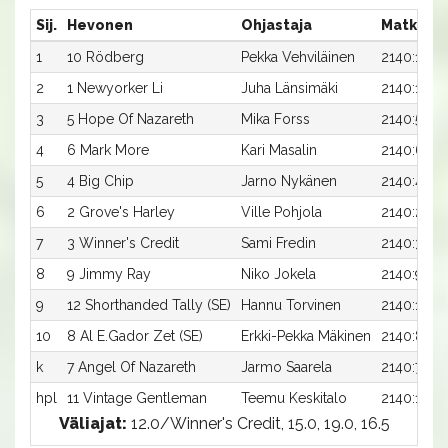
Sij.
Hevonen
Ohjastaja
Matka:R
1
10 Rödberg
Pekka Vehviläinen
2140:10
2
1 Newyorker Li
Juha Länsimäki
2140:1
3
5 Hope Of Nazareth
Mika Forss
2140:5
4
6 Mark More
Kari Masalin
2140:6
5
4 Big Chip
Jarno Nykänen
2140:4
6
2 Grove's Harley
Ville Pohjola
2140:2
7
3 Winner's Credit
Sami Fredin
2140:3
8
9 Jimmy Ray
Niko Jokela
2140:9
9
12 Shorthanded Tally (SE)
Hannu Torvinen
2140:12
10
8 Al E.Gador Zet (SE)
Erkki-Pekka Mäkinen
2140:8
k
7 Angel Of Nazareth
Jarmo Saarela
2140:7
hpl
11 Vintage Gentleman
Teemu Keskitalo
2140:11
Väliajat:
12.0/Winner's Credit, 15.0, 19.0, 16.5