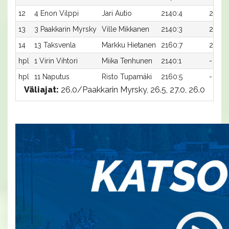
12
4 Enon Vilppi
Jari Autio
2140:4
28,8x
13
3 Paakkarin Myrsky
Ville Mikkanen
2140:3
29,3
14
13 Taksvenla
Markku Hietanen
2160:7
29,1
hpl
1 Virin Vihtori
Miika Tenhunen
2140:1
-
hpl
11 Naputus
Risto Tupamäki
2160:5
-
Väliajat:
26.0/Paakkarin Myrsky, 26.5, 27.0, 26.0