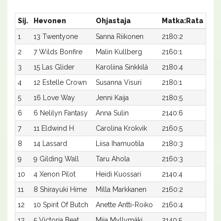
Sij.
Hevonen
Ohjastaja
Matka:Rata
Aik
1
13 Twentyone
Sanna Riikonen
2180:2
m16
2
7 Wilds Bonfire
Malin Kullberg
2160:1
m17
3
15 Las Glider
Karoliina Sinkkilä
2180:4
m17
4
12 Estelle Crown
Susanna Visuri
2180:1
m17
5
16 Love Way
Jenni Kaija
2180:5
m18
6
6 Nelilyn Fantasy
Anna Sulin
2140:6
m19
7
11 Eldwind H
Carolina Krokvik
2160:5
m19
8
14 Lassard
Liisa Ihamuotila
2180:3
m18
9
9 Gilding Wall
Taru Ahola
2160:3
m19
10
4 Xenon Pilot
Heidi Kuossari
2140:4
m20
11
8 Shirayuki Hime
Milla Markkanen
2160:2
m19
12
10 Spirit Of Butch
Anette Antti-Roiko
2160:4
m20
13
5 Victoria Beat
Miia Myllymäki
2140:5
m23