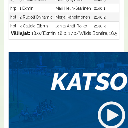
hrp
1 Exmin
Mari Helin-Saarinen
2140:1
m-x
hpl
2 Rudolf Dynamic
Merja Ikäheimonen
2140:2
m-
hpl
3 Callela Elbrus
Janita Antti-Roiko
2140:3
m-
Väliajat:
18.0/Exmin, 18.0, 17.0/Wilds Bonfire, 18.5