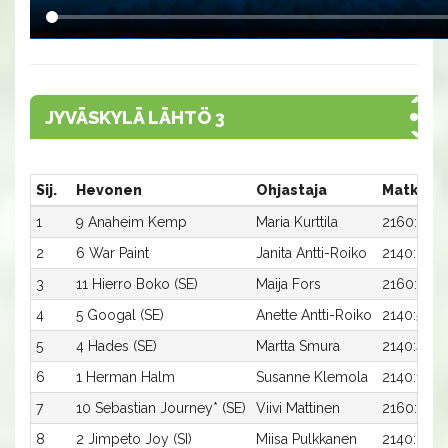
JYVÄSKYLÄ LÄHTÖ 3
Sij.
Hevonen
Ohjastaja
Matka:R
1
9 Anaheim Kemp
Maria Kurttila
2160:2
2
6 War Paint
Janita Antti-Roiko
2140:6
3
11 Hierro Boko (SE)
Maija Fors
2160:4
4
5 Googal (SE)
Anette Antti-Roiko
2140:5
5
4 Hades (SE)
Martta Smura
2140:4
6
1 Herman Halm
Susanne Klemola
2140:1
7
10 Sebastian Journey* (SE)
Viivi Mattinen
2160:3
8
2 Jimpeto Joy (SI)
Miisa Pulkkanen
2140:2