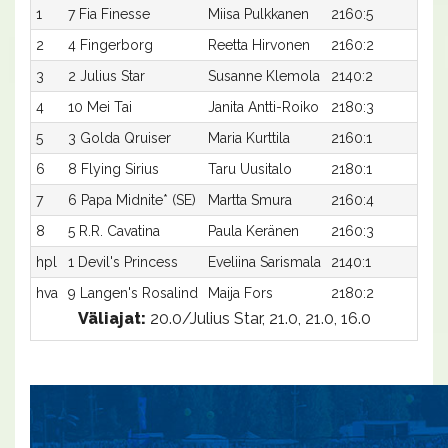
1
7 Fia Finesse
Miisa Pulkkanen
2160:5
m1
2
4 Fingerborg
Reetta Hirvonen
2160:2
m1
3
2 Julius Star
Susanne Klemola
2140:2
m21
4
10 Mei Tai
Janita Antti-Roiko
2180:3
m2
5
3 Golda Qruiser
Maria Kurttila
2160:1
m21
6
8 Flying Sirius
Taru Uusitalo
2180:1
m21
7
6 Papa Midnite* (SE)
Martta Smura
2160:4
m2
8
5 R.R. Cavatina
Paula Keränen
2160:3
m2
hpl
1 Devil's Princess
Eveliina Sarismala
2140:1
m-
hva
9 Langen's Rosalind
Maija Fors
2180:2
m-
Väliajat:
20.0/Julius Star, 21.0, 21.0, 16.0