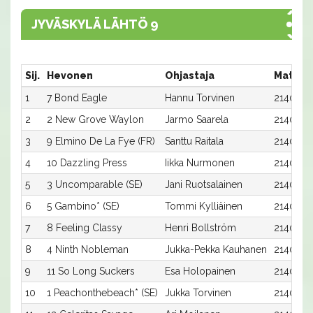
JYVÄSKYLÄ LÄHTÖ 9
Sij.
Hevonen
Ohjastaja
Matka:
1
7 Bond Eagle
Hannu Torvinen
2140:7
2
2 New Grove Waylon
Jarmo Saarela
2140:2
3
9 Elmino De La Fye (FR)
Santtu Raitala
2140:9
4
10 Dazzling Press
Iikka Nurmonen
2140:10
5
3 Uncomparable (SE)
Jani Ruotsalainen
2140:3
6
5 Gambino* (SE)
Tommi Kylliäinen
2140:5
7
8 Feeling Classy
Henri Bollström
2140:8
8
4 Ninth Nobleman
Jukka-Pekka Kauhanen
2140:4
9
11 So Long Suckers
Esa Holopainen
2140:11
10
1 Peachonthebeach* (SE)
Jukka Torvinen
2140:1