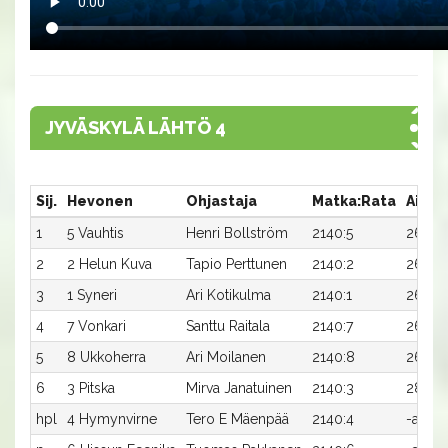
JYVÄSKYLÄ LÄHTÖ 4
Sij.
Hevonen
Ohjastaja
Matka:Rata
Aika
1
5 Vauhtis
Henri Bollström
2140:5
26,0a
2
2 Helun Kuva
Tapio Perttunen
2140:2
26,5a
3
1 Syneri
Ari Kotikulma
2140:1
26,6a
4
7 Vonkari
Santtu Raitala
2140:7
26,7a
5
8 Ukkoherra
Ari Moilanen
2140:8
26,7ax
6
3 Pitska
Mirva Janatuinen
2140:3
28,0a
hpl
4 Hymynvirne
Tero E Mäenpää
2140:4
-a