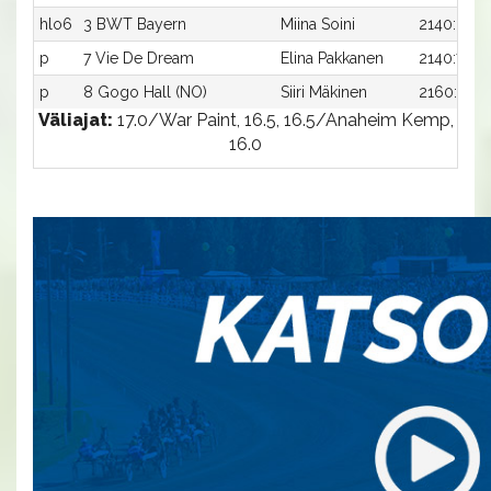
hlo6
3 BWT Bayern
Miina Soini
2140:3
p
7 Vie De Dream
Elina Pakkanen
2140:7
p
8 Gogo Hall (NO)
Siiri Mäkinen
2160:1
Väliajat:
17.0/War Paint, 16.5, 16.5/Anaheim Kemp,
16.0