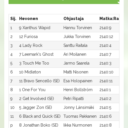
Sij.
Hevonen
Ohjastaja
Matka:Rata
1
9 Xanthus Wapid
Hannu Torvinen
2140:9
2
12 Furiosa
Jukka Torvinen
2140:12
3
4 Lady Rock
Santtu Raitala
2140:4
4
7 Leemark's Ghost
Ari Moilanen
2140:7
5
3 Touch Me Too
Jarmo Saarela
2140:3
6
10 Midleton
Matti Nisonen
2140:10
7
11 Bravo Sencello (SE)
Esa Holopainen
2140:11
1
8
1 One For You
Henri Bollström
2140:1
9
2 Get Involved (SE)
Petri Ripatti
2140:2
10
5 Jagger Zon (SE)
Jonny Länsimäki
2140:5
11
6 Black and Quick (SE)
Tuomas Pakkanen
2140:6
p
8 Jonathan Boko (SE)
Iikka Nurmonen
2140:8