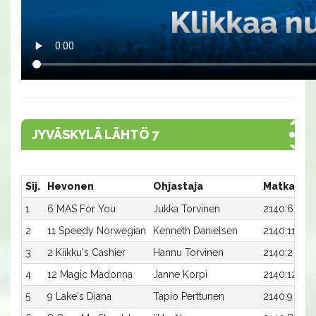
JYVÄSKYLÄ LÄHTÖ 7
Sij.
Hevonen
Ohjastaja
Matka:Ra
1
6 MAS For You
Jukka Torvinen
2140:6
2
11 Speedy Norwegian
Kenneth Danielsen
2140:11
3
2 Kiikku's Cashier
Hannu Torvinen
2140:2
4
12 Magic Madonna
Janne Korpi
2140:12
5
9 Lake's Diana
Tapio Perttunen
2140:9