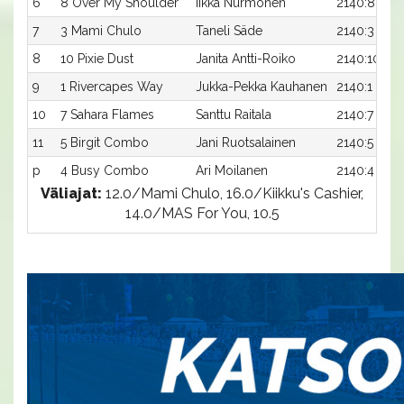
6
8 Over My Shoulder
Iikka Nurmonen
2140:8
7
3 Mami Chulo
Taneli Säde
2140:3
8
10 Pixie Dust
Janita Antti-Roiko
2140:10
9
1 Rivercapes Way
Jukka-Pekka Kauhanen
2140:1
10
7 Sahara Flames
Santtu Raitala
2140:7
11
5 Birgit Combo
Jani Ruotsalainen
2140:5
p
4 Busy Combo
Ari Moilanen
2140:4
Väliajat:
12.0/Mami Chulo, 16.0/Kiikku's Cashier,
14.0/MAS For You, 10.5