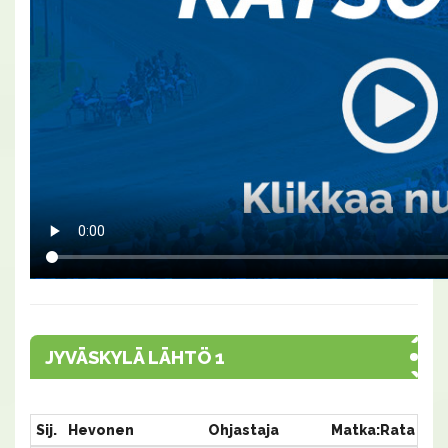
JYVÄSKYLÄ LÄHTÖ 1
Sij.
Hevonen
Ohjastaja
Matka:Rata
Aik