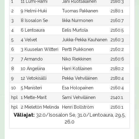
1
11 Lumi-Rami
Jani Ruotsalainen
2180:3
2
9 Helmi-Huki
Tuomas Pakkanen
2180:1
3
8 Isosalon Se
Iikka Nurmonen
2160:7
4
6 Lentoaura
Eelis Murtola
2160:5
5
4 Velvet
Jukka-Pekka Kauhanen
2160:3
6
3 Kuuselan Wiltteri
Pertti Puikkonen
2160:2
7
7 Armando
Niko Riekkinen
2160:6
8
10 Angeliina
Harri Kotilainen
2180:2
9
12 Vetokisälli
Pekka Vehviläinen
2180:4
10
5 Manisteri
Esa Holopainen
2160:4
hpl
1 Mette-Marit
Sami Vehviläinen
2140:1
hpl
2 Mieletön Melinda
Henri Bollström
2160:1
Väliajat:
32.0/Isosalon Se, 31.0/Lentoaura, 29.5,
26.0