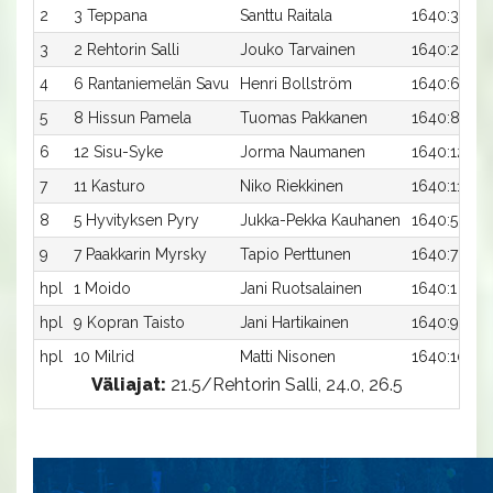
2
3 Teppana
Santtu Raitala
1640:3
3
2 Rehtorin Salli
Jouko Tarvainen
1640:2
4
6 Rantaniemelän Savu
Henri Bollström
1640:6
5
8 Hissun Pamela
Tuomas Pakkanen
1640:8
6
12 Sisu-Syke
Jorma Naumanen
1640:12
7
11 Kasturo
Niko Riekkinen
1640:11
8
5 Hyvityksen Pyry
Jukka-Pekka Kauhanen
1640:5
9
7 Paakkarin Myrsky
Tapio Perttunen
1640:7
hpl
1 Moido
Jani Ruotsalainen
1640:1
hpl
9 Kopran Taisto
Jani Hartikainen
1640:9
hpl
10 Milrid
Matti Nisonen
1640:10
Väliajat:
21.5/Rehtorin Salli, 24.0, 26.5