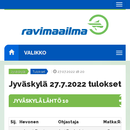
Navig
VALIKKO
Navig
Jyväskylä
Tulokset
|
27.07.2022 18:20
Jyväskylä 27.7.2022 tulokset
JYVÄSKYLÄ LÄHTÖ 10
Sij.
Hevonen
Ohjastaja
Matka:Rata