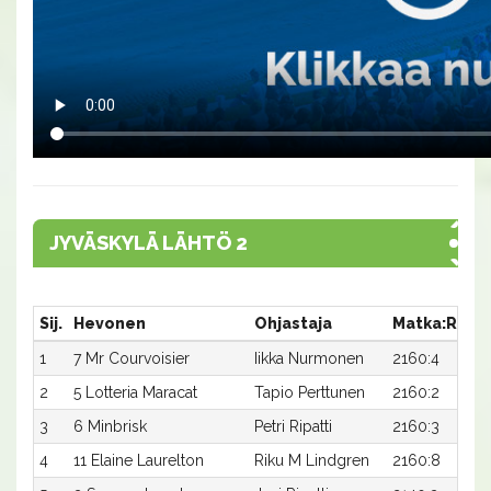
JYVÄSKYLÄ LÄHTÖ 2
Sij.
Hevonen
Ohjastaja
Matka:Rata
1
7 Mr Courvoisier
Iikka Nurmonen
2160:4
2
5 Lotteria Maracat
Tapio Perttunen
2160:2
3
6 Minbrisk
Petri Ripatti
2160:3
4
11 Elaine Laurelton
Riku M Lindgren
2160:8