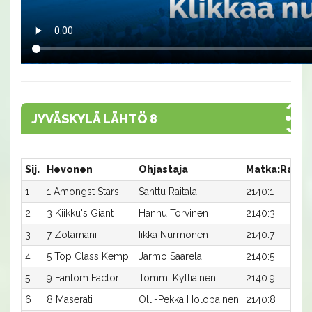
JYVÄSKYLÄ LÄHTÖ 8
Sij.
Hevonen
Ohjastaja
Matka:Rata
1
1 Amongst Stars
Santtu Raitala
2140:1
2
3 Kiikku's Giant
Hannu Torvinen
2140:3
3
7 Zolamani
Iikka Nurmonen
2140:7
4
5 Top Class Kemp
Jarmo Saarela
2140:5
5
9 Fantom Factor
Tommi Kylliäinen
2140:9
6
8 Maserati
Olli-Pekka Holopainen
2140:8