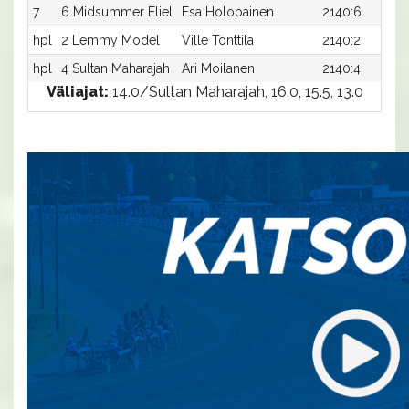
7
6 Midsummer Eliel
Esa Holopainen
2140:6
hpl
2 Lemmy Model
Ville Tonttila
2140:2
hpl
4 Sultan Maharajah
Ari Moilanen
2140:4
Väliajat:
14.0/Sultan Maharajah, 16.0, 15.5, 13.0