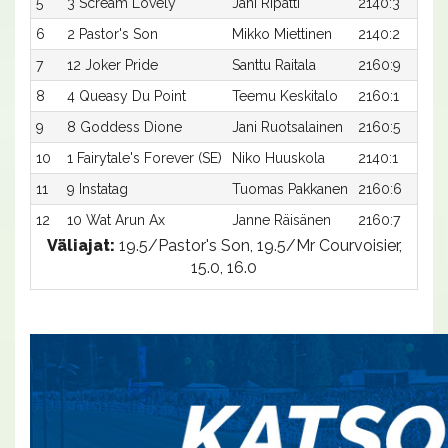
5
3 Scream Lovely
Jani Ripatti
2140:3
6
2 Pastor's Son
Mikko Miettinen
2140:2
7
12 Joker Pride
Santtu Raitala
2160:9
8
4 Queasy Du Point
Teemu Keskitalo
2160:1
9
8 Goddess Dione
Jani Ruotsalainen
2160:5
10
1 Fairytale's Forever (SE)
Niko Huuskola
2140:1
11
9 Instatag
Tuomas Pakkanen
2160:6
12
10 Wat Arun Ax
Janne Räisänen
2160:7
Väliajat:
19.5/Pastor's Son, 19.5/Mr Courvoisier,
15.0, 16.0