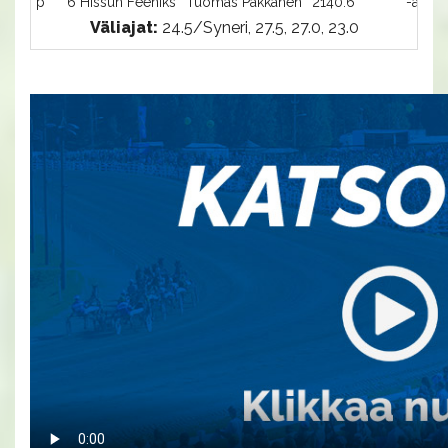
p
6 Hissun Feeniks
Tuomas Pakkanen
2140:6
-a
Väliajat:
24.5/Syneri, 27.5, 27.0, 23.0