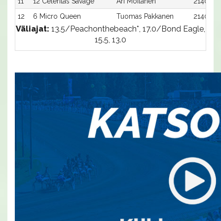
11
12 Celeritas Savage
Ari Moilanen
2140:12
12
6 Micro Queen
Tuomas Pakkanen
2140:6
Väliajat:
13.5/Peachonthebeach*, 17.0/Bond Eagle,
15.5, 13.0