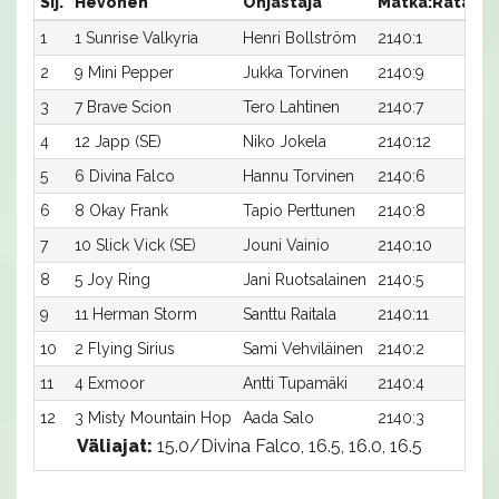
Sij.
Hevonen
Ohjastaja
Matka:Rata
Ai
1
1 Sunrise Valkyria
Henri Bollström
2140:1
16
2
9 Mini Pepper
Jukka Torvinen
2140:9
16
3
7 Brave Scion
Tero Lahtinen
2140:7
16
4
12 Japp (SE)
Niko Jokela
2140:12
16
5
6 Divina Falco
Hannu Torvinen
2140:6
16
6
8 Okay Frank
Tapio Perttunen
2140:8
16
7
10 Slick Vick (SE)
Jouni Vainio
2140:10
16
8
5 Joy Ring
Jani Ruotsalainen
2140:5
17
9
11 Herman Storm
Santtu Raitala
2140:11
17
10
2 Flying Sirius
Sami Vehviläinen
2140:2
17
11
4 Exmoor
Antti Tupamäki
2140:4
17
12
3 Misty Mountain Hop
Aada Salo
2140:3
18
Väliajat:
15.0/Divina Falco, 16.5, 16.0, 16.5