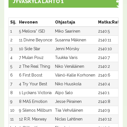
JYVÄSKYLÄ LÄHTÖ 1
Sij.
Hevonen
Ohjastaja
Matka:Rata
A
1
5 Meliora* (SE)
Miko Saarinen
2140:5
1
2
11 Divine Beyonce
Susanna Mäkinen
2140:11
1
3
10 Side Star
Jenni Mörsky
2140:10
1
4
7 Mulan Pouz
Tuukka Varis
2140:7
1
5
2 The Real Thing
Niko Venäläinen
2140:2
2
6
6 First Boost
Väinö-Kalle Korhonen
2140:6
2
7
4 Try Your Best
Niko Huuskola
2140:4
2
8
1 Lyckans Victoria
Alpo Salo
2140:1
2
9
8 MAS Emotion
Jesse Piirainen
2140:8
2
10
9 Silenos Millburn
Tiia Vehviläinen
2140:9
2
11
12 R.R. Maxway
Niclas Lahtinen
2140:12
2