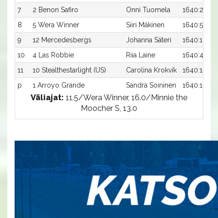
7
2 Benon Safiro
Onni Tuomela
1640:2
8
5 Wera Winner
Siiri Mäkinen
1640:5
9
12 Mercedesbergs
Johanna Säteri
1640:12
10
4 Las Robbie
Riia Laine
1640:4
11
10 Stealthestarlight (US)
Carolina Krokvik
1640:10
p
1 Arroyo Grande
Sandra Soininen
1640:1
Väliajat:
11.5/Wera Winner, 16.0/Minnie the
Moocher S, 13.0