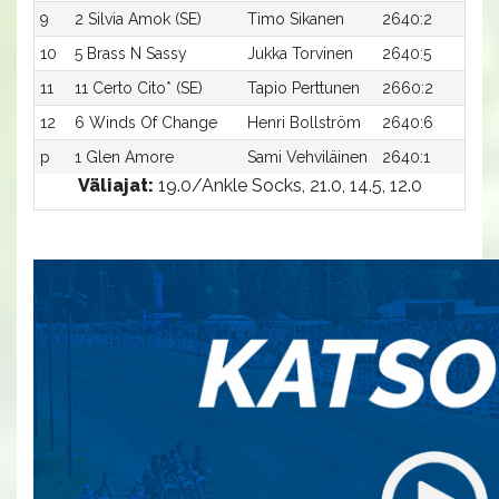
9
2 Silvia Amok (SE)
Timo Sikanen
2640:2
17
10
5 Brass N Sassy
Jukka Torvinen
2640:5
17
11
11 Certo Cito* (SE)
Tapio Perttunen
2660:2
1
12
6 Winds Of Change
Henri Bollström
2640:6
1
p
1 Glen Amore
Sami Vehviläinen
2640:1
-
Väliajat:
19.0/Ankle Socks, 21.0, 14.5, 12.0