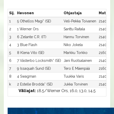
Sij.
Hevonen
Ohjastaja
Matka:R
1
5 Othellos Magi* (SE)
Veli-Pekka Toivanen
2140:5
2
1 Werner Ors
Santtu Raitala
2140:1
3
6 Zelante C.R. (IT)
Hannu Torvinen
2140:6
4
3 Blue Flash
Niko Jokela
2140:3
5
8 Klena Vito (SE)
Markku Torkko
2160:1
6
7 Västerbo Locksmith* (SE)
Jani Ruotsalainen
2140:7
7
9 Issaquah Sund (SE)
Tero E Mäenpää
2160:2
8
4 Swagman
Tuukka Varis
2140:4
k
2 Estelle Brodda* (SE)
Jukka Torvinen
2140:2
Väliajat:
18.5/Werner Ors, 16.0, 13.0, 14.5