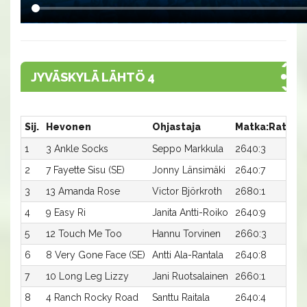
JYVÄSKYLÄ LÄHTÖ 4
Sij.
Hevonen
Ohjastaja
Matka:Rata
A
1
3 Ankle Socks
Seppo Markkula
2640:3
1
2
7 Fayette Sisu (SE)
Jonny Länsimäki
2640:7
1
3
13 Amanda Rose
Victor Björkroth
2680:1
1
4
9 Easy Ri
Janita Antti-Roiko
2640:9
1
5
12 Touch Me Too
Hannu Torvinen
2660:3
1
6
8 Very Gone Face (SE)
Antti Ala-Rantala
2640:8
1
7
10 Long Leg Lizzy
Jani Ruotsalainen
2660:1
1
8
4 Ranch Rocky Road
Santtu Raitala
2640:4
17