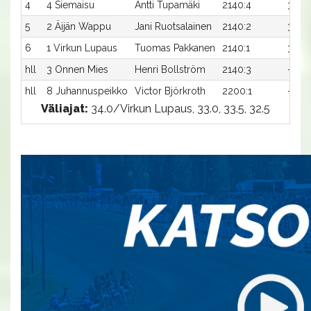
4
4 Siemaisu
Antti Tupamäki
2140:4
33,5x
5
2 Äijän Wappu
Jani Ruotsalainen
2140:2
33,5x
6
1 Virkun Lupaus
Tuomas Pakkanen
2140:1
33,9
hll
3 Onnen Mies
Henri Bollström
2140:3
-
hll
8 Juhannuspeikko
Victor Björkroth
2200:1
-
Väliajat:
34.0/Virkun Lupaus, 33.0, 33.5, 32.5