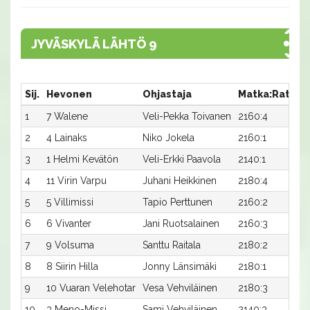
JYVÄSKYLÄ LÄHTÖ 9
Sij.
Hevonen
Ohjastaja
Matka:Rata
A
1
7 Walene
Veli-Pekka Toivanen
2160:4
2
2
4 Lainaks
Niko Jokela
2160:1
2
3
1 Helmi Kevätön
Veli-Erkki Paavola
2140:1
2
4
11 Virin Varpu
Juhani Heikkinen
2180:4
2
5
5 Villimissi
Tapio Perttunen
2160:2
2
6
6 Vivanter
Jani Ruotsalainen
2160:3
2
7
9 Volsuma
Santtu Raitala
2180:2
2
8
8 Siirin Hilla
Jonny Länsimäki
2180:1
2
9
10 Vuaran Velehotar
Vesa Vehviläinen
2180:3
2
10
3 Meno-Missi
Sami Vehviläinen
2140:3
3