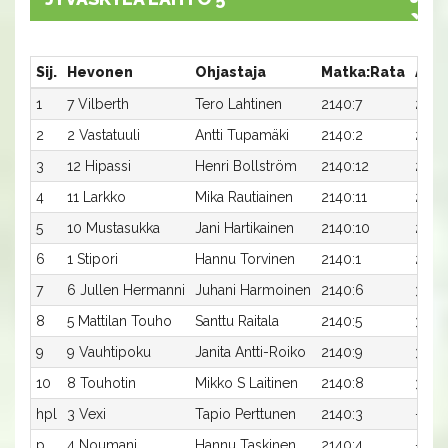
Sij.
Hevonen
Ohjastaja
Matka:Rata
Aika
1
7 Vilberth
Tero Lahtinen
2140:7
27,0a
2
2 Vastatuuli
Antti Tupamäki
2140:2
27,8a
3
12 Hipassi
Henri Bollström
2140:12
28,0
4
11 Larkko
Mika Rautiainen
2140:11
28,3
5
10 Mustasukka
Jani Hartikainen
2140:10
28,4
6
1 Stipori
Hannu Torvinen
2140:1
29,3
7
6 Jullen Hermanni
Juhani Harmoinen
2140:6
30,0
8
5 Mattilan Touho
Santtu Raitala
2140:5
30,1a
9
9 Vauhtipoku
Janita Antti-Roiko
2140:9
32,1a
10
8 Touhotin
Mikko S Laitinen
2140:8
32,4
hpl
3 Vexi
Tapio Perttunen
2140:3
-a
p
4 Noumani
Hannu Taskinen
2140:4
-a