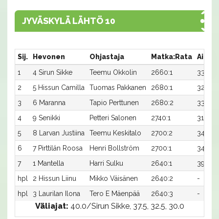
JYVÄSKYLÄ LÄHTÖ 10
Sij.
Hevonen
Ohjastaja
Matka:Rata
Aika
1
4 Sirun Sikke
Teemu Okkolin
2660:1
33,2
2
5 Hissun Camilla
Tuomas Pakkanen
2680:1
32,7
3
6 Maranna
Tapio Perttunen
2680:2
33,2
4
9 Senikki
Petteri Salonen
2740:1
31,5x
5
8 Larvan Justiina
Teemu Keskitalo
2700:2
34,0
6
7 Pirttilän Roosa
Henri Bollström
2700:1
34,3
7
1 Mantella
Harri Sulku
2640:1
39,2x
hpl
2 Hissun Liinu
Mikko Väisänen
2640:2
-
hpl
3 Laurilan Ilona
Tero E Mäenpää
2640:3
-
Väliajat:
40.0/Sirun Sikke, 37.5, 32.5, 30.0