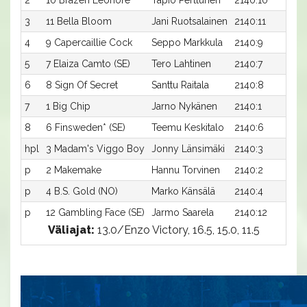
2
10 Brazen Leonore
Tapio Perttunen
2140:10
1
3
11 Bella Bloom
Jani Ruotsalainen
2140:11
15
4
9 Capercaillie Cock
Seppo Markkula
2140:9
15
5
7 Elaiza Camto (SE)
Tero Lahtinen
2140:7
1
6
8 Sign Of Secret
Santtu Raitala
2140:8
1
7
1 Big Chip
Jarno Nykänen
2140:1
1
8
6 Finsweden* (SE)
Teemu Keskitalo
2140:6
1
hpl
3 Madam's Viggo Boy
Jonny Länsimäki
2140:3
-
p
2 Makemake
Hannu Torvinen
2140:2
-
p
4 B.S. Gold (NO)
Marko Känsälä
2140:4
-
p
12 Gambling Face (SE)
Jarmo Saarela
2140:12
-
Väliajat:
13.0/Enzo Victory, 16.5, 15.0, 11.5