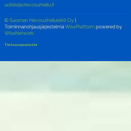
uutiskirje.hevosurheilu.fi
© Suomen Hevosurheilulehti Oy
|
Toiminnanohjausjärjestelmä
WisePlatform
powered by
WiseNetwork
Tietosuojaseloste