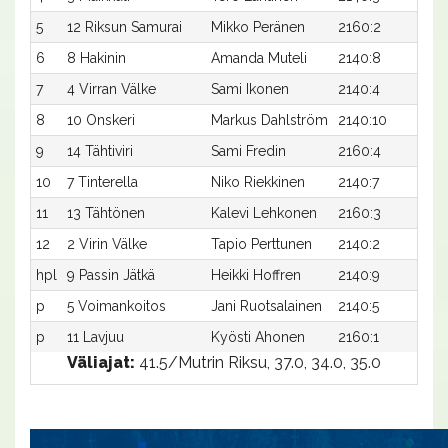
5
12 Riksun Samurai
Mikko Peränen
2160:2
39
6
8 Hakinin
Amanda Muteli
2140:8
40
7
4 Virran Välke
Sami Ikonen
2140:4
41
8
10 Onskeri
Markus Dahlström
2140:10
42
9
14 Tähtiviri
Sami Fredin
2160:4
42
10
7 Tinterella
Niko Riekkinen
2140:7
44
11
13 Tähtönen
Kalevi Lehkonen
2160:3
43
12
2 Virin Välke
Tapio Perttunen
2140:2
46
hpl
9 Passin Jätkä
Heikki Hoffren
2140:9
-
p
5 Voimankoitos
Jani Ruotsalainen
2140:5
-
p
11 Lavjuu
Kyösti Ahonen
2160:1
-
Väliajat:
41.5/Mutrin Riksu, 37.0, 34.0, 35.0