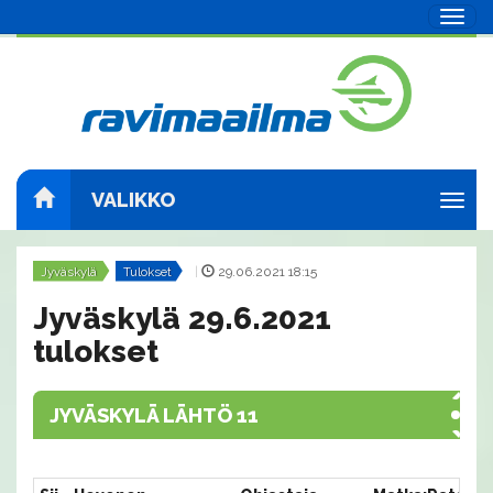
Navig
VALIKKO
Navig
Jyväskylä
Tulokset
|
29.06.2021 18:15
Jyväskylä 29.6.2021
tulokset
JYVÄSKYLÄ LÄHTÖ 11