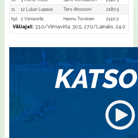
11
12 Lulun Lupaus
Tero Ahovuori
2180:5
3
hpl
2 Viimavirta
Hannu Torvinen
2140:2
-
Väliajat:
33.0/Viimavirta, 30.5, 27.0/Lainaks, 24.0