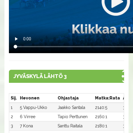
JYVÄSKYLÄ LÄHTÖ 3
Sij.
Hevonen
Ohjastaja
Matka:Rata
Aika
1
5 Vappu-Ukko
Jaakko Santala
2140:5
33,0
2
6 Virree
Tapio Perttunen
2160:1
32,4
3
7 Kona
Santtu Raitala
2180:1
31,7