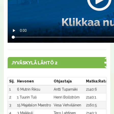
JYVÄSKYLÄ LÄHTÖ 2
Sij.
Hevonen
Ohjastaja
Matka:Rata
Ai
1
6 Mutrin Riksu
Antti Tupamäki
2140:6
35
2
1 Tuurin Tuli
Henri Bollström
2140:1
37
3
15 Majatalon Maestro
Vesa Vehviläinen
2160:5
37
4
3 Maikkuli
Tero Lahtinen
2140:3
40