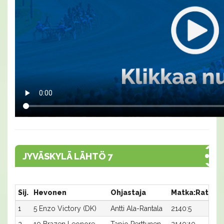
JYVÄSKYLÄ LÄHTÖ 7
Sij.
Hevonen
Ohjastaja
Matka:Rata
A
1
5 Enzo Victory (DK)
Antti Ala-Rantala
2140:5
1