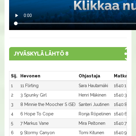
JYVÄSKYLÄ LÄHTÖ 8
Sij.
Hevonen
Ohjastaja
Matka:Ra
1
11 Flirting
Sara Hautamäki
1640:11
2
3 Spunky Girl
Henri Mäkinen
1640:3
3
8 Minnie the Moocher S (SE)
Santeri Juutinen
1640:8
4
6 Hope To Cope
Ronja Röpelinen
1640:6
5
7 Markus Vane
Mira Peltonen
1640:7
6
9 Stormy Canyon
Tomi Kitunen
1640:9