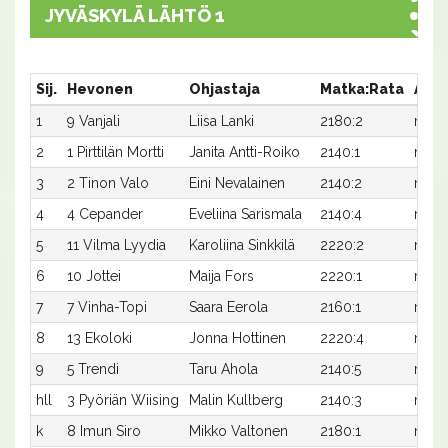
JYVÄSKYLÄ LÄHTÖ 1
Sij.
Hevonen
Ohjastaja
Matka:Rata
Aika
1
9 Vanjali
Liisa Lanki
2180:2
m31,
2
1 Pirttilän Mortti
Janita Antti-Roiko
2140:1
m33,
3
2 Tinon Valo
Eini Nevalainen
2140:2
m33,
4
4 Cepander
Eveliina Sarismala
2140:4
m33,
5
11 Vilma Lyydia
Karoliina Sinkkilä
2220:2
m30,
6
10 Jottei
Maija Fors
2220:1
m31,
7
7 Vinha-Topi
Saara Eerola
2160:1
m37,
8
13 Ekoloki
Jonna Hottinen
2220:4
m36,
9
5 Trendi
Taru Ahola
2140:5
m42,
hll
3 Pyöriän Wiising
Malin Kullberg
2140:3
m-
k
8 Imun Siro
Mikko Valtonen
2180:1
m-x