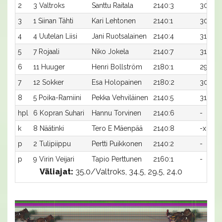
2
3 Valtroks
Santtu Raitala
2140:3
30,1
3
1 Siinan Tähti
Kari Lehtonen
2140:1
30,8
4
4 Uutelan Liisi
Jani Ruotsalainen
2140:4
31,0
5
7 Rojaali
Niko Jokela
2140:7
31,1
6
11 Huuger
Henri Bollström
2180:1
29,4
7
12 Sokker
Esa Holopainen
2180:2
30,2
8
5 Poika-Ramiini
Pekka Vehviläinen
2140:5
31,9x
hpl
6 Kopran Suhari
Hannu Torvinen
2140:6
-
k
8 Näätinki
Tero E Mäenpää
2140:8
-x
p
2 Tulipiippu
Pertti Puikkonen
2140:2
-
p
9 Virin Veijari
Tapio Perttunen
2160:1
-
Väliajat:
35.0/Valtroks, 34.5, 29.5, 24.0