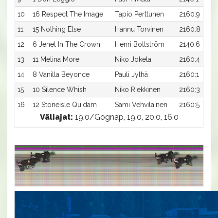
10
16 Respect The Image
Tapio Perttunen
2160:9
11
15 Nothing Else
Hannu Torvinen
2160:8
12
6 Jenel In The Crown
Henri Bollström
2140:6
13
11 Melina More
Niko Jokela
2160:4
14
8 Vanilla Beyonce
Pauli Jylhä
2160:1
15
10 Silence Whish
Niko Riekkinen
2160:3
16
12 Stoneisle Quidam
Sami Vehviläinen
2160:5
Väliajat:
19.0/Gognap, 19.0, 20.0, 16.0