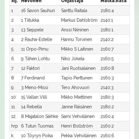
Sij.
Hevonen
Ohjastaja
Matka:Rata
Aika
1
16 Savon Sauhuri
Santtu Raitala
2180:4
32,6
2
1 Tiitukka
Markus Dahlström
2140:1
34,3
3
13 Seppele
Anssi Niininen
2180:1
32,8
4
2 Rauha-Estelle
Hannu Torvinen
2140:2
34,5
5
11 Orpo-Pimu
Mikko S Laitinen
2160:7
34,0
6
9 Tähen Lohtu
Niko Jokela
2160:5
34,1
7
12 Faktori
Jani Ruotsalainen
2160:8
35,1
8
7 Ferdinand
Tapio Perttunen
2160:3
35,4
9
3 Meno-Missi
Tero Ahovuori
2140:3
36,4
10
15 Vallan Villi
Mikko Miettinen
2180:3
34,8
11
14 Rebella
Janne Räisänen
2180:2
37,2
12
8 Majatalon Säihke
Sami Vehviläinen
2160:4
38,3
hrp
6 Tutun Tuomas
Henri Bollström
2160:2
-x
k
10 Töyryn Poika
Pekka Vehviläinen
2160:6
-x