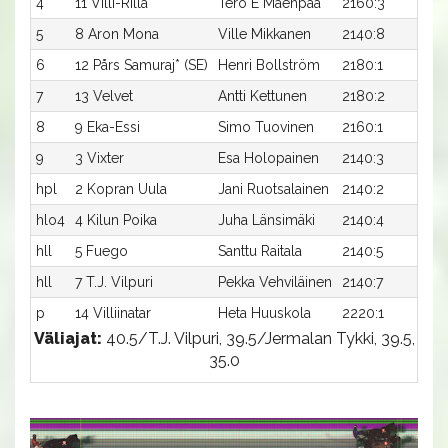
4
11 Villi-Rilla
Tero E Mäenpää
2160:3
3
5
8 Aron Mona
Ville Mikkanen
2140:8
4
6
12 Pårs Samuraj* (SE)
Henri Bollström
2180:1
3
7
13 Velvet
Antti Kettunen
2180:2
4
8
9 Eka-Essi
Simo Tuovinen
2160:1
41
9
3 Vixter
Esa Holopainen
2140:3
4
hpl
2 Kopran Uula
Jani Ruotsalainen
2140:2
-
hlo4
4 Kilun Poika
Juha Länsimäki
2140:4
3
hll
5 Fuego
Santtu Raitala
2140:5
-
hll
7 T.J. Vilpuri
Pekka Vehviläinen
2140:7
-
p
14 Villiinatar
Heta Huuskola
2220:1
-
Väliajat:
40.5/T.J. Vilpuri, 39.5/Jermalan Tykki, 39.5,
35.0