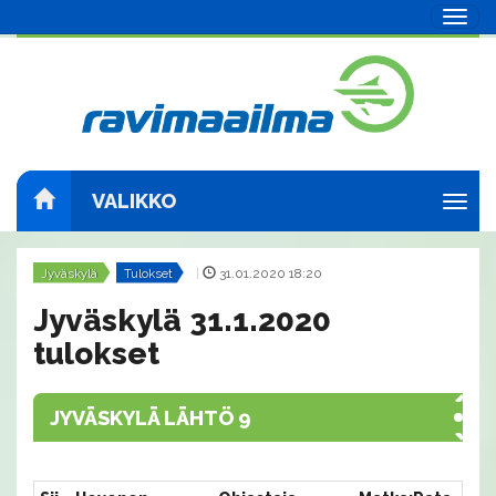
Navig
VALIKKO
Navig
Jyväskylä
Tulokset
|
31.01.2020 18:20
Jyväskylä 31.1.2020
tulokset
JYVÄSKYLÄ LÄHTÖ 9