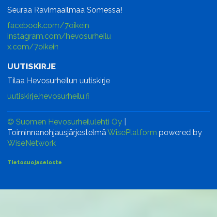
Seuraa Ravimaailmaa Somessa!
facebook.com/7oikein
instagram.com/hevosurheilu
x.com/7oikein
UUTISKIRJE
Tilaa Hevosurheilun uutiskirje
uutiskirje.hevosurheilu.fi
© Suomen Hevosurheilulehti Oy
|
Toiminnanohjausjärjestelmä
WisePlatform
powered by
WiseNetwork
Tietosuojaseloste