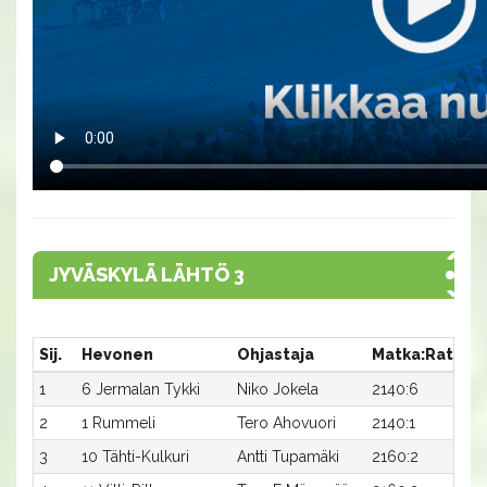
JYVÄSKYLÄ LÄHTÖ 3
Sij.
Hevonen
Ohjastaja
Matka:Rata
A
1
6 Jermalan Tykki
Niko Jokela
2140:6
3
2
1 Rummeli
Tero Ahovuori
2140:1
3
3
10 Tähti-Kulkuri
Antti Tupamäki
2160:2
3