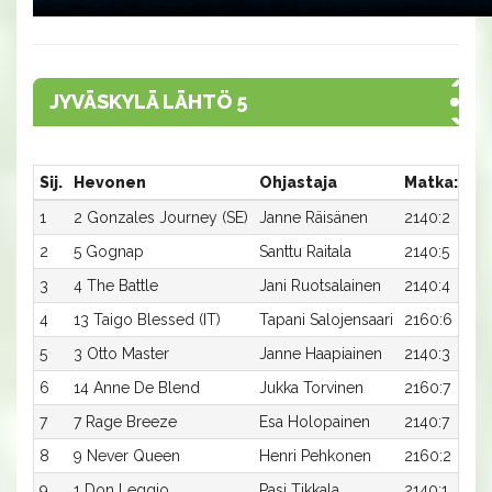
JYVÄSKYLÄ LÄHTÖ 5
Sij.
Hevonen
Ohjastaja
Matka:Rat
1
2 Gonzales Journey (SE)
Janne Räisänen
2140:2
2
5 Gognap
Santtu Raitala
2140:5
3
4 The Battle
Jani Ruotsalainen
2140:4
4
13 Taigo Blessed (IT)
Tapani Salojensaari
2160:6
5
3 Otto Master
Janne Haapiainen
2140:3
6
14 Anne De Blend
Jukka Torvinen
2160:7
7
7 Rage Breeze
Esa Holopainen
2140:7
8
9 Never Queen
Henri Pehkonen
2160:2
9
1 Don Leggio
Pasi Tikkala
2140:1