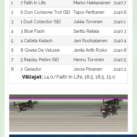
1
7 Faith In Life
Marko Hakkarainen
2140:7
2
6 Don Corleone Trot (SE)
Tapio Perttunen
2140:6
3
1 Dust Collector (SE)
Jukka Torvinen
2140:1
4
3 Blue Flash
Santtu Raitala
2140:3
5
4 Callela Kailash
Jani Ruotsalainen
2140:4
6
8 Gisele De Veluwe
Janita Antti-Roiko
2140:8
7
5 Replay Pellini (SE)
Hannu Torvinen
2140:5
8
2 Ganador
Jesse Piirainen
2140:2
Väliajat:
14.0/Faith In Life, 18.5, 18.5, 15.0