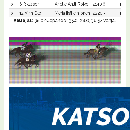
p
6 Rikasson
Anette Antti-Roiko
2140:6
m-
p
12 Virin Eko
Merja Ikäheimonen
2220:3
m-
Väliajat:
38.0/Cepander, 35.0, 28.0, 36.5/Vanjali