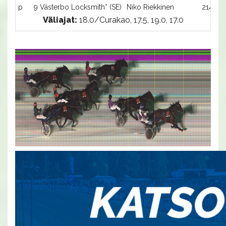
p
9 Västerbo Locksmith* (SE)
Niko Riekkinen
2140:9
Väliajat:
18.0/Curakao, 17.5, 19.0, 17.0