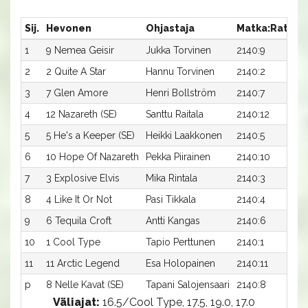
Sij.
Hevonen
Ohjastaja
Matka:Rata
A
1
9 Nemea Geisir
Jukka Torvinen
2140:9
1
2
2 Quite A Star
Hannu Torvinen
2140:2
1
3
7 Glen Amore
Henri Bollström
2140:7
1
4
12 Nazareth (SE)
Santtu Raitala
2140:12
1
5
5 He's a Keeper (SE)
Heikki Laakkonen
2140:5
1
6
10 Hope Of Nazareth
Pekka Piirainen
2140:10
1
7
3 Explosive Elvis
Mika Rintala
2140:3
1
8
4 Like It Or Not
Pasi Tikkala
2140:4
1
9
6 Tequila Croft
Antti Kangas
2140:6
1
10
1 Cool Type
Tapio Perttunen
2140:1
1
11
11 Arctic Legend
Esa Holopainen
2140:11
2
p
8 Nelle Kavat (SE)
Tapani Salojensaari
2140:8
-
Väliajat:
16.5/Cool Type, 17.5, 19.0, 17.0