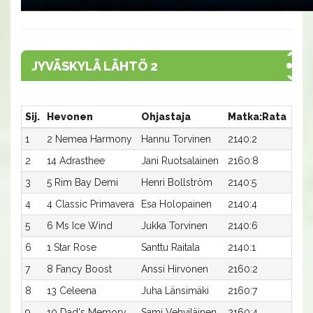
JYVÄSKYLÄ LÄHTÖ 2
Sij.
Hevonen
Ohjastaja
Matka:Rata
Aik
1
2 Nemea Harmony
Hannu Torvinen
2140:2
21,1
2
14 Adrasthee
Jani Ruotsalainen
2160:8
20,5
3
5 Rim Bay Demi
Henri Bollström
2140:5
21,3
4
4 Classic Primavera
Esa Holopainen
2140:4
21,6
5
6 Ms Ice Wind
Jukka Torvinen
2140:6
21,9
6
1 Star Rose
Santtu Raitala
2140:1
22,2
7
8 Fancy Boost
Anssi Hirvonen
2160:2
21,5
8
13 Celeena
Juha Länsimäki
2160:7
21,7
9
10 Dad's Memory
Sami Vehviläinen
2160:4
21,8