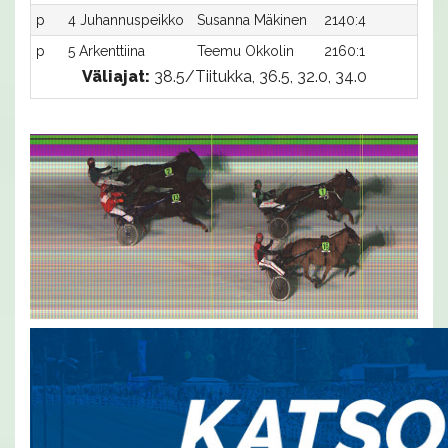
p
4 Juhannuspeikko
Susanna Mäkinen
2140:4
-
p
5 Arkenttiina
Teemu Okkolin
2160:1
-
Väliajat:
38.5/Tiitukka, 36.5, 32.0, 34.0