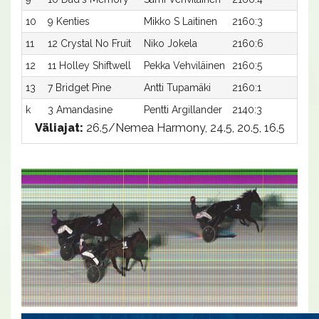
10
9 Kenties
Mikko S Laitinen
2160:3
21,9
11
12 Crystal No Fruit
Niko Jokela
2160:6
22,0
12
11 Holley Shiftwell
Pekka Vehviläinen
2160:5
22,1
13
7 Bridget Pine
Antti Tupamäki
2160:1
22,2
k
3 Amandasine
Pentti Argillander
2140:3
-x
Väliajat:
26.5/Nemea Harmony, 24.5, 20.5, 16.5