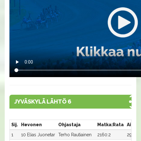
JYVÄSKYLÄ LÄHTÖ 6
Sij.
Hevonen
Ohjastaja
Matka:Rata
Aika
1
10 Elias Juonetar
Terho Rautiainen
2160:2
29,3