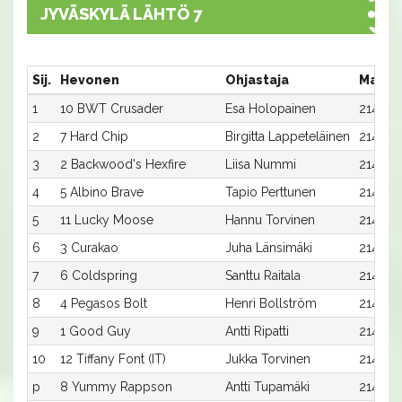
JYVÄSKYLÄ LÄHTÖ 7
Sij.
Hevonen
Ohjastaja
Matka
1
10 BWT Crusader
Esa Holopainen
2140:1
2
7 Hard Chip
Birgitta Lappeteläinen
2140:7
3
2 Backwood's Hexfire
Liisa Nummi
2140:2
4
5 Albino Brave
Tapio Perttunen
2140:5
5
11 Lucky Moose
Hannu Torvinen
2140:11
6
3 Curakao
Juha Länsimäki
2140:3
7
6 Coldspring
Santtu Raitala
2140:6
8
4 Pegasos Bolt
Henri Bollström
2140:4
9
1 Good Guy
Antti Ripatti
2140:1
10
12 Tiffany Font (IT)
Jukka Torvinen
2140:12
p
8 Yummy Rappson
Antti Tupamäki
2140:8