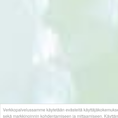
Verkkopalvelussamme käytetään evästeitä käyttäjäkokemuks
sekä markkinoinnin kohdentamiseen ja mittaamiseen. Käyttäm