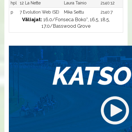
hpl
12 La Nette
Laura Tainio
2140:12
-a
p
7 Evolution Web (SE)
Mika Seittu
2140:7
-a
Väliajat:
16.0/Fonseca Boko*, 16.5, 18.5,
17.0/Basswood Grove