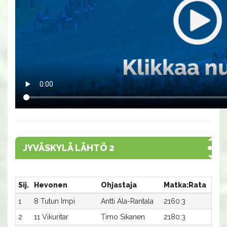
JYVÄSKYLÄ LÄHTÖ 2
Sij.
Hevonen
Ohjastaja
Matka:Rata
Aika
1
8 Tutun Impi
Antti Ala-Rantala
2160:3
34,4
2
11 Vikuritar
Timo Sikanen
2180:3
33,8