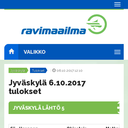
Navig
VALIKKO
Navig
Jyväskylä
Tulokset
|
06.10.2017 12:10
Jyväskylä 6.10.2017
tulokset
JYVÄSKYLÄ LÄHTÖ 5