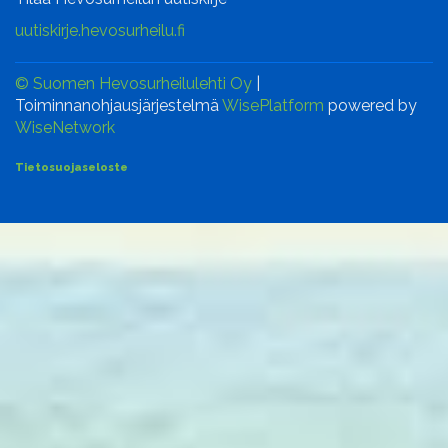
uutiskirje.hevosurheilu.fi
© Suomen Hevosurheilulehti Oy
|
Toiminnanohjausjärjestelmä
WisePlatform
powered by
WiseNetwork
Tietosuojaseloste