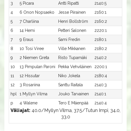
3
5 Picara
Antti Ripatti
2140:5
36,6
4
6 Onon Nopsaeko
Jesse Piirainen
2160:1
35,8
5
7 Charliina
Henri Bollström
2160:2
36,1
6
14 Hemi
Petteri Salonen
2220:1
34,3
7
9 Eraus
Sami Fredin
2180:1
36,4
8
10 Tosi Viree
Ville Mikkanen
2180:2
37,4
9
2 Niemen Greta
Risto Tupamäki
2140:2
39,8
10
13 Pimpulan Paroni
Pekka Vehviläinen
2200:1
38,5
11
12 Hissutar
Niko Jokela
2180:4
39,5
12
3 Rosariina
Santtu Raitala
2140:3
43,0
hpl
1 Myllyn Vilma
Jouko Tarvainen
2140:1
-
p
4 Walene
Tero E Mäenpää
2140:4
-
Väliajat:
40.0/Myllyn Vilma, 37.5/Tutun Impi, 34.0,
33.0