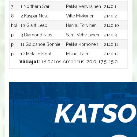
7
1 Northern Star
Pekka Vehviläinen
2140:1
19
8
2 Kaspar Neva
Ville Mikkanen
2140:2
20
hpl
10 Giant Leap
Hannu Torvinen
2140:10
-a
p
3 Diamond Nibs
Sami Vehviläinen
2140:3
-a
p
11 Goldshoe Bonnie
Pekka Korhonen
2140:11
-a
p
12 Metalic Eight
Mikael Palm
2140:12
-a
Väliajat:
18.0/Ilos Amadeus, 20.0, 17.5, 15.0