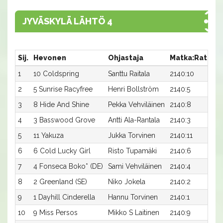
JYVÄSKYLÄ LÄHTÖ 4
Sij.
Hevonen
Ohjastaja
Matka:Rata
A
1
10 Coldspring
Santtu Raitala
2140:10
17
2
5 Sunrise Racyfree
Henri Bollström
2140:5
17
3
8 Hide And Shine
Pekka Vehviläinen
2140:8
1
4
3 Basswood Grove
Antti Ala-Rantala
2140:3
18
5
11 Yakuza
Jukka Torvinen
2140:11
1
6
6 Cold Lucky Girl
Risto Tupamäki
2140:6
1
7
4 Fonseca Boko* (DE)
Sami Vehviläinen
2140:4
1
8
2 Greenland (SE)
Niko Jokela
2140:2
19
9
1 Dayhill Cinderella
Hannu Torvinen
2140:1
21
10
9 Miss Persos
Mikko S Laitinen
2140:9
21