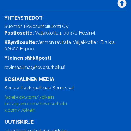
YHTEYSTIEDOT
Suomen Hevosurheilulehti Oy
Postiosoite:
Valjakkotie 1, 00370 Helsinki
Käyntiosoite:
Vermon ravirata, Valjakkotie 1 B 3 krs.
02600 Espoo
Yleinen sähköposti
ravimaailma@hevosurheilu.fi
SOSIAALINEN MEDIA
Seuraa Ravimaailmaa Somessa!
facebook.com/7oikein
instagram.com/hevosurheilu
x.com/7oikein
UUTISKIRJE
Tilaa Hevosurheilun uutiskirje