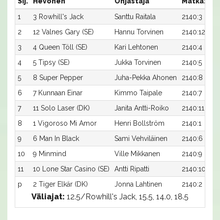
Sij.
Hevonen
Ohjastaja
Matka:Rat
1
3 Rowhill's Jack
Santtu Raitala
2140:3
2
12 Valnes Gary (SE)
Hannu Torvinen
2140:12
3
4 Queen Töll (SE)
Kari Lehtonen
2140:4
4
5 Tipsy (SE)
Jukka Torvinen
2140:5
5
8 Super Pepper
Juha-Pekka Ahonen
2140:8
6
7 Kunnaan Einar
Kimmo Taipale
2140:7
7
11 Solo Laser (DK)
Janita Antti-Roiko
2140:11
8
1 Vigoroso Mi Amor
Henri Bollström
2140:1
9
6 Man In Black
Sami Vehviläinen
2140:6
10
9 Minmind
Ville Mikkanen
2140:9
11
10 Lone Star Casino (SE)
Antti Ripatti
2140:10
p
2 Tiger Elkär (DK)
Jonna Lahtinen
2140:2
Väliajat:
12.5/Rowhill's Jack, 15.5, 14.0, 18.5