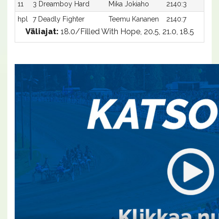
11
3 Dreamboy Hard
Mika Jokiaho
2140:3
22
hpl
7 Deadly Fighter
Teemu Kananen
2140:7
-a
Väliajat:
18.0/Filled With Hope, 20.5, 21.0, 18.5