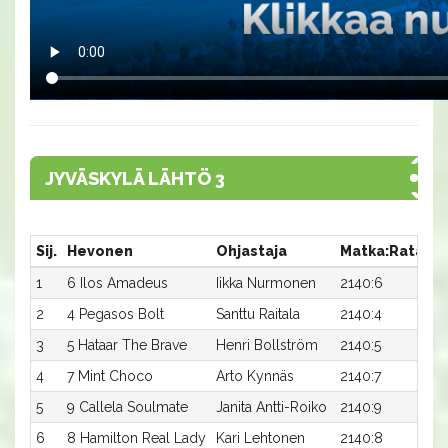
JYVÄSKYLÄ LÄHTÖ 3
Sij.
Hevonen
Ohjastaja
Matka:Rata
A
1
6 Ilos Amadeus
Iikka Nurmonen
2140:6
18
2
4 Pegasos Bolt
Santtu Raitala
2140:4
18
3
5 Hataar The Brave
Henri Bollström
2140:5
18
4
7 Mint Choco
Arto Kynnäs
2140:7
18
5
9 Callela Soulmate
Janita Antti-Roiko
2140:9
18
6
8 Hamilton Real Lady
Kari Lehtonen
2140:8
18