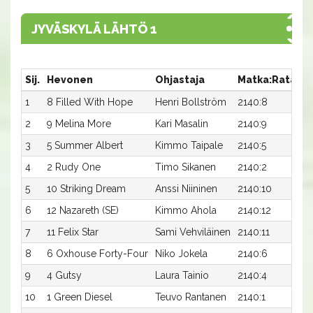
JYVÄSKYLÄ LÄHTÖ 1
Sij.
Hevonen
Ohjastaja
Matka:Rata
A
1
8 Filled With Hope
Henri Bollström
2140:8
2
2
9 Melina More
Kari Masalin
2140:9
20
3
5 Summer Albert
Kimmo Taipale
2140:5
20
4
2 Rudy One
Timo Sikanen
2140:2
20
5
10 Striking Dream
Anssi Niininen
2140:10
20
6
12 Nazareth (SE)
Kimmo Ahola
2140:12
2
7
11 Felix Star
Sami Vehviläinen
2140:11
20
8
6 Oxhouse Forty-Four
Niko Jokela
2140:6
21
9
4 Gutsy
Laura Tainio
2140:4
21
10
1 Green Diesel
Teuvo Rantanen
2140:1
22