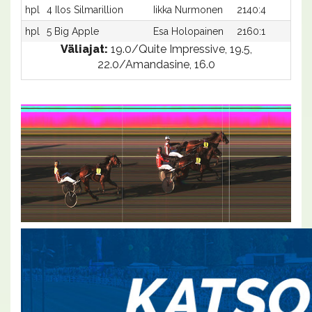
hpl
4 Ilos Silmarillion
Iikka Nurmonen
2140:4
-
hpl
5 Big Apple
Esa Holopainen
2160:1
-
Väliajat:
19.0/Quite Impressive, 19.5,
22.0/Amandasine, 16.0