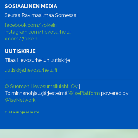
SOSIAALINEN MEDIA
Seuraa Ravimaailmaa Somessa!
facebook.com/7oikein
instagram.com/hevosurheilu
x.com/7oikein
UUTISKIRJE
Tilaa Hevosurheilun uutiskirje
uutiskirje.hevosurheilu.fi
© Suomen Hevosurheilulehti Oy
|
Toiminnanohjausjärjestelmä
WisePlatform
powered by
WiseNetwork
Tietosuojaseloste