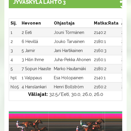
JYVÄSKYLÄ LÄHTÖ 3
Sij.
Hevonen
Ohjastaja
Matka:Rata
Aika
1
2 Eeti
Jouni Törmänen
2140:2
27,6
2
6 Hevillä
Jouko Tarvainen
2180:1
26,1
3
5 Jamir
Jani Hartikainen
2160:3
27,2
4
3 Hilin Ihme
Juha-Pekka Ahonen
2160:1
27,7x
5
7 Sopun Haaste
Marko Hautamäki
2180:2
27,9
hpl
1 Valppaus
Esa Holopainen
2140:1
-
hlo5
4 Hanslankari
Henri Bollström
2160:2
28,0
Väliajat:
32.5/Eeti, 30.0, 26.0, 26.0