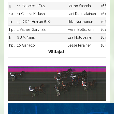
9
14 Hopeless Guy
Jarmo Saarela
1660:3
10
11 Callela Kailash
Jani Ruotsalainen
1640:11
11
13 D.D.'s Hitman (US)
Iikka Nurmonen
1660:2
hpl
1 Valnes Gary (SE)
Henri Bollström
1640:1
k
9 J.A. Ninja
Esa Holopainen
1640:9
hpl
10 Ganador
Jesse Piirainen
1640:10
Väliajat: