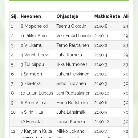
Sij.
Hevonen
Ohjastaja
Matka:Rata
Aika
1
8 Mopoheikki
Teemu Okkolin
2140:8
29,7ax
2
11 Pikku-Arvo
Veli-Erkki Paavola
2140:11
29,7a
3
2 Villikamu
Terho Rautiainen
2140:2
29,8a
4
4 Vauhti-Leevi
Juha Kurhela
2140:4
29,8a
5
3 Tulipiippu
Iikka Nurmonen
2140:3
29,8ax
6
1 Sarmööri
Juhani Heikkinen
2140:1
30,0a
7
9 Eka-Inka
Simo Tuovinen
2140:9
30,0a
8
10 Lulun Lupaus
Jani Ruotsalainen
2140:10
30,0a
9
6 Aron Viima
Henri Bollström
2140:6
30,2a
10
5 Siirin Hilla
Juha Länsimäki
2140:5
30,3a
11
12 Humetar
Jouko Kurhela
2140:12
30,9a
12
7 Kanjonin Kulta
Mikko Jokiaho
2140:7
32,1a