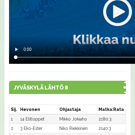
JYVÄSKYLÄ LÄHTÖ 8
Sij.
Hevonen
Ohjastaja
Matka:Rata
Aik
1
14 Elitloppet
Mikko Jokiaho
2180:3
29,9
2
3 Eko-Ester
Niko Riekkinen
2140:3
31,7