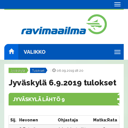
Navig
VALIKKO
Navig
Jyväskylä
Tulokset
|
06.09.2019 18:20
Jyväskylä 6.9.2019 tulokset
JYVÄSKYLÄ LÄHTÖ 9
Sij.
Hevonen
Ohjastaja
Matka:Rata
Aik