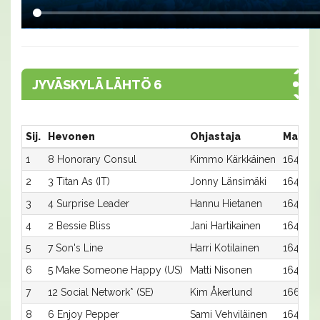
JYVÄSKYLÄ LÄHTÖ 6
Sij.
Hevonen
Ohjastaja
Matka:
1
8 Honorary Consul
Kimmo Kärkkäinen
1640:8
2
3 Titan As (IT)
Jonny Länsimäki
1640:3
3
4 Surprise Leader
Hannu Hietanen
1640:4
4
2 Bessie Bliss
Jani Hartikainen
1640:2
5
7 Son's Line
Harri Kotilainen
1640:7
6
5 Make Someone Happy (US)
Matti Nisonen
1640:5
7
12 Social Network* (SE)
Kim Åkerlund
1660:1
8
6 Enjoy Pepper
Sami Vehviläinen
1640:6