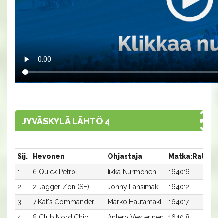
JYVÄSKYLÄ LÄHTÖ 4
Sij.
Hevonen
Ohjastaja
Matka:Rata
A
1
6 Quick Petrol
Iikka Nurmonen
1640:6
1
2
2 Jagger Zon (SE)
Jonny Länsimäki
1640:2
1
3
7 Kat's Commander
Marko Hautamäki
1640:7
1
4
8 Club Nord Chip
Antero Vesterinen
1640:8
1