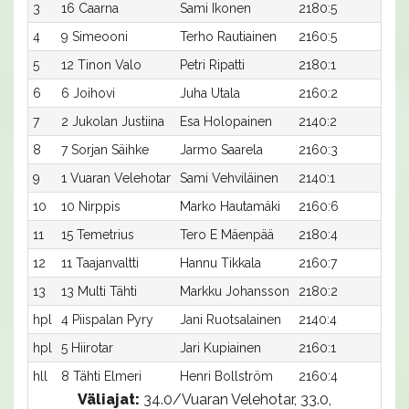
3
16 Caarna
Sami Ikonen
2180:5
30,1
4
9 Simeooni
Terho Rautiainen
2160:5
31,0
5
12 Tinon Valo
Petri Ripatti
2180:1
30,
6
6 Joihovi
Juha Utala
2160:2
31,1
7
2 Jukolan Justiina
Esa Holopainen
2140:2
32,1
8
7 Sorjan Säihke
Jarmo Saarela
2160:3
31,3
9
1 Vuaran Velehotar
Sami Vehviläinen
2140:1
32,
10
10 Nirppis
Marko Hautamäki
2160:6
31,4
11
15 Temetrius
Tero E Mäenpää
2180:4
30,
12
11 Taajanvaltti
Hannu Tikkala
2160:7
31,4
13
13 Multi Tähti
Markku Johansson
2180:2
30,
hpl
4 Piispalan Pyry
Jani Ruotsalainen
2140:4
-
hpl
5 Hiirotar
Jari Kupiainen
2160:1
-
hll
8 Tähti Elmeri
Henri Bollström
2160:4
-
Väliajat:
34.0/Vuaran Velehotar, 33.0,