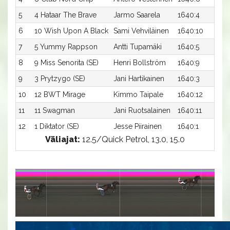
5
4 Hataar The Brave
Jarmo Saarela
1640:4
1
6
10 Wish Upon A Black
Sami Vehviläinen
1640:10
1
7
5 Yummy Rappson
Antti Tupamäki
1640:5
1
8
9 Miss Senorita (SE)
Henri Bollström
1640:9
1
9
3 Prytzygo (SE)
Jani Hartikainen
1640:3
1
10
12 BWT Mirage
Kimmo Taipale
1640:12
1
11
11 Swagman
Jani Ruotsalainen
1640:11
1
12
1 Diktator (SE)
Jesse Piirainen
1640:1
1
Väliajat:
12.5/Quick Petrol, 13.0, 15.0