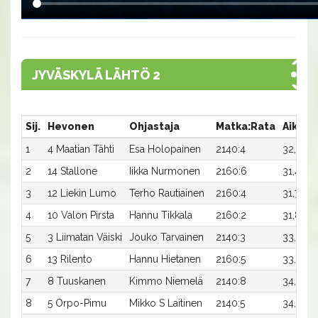
JYVÄSKYLÄ LÄHTÖ 2
Sij.
Hevonen
Ohjastaja
Matka:Rata
Aika
1
4 Maatian Tähti
Esa Holopainen
2140:4
32,2
2
14 Stallone
Iikka Nurmonen
2160:6
31,4
3
12 Liekin Lumo
Terho Rautiainen
2160:4
31,7
4
10 Valon Pirsta
Hannu Tikkala
2160:2
31,8
5
3 Liimatan Väiski
Jouko Tarvainen
2140:3
33,0
6
13 Rilento
Hannu Hietanen
2160:5
33,5
7
8 Tuuskanen
Kimmo Niemelä
2140:8
34,4
8
5 Orpo-Pimu
Mikko S Laitinen
2140:5
34,6