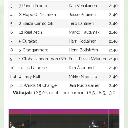
3
7 Ranch Pronto
Kari Venäläinen
2140:7
4
8 Hope Of Nazareth
Jesse Piirainen
2140:8
5
2 Elaiza Camto (SE)
Tero Lahtinen
2140:2
6
12 Real Arch
Marko Hautamäki
2140:12
7
5 Curakao
Harri Kotilainen
2140:5
8
3 Cragganmore
Henri Bollström
2140:3
9
1 Global Uncommon (SE)
Erkki-Pekka Mäkinen
2140:1
10
10 Ice Paradise
Kim Åkerlund
2140:10
hpl
4 Larry Bell
Mikko Niemistö
2140:4
p
11 Winds Of Change
Jani Ruotsalainen
2140:11
Väliajat:
12.5/Global Uncommon, 16.5, 18.5, 13.0