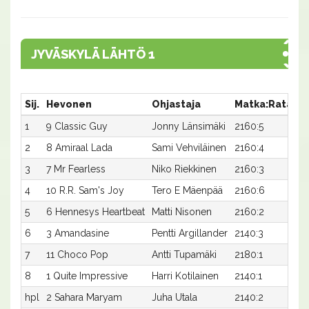
JYVÄSKYLÄ LÄHTÖ 1
Sij.
Hevonen
Ohjastaja
Matka:Rata
A
1
9 Classic Guy
Jonny Länsimäki
2160:5
18
2
8 Amiraal Lada
Sami Vehviläinen
2160:4
18
3
7 Mr Fearless
Niko Riekkinen
2160:3
18
4
10 R.R. Sam's Joy
Tero E Mäenpää
2160:6
19
5
6 Hennesys Heartbeat
Matti Nisonen
2160:2
19
6
3 Amandasine
Pentti Argillander
2140:3
19
7
11 Choco Pop
Antti Tupamäki
2180:1
18
8
1 Quite Impressive
Harri Kotilainen
2140:1
20
hpl
2 Sahara Maryam
Juha Utala
2140:2
-