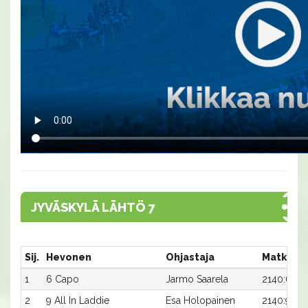
JYVÄSKYLÄ LÄHTÖ 7
Sij.
Hevonen
Ohjastaja
Matka:R
1
6 Capo
Jarmo Saarela
2140:6
2
9 All In Laddie
Esa Holopainen
2140:9