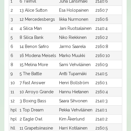
1
6 Twinvil
Juha Länsimäki
2140:6
18,4
2
13 Alice Sutton
Esa Holopainen
2160:7
17,8
3
12 Mercedesbergs
Iikka Nurmonen
2160:6
17,8
4
4 Silica Man
Jani Ruotsalainen
2140:4
19,4
5
8 Silica Bank
Niko Riekkinen
2160:2
19,0
6
14 Benon Safiro
Jarmo Saarela
2160:8
19,1
6
16 Modena Meisels
Marko Muukki
2160:10
19,1
8
15 Melina More
Sami Vehviläinen
2160:9
19,3
9
5 The Battle
Antti Tupamäki
2140:5
20,1
10
7 Fast Answer
Henri Bollström
2160:1
19,4
11
10 Arroyo Grande
Hannu Hietanen
2160:4
20,
12
3 Boxing Bass
Saara Sihvonen
2140:3
20,
hpl
1 Top Dream
Pekka Vehviläinen
2140:1
-
hpl
2 Eagle Owl
Kim Åkerlund
2140:2
-
hll
11 Grapetsiinasine
Harri Kotilainen
2160:5
-