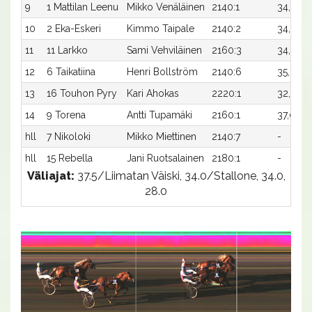
9
1 Mattilan Leenu
Mikko Venäläinen
2140:1
34,6
10
2 Eka-Eskeri
Kimmo Taipale
2140:2
34,6
11
11 Larkko
Sami Vehviläinen
2160:3
34,1x
12
6 Taikatiina
Henri Bollström
2140:6
35,0x
-
13
16 Touhon Pyry
Kari Ahokas
2220:1
32,9x
-
14
9 Torena
Antti Tupamäki
2160:1
37,0x
-
hll
7 Nikoloki
Mikko Miettinen
2140:7
-
-
hll
15 Rebella
Jani Ruotsalainen
2180:1
-
-
Väliajat:
37.5/Liimatan Väiski, 34.0/Stallone, 34.0,
28.0