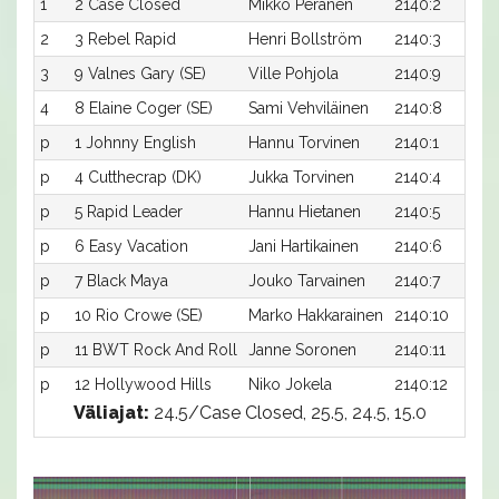
1
2 Case Closed
Mikko Peränen
2140:2
2
3 Rebel Rapid
Henri Bollström
2140:3
3
9 Valnes Gary (SE)
Ville Pohjola
2140:9
4
8 Elaine Coger (SE)
Sami Vehviläinen
2140:8
p
1 Johnny English
Hannu Torvinen
2140:1
p
4 Cutthecrap (DK)
Jukka Torvinen
2140:4
p
5 Rapid Leader
Hannu Hietanen
2140:5
p
6 Easy Vacation
Jani Hartikainen
2140:6
p
7 Black Maya
Jouko Tarvainen
2140:7
p
10 Rio Crowe (SE)
Marko Hakkarainen
2140:10
p
11 BWT Rock And Roll
Janne Soronen
2140:11
p
12 Hollywood Hills
Niko Jokela
2140:12
Väliajat:
24.5/Case Closed, 25.5, 24.5, 15.0