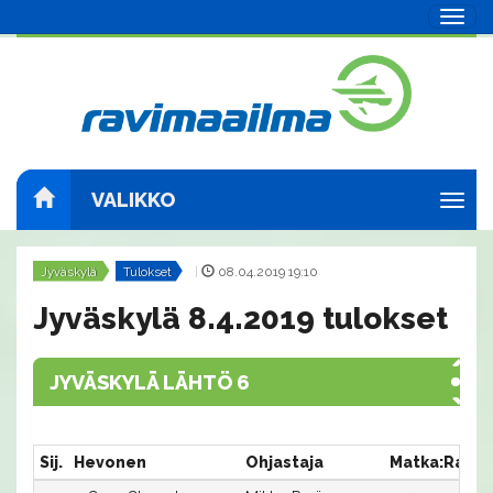
Navig
VALIKKO
Navig
Jyväskylä
Tulokset
|
08.04.2019 19:10
Jyväskylä 8.4.2019 tulokset
JYVÄSKYLÄ LÄHTÖ 6
Sij.
Hevonen
Ohjastaja
Matka:Rata