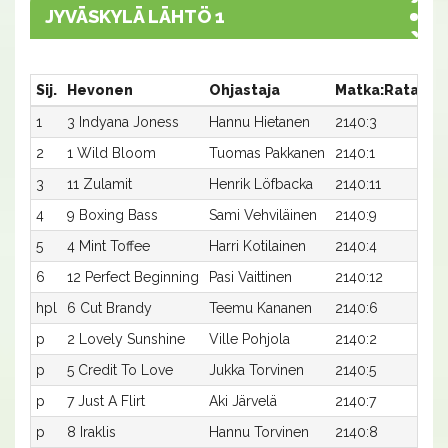
JYVÄSKYLÄ LÄHTÖ 1
Sij.
Hevonen
Ohjastaja
Matka:Rata
Ai
1
3 Indyana Joness
Hannu Hietanen
2140:3
26
2
1 Wild Bloom
Tuomas Pakkanen
2140:1
26
3
11 Zulamit
Henrik Löfbacka
2140:11
26
4
9 Boxing Bass
Sami Vehviläinen
2140:9
26
5
4 Mint Toffee
Harri Kotilainen
2140:4
27,
6
12 Perfect Beginning
Pasi Vaittinen
2140:12
29
hpl
6 Cut Brandy
Teemu Kananen
2140:6
-a
p
2 Lovely Sunshine
Ville Pohjola
2140:2
-a
p
5 Credit To Love
Jukka Torvinen
2140:5
-a
p
7 Just A Flirt
Aki Järvelä
2140:7
-a
p
8 Iraklis
Hannu Torvinen
2140:8
-a