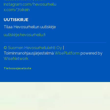
instagram.com/hevosurheilu
x.com/7oikein
UUTISKIRJE
Tilaa Hevosurheilun uutiskirje
uutiskirje.hevosurheilu.fi
© Suomen Hevosurheilulehti Oy
|
Toiminnanohjausjärjestelmä
WisePlatform
powered by
WiseNetwork
Tietosuojaseloste