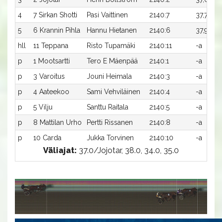
4
7 Sirkan Shotti
Pasi Vaittinen
2140:7
37,7a
2
5
6 Krannin Pihla
Hannu Hietanen
2140:6
37,9a
5
hll
11 Teppana
Risto Tupamäki
2140:11
-a
-
p
1 Mootsartti
Tero E Mäenpää
2140:1
-a
-
p
3 Varoitus
Jouni Heimala
2140:3
-a
-
p
4 Aateekoo
Sami Vehviläinen
2140:4
-a
-
p
5 Vilju
Santtu Raitala
2140:5
-a
-
p
8 Mattilan Urho
Pertti Rissanen
2140:8
-a
-
p
10 Carda
Jukka Torvinen
2140:10
-a
-
Väliajat:
37.0/Jojotar, 38.0, 34.0, 35.0