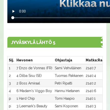
JYVÄSKYLÄ LÄHTÖ 5
Sij.
Hevonen
Ohjastaja
Matka:Rata
1
7 Enzo de Vonnas (FR)
Sami Vehviläinen
2140:7
2
4 Dilba Sisu (SE)
Tuomas Pakkanen
2140:4
3
2 Boss Amiraal
Petri Ripatti
2140:2
4
6 Madam's Viggo Boy
Hannu Hietanen
2140:6
p
1 Hard Chip
Tomi Haapio
2140:1
p
3 Leemark's Beauty
Sami Koponen
2140:3