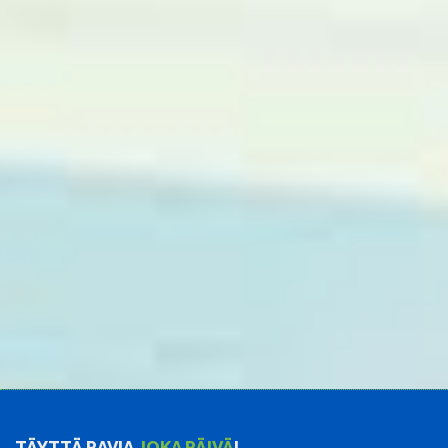
TÄYTTÄ RAVIA
JOKA PÄIVÄ
!