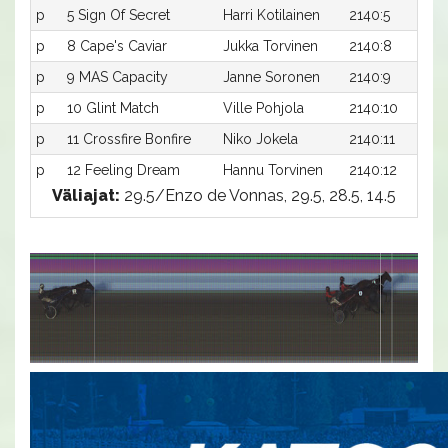
p
5 Sign Of Secret
Harri Kotilainen
2140:5
p
8 Cape's Caviar
Jukka Torvinen
2140:8
p
9 MAS Capacity
Janne Soronen
2140:9
p
10 Glint Match
Ville Pohjola
2140:10
p
11 Crossfire Bonfire
Niko Jokela
2140:11
p
12 Feeling Dream
Hannu Torvinen
2140:12
Väliajat:
29.5/Enzo de Vonnas, 29.5, 28.5, 14.5