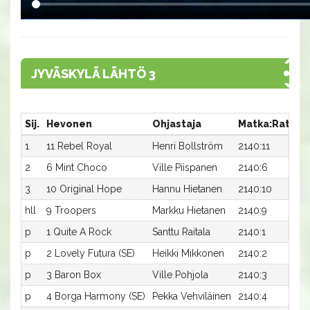
JYVÄSKYLÄ LÄHTÖ 3
Sij.
Hevonen
Ohjastaja
Matka:Rata
A
1
11 Rebel Royal
Henri Bollström
2140:11
2
2
6 Mint Choco
Ville Piispanen
2140:6
2
3
10 Original Hope
Hannu Hietanen
2140:10
2
hll
9 Troopers
Markku Hietanen
2140:9
-
p
1 Quite A Rock
Santtu Raitala
2140:1
-
p
2 Lovely Futura (SE)
Heikki Mikkonen
2140:2
-
p
3 Baron Box
Ville Pohjola
2140:3
-
p
4 Borga Harmony (SE)
Pekka Vehviläinen
2140:4
-