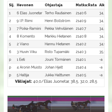
Sij.
Hevonen
Ohjastaja
Matka:Rata
Aika
1
6 Elias Juonetar
Terho Rautiainen
2140:6
34,0a
2
9 I.P. Riimi
Henri Bollström
2140:9
34,3a
3
7 Poika-Ramiini
Pekka Vehviläinen
2140:7
34,5ax
4
8 Komento
Markku Hietanen
2140:8
34,5a
5
2 Viano
Hannu Hietanen
2140:2
34,9ax
6
3 Huvin Viku
Risto Tupamäki
2140:3
35,1ax
p
1 Eeti
Jouni Törmänen
2140:1
-a
p
4 Aronin Muisto
Johan Hjelt
2140:4
-a
p
5 Haltija
Jukka Halttunen
2140:5
-a
Väliajat:
40,0/Elias Juonetar, 38,5, 32,0, 28,5