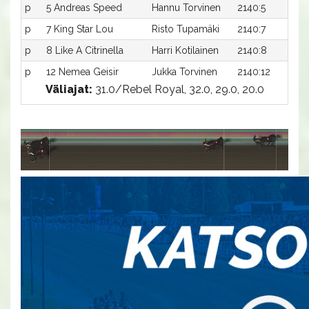
p
5 Andreas Speed
Hannu Torvinen
2140:5
-
p
7 King Star Lou
Risto Tupamäki
2140:7
-
p
8 Like A Citrinella
Harri Kotilainen
2140:8
-
p
12 Nemea Geisir
Jukka Torvinen
2140:12
-
Väliajat:
31.0/Rebel Royal, 32.0, 29.0, 20.0